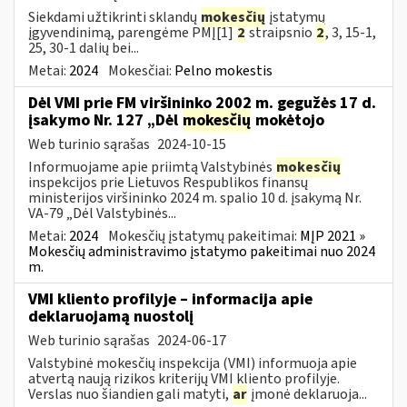
Siekdami užtikrinti sklandų
mokesčių
įstatymų
įgyvendinimą, parengėme PMĮ[1]
2
straipsnio
2
, 3, 15-1,
25, 30-1 dalių bei...
Metai:
2024
Mokesčiai:
Pelno mokestis
Dėl VMI prie FM viršininko 2002 m. gegužės 17 d.
įsakymo Nr. 127 „Dėl
mokesčių
mokėtojo
Web turinio sąrašas
2024-10-15
Informuojame apie priimtą Valstybinės
mokesčių
inspekcijos prie Lietuvos Respublikos finansų
ministerijos viršininko 2024 m. spalio 10 d. įsakymą Nr.
VA-79 „Dėl Valstybinės...
Metai:
2024
Mokesčių įstatymų pakeitimai:
MĮP 2021 »
Mokesčių administravimo įstatymo pakeitimai nuo 2024
m.
VMI kliento profilyje – informacija apie
deklaruojamą nuostolį
Web turinio sąrašas
2024-06-17
Valstybinė mokesčių inspekcija (VMI) informuoja apie
atvertą naują rizikos kriterijų VMI kliento profilyje.
Verslas nuo šiandien gali matyti,
ar
įmonė deklaruoja...