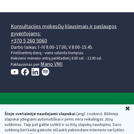
Konsultacijos mokesčių klausimais ir paslaugos
gyventojams:
+370 5 260 5060
Darbo laikas: I-IV 8.00-17.00, V 8.00-15.45.
Prieššventinę dieną - viena valanda trumpiau.
Kiekvieno mėnesio antrą penktadienį 8.00 val. - 12.00 val.
Mano VMI
Paklausimas per
Valstybinė mokesčių inspekcija prie Lietuvos
U
Respublikos finansų ministerijos
Šioje svetainėje naudojami slapukai
(angl. cookies). Būtinieji
slapukai įdiegiami automatiškai ir jiems nėra reikalingas Jūsų
Biudžetinė įstaiga. Juridinio asmens kodas — 188659752,
sutikimas. Taip pat galite sutikti ir su kitų slapukų naudojimu. Savo
adresas: Vasario 16-osios g. 14, 01107 Vilnius, Lietuva, el.paštas:
sutikimą bet kada galėsite atšaukti pakeisdami interneto naršyklės
vmi@vmi.lt
, E. pristatymo dėžutės adresas 188659752