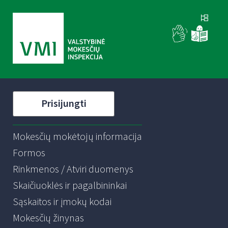
Prisijungti
Mokesčių mokėtojų informacija
Formos
Rinkmenos / Atviri duomenys
Skaičiuoklės ir pagalbininkai
Sąskaitos ir įmokų kodai
Mokesčių žinynas