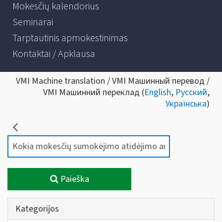
Mokesčių kalendorius
Seminarai
Tarptautinis apmokestinimas
Kontaktai / Apklausa
VMI Machine translation / VMI Машинный перевод /
VMI Машинний переклад (
English
,
Русский
,
Українська
)
Paieška
Kategorijos