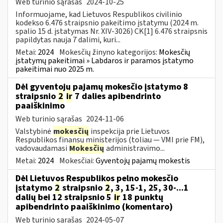
Web turinio sąrašas
2024-10-25
Informuojame, kad Lietuvos Respublikos civilinio
kodekso 6.476 straipsnio pakeitimo įstatymu (2024 m.
spalio 15 d. įstatymas Nr. XIV-3026) CK[1] 6.476 straipsnis
papildytas nauja 7 dalimi, kuri...
Metai:
2024
Mokesčių žinyno kategorijos:
Mokesčių
įstatymų pakeitimai » Labdaros ir paramos įstatymo
pakeitimai nuo 2025 m.
Dėl gyventojų pajamų mokesčio įstatymo 8
straipsnio
2
ir
7 dalies apibendrinto
paaiškinimo
Web turinio sąrašas
2024-11-06
Valstybinė
mokesčių
inspekcija prie Lietuvos
Respublikos finansų ministerijos (toliau — VMI prie FM),
vadovaudamasi
Mokesčių
administravimo...
Metai:
2024
Mokesčiai:
Gyventojų pajamų mokestis
Dėl Lietuvos Respublikos pelno mokesčio
įstatymo
2
straipsnio
2
, 3, 15-1, 25, 30-...1
dalių bei 12 straipsnio 5
ir
18 punktų
apibendrinto paaiškinimo (komentaro)
Web turinio sąrašas
2024-05-07