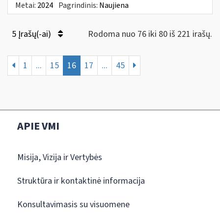
Metai:
2024
Pagrindinis:
Naujiena
5 Įrašų(-ai)
Rodoma nuo 76 iki 80 iš 221 irašų.
1
...
15
16
17
...
45
APIE VMI
Misija, Vizija ir Vertybės
Struktūra ir kontaktinė informacija
Konsultavimasis su visuomene