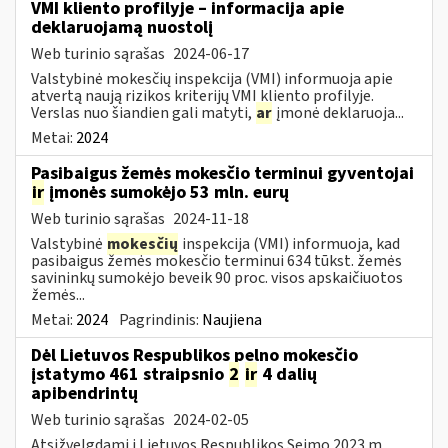
VMI kliento profilyje – informacija apie
deklaruojamą nuostolį
Web turinio sąrašas
2024-06-17
Valstybinė mokesčių inspekcija (VMI) informuoja apie
atvertą naują rizikos kriterijų VMI kliento profilyje.
Verslas nuo šiandien gali matyti,
ar
įmonė deklaruoja...
Metai:
2024
Pasibaigus žemės mokesčio terminui gyventojai
ir
įmonės sumokėjo 53 mln. eurų
Web turinio sąrašas
2024-11-18
Valstybinė
mokesčių
inspekcija (VMI) informuoja, kad
pasibaigus žemės mokesčio terminui 634 tūkst. žemės
savininkų sumokėjo beveik 90 proc. visos apskaičiuotos
žemės...
Metai:
2024
Pagrindinis:
Naujiena
Dėl Lietuvos Respublikos pelno mokesčio
įstatymo 461 straipsnio
2
ir
4 dalių
apibendrintų
Web turinio sąrašas
2024-02-05
Atsižvelgdami į Lietuvos Respublikos Seimo 2023 m.