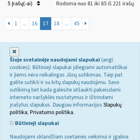
5 Įrašų(-ai)
Rodoma nuo 81 iki 85 iš 221 irašų.
1
...
16
17
18
...
45
Uždaryti
Šioje svetainėje naudojami slapukai
(angl.
cookies). Būtinieji slapukai įdiegiami automatiškai
ir jiems nėra reikalingas Jūsų sutikimas. Taip pat
galite sutikti ir su kitų slapukų naudojimu. Savo
sutikimą bet kada galėsite atšaukti pakeisdami
interneto naršyklės nustatymus ir ištrindami
įrašytus slapukus. Daugiau informacijos
Slapukų
politika
;
Privatumo politika.
Būtinieji slapukai
Naudojami sklandžiam svetainės veikimui ir įgalina