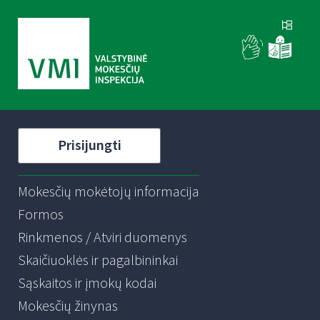
Prisijungti
Mokesčių mokėtojų informacija
Formos
Rinkmenos / Atviri duomenys
Skaičiuoklės ir pagalbininkai
Sąskaitos ir įmokų kodai
Mokesčių žinynas