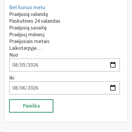
Bet kuriuo metu
Praėjusią valandą
Paskutines 24 valandas
Praėjusią savaitę
Praėjusį mėnesį
Praėjusiais metais
Laikotarpyje…
Nuo
Iki
Paieška