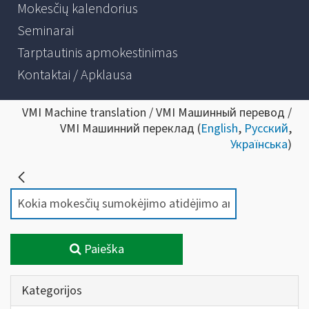
Mokesčių kalendorius
Seminarai
Tarptautinis apmokestinimas
Kontaktai / Apklausa
VMI Machine translation / VMI Машинный перевод /
VMI Машинний переклад (
English
,
Русский
,
Українська
)
Paieška
Kategorijos