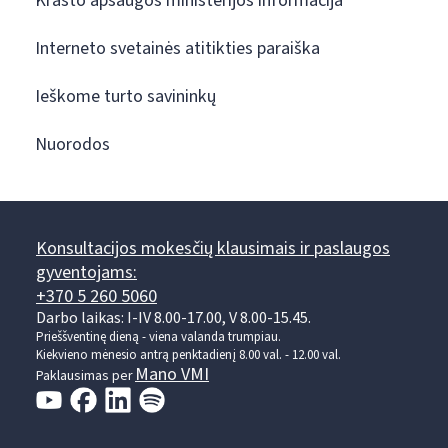
Krašto apsaugos ministerijos informacija
Interneto svetainės atitikties paraiška
Ieškome turto savininkų
Nuorodos
Konsultacijos mokesčių klausimais ir paslaugos
gyventojams:
+370 5 260 5060
Darbo laikas: I-IV 8.00-17.00, V 8.00-15.45.
Prieššventinę dieną - viena valanda trumpiau.
Kiekvieno mėnesio antrą penktadienį 8.00 val. - 12.00 val.
Mano VMI
Paklausimas per