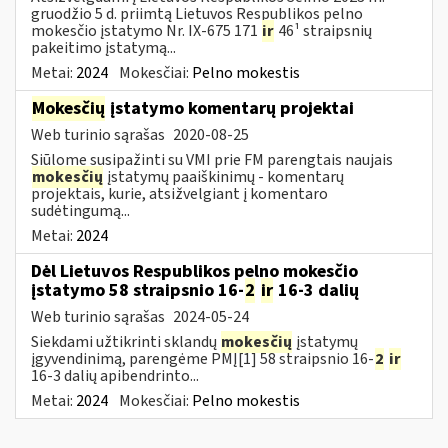
gruodžio 5 d. priimtą Lietuvos Respublikos pelno
mokesčio įstatymo Nr. IX-675 171
ir
46¹ straipsnių
pakeitimo įstatymą...
Metai:
2024
Mokesčiai:
Pelno mokestis
Mokesčių
įstatymo komentarų projektai
Web turinio sąrašas
2020-08-25
Siūlome susipažinti su VMI prie FM parengtais naujais
mokesčių
įstatymų paaiškinimų - komentarų
projektais, kurie, atsižvelgiant į komentaro
sudėtingumą...
Metai:
2024
Dėl Lietuvos Respublikos pelno mokesčio
įstatymo 58 straipsnio 16-
2
ir
16-3 dalių
Web turinio sąrašas
2024-05-24
Siekdami užtikrinti sklandų
mokesčių
įstatymų
įgyvendinimą, parengėme PMĮ[1] 58 straipsnio 16-
2
ir
16-3 dalių apibendrinto...
Metai:
2024
Mokesčiai:
Pelno mokestis