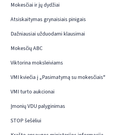
Mokesčiai ir jų dydžiai
Atsiskaitymas grynaisiais pinigais
Dažniausiai užduodami klausimai
Mokesčių ABC
Viktorina moksleiviams
VMI kviečia į „Pasimatymą su mokesčiais“
VMI turto aukcionai
Įmonių VDU palyginimas
STOP šešėliui