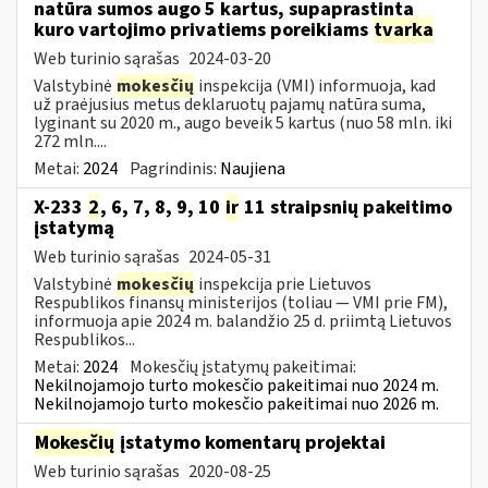
natūra sumos augo 5 kartus, supaprastinta
kuro vartojimo privatiems poreikiams
tvarka
Web turinio sąrašas
2024-03-20
Valstybinė
mokesčių
inspekcija (VMI) informuoja, kad
už praėjusius metus deklaruotų pajamų natūra suma,
lyginant su 2020 m., augo beveik 5 kartus (nuo 58 mln. iki
272 mln....
Metai:
2024
Pagrindinis:
Naujiena
X-233
2
, 6, 7, 8, 9, 10
ir
11 straipsnių pakeitimo
įstatymą
Web turinio sąrašas
2024-05-31
Valstybinė
mokesčių
inspekcija prie Lietuvos
Respublikos finansų ministerijos (toliau — VMI prie FM),
informuoja apie 2024 m. balandžio 25 d. priimtą Lietuvos
Respublikos...
Metai:
2024
Mokesčių įstatymų pakeitimai:
Nekilnojamojo turto mokesčio pakeitimai nuo 2024 m.
Nekilnojamojo turto mokesčio pakeitimai nuo 2026 m.
Mokesčių
įstatymo komentarų projektai
Web turinio sąrašas
2020-08-25