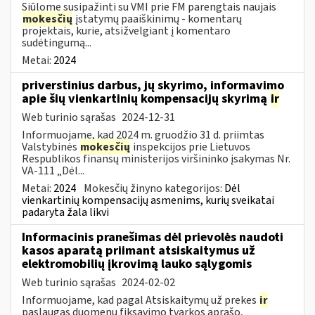
Siūlome susipažinti su VMI prie FM parengtais naujais
mokesčių
įstatymų paaiškinimų - komentarų
projektais, kurie, atsižvelgiant į komentaro
sudėtingumą...
Metai:
2024
priverstinius darbus, jų skyrimo, informavimo
apie šių vienkartinių kompensacijų skyrimą
ir
Web turinio sąrašas
2024-12-31
Informuojame, kad 2024 m. gruodžio 31 d. priimtas
Valstybinės
mokesčių
inspekcijos prie Lietuvos
Respublikos finansų ministerijos viršininko įsakymas Nr.
VA-111 „Dėl...
Metai:
2024
Mokesčių žinyno kategorijos:
Dėl
vienkartinių kompensacijų asmenims, kurių sveikatai
padaryta žala likvi
Informacinis pranešimas dėl prievolės naudoti
kasos aparatą priimant atsiskaitymus už
elektromobilių įkrovimą lauko sąlygomis
Web turinio sąrašas
2024-02-02
Informuojame, kad pagal Atsiskaitymų už prekes
ir
paslaugas duomenų fiksavimo tvarkos aprašo,