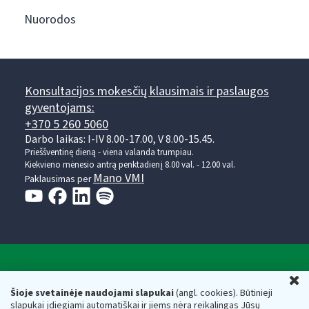
Nuorodos
Konsultacijos mokesčių klausimais ir paslaugos
gyventojams:
+370 5 260 5060
Darbo laikas: I-IV 8.00-17.00, V 8.00-15.45.
Prieššventinę dieną - viena valanda trumpiau.
Kiekvieno mėnesio antrą penktadienį 8.00 val. - 12.00 val.
Mano VMI
Paklausimas per
Valstybinė mokesčių inspekcija prie Lietuvos
U
Respublikos finansų ministerijos
Šioje svetainėje naudojami slapukai
(angl. cookies). Būtinieji
slapukai įdiegiami automatiškai ir jiems nėra reikalingas Jūsų