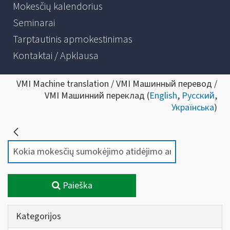
Mokesčių kalendorius
Seminarai
Tarptautinis apmokestinimas
Kontaktai / Apklausa
VMI Machine translation / VMI Машинный перевод /
VMI Машинний переклад (
English
,
Русский
,
Українська
)
Paieška
Kategorijos