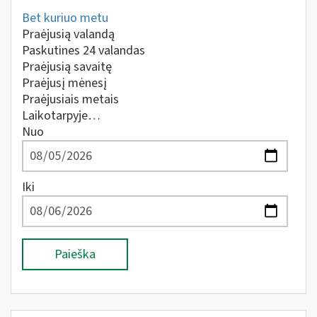
Bet kuriuo metu
Praėjusią valandą
Paskutines 24 valandas
Praėjusią savaitę
Praėjusį mėnesį
Praėjusiais metais
Laikotarpyje…
Nuo
Iki
Paieška