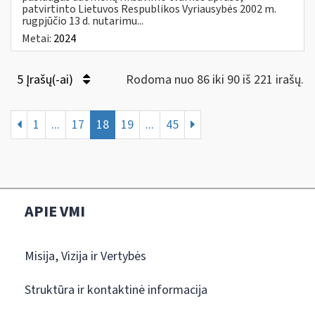
patvirtinto Lietuvos Respublikos Vyriausybės 2002 m.
rugpjūčio 13 d. nutarimu...
Metai:
2024
5 Įrašų(-ai)
Rodoma nuo 86 iki 90 iš 221 irašų.
1
...
17
18
19
...
45
APIE VMI
Misija, Vizija ir Vertybės
Struktūra ir kontaktinė informacija