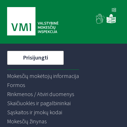
Prisijungti
Mokesčių mokėtojų informacija
Formos
Rinkmenos / Atviri duomenys
Skaičiuoklės ir pagalbininkai
Sąskaitos ir įmokų kodai
Mokesčių žinynas