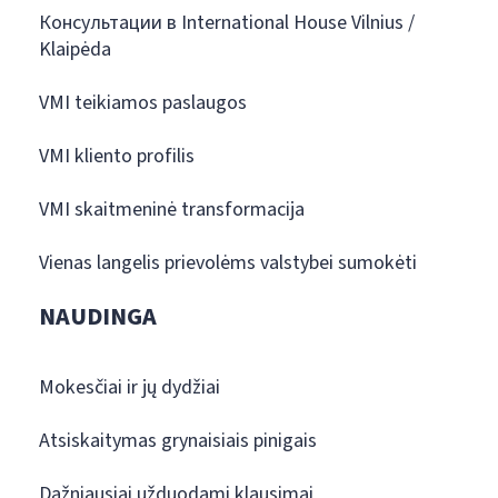
Консультации в International House Vilnius /
Klaipėda
VMI teikiamos paslaugos
VMI kliento profilis
VMI skaitmeninė transformacija
Vienas langelis prievolėms valstybei sumokėti
NAUDINGA
Mokesčiai ir jų dydžiai
Atsiskaitymas grynaisiais pinigais
Dažniausiai užduodami klausimai