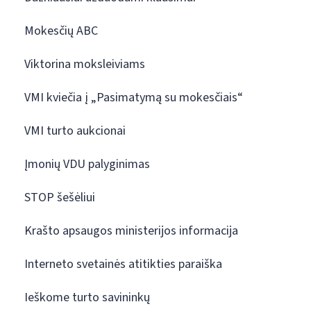
Mokesčių ABC
Viktorina moksleiviams
VMI kviečia į „Pasimatymą su mokesčiais“
VMI turto aukcionai
Įmonių VDU palyginimas
STOP šešėliui
Krašto apsaugos ministerijos informacija
Interneto svetainės atitikties paraiška
Ieškome turto savininkų