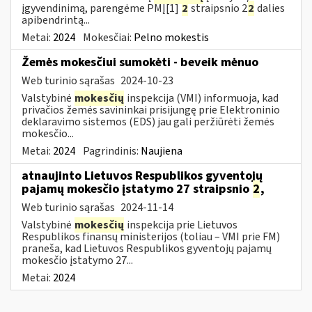
įgyvendinimą, parengėme PMĮ[1]
2
straipsnio 2
2
dalies
apibendrintą...
Metai:
2024
Mokesčiai:
Pelno mokestis
Žemės mokesčiui sumokėti - beveik mėnuo
Web turinio sąrašas
2024-10-23
Valstybinė
mokesčių
inspekcija (VMI) informuoja, kad
privačios žemės savininkai prisijungę prie Elektroninio
deklaravimo sistemos (EDS) jau gali peržiūrėti žemės
mokesčio...
Metai:
2024
Pagrindinis:
Naujiena
atnaujinto Lietuvos Respublikos gyventojų
pajamų mokesčio įstatymo 27 straipsnio
2
,
Web turinio sąrašas
2024-11-14
Valstybinė
mokesčių
inspekcija prie Lietuvos
Respublikos finansų ministerijos (toliau – VMI prie FM)
praneša, kad Lietuvos Respublikos gyventojų pajamų
mokesčio įstatymo 27...
Metai:
2024