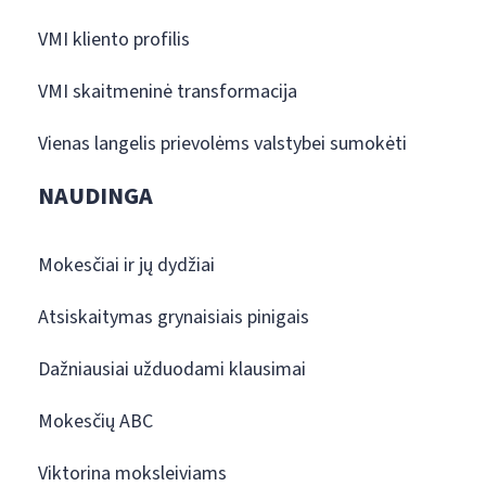
VMI kliento profilis
VMI skaitmeninė transformacija
Vienas langelis prievolėms valstybei sumokėti
NAUDINGA
Mokesčiai ir jų dydžiai
Atsiskaitymas grynaisiais pinigais
Dažniausiai užduodami klausimai
Mokesčių ABC
Viktorina moksleiviams