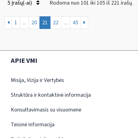
5 Įrašų(-ai)
Rodoma nuo 101 iki 105 iš 221 irašų.
1
...
20
21
22
...
45
APIE VMI
Misija, Vizija ir Vertybės
Struktūra ir kontaktinė informacija
Konsultavimasis su visuomene
Teisinė informacija