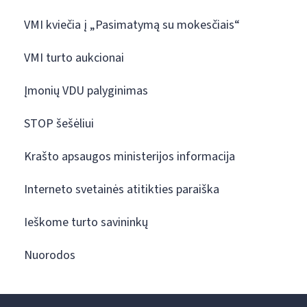
VMI kviečia į „Pasimatymą su mokesčiais“
VMI turto aukcionai
Įmonių VDU palyginimas
STOP šešėliui
Krašto apsaugos ministerijos informacija
Interneto svetainės atitikties paraiška
Ieškome turto savininkų
Nuorodos