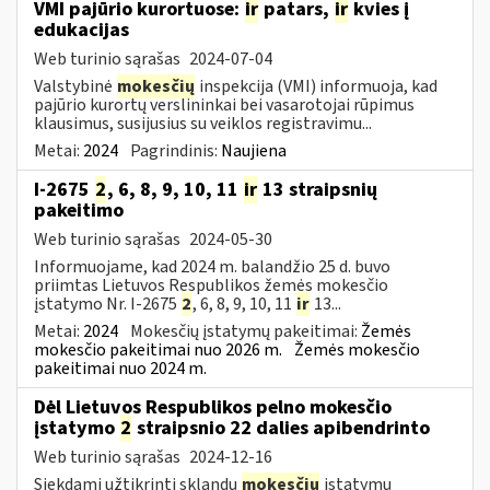
VMI pajūrio kurortuose:
ir
patars,
ir
kvies į
edukacijas
Web turinio sąrašas
2024-07-04
Valstybinė
mokesčių
inspekcija (VMI) informuoja, kad
pajūrio kurortų verslininkai bei vasarotojai rūpimus
klausimus, susijusius su veiklos registravimu...
Metai:
2024
Pagrindinis:
Naujiena
I-2675
2
, 6, 8, 9, 10, 11
ir
13 straipsnių
pakeitimo
Web turinio sąrašas
2024-05-30
Informuojame, kad 2024 m. balandžio 25 d. buvo
priimtas Lietuvos Respublikos žemės mokesčio
įstatymo Nr. I-2675
2
, 6, 8, 9, 10, 11
ir
13...
Metai:
2024
Mokesčių įstatymų pakeitimai:
Žemės
mokesčio pakeitimai nuo 2026 m.
Žemės mokesčio
pakeitimai nuo 2024 m.
Dėl Lietuvos Respublikos pelno mokesčio
įstatymo
2
straipsnio 22 dalies apibendrinto
Web turinio sąrašas
2024-12-16
Siekdami užtikrinti sklandų
mokesčių
įstatymų