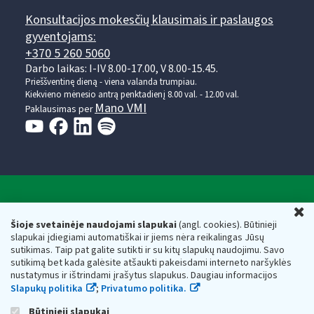
Konsultacijos mokesčių klausimais ir paslaugos
gyventojams:
+370 5 260 5060
Darbo laikas: I-IV 8.00-17.00, V 8.00-15.45.
Prieššventinę dieną - viena valanda trumpiau.
Kiekvieno mėnesio antrą penktadienį 8.00 val. - 12.00 val.
Mano VMI
Paklausimas per
Valstybinė mokesčių inspekcija prie Lietuvos
U
Respublikos finansų ministerijos
Šioje svetainėje naudojami slapukai
(angl. cookies). Būtinieji
slapukai įdiegiami automatiškai ir jiems nėra reikalingas Jūsų
Biudžetinė įstaiga. Juridinio asmens kodas — 188659752,
sutikimas. Taip pat galite sutikti ir su kitų slapukų naudojimu. Savo
adresas: Vasario 16-osios g. 14, 01107 Vilnius, Lietuva, el.paštas:
sutikimą bet kada galėsite atšaukti pakeisdami interneto naršyklės
vmi@vmi.lt
, E. pristatymo dėžutės adresas 188659752
nustatymus ir ištrindami įrašytus slapukus. Daugiau informacijos
Duomenys apie Valstybinę mokesčių inspekciją prie Lietuvos
Slapukų politika
;
Privatumo politika.
Respublikos finansų ministerijos kaupiami ir saugomi Juridinių
asmenų registre
Būtinieji slapukai