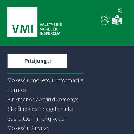
Prisijungti
Mokesčių mokėtojų informacija
Formos
Rinkmenos / Atviri duomenys
Skaičiuoklės ir pagalbininkai
Sąskaitos ir įmokų kodai
Mokesčių žinynas