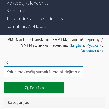
Mokesčių kalendorius
Seminarai
Tarptautinis apmokestinimas
Kontaktai / Apklausa
VMI Machine translation / VMI Машинный перевод /
VMI Машинний переклад (
English
,
Русский
,
Українська
)
Paieška
Kategorijos