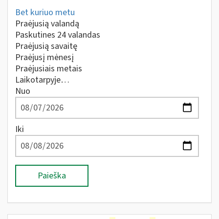
Bet kuriuo metu
Praėjusią valandą
Paskutines 24 valandas
Praėjusią savaitę
Praėjusį mėnesį
Praėjusiais metais
Laikotarpyje…
Nuo
Iki
Paieška