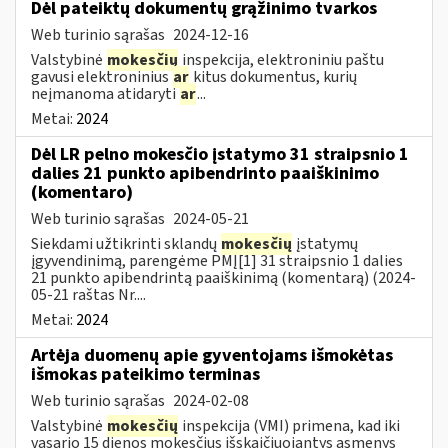
Dėl pateiktų dokumentų grąžinimo tvarkos
Web turinio sąrašas
2024-12-16
Valstybinė
mokesčių
inspekcija, elektroniniu paštu
gavusi elektroninius
ar
kitus dokumentus, kurių
neįmanoma atidaryti
ar
...
Metai:
2024
Dėl LR pelno mokesčio įstatymo 31 straipsnio 1
dalies 21 punkto apibendrinto paaiškinimo
(komentaro)
Web turinio sąrašas
2024-05-21
Siekdami užtikrinti sklandų
mokesčių
įstatymų
įgyvendinimą, parengėme PMĮ[1] 31 straipsnio 1 dalies
21 punkto apibendrintą paaiškinimą (komentarą) (2024-
05-21 raštas Nr....
Metai:
2024
Artėja duomenų apie gyventojams išmokėtas
išmokas pateikimo terminas
Web turinio sąrašas
2024-02-08
Valstybinė
mokesčių
inspekcija (VMI) primena, kad iki
vasario 15 dienos mokesčius išskaičiuojantys asmenys