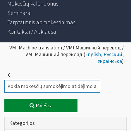
Mokesčių kalendorius
Seminarai
Tarptautinis apmokestinimas
Kontaktai / Apklausa
VMI Machine translation / VMI Машинный перевод /
VMI Машинний переклад (
English
,
Русский
,
Українська
)
Paieška
Kategorijos