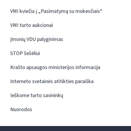
VMI kviečia į „Pasimatymą su mokesčiais“
VMI turto aukcionai
Įmonių VDU palyginimas
STOP šešėliui
Krašto apsaugos ministerijos informacija
Interneto svetainės atitikties paraiška
Ieškome turto savininkų
Nuorodos