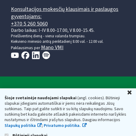
Konsultacijos mokesčių klausimais ir paslaugos
gyventojams:
+370 5 260 5060
Darbo laikas: I-IV 8.00-17.00, V 8.00-15.45.
Prieššventinę dieną - viena valanda trumpiau.
Kiekvieno mėnesio antrą penktadienį 8.00 val. - 12.00 val.
Mano VMI
Paklausimas per
Valstybinė mokesčių inspekcija prie Lietuvos
U
Respublikos finansų ministerijos
Šioje svetainėje naudojami slapukai
(angl. cookies). Būtinieji
slapukai įdiegiami automatiškai ir jiems nėra reikalingas Jūsų
Biudžetinė įstaiga. Juridinio asmens kodas — 188659752,
sutikimas. Taip pat galite sutikti ir su kitų slapukų naudojimu. Savo
adresas: Vasario 16-osios g. 14, 01107 Vilnius, Lietuva, el.paštas:
sutikimą bet kada galėsite atšaukti pakeisdami interneto naršyklės
vmi@vmi.lt
, E. pristatymo dėžutės adresas 188659752
nustatymus ir ištrindami įrašytus slapukus. Daugiau informacijos
Duomenys apie Valstybinę mokesčių inspekciją prie Lietuvos
Slapukų politika
;
Privatumo politika.
Respublikos finansų ministerijos kaupiami ir saugomi Juridinių
asmenų registre
Būtinieji slapukai