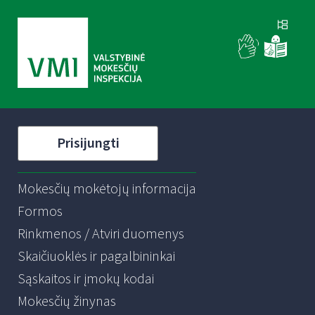
Prisijungti
Mokesčių mokėtojų informacija
Formos
Rinkmenos / Atviri duomenys
Skaičiuoklės ir pagalbininkai
Sąskaitos ir įmokų kodai
Mokesčių žinynas