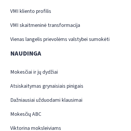
VMI kliento profilis
VMI skaitmeninė transformacija
Vienas langelis prievolėms valstybei sumokėti
NAUDINGA
Mokesčiai ir jų dydžiai
Atsiskaitymas grynaisiais pinigais
Dažniausiai užduodami klausimai
Mokesčių ABC
Viktorina moksleiviams