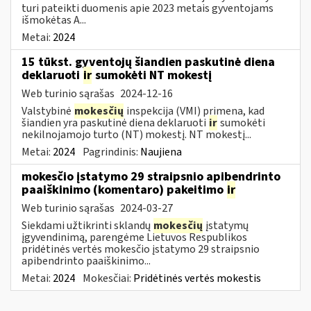
turi pateikti duomenis apie 2023 metais gyventojams
išmokėtas A...
Metai:
2024
15 tūkst. gyventojų šiandien paskutinė diena
deklaruoti
ir
sumokėti NT mokestį
Web turinio sąrašas
2024-12-16
Valstybinė
mokesčių
inspekcija (VMI) primena, kad
šiandien yra paskutinė diena deklaruoti
ir
sumokėti
nekilnojamojo turto (NT) mokestį. NT mokestį...
Metai:
2024
Pagrindinis:
Naujiena
mokesčio įstatymo 29 straipsnio apibendrinto
paaiškinimo (komentaro) pakeitimo
ir
Web turinio sąrašas
2024-03-27
Siekdami užtikrinti sklandų
mokesčių
įstatymų
įgyvendinimą, parengėme Lietuvos Respublikos
pridėtinės vertės mokesčio įstatymo 29 straipsnio
apibendrinto paaiškinimo...
Metai:
2024
Mokesčiai:
Pridėtinės vertės mokestis