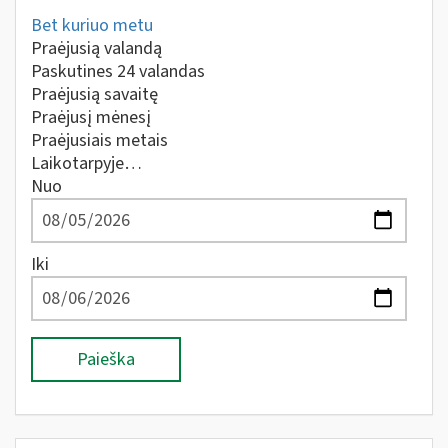
Bet kuriuo metu
Praėjusią valandą
Paskutines 24 valandas
Praėjusią savaitę
Praėjusį mėnesį
Praėjusiais metais
Laikotarpyje…
Nuo
Iki
Paieška