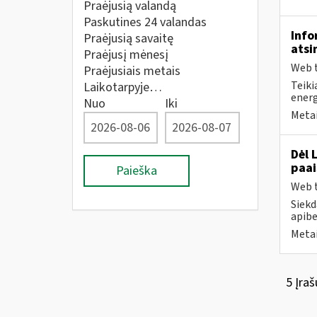
Praėjusią valandą
Paskutines 24 valandas
Info
Praėjusią savaitę
atsi
Praėjusį mėnesį
Web t
Praėjusiais metais
Teiki
Laikotarpyje…
energ
Nuo
Iki
Metai
Dėl 
paai
Paieška
Web t
Siekd
apibe
Metai
5 Įraš