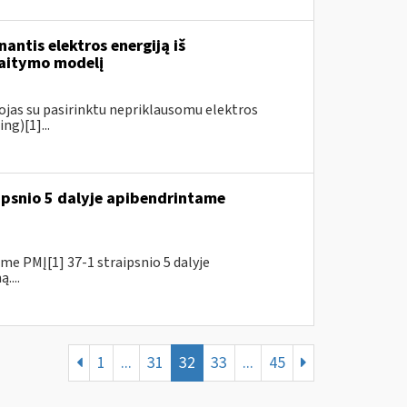
antis elektros energiją iš
kaitymo modelį
ojas su pasirinktu nepriklausomu elektros
ng)[1]...
ipsnio 5 dalyje apibendrintame
e PMĮ[1] 37-1 straipsnio 5 dalyje
....
1
...
31
32
33
...
45