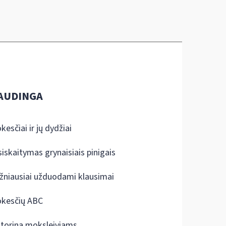
AUDINGA
kesčiai ir jų dydžiai
siskaitymas grynaisiais pinigais
žniausiai užduodami klausimai
kesčių ABC
ktorina moksleiviams