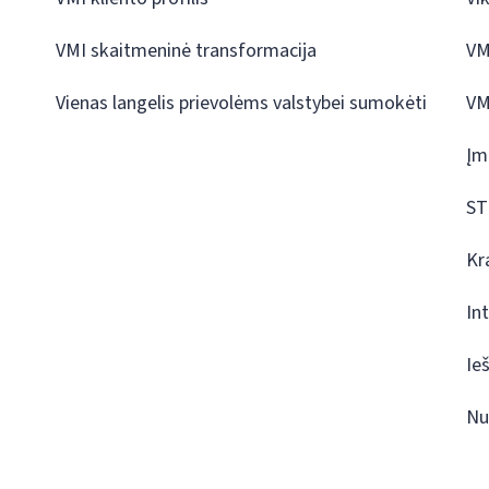
VMI skaitmeninė transformacija
VM
Vienas langelis prievolėms valstybei sumokėti
VM
Įm
ST
Kr
In
Ie
Nu