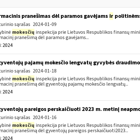
rmacinis pranešimas dėl paramos gavėjams
ir
politinėm
urinio sąrašas
2024-01-09
ybinė
mokesčių
inspekcija prie Lietuvos Respublikos finansų mini
macinį pranešimą dėl paramos gavėjams...
:
2024
gyventojų pajamų mokesčio lengvatų gyvybės draudim
urinio sąrašas
2024-01-18
ybinė
mokesčių
inspekcija prie Lietuvos Respublikos finansų mini
macinį pranešimą dėl gyventojų pajamų mokesčio lengvatų...
:
2024
gyventojų pareigos perskaičiuoti 2023 m. metinį neap
urinio sąrašas
2024-01-16
ybinė
mokesčių
inspekcija prie Lietuvos Respublikos finansų mini
macinį pranešimą dėl gyventojų pareigos perskaičiuoti2023...
:
2024