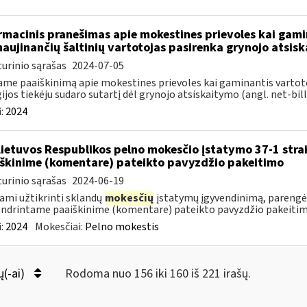
rmacinis pranešimas apie mokestines prievoles kai gamin
naujinančių šaltinių vartotojas pasirenka grynojo atsis
urinio sąrašas
2024-07-05
ame paaiškinimą apie mokestines prievoles kai gaminantis vartot
ijos tiekėju sudaro sutartį dėl grynojo atsiskaitymo (angl. net-billi
:
2024
Lietuvos Respublikos pelno mokesčio įstatymo 37-1 stra
škinime (komentare) pateikto pavyzdžio pakeitimo
urinio sąrašas
2024-06-19
ami užtikrinti sklandų
mokesčių
įstatymų įgyvendinimą, parengėm
ndrintame paaiškinime (komentare) pateikto pavyzdžio pakeitimą
:
2024
Mokesčiai:
Pelno mokestis
ų(-ai)
Rodoma nuo 156 iki 160 iš 221 irašų.