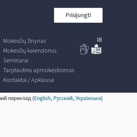
Prisijungti
Mokesčių žinynas
Mokesčių kalendorius
Seminarai
Tarptautinis apmokestinimas
Kontaktai / Apklausa
ний переклад (
English
,
Русский
,
Українська
)