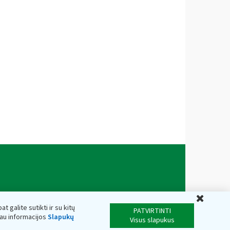
Uždar
t galite sutikti ir su kitų
PATVIRTINTI
iau informacijos
Slapukų
Visus slapukus