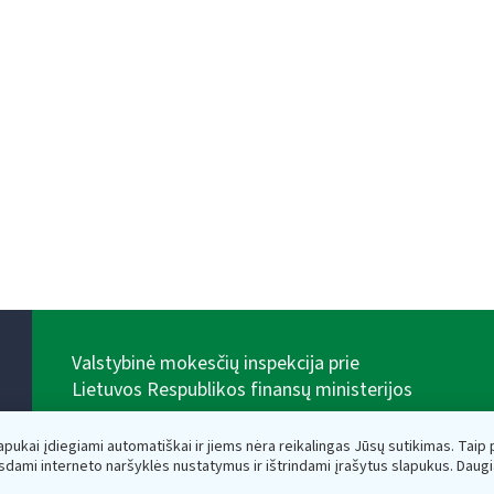
Valstybinė mokesčių inspekcija prie
Lietuvos Respublikos finansų ministerijos
Biudžetinė įstaiga. Juridinio asmens kodas — 188659752,
adresas: Vasario 16-osios g. 14, 01107 Vilnius, Lietuva,
lapukai įdiegiami automatiškai ir jiems nėra reikalingas Jūsų sutikimas. Taip pa
el.paštas:
vmi@vmi.lt
, E. pristatymo dėžutės adresas
sdami interneto naršyklės nustatymus ir ištrindami įrašytus slapukus. Daug
188659752