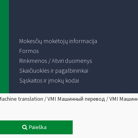
Mokesčių mokėtojų informacija
Formos
Rinkmenos / Atviri duomenys
Skaičiuoklės ir pagalbininkai
Sąskaitos ir įmokų kodai
Machine translation / VMI Машинный перевод / VMI Машин
Paieška