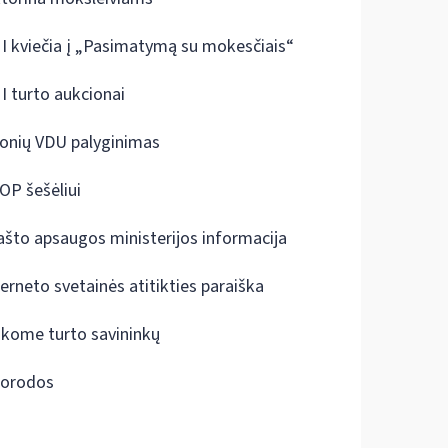
I kviečia į „Pasimatymą su mokesčiais“
I turto aukcionai
onių VDU palyginimas
OP šešėliui
ašto apsaugos ministerijos informacija
terneto svetainės atitikties paraiška
škome turto savininkų
orodos