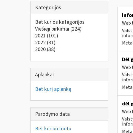
Kategorijos
Info
Bet kurios kategorijos
Web t
Viešieji pirkimai
(224)
Valst
2021
(101)
infor
2022
(81)
Metai
2020
(38)
Dėl 
Web t
Aplankai
Valst
infor
Metai
Bet kurį aplanką
dėl 
Web t
Parodymo data
Valst
infor
Bet kuriuo metu
Metai