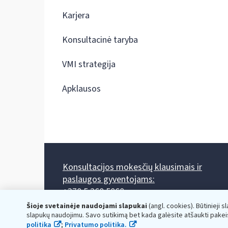
Karjera
Konsultacinė taryba
VMI strategija
Apklausos
Konsultacijos mokesčių klausimais ir
paslaugos gyventojams:
+370 5 260 5060
Darbo laikas: I-IV 8.00-17.00, V 8.00-15.45.
Šioje svetainėje naudojami slapukai
(angl. cookies). Būtinieji s
Prieššventinę dieną - viena valanda trumpiau.
slapukų naudojimu. Savo sutikimą bet kada galėsite atšaukti pakei
Kiekvieno mėnesio antrą penktadienį 8.00 val. - 12.00 val.
politika
;
Privatumo politika.