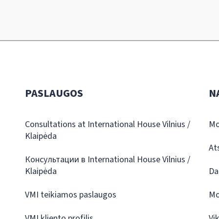
PASLAUGOS
N
Consultations at International House Vilnius /
Mo
Klaipėda
At
Консультации в International House Vilnius /
Klaipėda
Da
VMI teikiamos paslaugos
Mo
VMI kliento profilis
Vi