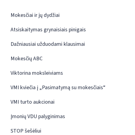
Mokesčiai ir jų dydžiai
Atsiskaitymas grynaisiais pinigais
Dažniausiai užduodami klausimai
Mokesčių ABC
Viktorina moksleiviams
VMI kviečia į „Pasimatymą su mokesčiais“
VMI turto aukcionai
Įmonių VDU palyginimas
STOP šešėliui