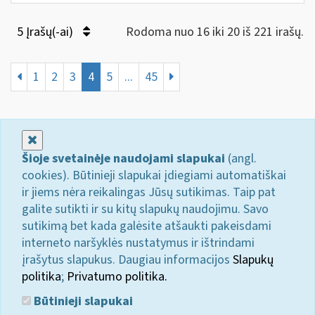
5 Įrašų(-ai)
Rodoma nuo 16 iki 20 iš 221 irašų.
1
2
3
4
5
...
45
Uždaryti
Šioje svetainėje naudojami slapukai
(angl.
cookies). Būtinieji slapukai įdiegiami automatiškai
ir jiems nėra reikalingas Jūsų sutikimas. Taip pat
galite sutikti ir su kitų slapukų naudojimu. Savo
sutikimą bet kada galėsite atšaukti pakeisdami
interneto naršyklės nustatymus ir ištrindami
įrašytus slapukus. Daugiau informacijos
Slapukų
politika
;
Privatumo politika.
Būtinieji slapukai