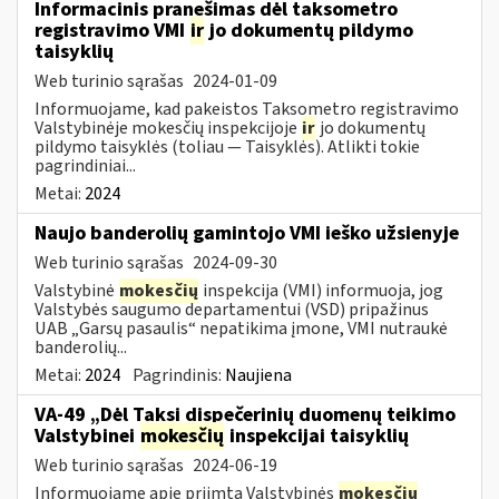
Informacinis pranešimas dėl taksometro
registravimo VMI
ir
jo dokumentų pildymo
taisyklių
Web turinio sąrašas
2024-01-09
Informuojame, kad pakeistos Taksometro registravimo
Valstybinėje mokesčių inspekcijoje
ir
jo dokumentų
pildymo taisyklės (toliau — Taisyklės). Atlikti tokie
pagrindiniai...
Metai:
2024
Naujo banderolių gamintojo VMI ieško užsienyje
Web turinio sąrašas
2024-09-30
Valstybinė
mokesčių
inspekcija (VMI) informuoja, jog
Valstybės saugumo departamentui (VSD) pripažinus
UAB „Garsų pasaulis“ nepatikima įmone, VMI nutraukė
banderolių...
Metai:
2024
Pagrindinis:
Naujiena
VA-49 „Dėl Taksi dispečerinių duomenų teikimo
Valstybinei
mokesčių
inspekcijai taisyklių
Web turinio sąrašas
2024-06-19
Informuojame apie priimtą Valstybinės
mokesčių