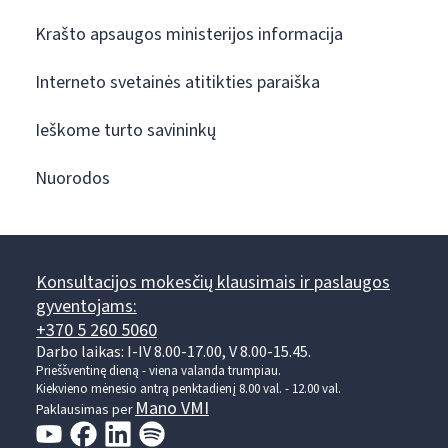
Krašto apsaugos ministerijos informacija
Interneto svetainės atitikties paraiška
Ieškome turto savininkų
Nuorodos
Konsultacijos mokesčių klausimais ir paslaugos
gyventojams:
+370 5 260 5060
Darbo laikas: I-IV 8.00-17.00, V 8.00-15.45.
Prieššventinę dieną - viena valanda trumpiau.
Kiekvieno mėnesio antrą penktadienį 8.00 val. - 12.00 val.
Mano VMI
Paklausimas per