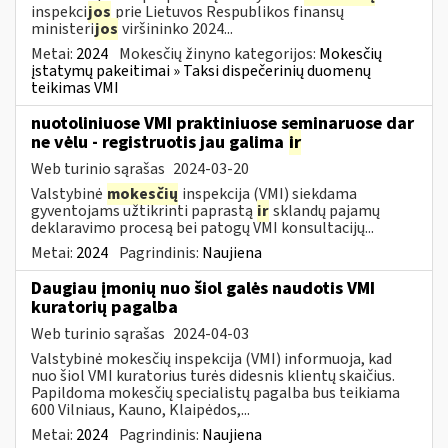
inspekci
jos
prie Lietuvos Respublikos finansų
ministeri
jos
viršininko 2024...
Metai:
2024
Mokesčių žinyno kategorijos:
Mokesčių
įstatymų pakeitimai » Taksi dispečerinių duomenų
teikimas VMI
nuotoliniuose VMI praktiniuose seminaruose dar
ne vėlu - registruotis jau galima
ir
Web turinio sąrašas
2024-03-20
Valstybinė
mokesčių
inspekcija (VMI) siekdama
gyventojams užtikrinti paprastą
ir
sklandų pajamų
deklaravimo procesą bei patogų VMI konsultacijų...
Metai:
2024
Pagrindinis:
Naujiena
Daugiau įmonių nuo šiol galės naudotis VMI
kuratorių pagalba
Web turinio sąrašas
2024-04-03
Valstybinė mokesčių inspekcija (VMI) informuoja, kad
nuo šiol VMI kuratorius turės didesnis klientų skaičius.
Papildoma mokesčių specialistų pagalba bus teikiama
600 Vilniaus, Kauno, Klaipėdos,...
Metai:
2024
Pagrindinis:
Naujiena