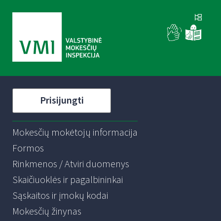
Prisijungti
Mokesčių mokėtojų informacija
Formos
Rinkmenos / Atviri duomenys
Skaičiuoklės ir pagalbininkai
Sąskaitos ir įmokų kodai
Mokesčių žinynas