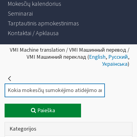
Mokesčių kalendorius
Seminarai
Tarptautinis apmokestinimas
Kontaktai / Apklausa
VMI Machine translation / VMI Машинный перевод /
VMI Машинний переклад (
English
,
Русский
,
Українська
)
Paieška
Kategorijos