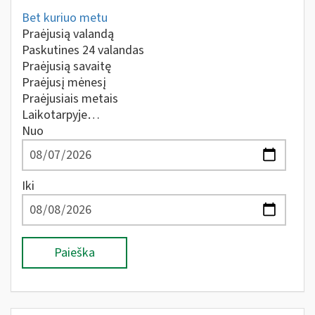
Bet kuriuo metu
Praėjusią valandą
Paskutines 24 valandas
Praėjusią savaitę
Praėjusį mėnesį
Praėjusiais metais
Laikotarpyje…
Nuo
Iki
Paieška