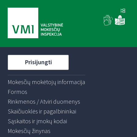
Prisijungti
Mokesčių mokėtojų informacija
Formos
Rinkmenos / Atviri duomenys
Skaičiuoklės ir pagalbininkai
Sąskaitos ir įmokų kodai
Mokesčių žinynas