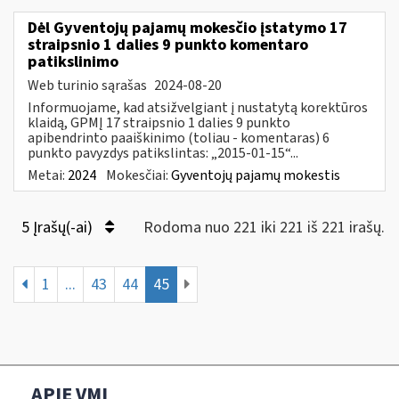
Dėl Gyventojų pajamų mokesčio įstatymo 17
straipsnio 1 dalies 9 punkto komentaro
patikslinimo
Web turinio sąrašas
2024-08-20
Informuojame, kad atsižvelgiant į nustatytą korektūros
klaidą, GPMĮ 17 straipsnio 1 dalies 9 punkto
apibendrinto paaiškinimo (toliau - komentaras) 6
punkto pavyzdys patikslintas: „2015-01-15“...
Metai:
2024
Mokesčiai:
Gyventojų pajamų mokestis
5 Įrašų(-ai)
Rodoma nuo 221 iki 221 iš 221 irašų.
1
...
43
44
45
APIE VMI