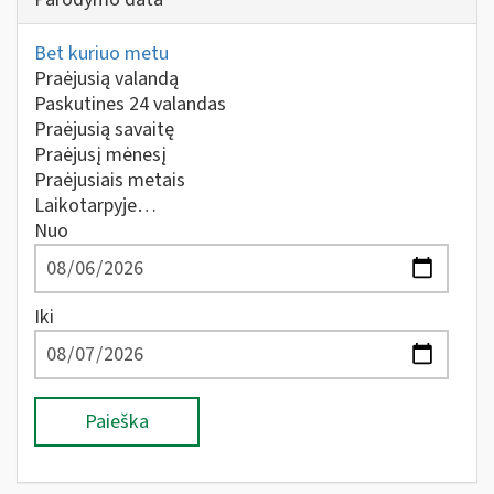
Bet kuriuo metu
Praėjusią valandą
Paskutines 24 valandas
Praėjusią savaitę
Praėjusį mėnesį
Praėjusiais metais
Laikotarpyje…
Nuo
Iki
Paieška