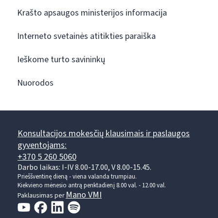
Krašto apsaugos ministerijos informacija
Interneto svetainės atitikties paraiška
Ieškome turto savininkų
Nuorodos
Konsultacijos mokesčių klausimais ir paslaugos
gyventojams:
+370 5 260 5060
Darbo laikas: I-IV 8.00-17.00, V 8.00-15.45.
Prieššventinę dieną - viena valanda trumpiau.
Kiekvieno mėnesio antrą penktadienį 8.00 val. - 12.00 val.
Mano VMI
Paklausimas per