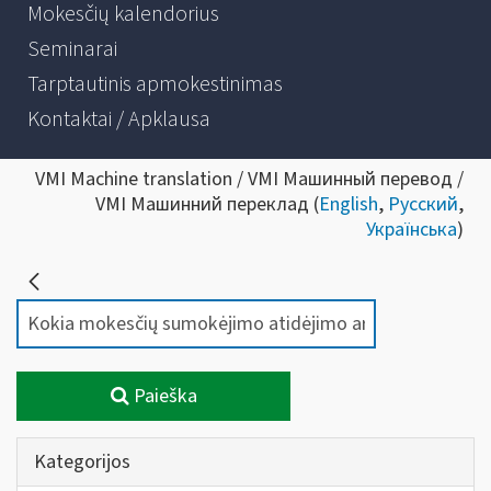
Mokesčių kalendorius
Seminarai
Tarptautinis apmokestinimas
Kontaktai / Apklausa
VMI Machine translation / VMI Машинный перевод /
VMI Машинний переклад (
English
,
Русский
,
Українська
)
Paieška
Kategorijos