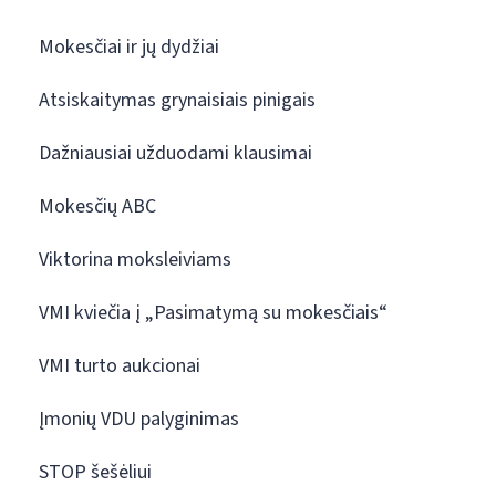
Mokesčiai ir jų dydžiai
Atsiskaitymas grynaisiais pinigais
Dažniausiai užduodami klausimai
Mokesčių ABC
Viktorina moksleiviams
VMI kviečia į „Pasimatymą su mokesčiais“
VMI turto aukcionai
Įmonių VDU palyginimas
STOP šešėliui