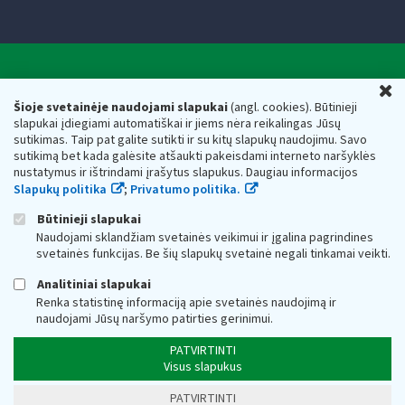
Valstybinė mokesčių inspekcija prie Lietuvos
U
Respublikos finansų ministerijos
Šioje svetainėje naudojami slapukai
(angl. cookies). Būtinieji
slapukai įdiegiami automatiškai ir jiems nėra reikalingas Jūsų
Biudžetinė įstaiga. Juridinio asmens kodas — 188659752,
sutikimas. Taip pat galite sutikti ir su kitų slapukų naudojimu. Savo
adresas: Vasario 16-osios g. 14, 01107 Vilnius, Lietuva, el.paštas:
sutikimą bet kada galėsite atšaukti pakeisdami interneto naršyklės
vmi@vmi.lt
, E. pristatymo dėžutės adresas 188659752
nustatymus ir ištrindami įrašytus slapukus. Daugiau informacijos
Duomenys apie Valstybinę mokesčių inspekciją prie Lietuvos
Slapukų politika
;
Privatumo politika.
Respublikos finansų ministerijos kaupiami ir saugomi Juridinių
asmenų registre
Būtinieji slapukai
Naudojami sklandžiam svetainės veikimui ir įgalina pagrindines
svetainės funkcijas. Be šių slapukų svetainė negali tinkamai veikti.
Analitiniai slapukai
Renka statistinę informaciją apie svetainės naudojimą ir
naudojami Jūsų naršymo patirties gerinimui.
PATVIRTINTI
Visus slapukus
PATVIRTINTI