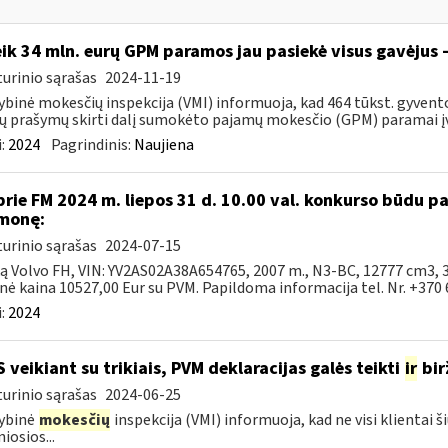
ik 34 mln. eurų GPM paramos jau pasiekė visus gavėjus 
urinio sąrašas
2024-11-19
ybinė mokesčių inspekcija (VMI) informuoja, kad 464 tūkst. gyven
jų prašymų skirti dalį sumokėto pajamų mokesčio (GPM) paramai įv
:
2024
Pagrindinis:
Naujiena
prie FM 2024 m. liepos 31 d. 10.00 val. konkurso būdu 
monę:
urinio sąrašas
2024-07-15
ką Volvo FH, VIN: YV2AS02A38A654765, 2007 m., N3-BC, 12777 cm3, 
nė kaina 10527,00 Eur su PVM. Papildoma informacija tel. Nr. +370 6
:
2024
S veikiant su trikiais, PVM deklaracijas galės teikti
ir
bir
urinio sąrašas
2024-06-25
ybinė
mokesčių
inspekcija (VMI) informuoja, kad ne visi klientai š
iosios...