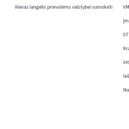
Vienas langelis prievolėms valstybei sumokėti
VM
Įm
ST
Kr
In
Ie
Nu