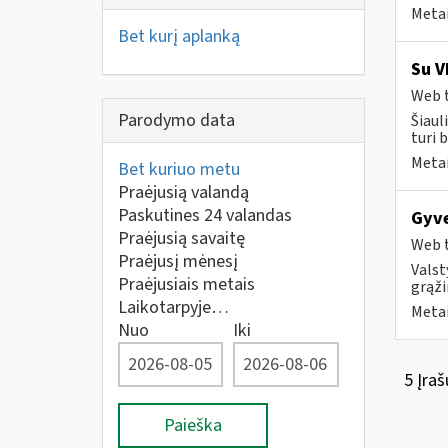
Metai
Bet kurį aplanką
Su V
Web t
Parodymo data
Šiaul
turi 
Metai
Bet kuriuo metu
Praėjusią valandą
Paskutines 24 valandas
Gyve
Praėjusią savaitę
Web t
Praėjusį mėnesį
Valst
Praėjusiais metais
grąži
Laikotarpyje…
Metai
Nuo
Iki
5 Įraš
Paieška