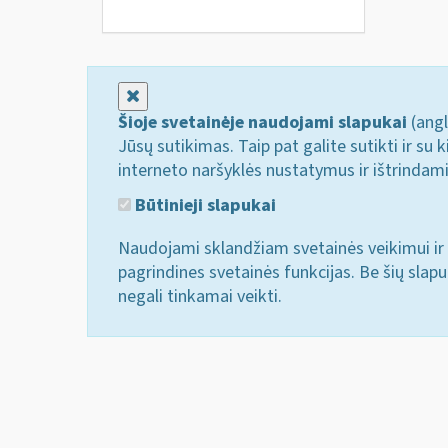
Uždaryti
Šioje svetainėje naudojami slapukai
(angl
Jūsų sutikimas. Taip pat galite sutikti ir s
interneto naršyklės nustatymus ir ištrindam
Būtinieji slapukai
Naudojami sklandžiam svetainės veikimui ir 
pagrindines svetainės funkcijas. Be šių slap
negali tinkamai veikti.