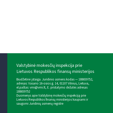
Valstybinė mokesčių inspekcija prie
Lietuvos Respublikos finansų ministerijos
Biudžetinė įstaiga. Juridinio asmens kodas — 188659752,
adresas: Vasario 16-osios g. 14, 01107 Vilnius, Lietuva,
el.paštas:
vmi@vmi.lt
, E. pristatymo dėžutės adresas
188659752
Duomenys apie Valstybinę mokesčių inspekciją prie
Lietuvos Respublikos finansų ministerijos kaupiami ir
saugomi Juridinių asmenų registre