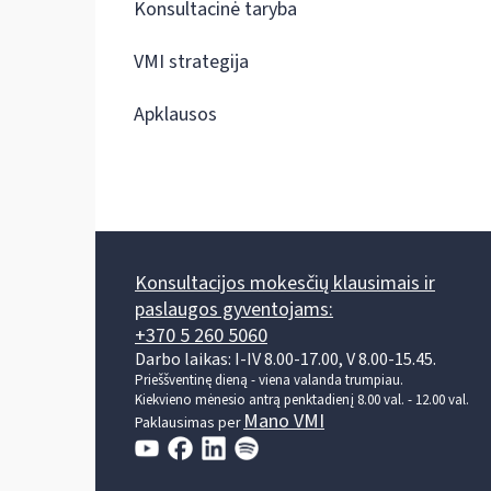
Konsultacinė taryba
VMI strategija
Apklausos
Konsultacijos mokesčių klausimais ir
paslaugos gyventojams:
+370 5 260 5060
Darbo laikas: I-IV 8.00-17.00, V 8.00-15.45.
Prieššventinę dieną - viena valanda trumpiau.
Kiekvieno mėnesio antrą penktadienį 8.00 val. - 12.00 val.
Mano VMI
Paklausimas per