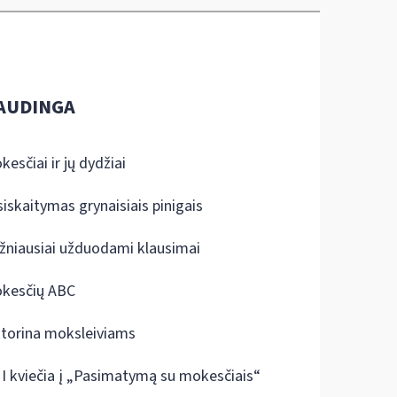
AUDINGA
kesčiai ir jų dydžiai
siskaitymas grynaisiais pinigais
žniausiai užduodami klausimai
kesčių ABC
ktorina moksleiviams
I kviečia į „Pasimatymą su mokesčiais“