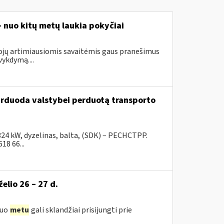
– nuo kitų metų laukia pokyčiai
tojų artimiausiomis savaitėmis gaus pranešimus
ykdymą....
parduoda valstybei perduotą transporto
324 kW, dyzelinas, balta, (SDK) – PECHCTPP.
18 66...
želio 26 – 27 d.
iuo
metu
gali sklandžiai prisijungti prie