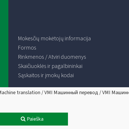
Mokesčių mokėtojų informacija
Formos
Rinkmenos / Atviri duomenys
Skaičiuoklės ir pagalbininkai
Sąskaitos ir įmokų kodai
Machine translation / VMI Машинный перевод / VMI Машин
Paieška