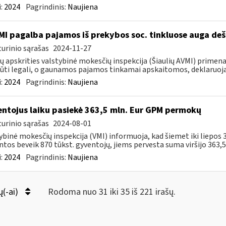
:
2024
Pagrindinis:
Naujiena
MI pagalba pajamos iš prekybos soc. tinkluose auga deš
urinio sąrašas
2024-11-27
ių apskrities valstybinė mokesčių inspekcija (Šiaulių AVMI) primena
būti legali, o gaunamos pajamos tinkamai apskaitomos, deklaruoja
:
2024
Pagrindinis:
Naujiena
ntojus laiku pasiekė 363,5 mln. Eur GPM permokų
urinio sąrašas
2024-08-01
ybinė mokesčių inspekcija (VMI) informuoja, kad šiemet iki liepo
ntos beveik 870 tūkst. gyventojų, jiems pervesta suma viršijo 363,5 m
:
2024
Pagrindinis:
Naujiena
ų(-ai)
Rodoma nuo 31 iki 35 iš 221 irašų.