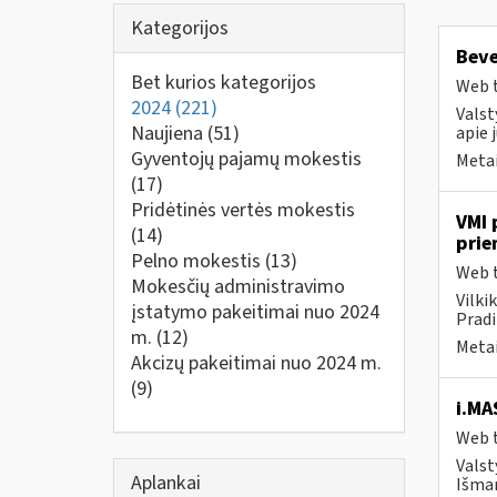
Kategorijos
Beve
Bet kurios kategorijos
Web t
2024
(221)
Valst
Naujiena
(51)
apie 
Gyventojų pajamų mokestis
Metai
(17)
Pridėtinės vertės mokestis
VMI 
(14)
prie
Pelno mokestis
(13)
Web t
Mokesčių administravimo
Vilki
įstatymo pakeitimai nuo 2024
Pradi
m.
(12)
Metai
Akcizų pakeitimai nuo 2024 m.
(9)
i.MA
Web t
Valst
Aplankai
Išman