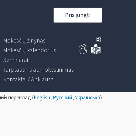
Prisijungti
Mokesčių žinynas
Mokesčių kalendorius
Seminarai
Tarptautinis apmokestinimas
Kontaktai / Apklausa
ний переклад (
English
,
Русский
,
Українська
)