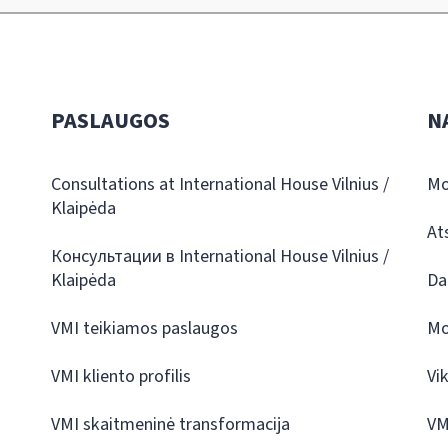
PASLAUGOS
N
Consultations at International House Vilnius /
Mo
Klaipėda
At
Консультации в International House Vilnius /
Klaipėda
Da
VMI teikiamos paslaugos
Mo
VMI kliento profilis
Vi
VMI skaitmeninė transformacija
VM