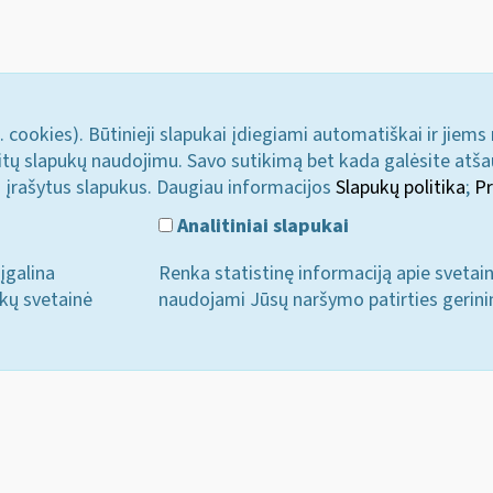
. cookies). Būtinieji slapukai įdiegiami automatiškai ir jiems
u kitų slapukų naudojimu. Savo sutikimą bet kada galėsite atš
i įrašytus slapukus. Daugiau informacijos
Slapukų politika
;
Pr
Analitiniai slapukai
įgalina
Renka statistinę informaciją apie svetai
ukų svetainė
naudojami Jūsų naršymo patirties gerini