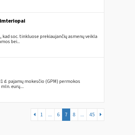
imteriopai
, kad soc. tinkluose prekiaujančių asmenų veikla
mos bei...
s 31 d. pajamų mokesčio (GPM) permokos
ln. eurų....
1
...
6
7
8
...
45