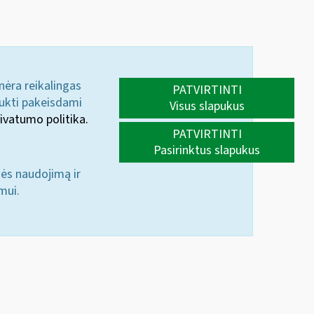
 nėra reikalingas
PATVIRTINTI
aukti pakeisdami
Visus slapukus
ivatumo politika.
PATVIRTINTI
Pasirinktus slapukus
nės naudojimą ir
mui.