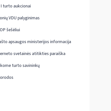
I turto aukcionai
onių VDU palyginimas
OP šešėliui
ašto apsaugos ministerijos informacija
terneto svetainės atitikties paraiška
škome turto savininkų
orodos