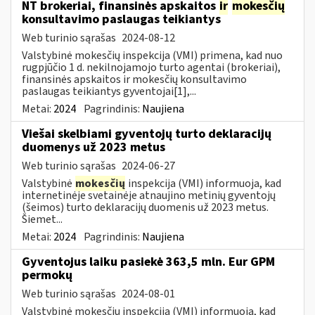
NT brokeriai, finansinės apskaitos
ir
mokesčių
konsultavimo paslaugas teikiantys
Web turinio sąrašas
2024-08-12
Valstybinė mokesčių inspekcija (VMI) primena, kad nuo
rugpjūčio 1 d. nekilnojamojo turto agentai (brokeriai),
finansinės apskaitos ir mokesčių konsultavimo
paslaugas teikiantys gyventojai[1],...
Metai:
2024
Pagrindinis:
Naujiena
Viešai skelbiami gyventojų turto deklaracijų
duomenys už 2023 metus
Web turinio sąrašas
2024-06-27
Valstybinė
mokesčių
inspekcija (VMI) informuoja, kad
internetinėje svetainėje atnaujino metinių gyventojų
(šeimos) turto deklaracijų duomenis už 2023 metus.
Šiemet...
Metai:
2024
Pagrindinis:
Naujiena
Gyventojus laiku pasiekė 363,5 mln. Eur GPM
permokų
Web turinio sąrašas
2024-08-01
Valstybinė mokesčių inspekcija (VMI) informuoja, kad