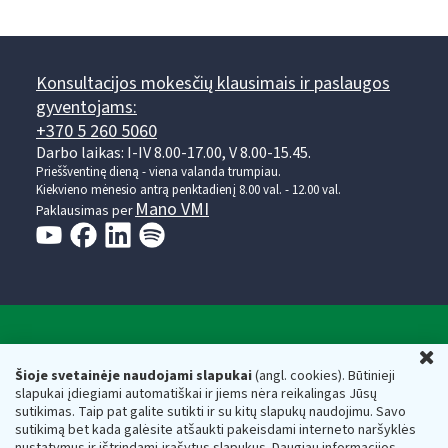
Konsultacijos mokesčių klausimais ir paslaugos
gyventojams:
+370 5 260 5060
Darbo laikas: I-IV 8.00-17.00, V 8.00-15.45.
Prieššventinę dieną - viena valanda trumpiau.
Kiekvieno mėnesio antrą penktadienį 8.00 val. - 12.00 val.
Mano VMI
Paklausimas per
Valstybinė mokesčių inspekcija prie Lietuvos
U
Respublikos finansų ministerijos
Šioje svetainėje naudojami slapukai
(angl. cookies). Būtinieji
slapukai įdiegiami automatiškai ir jiems nėra reikalingas Jūsų
Biudžetinė įstaiga. Juridinio asmens kodas — 188659752,
sutikimas. Taip pat galite sutikti ir su kitų slapukų naudojimu. Savo
adresas: Vasario 16-osios g. 14, 01107 Vilnius, Lietuva, el.paštas:
sutikimą bet kada galėsite atšaukti pakeisdami interneto naršyklės
vmi@vmi.lt
, E. pristatymo dėžutės adresas 188659752
nustatymus ir ištrindami įrašytus slapukus. Daugiau informacijos