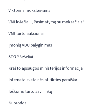
Viktorina moksleiviams
VMI kviečia į „Pasimatymą su mokesčiais“
VMI turto aukcionai
Įmonių VDU palyginimas
STOP šešėliui
Krašto apsaugos ministerijos informacija
Interneto svetainės atitikties paraiška
Ieškome turto savininkų
Nuorodos