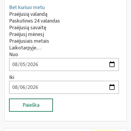
Bet kuriuo metu
Praėjusią valandą
Paskutines 24 valandas
Praėjusią savaitę
Praėjusį mėnesį
Praėjusiais metais
Laikotarpyje…
Nuo
Iki
Paieška