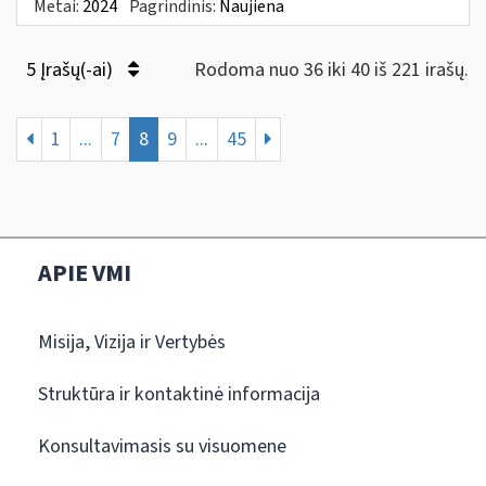
Metai:
2024
Pagrindinis:
Naujiena
5 Įrašų(-ai)
Rodoma nuo 36 iki 40 iš 221 irašų.
1
...
7
8
9
...
45
APIE VMI
Misija, Vizija ir Vertybės
Struktūra ir kontaktinė informacija
Konsultavimasis su visuomene