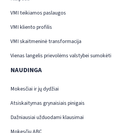
VMI teikiamos paslaugos
VMI kliento profilis
VMI skaitmeninė transformacija
Vienas langelis prievolėms valstybei sumokėti
NAUDINGA
Mokesčiai ir jų dydžiai
Atsiskaitymas grynaisiais pinigais
Dažniausiai užduodami klausimai
Mokesčių ABC