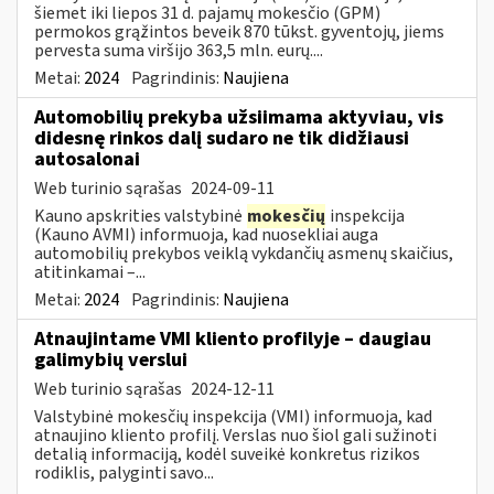
šiemet iki liepos 31 d. pajamų mokesčio (GPM)
permokos grąžintos beveik 870 tūkst. gyventojų, jiems
pervesta suma viršijo 363,5 mln. eurų....
Metai:
2024
Pagrindinis:
Naujiena
Automobilių prekyba užsiimama aktyviau, vis
didesnę rinkos dalį sudaro ne tik didžiausi
autosalonai
Web turinio sąrašas
2024-09-11
Kauno apskrities valstybinė
mokesčių
inspekcija
(Kauno AVMI) informuoja, kad nuosekliai auga
automobilių prekybos veiklą vykdančių asmenų skaičius,
atitinkamai –...
Metai:
2024
Pagrindinis:
Naujiena
Atnaujintame VMI kliento profilyje – daugiau
galimybių verslui
Web turinio sąrašas
2024-12-11
Valstybinė mokesčių inspekcija (VMI) informuoja, kad
atnaujino kliento profilį. Verslas nuo šiol gali sužinoti
detalią informaciją, kodėl suveikė konkretus rizikos
rodiklis, palyginti savo...