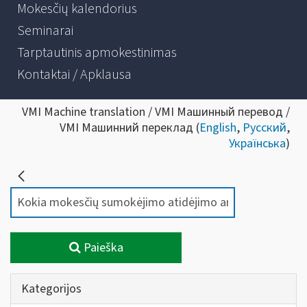
Mokesčių kalendorius
Seminarai
Tarptautinis apmokestinimas
Kontaktai / Apklausa
VMI Machine translation / VMI Машинный перевод /
VMI Машинний переклад (
English
,
Русский
,
Українська
)
Paieška
Kategorijos