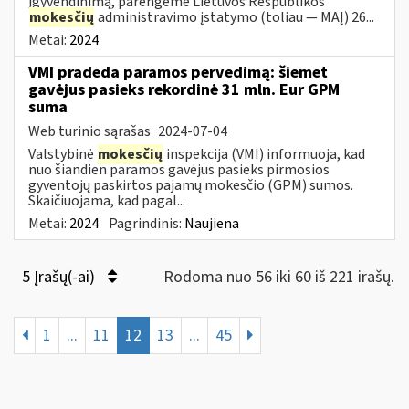
įgyvendinimą, parengėme Lietuvos Respublikos
mokesčių
administravimo įstatymo (toliau — MAĮ) 26...
Metai:
2024
VMI pradeda paramos pervedimą: šiemet
gavėjus pasieks rekordinė 31 mln. Eur GPM
suma
Web turinio sąrašas
2024-07-04
Valstybinė
mokesčių
inspekcija (VMI) informuoja, kad
nuo šiandien paramos gavėjus pasieks pirmosios
gyventojų paskirtos pajamų mokesčio (GPM) sumos.
Skaičiuojama, kad pagal...
Metai:
2024
Pagrindinis:
Naujiena
5 Įrašų(-ai)
Rodoma nuo 56 iki 60 iš 221 irašų.
1
...
11
12
13
...
45