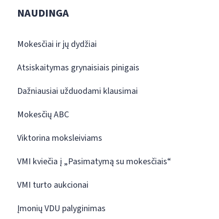
NAUDINGA
Mokesčiai ir jų dydžiai
Atsiskaitymas grynaisiais pinigais
Dažniausiai užduodami klausimai
Mokesčių ABC
Viktorina moksleiviams
VMI kviečia į „Pasimatymą su mokesčiais“
VMI turto aukcionai
Įmonių VDU palyginimas