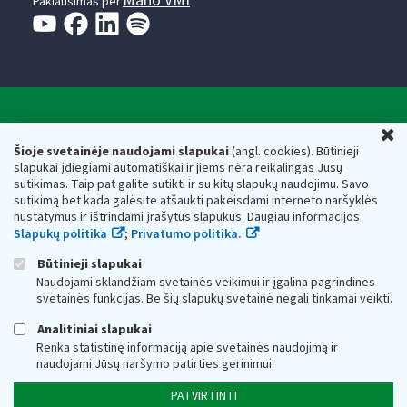
Mano VMI
Paklausimas per
Valstybinė mokesčių inspekcija prie Lietuvos
U
Respublikos finansų ministerijos
Šioje svetainėje naudojami slapukai
(angl. cookies). Būtinieji
slapukai įdiegiami automatiškai ir jiems nėra reikalingas Jūsų
Biudžetinė įstaiga. Juridinio asmens kodas — 188659752,
sutikimas. Taip pat galite sutikti ir su kitų slapukų naudojimu. Savo
adresas: Vasario 16-osios g. 14, 01107 Vilnius, Lietuva, el.paštas:
sutikimą bet kada galėsite atšaukti pakeisdami interneto naršyklės
vmi@vmi.lt
, E. pristatymo dėžutės adresas 188659752
nustatymus ir ištrindami įrašytus slapukus. Daugiau informacijos
Duomenys apie Valstybinę mokesčių inspekciją prie Lietuvos
Slapukų politika
;
Privatumo politika.
Respublikos finansų ministerijos kaupiami ir saugomi Juridinių
asmenų registre
Būtinieji slapukai
Naudojami sklandžiam svetainės veikimui ir įgalina pagrindines
svetainės funkcijas. Be šių slapukų svetainė negali tinkamai veikti.
Analitiniai slapukai
Renka statistinę informaciją apie svetainės naudojimą ir
naudojami Jūsų naršymo patirties gerinimui.
PATVIRTINTI