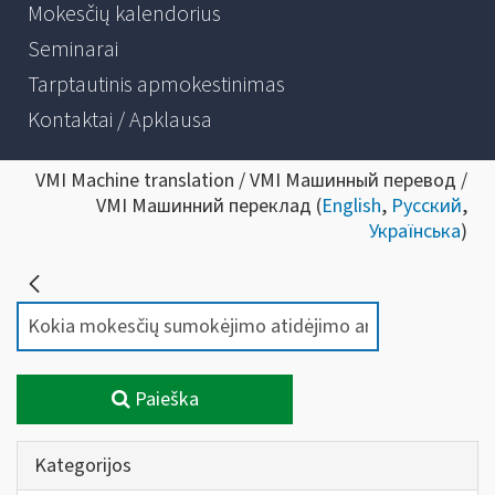
Mokesčių kalendorius
Seminarai
Tarptautinis apmokestinimas
Kontaktai / Apklausa
VMI Machine translation / VMI Машинный перевод /
VMI Машинний переклад (
English
,
Русский
,
Українська
)
Paieška
Kategorijos