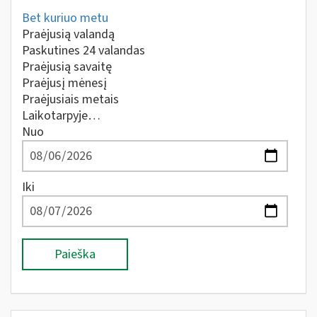
Bet kuriuo metu
Praėjusią valandą
Paskutines 24 valandas
Praėjusią savaitę
Praėjusį mėnesį
Praėjusiais metais
Laikotarpyje…
Nuo
Iki
Paieška