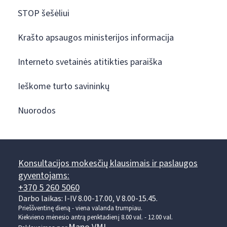
STOP šešėliui
Krašto apsaugos ministerijos informacija
Interneto svetainės atitikties paraiška
Ieškome turto savininkų
Nuorodos
Konsultacijos mokesčių klausimais ir paslaugos
gyventojams:
+370 5 260 5060
Darbo laikas: I-IV 8.00-17.00, V 8.00-15.45.
Prieššventinę dieną - viena valanda trumpiau.
Kiekvieno mėnesio antrą penktadienį 8.00 val. - 12.00 val.