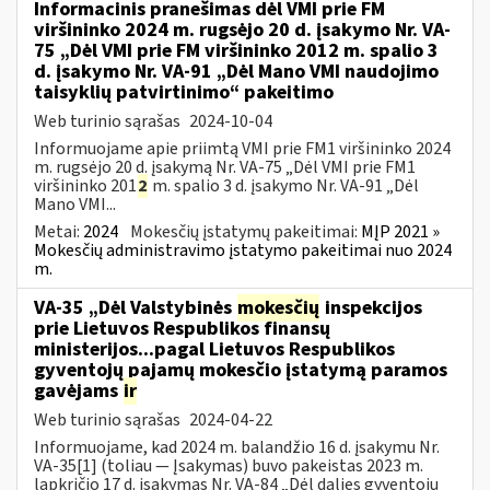
Informacinis pranešimas dėl VMI prie FM
viršininko 2024 m. rugsėjo 20 d. įsakymo Nr. VA-
75 „Dėl VMI prie FM viršininko 2012 m. spalio 3
d. įsakymo Nr. VA-91 „Dėl Mano VMI naudojimo
taisyklių patvirtinimo“ pakeitimo
Web turinio sąrašas
2024-10-04
Informuojame apie priimtą VMI prie FM1 viršininko 2024
m. rugsėjo 20 d. įsakymą Nr. VA-75 „Dėl VMI prie FM1
viršininko 201
2
m. spalio 3 d. įsakymo Nr. VA-91 „Dėl
Mano VMI...
Metai:
2024
Mokesčių įstatymų pakeitimai:
MĮP 2021 »
Mokesčių administravimo įstatymo pakeitimai nuo 2024
m.
VA-35 „Dėl Valstybinės
mokesčių
inspekcijos
prie Lietuvos Respublikos finansų
ministerijos...pagal Lietuvos Respublikos
gyventojų pajamų mokesčio įstatymą paramos
gavėjams
ir
Web turinio sąrašas
2024-04-22
Informuojame, kad 2024 m. balandžio 16 d. įsakymu Nr.
VA-35[1] (toliau — Įsakymas) buvo pakeistas 2023 m.
lapkričio 17 d. įsakymas Nr. VA-84 „Dėl dalies gyventojų