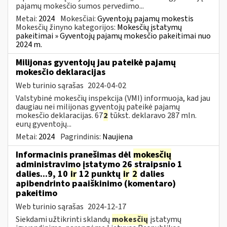
pajamų mokesčio sumos pervedimo...
Metai:
2024
Mokesčiai:
Gyventojų pajamų mokestis
Mokesčių žinyno kategorijos:
Mokesčių įstatymų
pakeitimai » Gyventojų pajamų mokesčio pakeitimai nuo
2024 m.
Milijonas gyventojų jau pateikė pajamų
mokesčio deklaracijas
Web turinio sąrašas
2024-04-02
Valstybinė mokesčių inspekcija (VMI) informuoja, kad jau
daugiau nei milijonas gyventojų pateikė pajamų
mokesčio deklaracijas. 67
2
tūkst. deklaravo 287 mln.
eurų gyventojų...
Metai:
2024
Pagrindinis:
Naujiena
Informacinis pranešimas dėl
mokesčių
administravimo įstatymo 26 straipsnio 1
dalies...9, 10
ir
12 punktų
ir
2
dalies
apibendrinto paaiškinimo (komentaro)
pakeitimo
Web turinio sąrašas
2024-12-17
Siekdami užtikrinti sklandų
mokesčių
įstatymų