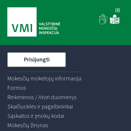
Prisijungti
Mokesčių mokėtojų informacija
Formos
Rinkmenos / Atviri duomenys
Skaičiuoklės ir pagalbininkai
Sąskaitos ir įmokų kodai
Mokesčių žinynas