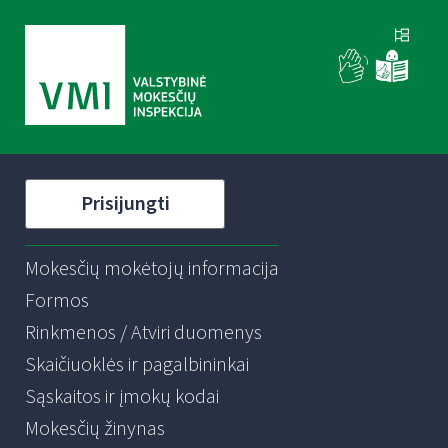
Prisijungti
Mokesčių mokėtojų informacija
Formos
Rinkmenos / Atviri duomenys
Skaičiuoklės ir pagalbininkai
Sąskaitos ir įmokų kodai
Mokesčių žinynas