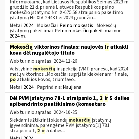
Informuojame, kad Lietuvos Respublikos Seimas 2023 m.
gruodžio 21 d. priėmė Lietuvos Respublikos pelno
mokesčio įstatymo Nr. IX-675 58 straipsnio pakeitimo
įstatymą Nr. XIV-2443 bei 2023 gruodžio...
Metai:
2024
Mokesčiai:
Pelno mokestis
Mokesčių
įstatymų pakeitimai:
Pelno mokesčio pakeitimai nuo
2024 m.
Mokesčių
viktorinos finalas: naujovės
ir
atkakli
kova dėl nugalėtojo titulo
Web turinio sąrašas
2024-11-26
Valstybinė
mokesčių
inspekcija (VMI) praneša, kad 2024
metų viktorinos „Mokesčiai sugrįžta kiekvienam“ finale,
po
atkaklios kovos, triumfavo...
Metai:
2024
Pagrindinis:
Naujiena
Dėl PVM įstatymo 78-1 straipsnio 1,
2
ir
5 dalies
apibendrinto paaiškinimo (komentaro
Web turinio sąrašas
2024-10-25
Siekdami užtikrinti sklandų
mokesčių
įstatymų
įgyvendinimą, parengėme PVM įstatymo[1] 781
straipsnio 1,
2
ir
5 dalies...
Metai:
2024