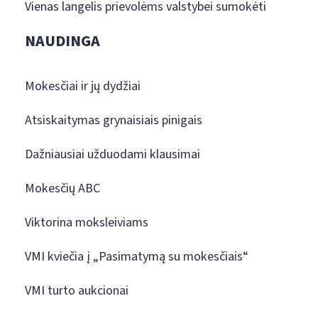
Vienas langelis prievolėms valstybei sumokėti
NAUDINGA
Mokesčiai ir jų dydžiai
Atsiskaitymas grynaisiais pinigais
Dažniausiai užduodami klausimai
Mokesčių ABC
Viktorina moksleiviams
VMI kviečia į „Pasimatymą su mokesčiais“
VMI turto aukcionai