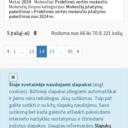
Metai:
2024
Mokesčiai:
Pridėtinės vertės mokestis
Mokesčių žinyno kategorijos:
Mokesčių įstatymų
pakeitimai » Pridėtinės vertės mokesčio įstatymo
pakeitimai nuo 2024 m.
5 Įrašų(-ai)
Rodoma nuo 66 iki 70 iš 221 irašų.
1
...
13
14
15
...
45
Uždaryti
Šioje svetainėje naudojami slapukai
(angl.
cookies). Būtinieji slapukai įdiegiami automatiškai
ir jiems nėra reikalingas Jūsų sutikimas. Taip pat
galite sutikti ir su kitų slapukų naudojimu. Savo
sutikimą bet kada galėsite atšaukti pakeisdami
interneto naršyklės nustatymus ir ištrindami
įrašytus slapukus. Daugiau informacijos
Slapukų