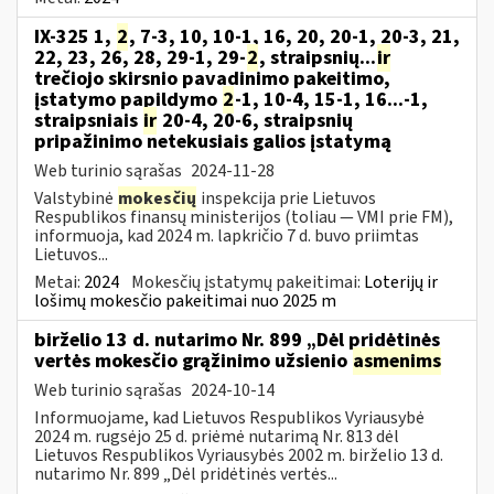
IX-325 1,
2
, 7-3, 10, 10-1, 16, 20, 20-1, 20-3, 21,
22, 23, 26, 28, 29-1, 29-
2
, straipsnių...
ir
trečiojo skirsnio pavadinimo pakeitimo,
įstatymo papildymo
2
-1, 10-4, 15-1, 16...-1,
straipsniais
ir
20-4, 20-6, straipsnių
pripažinimo netekusiais galios įstatymą
Web turinio sąrašas
2024-11-28
Valstybinė
mokesčių
inspekcija prie Lietuvos
Respublikos finansų ministerijos (toliau — VMI prie FM),
informuoja, kad 2024 m. lapkričio 7 d. buvo priimtas
Lietuvos...
Metai:
2024
Mokesčių įstatymų pakeitimai:
Loterijų ir
lošimų mokesčio pakeitimai nuo 2025 m
birželio 13 d. nutarimo Nr. 899 „Dėl pridėtinės
vertės mokesčio grąžinimo užsienio
asmenims
Web turinio sąrašas
2024-10-14
Informuojame, kad Lietuvos Respublikos Vyriausybė
2024 m. rugsėjo 25 d. priėmė nutarimą Nr. 813 dėl
Lietuvos Respublikos Vyriausybės 2002 m. birželio 13 d.
nutarimo Nr. 899 „Dėl pridėtinės vertės...