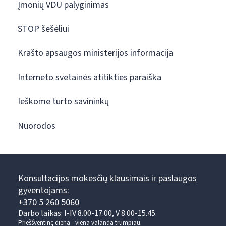
Įmonių VDU palyginimas
STOP šešėliui
Krašto apsaugos ministerijos informacija
Interneto svetainės atitikties paraiška
Ieškome turto savininkų
Nuorodos
Konsultacijos mokesčių klausimais ir paslaugos
gyventojams:
+370 5 260 5060
Darbo laikas: I-IV 8.00-17.00, V 8.00-15.45.
Prieššventinę dieną - viena valanda trumpiau.