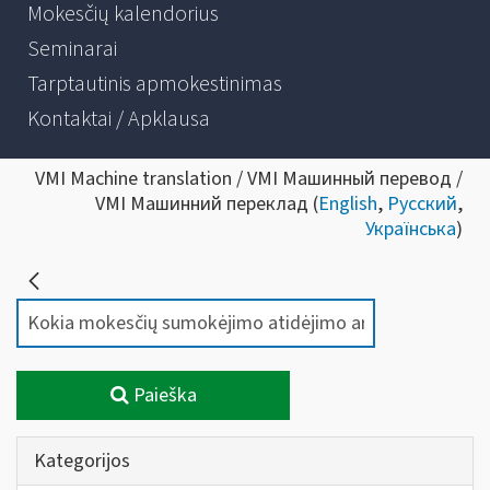
Mokesčių kalendorius
Seminarai
Tarptautinis apmokestinimas
Kontaktai / Apklausa
VMI Machine translation / VMI Машинный перевод /
VMI Машинний переклад (
English
,
Русский
,
Українська
)
Paieška
Kategorijos