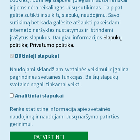
cookies). Būtinieji slapukai įdiegiami automatiškai
ir jiems nėra reikalingas Jūsų sutikimas. Taip pat
galite sutikti ir su kitų slapukų naudojimu. Savo
sutikimą bet kada galėsite atšaukti pakeisdami
interneto naršyklės nustatymus ir ištrindami
įrašytus slapukus. Daugiau informacijos
Slapukų
politika
;
Privatumo politika.
Būtinieji slapukai
Naudojami sklandžiam svetainės veikimui ir įgalina
pagrindines svetainės funkcijas. Be šių slapukų
svetainė negali tinkamai veikti.
Analitiniai slapukai
Renka statistinę informaciją apie svetainės
naudojimą ir naudojami Jūsų naršymo patirties
gerinimui.
PATVIRTINTI