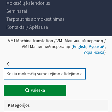
Mokesčių kalendorius
Seminarai
Tarptautinis apmokestinimas
Kontaktai / Apklausa
VMI Machine translation / VMI Машинный перевод /
VMI Машинний переклад (
English
,
Русский
,
Українська
)
Paieška
Kategorijos