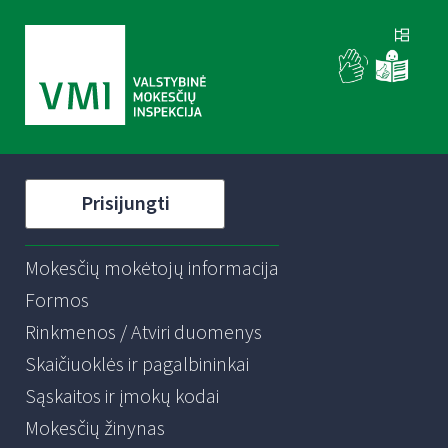
Prisijungti
Mokesčių mokėtojų informacija
Formos
Rinkmenos / Atviri duomenys
Skaičiuoklės ir pagalbininkai
Sąskaitos ir įmokų kodai
Mokesčių žinynas