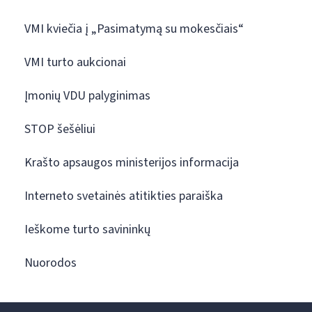
VMI kviečia į „Pasimatymą su mokesčiais“
VMI turto aukcionai
Įmonių VDU palyginimas
STOP šešėliui
Krašto apsaugos ministerijos informacija
Interneto svetainės atitikties paraiška
Ieškome turto savininkų
Nuorodos