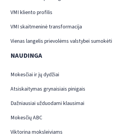
VMI kliento profilis
VMI skaitmeninė transformacija
Vienas langelis prievolėms valstybei sumokėti
NAUDINGA
Mokesčiai ir jų dydžiai
Atsiskaitymas grynaisiais pinigais
Dažniausiai užduodami klausimai
Mokesčių ABC
Viktorina moksleiviams