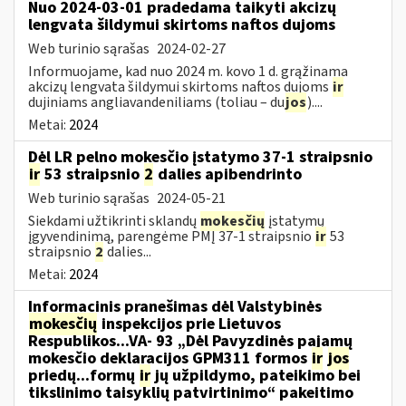
Nuo 2024-03-01 pradedama taikyti akcizų
lengvata šildymui skirtoms naftos dujoms
Web turinio sąrašas
2024-02-27
Informuojame, kad nuo 2024 m. kovo 1 d. grąžinama
akcizų lengvata šildymui skirtoms naftos dujoms
ir
dujiniams angliavandeniliams (toliau – du
jos
)....
Metai:
2024
Dėl LR pelno mokesčio įstatymo 37-1 straipsnio
ir
53 straipsnio
2
dalies apibendrinto
Web turinio sąrašas
2024-05-21
Siekdami užtikrinti sklandų
mokesčių
įstatymų
įgyvendinimą, parengėme PMĮ 37-1 straipsnio
ir
53
straipsnio
2
dalies...
Metai:
2024
Informacinis pranešimas dėl Valstybinės
mokesčių
inspekcijos prie Lietuvos
Respublikos...VA- 93 „Dėl Pavyzdinės pajamų
mokesčio deklaracijos GPM311 formos
ir
jos
priedų...formų
ir
jų užpildymo, pateikimo bei
tikslinimo taisyklių patvirtinimo“ pakeitimo