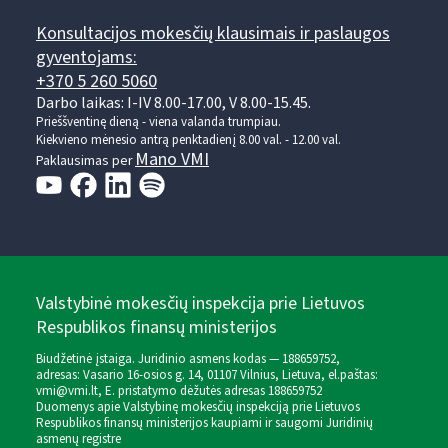
Konsultacijos mokesčių klausimais ir paslaugos
gyventojams:
+370 5 260 5060
Darbo laikas: I-IV 8.00-17.00, V 8.00-15.45.
Prieššventinę dieną - viena valanda trumpiau.
Kiekvieno mėnesio antrą penktadienį 8.00 val. - 12.00 val.
Mano VMI
Paklausimas per
Valstybinė mokesčių inspekcija prie Lietuvos
Respublikos finansų ministerijos
Biudžetinė įstaiga. Juridinio asmens kodas — 188659752,
adresas: Vasario 16-osios g. 14, 01107 Vilnius, Lietuva, el.paštas:
vmi@vmi.lt
, E. pristatymo dėžutės adresas 188659752
Duomenys apie Valstybinę mokesčių inspekciją prie Lietuvos
Respublikos finansų ministerijos kaupiami ir saugomi Juridinių
asmenų registre