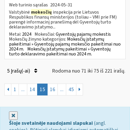
Web turinio sąrašas
2024-05-31
Valstybinė
mokesčių
inspekcija prie Lietuvos
Respublikos finansų ministerijos (toliau – VMI prie FM)
parengė informacinį pranešimą dėl Gyventojų turto
deklaravimo įstatymo...
Metai:
2024
Mokesčiai:
Gyventojų pajamų mokestis
Mokesčių žinyno kategorijos:
Mokesčių įstatymų
pakeitimai » Gyventojų pajamų mokesčio pakeitimai nuo
2024 m.
Mokesčių įstatymų pakeitimai » Gyventojų
turto deklaravimo pakeitimai nuo 2024 m.
5 Įrašų(-ai)
Rodoma nuo 71 iki 75 iš 221 irašų.
1
...
14
15
16
...
45
Uždaryti
Šioje svetainėje naudojami slapukai
(angl.