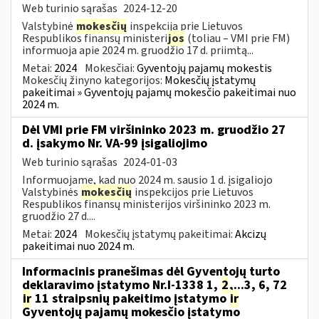
Web turinio sąrašas
2024-12-20
Valstybinė
mokesčių
inspekcija prie Lietuvos
Respublikos finansų ministeri
jos
(toliau – VMI prie FM)
informuoja apie 2024 m. gruodžio 17 d. priimtą...
Metai:
2024
Mokesčiai:
Gyventojų pajamų mokestis
Mokesčių žinyno kategorijos:
Mokesčių įstatymų
pakeitimai » Gyventojų pajamų mokesčio pakeitimai nuo
2024 m.
Dėl VMI prie FM viršininko 2023 m. gruodžio 27
d. įsakymo Nr. VA-99 įsigaliojimo
Web turinio sąrašas
2024-01-03
Informuojame, kad nuo 2024 m. sausio 1 d. įsigaliojo
Valstybinės
mokesčių
inspekcijos prie Lietuvos
Respublikos finansų ministerijos viršininko 2023 m.
gruodžio 27 d....
Metai:
2024
Mokesčių įstatymų pakeitimai:
Akcizų
pakeitimai nuo 2024 m.
Informacinis pranešimas dėl Gyventojų turto
deklaravimo įstatymo Nr.I-1338 1,
2
,...3, 6, 72
ir
11 straipsnių pakeitimo įstatymo
ir
Gyventojų pajamų mokesčio įstatymo