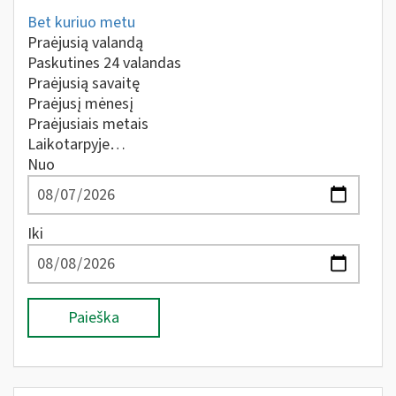
Bet kuriuo metu
Praėjusią valandą
Paskutines 24 valandas
Praėjusią savaitę
Praėjusį mėnesį
Praėjusiais metais
Laikotarpyje…
Nuo
Iki
Paieška