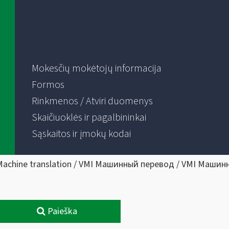
Mokesčių mokėtojų informacija
Formos
Rinkmenos / Atviri duomenys
Skaičiuoklės ir pagalbininkai
Sąskaitos ir įmokų kodai
Machine translation / VMI Машинный перевод / VMI Машин
Paieška