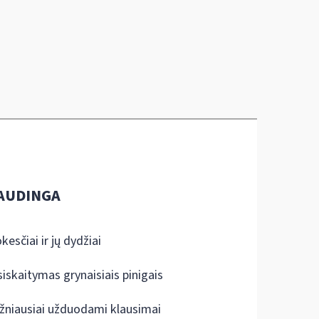
AUDINGA
kesčiai ir jų dydžiai
siskaitymas grynaisiais pinigais
žniausiai užduodami klausimai