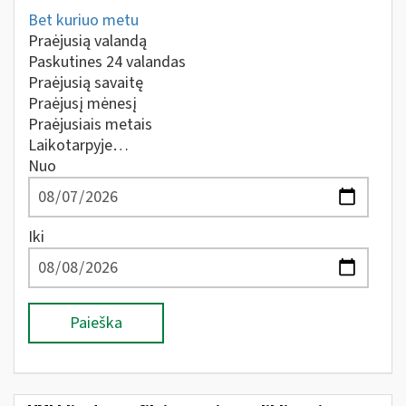
Bet kuriuo metu
Praėjusią valandą
Paskutines 24 valandas
Praėjusią savaitę
Praėjusį mėnesį
Praėjusiais metais
Laikotarpyje…
Nuo
Iki
Paieška