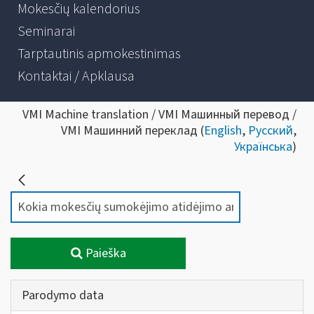
Mokesčių kalendorius
Seminarai
Tarptautinis apmokestinimas
Kontaktai / Apklausa
VMI Machine translation / VMI Машинный перевод /
VMI Машинний переклад (
English
,
Русский
,
Українська
)
Paieška
Parodymo data