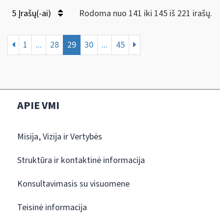
5 Įrašų(-ai)
Rodoma nuo 141 iki 145 iš 221 irašų.
1
...
28
29
30
...
45
APIE VMI
Misija, Vizija ir Vertybės
Struktūra ir kontaktinė informacija
Konsultavimasis su visuomene
Teisinė informacija