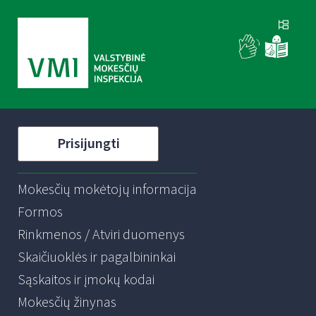
Prisijungti
Mokesčių mokėtojų informacija
Formos
Rinkmenos / Atviri duomenys
Skaičiuoklės ir pagalbininkai
Sąskaitos ir įmokų kodai
Mokesčių žinynas