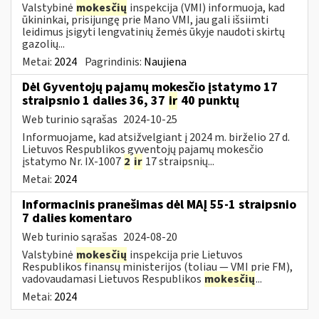
Valstybinė
mokesčių
inspekcija (VMI) informuoja, kad
ūkininkai, prisijungę prie Mano VMI, jau gali išsiimti
leidimus įsigyti lengvatinių žemės ūkyje naudoti skirtų
gazolių...
Metai:
2024
Pagrindinis:
Naujiena
Dėl Gyventojų pajamų mokesčio įstatymo 17
straipsnio 1 dalies 36, 37
ir
40 punktų
Web turinio sąrašas
2024-10-25
Informuojame, kad atsižvelgiant į 2024 m. birželio 27 d.
Lietuvos Respublikos gyventojų pajamų mokesčio
įstatymo Nr. IX-1007
2
ir
17 straipsnių...
Metai:
2024
Informacinis pranešimas dėl MAĮ 55-1 straipsnio
7 dalies komentaro
Web turinio sąrašas
2024-08-20
Valstybinė
mokesčių
inspekcija prie Lietuvos
Respublikos finansų ministerijos (toliau — VMI prie FM),
vadovaudamasi Lietuvos Respublikos
mokesčių
...
Metai:
2024