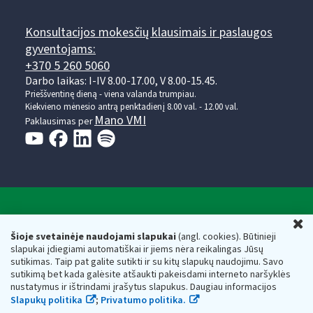
Konsultacijos mokesčių klausimais ir paslaugos
gyventojams:
+370 5 260 5060
Darbo laikas: I-IV 8.00-17.00, V 8.00-15.45.
Prieššventinę dieną - viena valanda trumpiau.
Kiekvieno mėnesio antrą penktadienį 8.00 val. - 12.00 val.
Mano VMI
Paklausimas per
Valstybinė mokesčių inspekcija prie Lietuvos
U
Respublikos finansų ministerijos
Šioje svetainėje naudojami slapukai
(angl. cookies). Būtinieji
slapukai įdiegiami automatiškai ir jiems nėra reikalingas Jūsų
Biudžetinė įstaiga. Juridinio asmens kodas — 188659752,
sutikimas. Taip pat galite sutikti ir su kitų slapukų naudojimu. Savo
adresas: Vasario 16-osios g. 14, 01107 Vilnius, Lietuva, el.paštas:
sutikimą bet kada galėsite atšaukti pakeisdami interneto naršyklės
vmi@vmi.lt
, E. pristatymo dėžutės adresas 188659752
nustatymus ir ištrindami įrašytus slapukus. Daugiau informacijos
Duomenys apie Valstybinę mokesčių inspekciją prie Lietuvos
Slapukų politika
;
Privatumo politika.
Respublikos finansų ministerijos kaupiami ir saugomi Juridinių