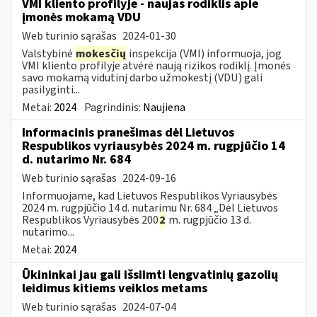
VMI kliento profilyje - naujas rodiklis apie
įmonės mokamą VDU
Web turinio sąrašas
2024-01-30
Valstybinė
mokesčių
inspekcija (VMI) informuoja, jog
VMI kliento profilyje atvėrė naują rizikos rodiklį. Įmonės
savo mokamą vidutinį darbo užmokestį (VDU) gali
pasilyginti...
Metai:
2024
Pagrindinis:
Naujiena
Informacinis pranešimas dėl Lietuvos
Respublikos vyriausybės 2024 m. rugpjūčio 14
d. nutarimo Nr. 684
Web turinio sąrašas
2024-09-16
Informuojame, kad Lietuvos Respublikos Vyriausybės
2024 m. rugpjūčio 14 d. nutarimu Nr. 684 „Dėl Lietuvos
Respublikos Vyriausybės 200
2
m. rugpjūčio 13 d.
nutarimo...
Metai:
2024
Ūkininkai jau gali išsiimti lengvatinių gazolių
leidimus kitiems veiklos metams
Web turinio sąrašas
2024-07-04