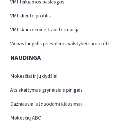
VMI teikiamos paslaugos
VMI kliento profilis
VMI skaitmeninė transformacija
Vienas langelis prievolėms valstybei sumokėti
NAUDINGA
Mokesčiai ir jų dydžiai
Atsiskaitymas grynaisiais pinigais
Dažniausiai užduodami klausimai
Mokesčių ABC