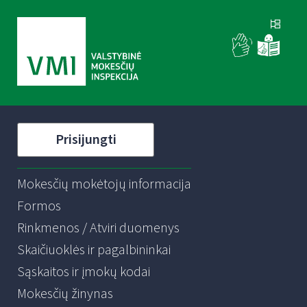
Prisijungti
Mokesčių mokėtojų informacija
Formos
Rinkmenos / Atviri duomenys
Skaičiuoklės ir pagalbininkai
Sąskaitos ir įmokų kodai
Mokesčių žinynas