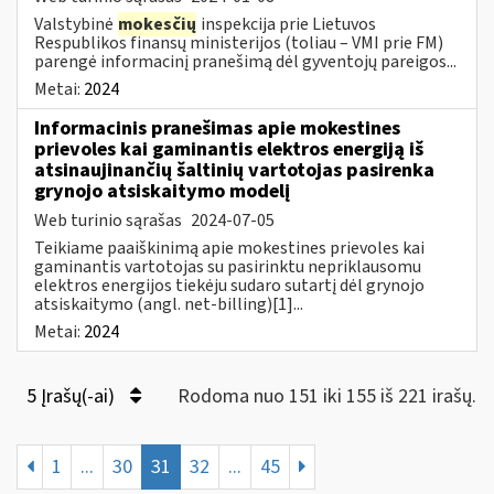
Valstybinė
mokesčių
inspekcija prie Lietuvos
Respublikos finansų ministerijos (toliau – VMI prie FM)
parengė informacinį pranešimą dėl gyventojų pareigos...
Metai:
2024
Informacinis pranešimas apie mokestines
prievoles kai gaminantis elektros energiją iš
atsinaujinančių šaltinių vartotojas pasirenka
grynojo atsiskaitymo modelį
Web turinio sąrašas
2024-07-05
Teikiame paaiškinimą apie mokestines prievoles kai
gaminantis vartotojas su pasirinktu nepriklausomu
elektros energijos tiekėju sudaro sutartį dėl grynojo
atsiskaitymo (angl. net-billing)[1]...
Metai:
2024
5 Įrašų(-ai)
Rodoma nuo 151 iki 155 iš 221 irašų.
1
...
30
31
32
...
45