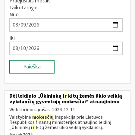
Praėjusiais metais
Laikotarpyje…
Nuo
Iki
Paieška
Dėl leidinio „Ūkininkų
ir
kitų žemės ūkio veiklą
vykdančių gyventojų mokesčiai“ atnaujinimo
Web turinio sąrašas
2024-12-11
Valstybinė
mokesčių
inspekcija prie Lietuvos
Respublikos finansų ministerijos atnaujino leidinį
„Ūkininkų
ir
kitų žemės ūkio veiklą vykdančių...
Metai:
2024