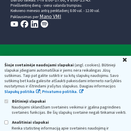
Prieššventinę dieną - viena valanda trumpiau.
Kiekvieno mėnesio antrą penktadienį 8.00 val. - 12.00 val.
Mano VMI
Paklausimas per
Valstybinė mokesčių inspekcija prie Lietuvos
U
Respublikos finansų ministerijos
Šioje svetainėje naudojami slapukai
(angl. cookies). Būtinieji
slapukai įdiegiami automatiškai ir jiems nėra reikalingas Jūsų
Biudžetinė įstaiga. Juridinio asmens kodas — 188659752,
sutikimas. Taip pat galite sutikti ir su kitų slapukų naudojimu. Savo
adresas: Vasario 16-osios g. 14, 01107 Vilnius, Lietuva, el.paštas:
sutikimą bet kada galėsite atšaukti pakeisdami interneto naršyklės
vmi@vmi.lt
, E. pristatymo dėžutės adresas 188659752
nustatymus ir ištrindami įrašytus slapukus. Daugiau informacijos
Duomenys apie Valstybinę mokesčių inspekciją prie Lietuvos
Slapukų politika
;
Privatumo politika.
Respublikos finansų ministerijos kaupiami ir saugomi Juridinių
asmenų registre
Būtinieji slapukai
Naudojami sklandžiam svetainės veikimui ir įgalina pagrindines
svetainės funkcijas. Be šių slapukų svetainė negali tinkamai veikti.
Analitiniai slapukai
Renka statistinę informaciją apie svetainės naudojimą ir