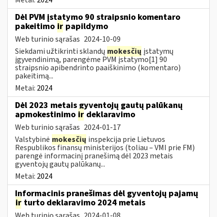
Dėl PVM įstatymo 90 straipsnio komentaro
pakeitimo
ir
papildymo
Web turinio sąrašas
2024-10-09
Siekdami užtikrinti sklandų
mokesčių
įstatymų
įgyvendinimą, parengėme PVM įstatymo[1] 90
straipsnio apibendrinto paaiškinimo (komentaro)
pakeitimą...
Metai:
2024
Dėl 2023 metais gyventojų gautų palūkanų
apmokestinimo
ir
deklaravimo
Web turinio sąrašas
2024-01-17
Valstybinė
mokesčių
inspekcija prie Lietuvos
Respublikos finansų ministerijos (toliau – VMI prie FM)
parengė informacinį pranešimą dėl 2023 metais
gyventojų gautų palūkanų...
Metai:
2024
Informacinis pranešimas dėl gyventojų pajamų
ir
turto deklaravimo 2024 metais
Web turinio sąrašas
2024-01-08