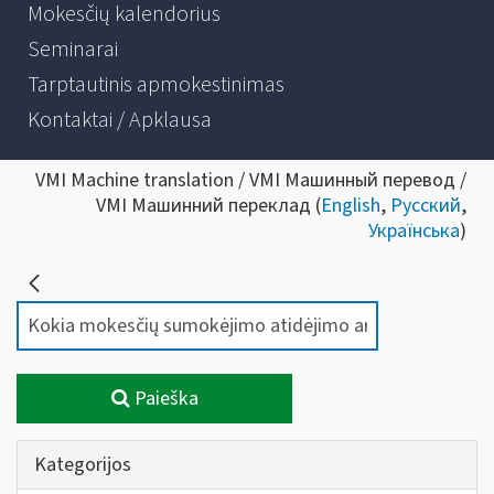
Mokesčių kalendorius
Seminarai
Tarptautinis apmokestinimas
Kontaktai / Apklausa
VMI Machine translation / VMI Машинный перевод /
VMI Машинний переклад (
English
,
Русский
,
Українська
)
Paieška
Kategorijos