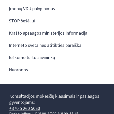
Įmonių VDU palyginimas
STOP šešėliui
Krašto apsaugos ministerijos informacija
Interneto svetainės atitikties paraiška
Ieškome turto savininkų
Nuorodos
Konsultacijos mokesčių klausimais ir paslaugos
gyventojams:
+370 5 260 5060
Darbo laikas: I-IV 8.00-17.00, V 8.00-15.45.