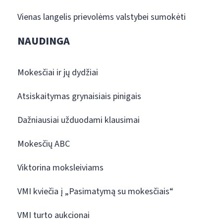
Vienas langelis prievolėms valstybei sumokėti
NAUDINGA
Mokesčiai ir jų dydžiai
Atsiskaitymas grynaisiais pinigais
Dažniausiai užduodami klausimai
Mokesčių ABC
Viktorina moksleiviams
VMI kviečia į „Pasimatymą su mokesčiais“
VMI turto aukcionai