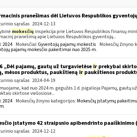
rmacinis pranešimas dėl Lietuvos Respublikos gyvento
urinio sąrašas
2024-12-13
ybinė
mokesčių
inspekcija prie Lietuvos Respublikos finansų mini
macinį pranešimą apie Lietuvos Respublikos gyventojų...
:
2024
Mokesčiai:
Gyventojų pajamų mokestis
Mokesčių žinyno k
tojų pajamų mokesčio pakeitimai nuo 2025 m.
6 „Dėl pajamų, gautų už turgavietėse
ir
prekybai skirto
, mėsos produktus, paukštieną
ir
paukštienos produktu
urinio sąrašas
2024-04-19
muojame, kad nuo 2024 m. gegužės 1 d. įsigalioja Pajamų, gautų u
ktais skirtose viešosiose...
:
2024
Mokesčių žinyno kategorijos:
Mokesčių įstatymų pakeitima
m.
sčio įstatymo 42 straipsnio apibendrinto paaiškinimo
urinio sąrašas
2024-12-12