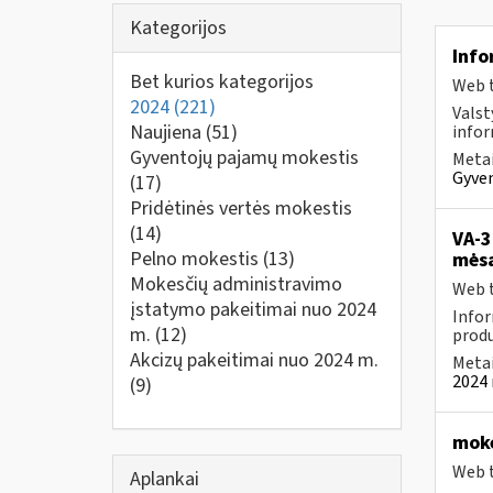
Kategorijos
Info
Bet kurios kategorijos
Web t
2024
(221)
Valst
Naujiena
(51)
infor
Gyventojų pajamų mokestis
Metai
Gyven
(17)
Pridėtinės vertės mokestis
(14)
VA-3
Pelno mokestis
(13)
mėsą
Mokesčių administravimo
Web t
įstatymo pakeitimai nuo 2024
Infor
m.
(12)
produ
Akcizų pakeitimai nuo 2024 m.
Metai
2024 
(9)
moke
Web t
Aplankai