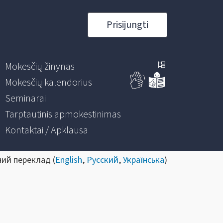
Prisijungti
Mokesčių žinynas
Mokesčių kalendorius
Seminarai
Tarptautinis apmokestinimas
Kontaktai / Apklausa
ний переклад (
English
,
Русский
,
Українська
)