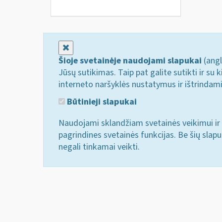
Uždaryti
Šioje svetainėje naudojami slapukai
(angl
Jūsų sutikimas. Taip pat galite sutikti ir s
interneto naršyklės nustatymus ir ištrindam
Būtinieji slapukai
Naudojami sklandžiam svetainės veikimui ir 
pagrindines svetainės funkcijas. Be šių slap
negali tinkamai veikti.