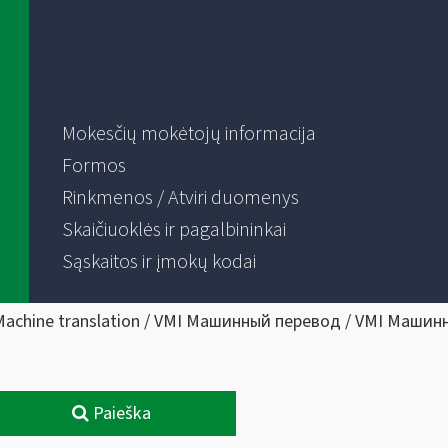
Mokesčių mokėtojų informacija
Formos
Rinkmenos / Atviri duomenys
Skaičiuoklės ir pagalbininkai
Sąskaitos ir įmokų kodai
Machine translation / VMI Машинный перевод / VMI Машин
Paieška