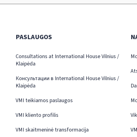
PASLAUGOS
N
Consultations at International House Vilnius /
Mo
Klaipėda
At
Консультации в International House Vilnius /
Klaipėda
Da
VMI teikiamos paslaugos
Mo
VMI kliento profilis
Vi
VMI skaitmeninė transformacija
VM