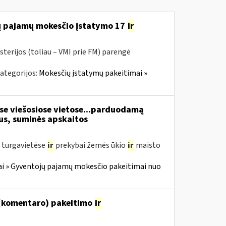
jų pajamų mokesčio įstatymo 17
ir
sterijos (toliau – VMI prie FM) parengė
ategorijos:
Mokesčių įstatymų pakeitimai »
se viešosiose vietose...parduodamą
s, suminės apskaitos
ž turgavietėse
ir
prekybai žemės ūkio
ir
maisto
i » Gyventojų pajamų mokesčio pakeitimai nuo
 (komentaro) pakeitimo
ir