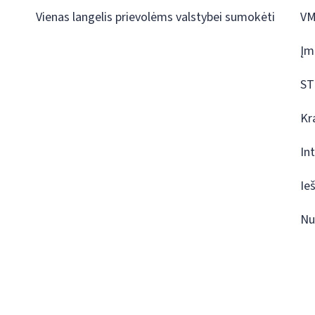
Vienas langelis prievolėms valstybei sumokėti
VM
Įm
ST
Kr
In
Ie
Nu