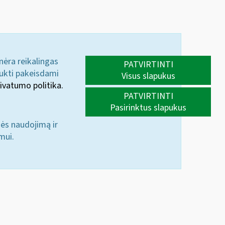
 nėra reikalingas
PATVIRTINTI
aukti pakeisdami
Visus slapukus
ivatumo politika.
PATVIRTINTI
Pasirinktus slapukus
nės naudojimą ir
mui.