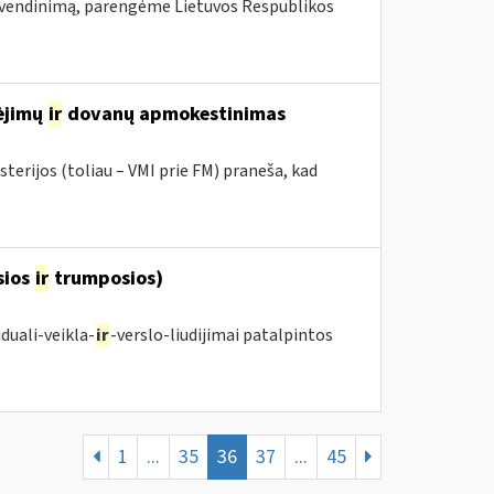
vendinimą, parengėme Lietuvos Respublikos
mėjimų
ir
dovanų apmokestinimas
terijos (toliau – VMI prie FM) praneša, kad
sios
ir
trumposios)
duali-veikla-
ir
-verslo-liudijimai patalpintos
1
...
35
36
37
...
45