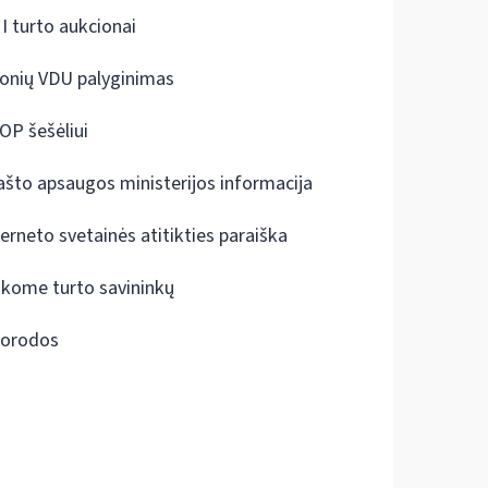
I turto aukcionai
onių VDU palyginimas
OP šešėliui
ašto apsaugos ministerijos informacija
terneto svetainės atitikties paraiška
škome turto savininkų
orodos