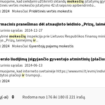
muojame, kad siekdami užtikrinti sklandų
mokesčių
įstatymų įgy
tinės vertės mokesčio įstatymo 42 straipsnio apibendrinto...
:
2024
Mokesčiai:
Pridėtinės vertės mokestis
rmacinis pranešimas dėl atnaujinto leidinio „Prizų, lai
urinio sąrašas
2024-12-27
ybinė
mokesčių
inspekcija prie Lietuvos Respublikos finansų minis
nys „Prizų, laimėjimų
ir
...
:
2024
Mokesčiai:
Gyventojų pajamų mokestis
verslo liudijimą įsigyjančio gyventojo atmintinių (plačio
urinio sąrašas
2024-06-13
muojame, kad interneto svetainėje https://www.vmi.lt/evmi/indivi
dytos plačioji
ir
trumpoji...
:
2024
ų(-ai)
Rodoma nuo 176 iki 180 iš 221 irašų.