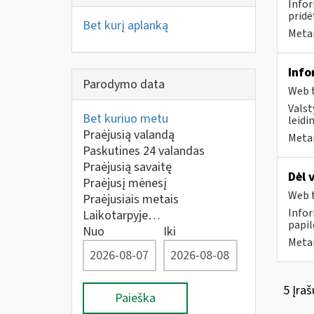
Infor
pridė
Bet kurį aplanką
Metai
Info
Parodymo data
Web t
Valst
Bet kuriuo metu
leidi
Praėjusią valandą
Metai
Paskutines 24 valandas
Praėjusią savaitę
Dėl 
Praėjusį mėnesį
Web t
Praėjusiais metais
Infor
Laikotarpyje…
papil
Nuo
Iki
Metai
5 Įraš
Paieška