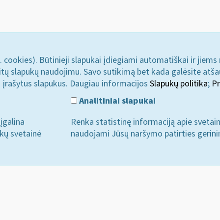
. cookies). Būtinieji slapukai įdiegiami automatiškai ir jiems
u kitų slapukų naudojimu. Savo sutikimą bet kada galėsite atš
i įrašytus slapukus. Daugiau informacijos
Slapukų politika
;
Pr
Analitiniai slapukai
įgalina
Renka statistinę informaciją apie svetai
ukų svetainė
naudojami Jūsų naršymo patirties gerini