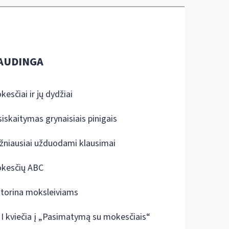
AUDINGA
kesčiai ir jų dydžiai
siskaitymas grynaisiais pinigais
žniausiai užduodami klausimai
kesčių ABC
ktorina moksleiviams
I kviečia į „Pasimatymą su mokesčiais“