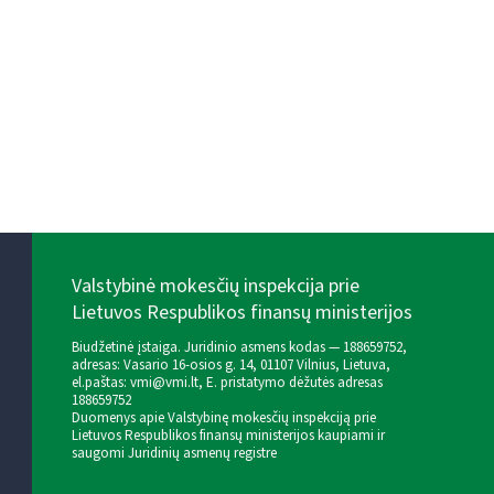
Valstybinė mokesčių inspekcija prie
Lietuvos Respublikos finansų ministerijos
Biudžetinė įstaiga. Juridinio asmens kodas — 188659752,
adresas: Vasario 16-osios g. 14, 01107 Vilnius, Lietuva,
el.paštas:
vmi@vmi.lt
, E. pristatymo dėžutės adresas
188659752
Duomenys apie Valstybinę mokesčių inspekciją prie
Lietuvos Respublikos finansų ministerijos kaupiami ir
saugomi Juridinių asmenų registre