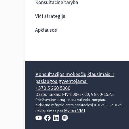
Konsultacinė taryba
VMI strategija
Apklausos
Konsultacijos mokesčių klausimais ir
paslaugos gyventojams:
+370 5 260 5060
Darbo laikas: I-IV 8.00-17.00, V 8.00-15.45.
Prieššventinę dieną - viena valanda trumpiau.
Kiekvieno mėnesio antrą penktadienį 8.00 val. - 12.00 val.
Mano VMI
Paklausimas per