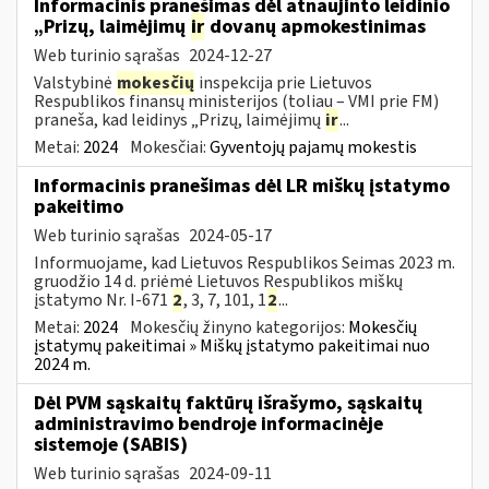
Informacinis pranešimas dėl atnaujinto leidinio
„Prizų, laimėjimų
ir
dovanų apmokestinimas
Web turinio sąrašas
2024-12-27
Valstybinė
mokesčių
inspekcija prie Lietuvos
Respublikos finansų ministerijos (toliau – VMI prie FM)
praneša, kad leidinys „Prizų, laimėjimų
ir
...
Metai:
2024
Mokesčiai:
Gyventojų pajamų mokestis
Informacinis pranešimas dėl LR miškų įstatymo
pakeitimo
Web turinio sąrašas
2024-05-17
Informuojame, kad Lietuvos Respublikos Seimas 2023 m.
gruodžio 14 d. priėmė Lietuvos Respublikos miškų
įstatymo Nr. I-671
2
, 3, 7, 101, 1
2
...
Metai:
2024
Mokesčių žinyno kategorijos:
Mokesčių
įstatymų pakeitimai » Miškų įstatymo pakeitimai nuo
2024 m.
Dėl PVM sąskaitų faktūrų išrašymo, sąskaitų
administravimo bendroje informacinėje
sistemoje (SABIS)
Web turinio sąrašas
2024-09-11