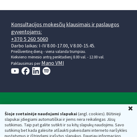
Konsultacijos mokesčių klausimais ir paslaugos
gyventojams:
+370 5 260 5060
Darbo laikas: I-IV 8.00-17.00, V 8.00-15.45.
Prieššventinę dieną - viena valanda trumpiau.
Kiekvieno mėnesio antrą penktadienį 8.00 val. - 12.00 val.
Mano VMI
Paklausimas per
Valstybinė mokesčių inspekcija prie Lietuvos
U
Respublikos finansų ministerijos
Šioje svetainėje naudojami slapukai
(angl. cookies). Būtinieji
slapukai įdiegiami automatiškai ir jiems nėra reikalingas Jūsų
Biudžetinė įstaiga. Juridinio asmens kodas — 188659752,
sutikimas. Taip pat galite sutikti ir su kitų slapukų naudojimu. Savo
adresas: Vasario 16-osios g. 14, 01107 Vilnius, Lietuva, el.paštas:
sutikimą bet kada galėsite atšaukti pakeisdami interneto naršyklės
vmi@vmi.lt
, E. pristatymo dėžutės adresas 188659752
nustatymus ir ištrindami įrašytus slapukus. Daugiau informacijos