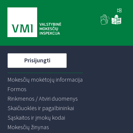
Prisijungti
Mokesčių mokėtojų informacija
Formos
Rinkmenos / Atviri duomenys
Skaičiuoklės ir pagalbininkai
Sąskaitos ir įmokų kodai
Mokesčių žinynas