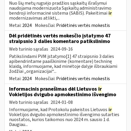
Nuo šių metų rugsėjo pradžios sąskaitų išrašymui
naudojama modernizuota Sąskaitų administravimo
bendroji informacinė sistema (SABIS). Pakeitimai
ir
modernizavimas atlikti,...
Metai:
2024
Mokesčiai:
Pridėtinės vertės mokestis
Dėl pridėtinės vertės mokesčio įstatymo 47
straipsnio 3 dalies komentaro patikslinimo
Web turinio sąrašas
2024-09-16
Patikslindami PVM įstatymo[1] 47 straipsnio 3 dalies
apibendrintame paaiškinime (komentare) techninę
klaidą, informuojame, kad minėtoje dalyje išbraukiami
žodžiai „organizacijai“...
Metai:
2024
Mokesčiai:
Pridėtinės vertės mokestis
Informacinis pranešimas dėl Lietuvos
ir
Vokietijos dvigubo apmokestinimo išvengimo
Web turinio sąrašas
2024-01-08
Informuojame, kad Protokolu pakeistos Lietuvos
ir
Vokietijos dvigubo apmokestinimo išvengimo sutarties
nuostatos, kurios taikomos nuo 2024 m. sausio 1 d.
Daugiau...