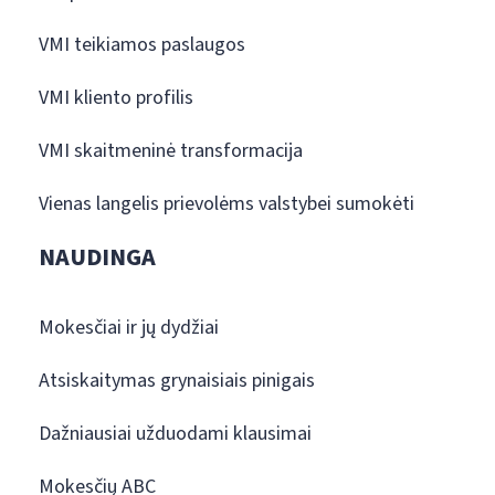
VMI teikiamos paslaugos
VMI kliento profilis
VMI skaitmeninė transformacija
Vienas langelis prievolėms valstybei sumokėti
NAUDINGA
Mokesčiai ir jų dydžiai
Atsiskaitymas grynaisiais pinigais
Dažniausiai užduodami klausimai
Mokesčių ABC