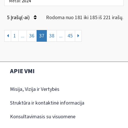
Metai:
2024
5 Įrašų(-ai)
Rodoma nuo 181 iki 185 iš 221 irašų.
1
...
36
37
38
...
45
APIE VMI
Misija, Vizija ir Vertybės
Struktūra ir kontaktinė informacija
Konsultavimasis su visuomene