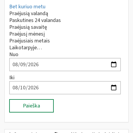
Bet kuriuo metu
Praėjusią valandą
Paskutines 24 valandas
Praėjusią savaitę
Praėjusį mėnesį
Praėjusiais metais
Laikotarpyje…
Nuo
Iki
Paieška