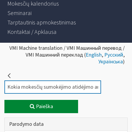
Mokesčių kalendorius
Seminarai
Tarptautinis apmokestinimas
Kontaktai / Apklausa
VMI Machine translation / VMI Машинный перевод /
VMI Машинний переклад (
English
,
Русский
,
Українська
)
Paieška
Parodymo data