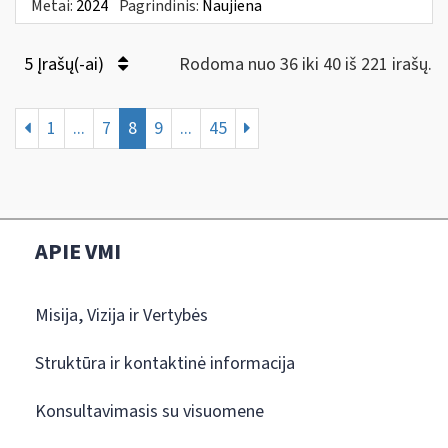
Metai:
2024
Pagrindinis:
Naujiena
5 Įrašų(-ai)
Rodoma nuo 36 iki 40 iš 221 irašų.
1
...
7
8
9
...
45
APIE VMI
Misija, Vizija ir Vertybės
Struktūra ir kontaktinė informacija
Konsultavimasis su visuomene