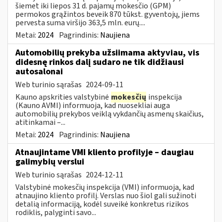
šiemet iki liepos 31 d. pajamų mokesčio (GPM)
permokos grąžintos beveik 870 tūkst. gyventojų, jiems
pervesta suma viršijo 363,5 mln. eurų....
Metai:
2024
Pagrindinis:
Naujiena
Automobilių prekyba užsiimama aktyviau, vis
didesnę rinkos dalį sudaro ne tik didžiausi
autosalonai
Web turinio sąrašas
2024-09-11
Kauno apskrities valstybinė
mokesčių
inspekcija
(Kauno AVMI) informuoja, kad nuosekliai auga
automobilių prekybos veiklą vykdančių asmenų skaičius,
atitinkamai –...
Metai:
2024
Pagrindinis:
Naujiena
Atnaujintame VMI kliento profilyje – daugiau
galimybių verslui
Web turinio sąrašas
2024-12-11
Valstybinė mokesčių inspekcija (VMI) informuoja, kad
atnaujino kliento profilį. Verslas nuo šiol gali sužinoti
detalią informaciją, kodėl suveikė konkretus rizikos
rodiklis, palyginti savo...