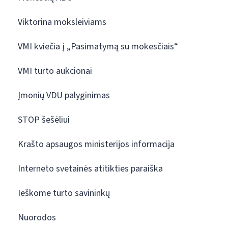
Viktorina moksleiviams
VMI kviečia į „Pasimatymą su mokesčiais“
VMI turto aukcionai
Įmonių VDU palyginimas
STOP šešėliui
Krašto apsaugos ministerijos informacija
Interneto svetainės atitikties paraiška
Ieškome turto savininkų
Nuorodos