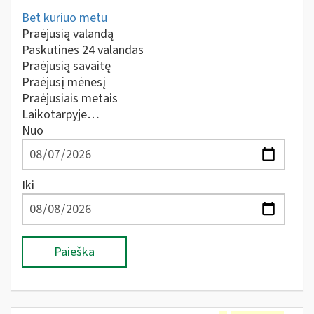
Bet kuriuo metu
Praėjusią valandą
Paskutines 24 valandas
Praėjusią savaitę
Praėjusį mėnesį
Praėjusiais metais
Laikotarpyje…
Nuo
Iki
Paieška