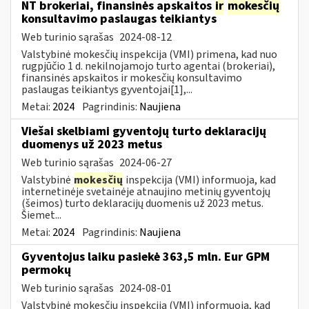
NT brokeriai, finansinės apskaitos
ir
mokesčių
konsultavimo paslaugas teikiantys
Web turinio sąrašas
2024-08-12
Valstybinė mokesčių inspekcija (VMI) primena, kad nuo
rugpjūčio 1 d. nekilnojamojo turto agentai (brokeriai),
finansinės apskaitos ir mokesčių konsultavimo
paslaugas teikiantys gyventojai[1],...
Metai:
2024
Pagrindinis:
Naujiena
Viešai skelbiami gyventojų turto deklaracijų
duomenys už 2023 metus
Web turinio sąrašas
2024-06-27
Valstybinė
mokesčių
inspekcija (VMI) informuoja, kad
internetinėje svetainėje atnaujino metinių gyventojų
(šeimos) turto deklaracijų duomenis už 2023 metus.
Šiemet...
Metai:
2024
Pagrindinis:
Naujiena
Gyventojus laiku pasiekė 363,5 mln. Eur GPM
permokų
Web turinio sąrašas
2024-08-01
Valstybinė mokesčių inspekcija (VMI) informuoja, kad