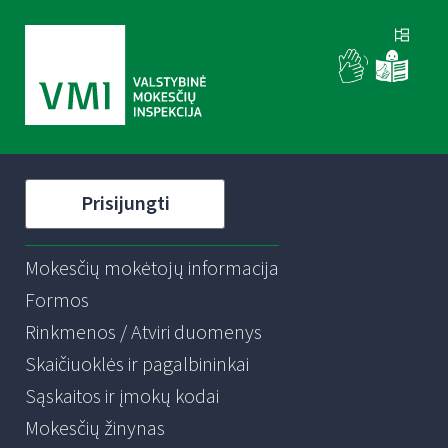
Prisijungti
Mokesčių mokėtojų informacija
Formos
Rinkmenos / Atviri duomenys
Skaičiuoklės ir pagalbininkai
Sąskaitos ir įmokų kodai
Mokesčių žinynas