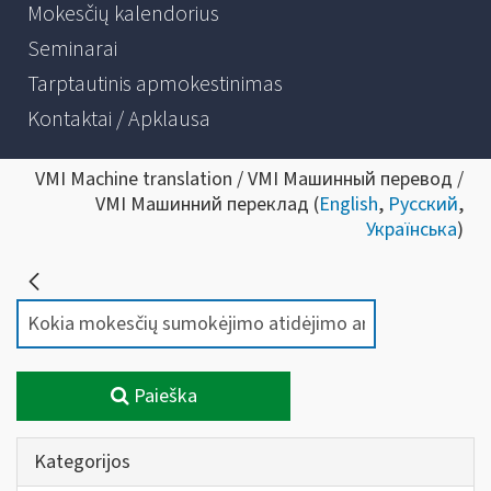
Mokesčių kalendorius
Seminarai
Tarptautinis apmokestinimas
Kontaktai / Apklausa
VMI Machine translation / VMI Машинный перевод /
VMI Машинний переклад (
English
,
Русский
,
Українська
)
Paieška
Kategorijos