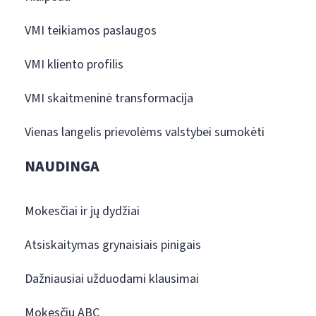
VMI teikiamos paslaugos
VMI kliento profilis
VMI skaitmeninė transformacija
Vienas langelis prievolėms valstybei sumokėti
NAUDINGA
Mokesčiai ir jų dydžiai
Atsiskaitymas grynaisiais pinigais
Dažniausiai užduodami klausimai
Mokesčių ABC