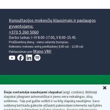
Konsultacijos mokesčių klausimais ir paslaugos
gyventojams:
+370 5 260 5060
Darbo laikas: I-IV 8.00-17.00, V 8.00-15.45.
Prieššventinę dieną - viena valanda trumpiau.
Kiekvieno mėnesio antrą penktadienį 8.00 val. - 12.00 val.
Mano VMI
Paklausimas per
Valstybinė mokesčių inspekcija prie Lietuvos
U
Respublikos finansų ministerijos
Šioje svetainėje naudojami slapukai
(angl. cookies). Būtinieji
slapukai įdiegiami automatiškai ir jiems nėra reikalingas Jūsų
Biudžetinė įstaiga. Juridinio asmens kodas — 188659752,
sutikimas. Taip pat galite sutikti ir su kitų slapukų naudojimu. Savo
adresas: Vasario 16-osios g. 14, 01107 Vilnius, Lietuva, el.paštas:
sutikimą bet kada galėsite atšaukti pakeisdami interneto naršyklės
vmi@vmi.lt
, E. pristatymo dėžutės adresas 188659752
nustatymus ir ištrindami įrašytus slapukus. Daugiau informacijos