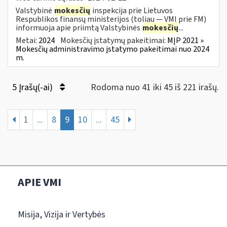
Valstybinė
mokesčių
inspekcija prie Lietuvos
Respublikos finansų ministerijos (toliau ― VMI prie FM)
informuoja apie priimtą Valstybinės
mokesčių
...
Metai:
2024
Mokesčių įstatymų pakeitimai:
MĮP 2021 »
Mokesčių administravimo įstatymo pakeitimai nuo 2024
m.
5 Įrašų(-ai)
Rodoma nuo 41 iki 45 iš 221 irašų.
1
...
8
9
10
...
45
APIE VMI
Misija, Vizija ir Vertybės