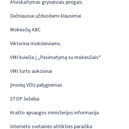
Atsiskaitymas grynaisiais pinigais
Dažniausiai užduodami klausimai
Mokesčių ABC
Viktorina moksleiviams
VMI kviečia į „Pasimatymą su mokesčiais“
VMI turto aukcionai
Įmonių VDU palyginimas
STOP šešėliui
Krašto apsaugos ministerijos informacija
Interneto svetainės atitikties paraiška