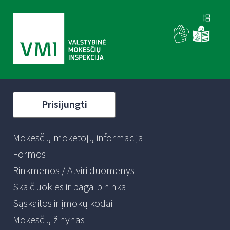
Prisijungti
Mokesčių mokėtojų informacija
Formos
Rinkmenos / Atviri duomenys
Skaičiuoklės ir pagalbininkai
Sąskaitos ir įmokų kodai
Mokesčių žinynas