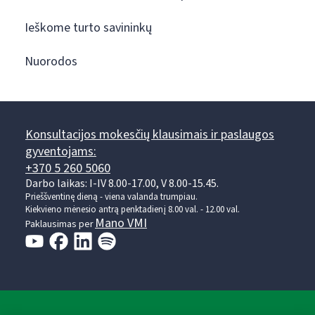
Ieškome turto savininkų
Nuorodos
Konsultacijos mokesčių klausimais ir paslaugos
gyventojams:
+370 5 260 5060
Darbo laikas: I-IV 8.00-17.00, V 8.00-15.45.
Prieššventinę dieną - viena valanda trumpiau.
Kiekvieno mėnesio antrą penktadienį 8.00 val. - 12.00 val.
Mano VMI
Paklausimas per