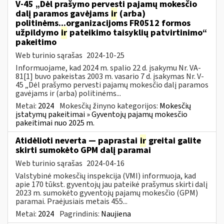
V-45 „Dėl prašymo pervesti pajamų mokesčio
dalį paramos gavėjams
ir
(arba)
politinėms...organizacijoms FR0512 formos
užpildymo
ir
pateikimo taisyklių patvirtinimo“
pakeitimo
Web turinio sąrašas
2024-10-25
Informuojame, kad 2024 m. spalio 22 d. įsakymu Nr. VA-
81[1] buvo pakeistas 2003 m. vasario 7 d. įsakymas Nr. V-
45 „Dėl prašymo pervesti pajamų mokesčio dalį paramos
gavėjams ir (arba) politinėms...
Metai:
2024
Mokesčių žinyno kategorijos:
Mokesčių
įstatymų pakeitimai » Gyventojų pajamų mokesčio
pakeitimai nuo 2025 m.
Atidėlioti neverta — paprastai
ir
greitai galite
skirti sumokėto GPM dalį paramai
Web turinio sąrašas
2024-04-16
Valstybinė mokesčių inspekcija (VMI) informuoja, kad
apie 170 tūkst. gyventojų jau pateikė prašymus skirti dalį
2023 m. sumokėto gyventojų pajamų mokesčio (GPM)
paramai. Praėjusiais metais 455...
Metai:
2024
Pagrindinis:
Naujiena