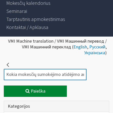
Mokesčių kalendorius
Seminarai
Tarptautinis apmokestinimas
Kontaktai / Apklausa
VMI Machine translation / VMI Машинный перевод /
VMI Машинний переклад (
English
,
Русский
,
Українська
)
Paieška
Kategorijos