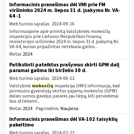
Informacinis pranešimas dėl VMI prie FM
viršininko 2024 m. liepos 31 d. įsakymo Nr. VA-
64 -1
Web turinio sąrašas
2024-09-16
Informuojame apie priimtą Valstybinės mokesčių
inspekcijos prie Lietuvos Respublikos finansų
ministerijos viršininko 2024 m. liepos 31 d. įsakymą Nr.
VA-64, kuriuo pripažintas netekusiu galios...
Metai:
2024
Patikslinti pateiktus prašymus skirti GPM dalį
paramai galima iki birželio 30 d.
Web turinio sąrašas
2024-06-12
Valstybinė
mokesčių
inspekcija (VMI) informuoja, kad
pirmosios gyventojų skirtos pajamų mokesčio (GPM)
dalies sumos gavėjus pasieks jau liepą, kiti pervedimai
bus atliekami...
Metai:
2024
Pagrindinis:
Naujiena
Informacinis pranešimas dėl VA-102 taisyklių
pakeitimo
Web turinio sąrašas
2024-02-22