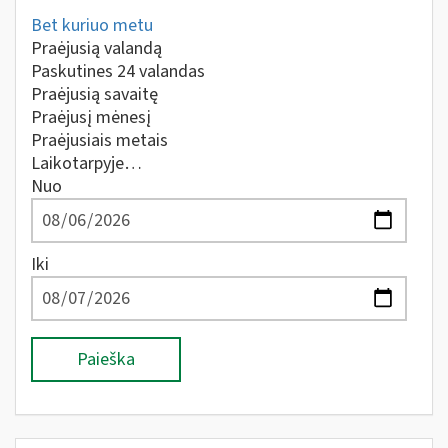
Bet kuriuo metu
Praėjusią valandą
Paskutines 24 valandas
Praėjusią savaitę
Praėjusį mėnesį
Praėjusiais metais
Laikotarpyje…
Nuo
Iki
Paieška