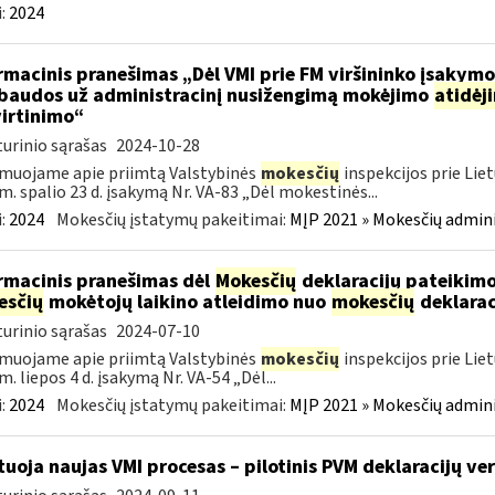
:
2024
rmacinis pranešimas „Dėl VMI prie FM viršininko įsakym
.baudos už administracinį nusižengimą mokėjimo
atidėj
irtinimo“
urinio sąrašas
2024-10-28
muojame apie priimtą Valstybinės
mokesčių
inspekcijos prie Lie
m. spalio 23 d. įsakymą Nr. VA-83 „Dėl mokestinės...
:
2024
Mokesčių įstatymų pakeitimai:
MĮP 2021 » Mokesčių admin
rmacinis pranešimas dėl
Mokesčių
deklaracijų pateikimo
esčių
mokėtojų laikino atleidimo nuo
mokesčių
deklarac
urinio sąrašas
2024-07-10
muojame apie priimtą Valstybinės
mokesčių
inspekcijos prie Lie
m. liepos 4 d. įsakymą Nr. VA-54 „Dėl...
:
2024
Mokesčių įstatymų pakeitimai:
MĮP 2021 » Mokesčių admin
tuoja naujas VMI procesas – pilotinis PVM deklaracijų ver