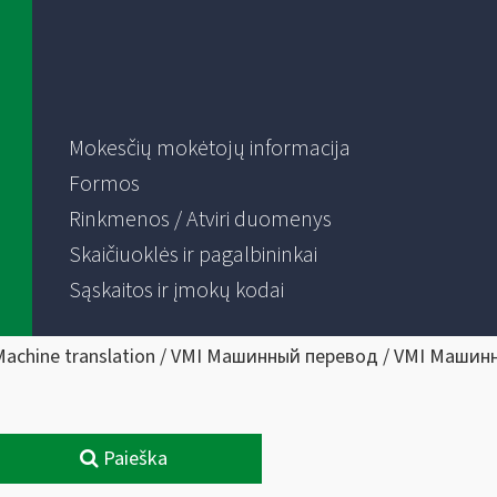
Mokesčių mokėtojų informacija
Formos
Rinkmenos / Atviri duomenys
Skaičiuoklės ir pagalbininkai
Sąskaitos ir įmokų kodai
Machine translation / VMI Машинный перевод / VMI Машин
Paieška