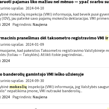
aruoti pajamas liko mažiau nei mėnuo — ypač svarbu sus
urinio sąrašas
2024-04-10
ybinė mokesčių inspekcija (VMI) informuoja, kad beveik pusė gyvent
ą (IDV), jau pateikė savo pajamų mokesčio deklaracijas. VMI primena,
:
2024
Pagrindinis:
Naujiena
rmacinis pranešimas dėl taksometro registravimo VMI
ir
urinio sąrašas
2024-01-09
muojame, kad pakeistos Taksometro registravimo Valstybinėje mo
lės (toliau — Taisyklės). Atlikti tokie pagrindiniai...
:
2024
o banderolių gamintojo VMI ieško užsienyje
urinio sąrašas
2024-09-30
ybinė
mokesčių
inspekcija (VMI) informuoja, jog Valstybės saug
lis“ nepatikima įmone, VMI nutraukė banderolių...
:
2024
Pagrindinis:
Naujiena