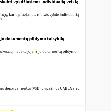
kubti vykdžiusiems individualią veiklą
ojų, kurie praėjusiais metais vykdė individualią
...
jo dokumentų pildymo taisyklių
kesčių inspekcijoje
ir
jo dokumentų pildymo
umo departamentui (VSD) pripažinus UAB „Garsų