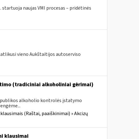
. startuoja naujas VMI procesas – pridėtinės
atlikusi vieno Aukštaitijos autoserviso
imo (tradiciniai alkoholiniai gėrimai)
Respublikos alkoholio kontrolės įstatymo
rengėme...
 klausimais (Raštai, paaiškinimai) » Akcizų
i klausimai