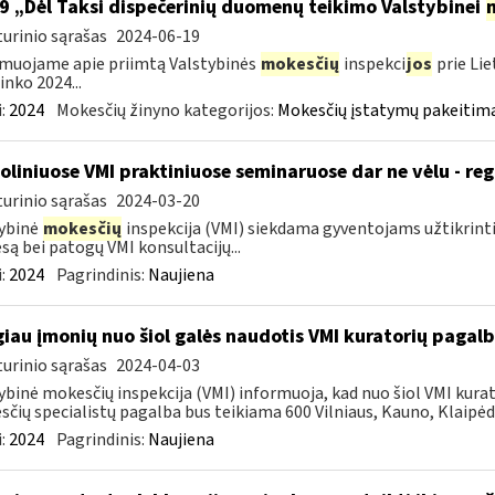
9 „Dėl Taksi dispečerinių duomenų teikimo Valstybinei
urinio sąrašas
2024-06-19
muojame apie priimtą Valstybinės
mokesčių
inspekci
jos
prie Lie
inko 2024...
:
2024
Mokesčių žinyno kategorijos:
Mokesčių įstatymų pakeitima
oliniuose VMI praktiniuose seminaruose dar ne vėlu - reg
urinio sąrašas
2024-03-20
ybinė
mokesčių
inspekcija (VMI) siekdama gyventojams užtikrint
są bei patogų VMI konsultacijų...
:
2024
Pagrindinis:
Naujiena
iau įmonių nuo šiol galės naudotis VMI kuratorių pagal
urinio sąrašas
2024-04-03
ybinė mokesčių inspekcija (VMI) informuoja, kad nuo šiol VMI kurat
čių specialistų pagalba bus teikiama 600 Vilniaus, Kauno, Klaipėdo
:
2024
Pagrindinis:
Naujiena