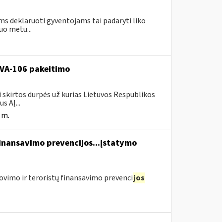
ms deklaruoti gyventojams tai padaryti liko
uo metu...
. VA-106 pakeitimo
i skirtos durpės už kurias Lietuvos Respublikos
s AĮ...
 m.
finansavimo prevencijos...įstatymo
ovimo ir teroristų finansavimo prevenci
jos