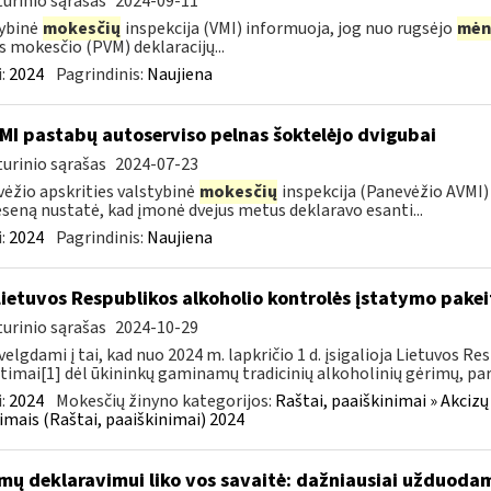
urinio sąrašas
2024-09-11
ybinė
mokesčių
inspekcija (VMI) informuoja, jog nuo rugsėjo
mėn
s mokesčio (PVM) deklaracijų...
:
2024
Pagrindinis:
Naujiena
MI pastabų autoserviso pelnas šoktelėjo dvigubai
urinio sąrašas
2024-07-23
ėžio apskrities valstybinė
mokesčių
inspekcija (Panevėžio AVMI) 
seną nustatė, kad įmonė dvejus metus deklaravo esanti...
:
2024
Pagrindinis:
Naujiena
Lietuvos Respublikos alkoholio kontrolės įstatymo pakeit
urinio sąrašas
2024-10-29
velgdami į tai, kad nuo 2024 m. lapkričio 1 d. įsigalioja Lietuvos 
timai[1] dėl ūkininkų gaminamų tradicinių alkoholinių gėrimų, pa
:
2024
Mokesčių žinyno kategorijos:
Raštai, paaiškinimai » Akcizų
imais (Raštai, paaiškinimai) 2024
mų deklaravimui liko vos savaitė: dažniausiai užduodam