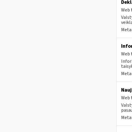
Dekl
Web t
Valst
veikl
Metai
Info
Web t
Infor
taisyk
Metai
Nauj
Web t
Valst
pasau
Metai