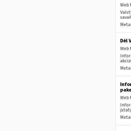
Web t
Valst
savai
Metai
Dėl 
Web t
Infor
akciz
Metai
Info
pak
Web t
Infor
įstaty
Metai