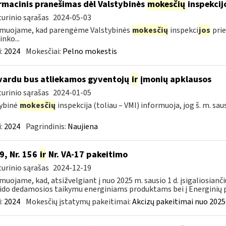
rmacinis pranešimas dėl Valstybinės
mokesčių
inspekcij
urinio sąrašas
2024-05-03
rmuojame, kad parengėme Valstybinės
mokesčių
inspekci
jos
prie
inko...
:
2024
Mokesčiai:
Pelno mokestis
vardu bus atliekamos gyventojų
ir
įmonių apklausos
urinio sąrašas
2024-01-05
ybinė
mokesčių
inspekcija (toliau – VMI) informuoja, jog š. m. sau
:
2024
Pagrindinis:
Naujiena
9, Nr. 156
ir
Nr. VA-17 pakeitimo
urinio sąrašas
2024-12-19
muojame, kad, atsižvelgiant į nuo 2025 m. sausio 1 d. įsigaliosianči
ido dedamosios taikymu energiniams produktams bei į Energinių p
:
2024
Mokesčių įstatymų pakeitimai:
Akcizų pakeitimai nuo 2025