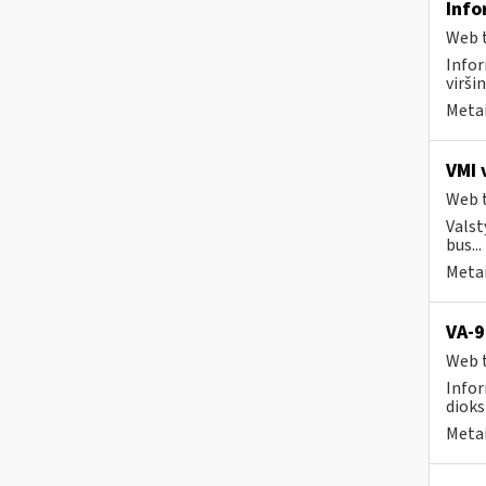
Info
Web t
Info
viršin
Metai
VMI 
Web t
Valst
bus...
Metai
VA-9
Web t
Infor
dioks
Metai