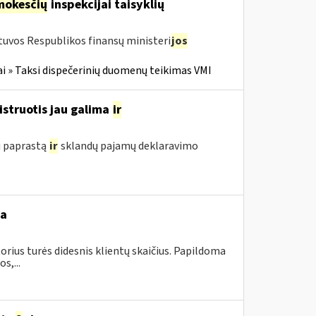
mokesčių
inspekcijai taisyklių
tuvos Respublikos finansų ministeri
jos
i » Taksi dispečerinių duomenų teikimas VMI
istruotis jau galima
ir
i paprastą
ir
sklandų pajamų deklaravimo
ba
orius turės didesnis klientų skaičius. Papildoma
s,...