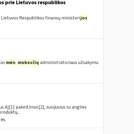
os prie Lietuvos respublikos
 Lietuvos Respublikos finansų ministeri
jos
sio
mėn
.
mokesčių
administratoriaus užsakymu
us AĮ[1] pakeitimus[2], susijusius su anglies
roduktų...
 m.