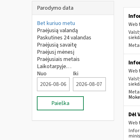
Parodymo data
Info
Bet kuriuo metu
Web t
Praėjusią valandą
Valst
Paskutines 24 valandas
siekd
Praėjusią savaitę
Metai
Praėjusį mėnesį
Praėjusiais metais
Info
Laikotarpyje…
Web t
Nuo
Iki
Valst
siekd
Metai
Mokes
Paieška
Dėl 
Web t
Infor
minis