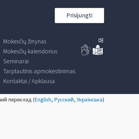
Prisijungti
Mokesčių žinynas
Mokesčių kalendorius
Seminarai
Tarptautinis apmokestinimas
Kontaktai / Apklausa
ний переклад (
English
,
Русский
,
Українська
)