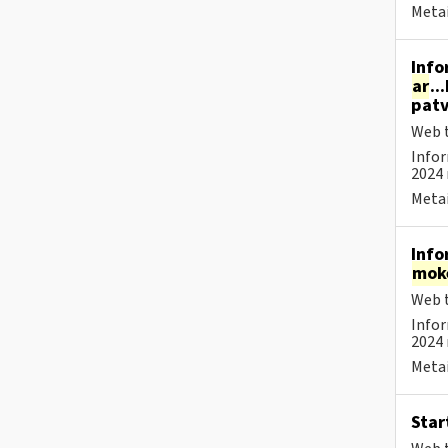
Metai
Info
ar
..
patv
Web t
Infor
2024 
Metai
Info
mok
Web t
Infor
2024 
Metai
Star