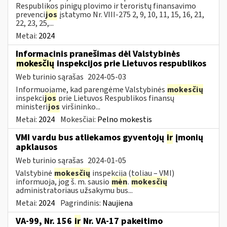
Respublikos pinigų plovimo ir teroristų finansavimo
prevenci
jos
įstatymo Nr. VIII-275 2, 9, 10, 11, 15, 16, 21,
22, 23, 25,...
Metai:
2024
Informacinis pranešimas dėl Valstybinės
mokesčių
inspekcijos prie Lietuvos respublikos
Web turinio sąrašas
2024-05-03
Informuojame, kad parengėme Valstybinės
mokesčių
inspekci
jos
prie Lietuvos Respublikos finansų
ministeri
jos
viršininko...
Metai:
2024
Mokesčiai:
Pelno mokestis
VMI vardu bus atliekamos gyventojų
ir
įmonių
apklausos
Web turinio sąrašas
2024-01-05
Valstybinė
mokesčių
inspekcija (toliau – VMI)
informuoja, jog š. m. sausio
mėn
.
mokesčių
administratoriaus užsakymu bus...
Metai:
2024
Pagrindinis:
Naujiena
VA-99, Nr. 156
ir
Nr. VA-17 pakeitimo