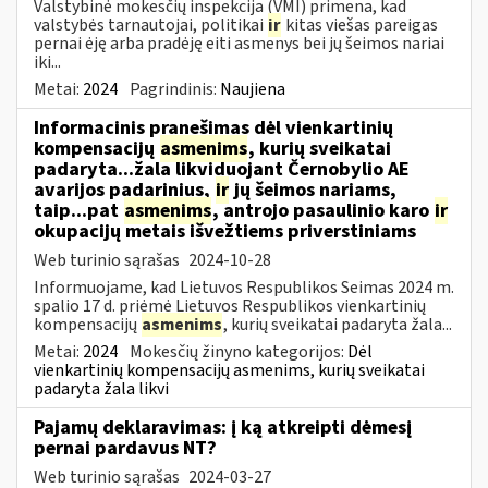
Valstybinė mokesčių inspekcija (VMI) primena, kad
valstybės tarnautojai, politikai
ir
kitas viešas pareigas
pernai ėję arba pradėję eiti asmenys bei jų šeimos nariai
iki...
Metai:
2024
Pagrindinis:
Naujiena
Informacinis pranešimas dėl vienkartinių
kompensacijų
asmenims
, kurių sveikatai
padaryta...žala likviduojant Černobylio AE
avarijos padarinius,
ir
jų šeimos nariams,
taip...pat
asmenims
, antrojo pasaulinio karo
ir
okupacijų metais išvežtiems priverstiniams
Web turinio sąrašas
2024-10-28
Informuojame, kad Lietuvos Respublikos Seimas 2024 m.
spalio 17 d. priėmė Lietuvos Respublikos vienkartinių
kompensacijų
asmenims
, kurių sveikatai padaryta žala...
Metai:
2024
Mokesčių žinyno kategorijos:
Dėl
vienkartinių kompensacijų asmenims, kurių sveikatai
padaryta žala likvi
Pajamų deklaravimas: į ką atkreipti dėmesį
pernai pardavus NT?
Web turinio sąrašas
2024-03-27