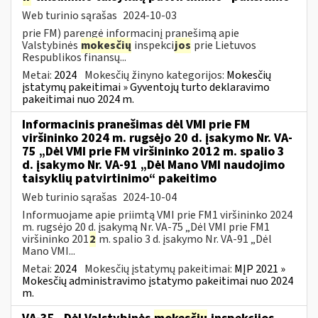
Web turinio sąrašas
2024-10-03
prie FM) parengė informacinį pranešimą apie
Valstybinės
mokesčių
inspekci
jos
prie Lietuvos
Respublikos finansų...
Metai:
2024
Mokesčių žinyno kategorijos:
Mokesčių
įstatymų pakeitimai » Gyventojų turto deklaravimo
pakeitimai nuo 2024 m.
Informacinis pranešimas dėl VMI prie FM
viršininko 2024 m. rugsėjo 20 d. įsakymo Nr. VA-
75 „Dėl VMI prie FM viršininko 2012 m. spalio 3
d. įsakymo Nr. VA-91 „Dėl Mano VMI naudojimo
taisyklių patvirtinimo“ pakeitimo
Web turinio sąrašas
2024-10-04
Informuojame apie priimtą VMI prie FM1 viršininko 2024
m. rugsėjo 20 d. įsakymą Nr. VA-75 „Dėl VMI prie FM1
viršininko 201
2
m. spalio 3 d. įsakymo Nr. VA-91 „Dėl
Mano VMI...
Metai:
2024
Mokesčių įstatymų pakeitimai:
MĮP 2021 »
Mokesčių administravimo įstatymo pakeitimai nuo 2024
m.