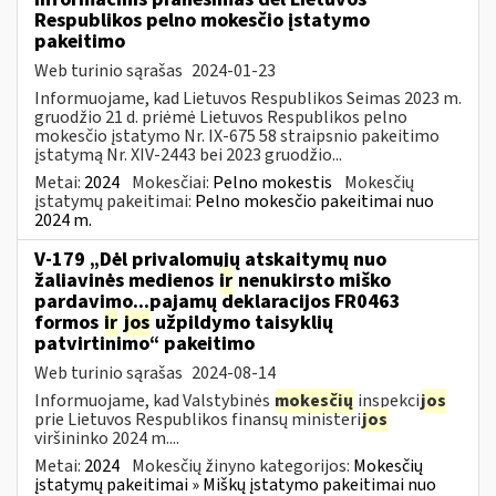
Respublikos pelno mokesčio įstatymo
pakeitimo
Web turinio sąrašas
2024-01-23
Informuojame, kad Lietuvos Respublikos Seimas 2023 m.
gruodžio 21 d. priėmė Lietuvos Respublikos pelno
mokesčio įstatymo Nr. IX-675 58 straipsnio pakeitimo
įstatymą Nr. XIV-2443 bei 2023 gruodžio...
Metai:
2024
Mokesčiai:
Pelno mokestis
Mokesčių
įstatymų pakeitimai:
Pelno mokesčio pakeitimai nuo
2024 m.
V-179 „Dėl privalomųjų atskaitymų nuo
žaliavinės medienos
ir
nenukirsto miško
pardavimo...pajamų deklaracijos FR0463
formos
ir
jos
užpildymo taisyklių
patvirtinimo“ pakeitimo
Web turinio sąrašas
2024-08-14
Informuojame, kad Valstybinės
mokesčių
inspekci
jos
prie Lietuvos Respublikos finansų ministeri
jos
viršininko 2024 m....
Metai:
2024
Mokesčių žinyno kategorijos:
Mokesčių
įstatymų pakeitimai » Miškų įstatymo pakeitimai nuo