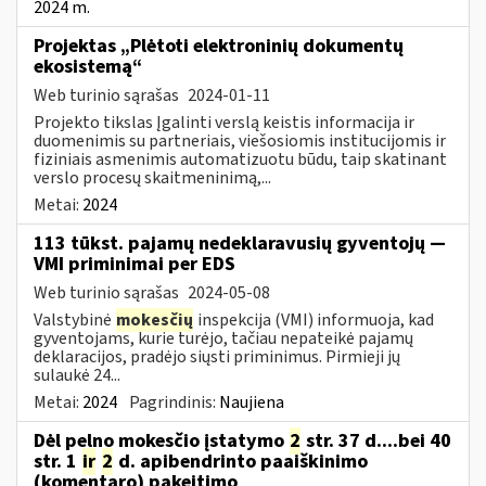
2024 m.
Projektas „Plėtoti elektroninių dokumentų
ekosistemą“
Web turinio sąrašas
2024-01-11
Projekto tikslas Įgalinti verslą keistis informacija ir
duomenimis su partneriais, viešosiomis institucijomis ir
fiziniais asmenimis automatizuotu būdu, taip skatinant
verslo procesų skaitmeninimą,...
Metai:
2024
113 tūkst. pajamų nedeklaravusių gyventojų —
VMI priminimai per EDS
Web turinio sąrašas
2024-05-08
Valstybinė
mokesčių
inspekcija (VMI) informuoja, kad
gyventojams, kurie turėjo, tačiau nepateikė pajamų
deklaracijos, pradėjo siųsti priminimus. Pirmieji jų
sulaukė 24...
Metai:
2024
Pagrindinis:
Naujiena
Dėl pelno mokesčio įstatymo
2
str. 37 d....bei 40
str. 1
ir
2
d. apibendrinto paaiškinimo
(komentaro) pakeitimo