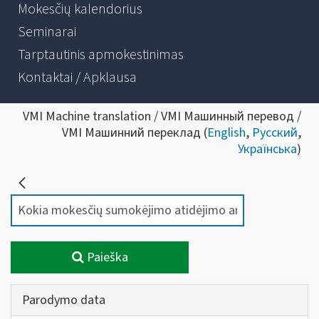
Mokesčių kalendorius
Seminarai
Tarptautinis apmokestinimas
Kontaktai / Apklausa
VMI Machine translation / VMI Машинный перевод /
VMI Машинний переклад (
English
,
Русский
,
Українська
)
Paieška
Parodymo data