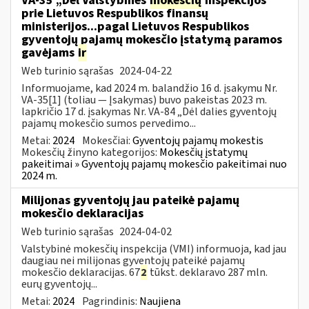
VA-35 „Dėl Valstybinės
mokesčių
inspekcijos
prie Lietuvos Respublikos finansų
ministerijos...pagal Lietuvos Respublikos
gyventojų pajamų mokesčio įstatymą paramos
gavėjams
ir
Web turinio sąrašas
2024-04-22
Informuojame, kad 2024 m. balandžio 16 d. įsakymu Nr.
VA-35[1] (toliau — Įsakymas) buvo pakeistas 2023 m.
lapkričio 17 d. įsakymas Nr. VA-84 „Dėl dalies gyventojų
pajamų mokesčio sumos pervedimo...
Metai:
2024
Mokesčiai:
Gyventojų pajamų mokestis
Mokesčių žinyno kategorijos:
Mokesčių įstatymų
pakeitimai » Gyventojų pajamų mokesčio pakeitimai nuo
2024 m.
Milijonas gyventojų jau pateikė pajamų
mokesčio deklaracijas
Web turinio sąrašas
2024-04-02
Valstybinė mokesčių inspekcija (VMI) informuoja, kad jau
daugiau nei milijonas gyventojų pateikė pajamų
mokesčio deklaracijas. 67
2
tūkst. deklaravo 287 mln.
eurų gyventojų...
Metai:
2024
Pagrindinis:
Naujiena