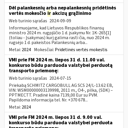
Dėl palankesnių arba nepalankesnių pridėtinės
vertės mokesčio
ir
akcizų grąžinimo
Web turinio sąrašas
2024-09-09
Informuojame, kad Lietuvos Respublikos finansų
ministro 2024 m. rugpjūčio 1 d. įsakymu Nr. 1K-265[1]
(toliau - Įsakymas) kurį galima rasti čia, nuo 2024 m.
rugsėjo 1 d. pakeistos Palankesnių arba...
Metai:
2024
Mokesčiai:
Pridėtinės vertės mokestis
VMI prie FM 2024 m. liepos 31 d. 11.00 val.
konkurso būdu parduoda valstybei perduotą
transporto priemonę:
Web turinio sąrašas
2024-07-15
Priekabą SCHMITZ CARGOBULL AG SCS 24/L-13.62 EB,
VIN: WSM00000003139998, 2011 m., O4-, pilka, (SDK) –
PPTMECTT. Pradinė kaina 7139,00 Eur su PVM.
Papildoma informacija tel. Nr. +370 678...
Metai:
2024
VMI prie FM 2024 m. liepos 31 d. 9.00 val.
konkurso būdu parduoda valstybei perduota