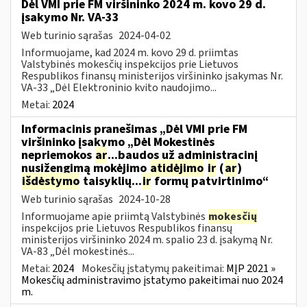
Dėl VMI prie FM viršininko 2024 m. kovo 29 d.
įsakymo Nr. VA-33
Web turinio sąrašas
2024-04-02
Informuojame, kad 2024 m. kovo 29 d. priimtas
Valstybinės mokesčių inspekcijos prie Lietuvos
Respublikos finansų ministerijos viršininko įsakymas Nr.
VA-33 „Dėl Elektroninio kvito naudojimo...
Metai:
2024
Informacinis pranešimas „Dėl VMI prie FM
viršininko įsakymo „Dėl Mokestinės
nepriemokos
ar
...baudos už administracinį
nusižengimą mokėjimo
atidėjimo
ir
(
ar
)
išdėstymo
taisyklių...
ir
formų patvirtinimo“
Web turinio sąrašas
2024-10-28
Informuojame apie priimtą Valstybinės
mokesčių
inspekcijos prie Lietuvos Respublikos finansų
ministerijos viršininko 2024 m. spalio 23 d. įsakymą Nr.
VA-83 „Dėl mokestinės...
Metai:
2024
Mokesčių įstatymų pakeitimai:
MĮP 2021 »
Mokesčių administravimo įstatymo pakeitimai nuo 2024
m.