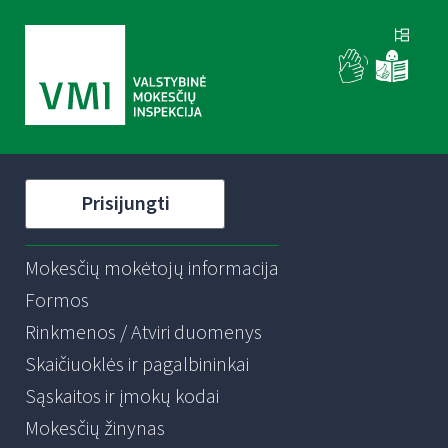
Prisijungti
Mokesčių mokėtojų informacija
Formos
Rinkmenos / Atviri duomenys
Skaičiuoklės ir pagalbininkai
Sąskaitos ir įmokų kodai
Mokesčių žinynas