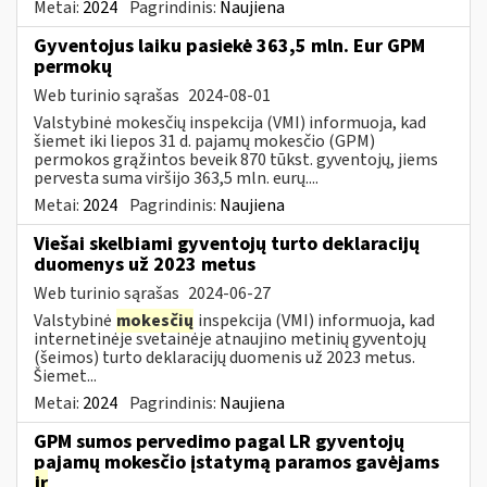
Metai:
2024
Pagrindinis:
Naujiena
Gyventojus laiku pasiekė 363,5 mln. Eur GPM
permokų
Web turinio sąrašas
2024-08-01
Valstybinė mokesčių inspekcija (VMI) informuoja, kad
šiemet iki liepos 31 d. pajamų mokesčio (GPM)
permokos grąžintos beveik 870 tūkst. gyventojų, jiems
pervesta suma viršijo 363,5 mln. eurų....
Metai:
2024
Pagrindinis:
Naujiena
Viešai skelbiami gyventojų turto deklaracijų
duomenys už 2023 metus
Web turinio sąrašas
2024-06-27
Valstybinė
mokesčių
inspekcija (VMI) informuoja, kad
internetinėje svetainėje atnaujino metinių gyventojų
(šeimos) turto deklaracijų duomenis už 2023 metus.
Šiemet...
Metai:
2024
Pagrindinis:
Naujiena
GPM sumos pervedimo pagal LR gyventojų
pajamų mokesčio įstatymą paramos gavėjams
ir