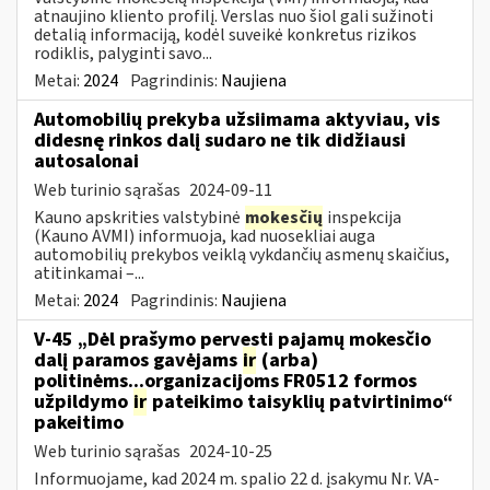
atnaujino kliento profilį. Verslas nuo šiol gali sužinoti
detalią informaciją, kodėl suveikė konkretus rizikos
rodiklis, palyginti savo...
Metai:
2024
Pagrindinis:
Naujiena
Automobilių prekyba užsiimama aktyviau, vis
didesnę rinkos dalį sudaro ne tik didžiausi
autosalonai
Web turinio sąrašas
2024-09-11
Kauno apskrities valstybinė
mokesčių
inspekcija
(Kauno AVMI) informuoja, kad nuosekliai auga
automobilių prekybos veiklą vykdančių asmenų skaičius,
atitinkamai –...
Metai:
2024
Pagrindinis:
Naujiena
V-45 „Dėl prašymo pervesti pajamų mokesčio
dalį paramos gavėjams
ir
(arba)
politinėms...organizacijoms FR0512 formos
užpildymo
ir
pateikimo taisyklių patvirtinimo“
pakeitimo
Web turinio sąrašas
2024-10-25
Informuojame, kad 2024 m. spalio 22 d. įsakymu Nr. VA-