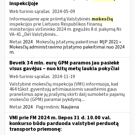
inspekcijoje
Web turinio sąrašas
2024-05-09
Informuojame apie priimtą Valstybinės
mokesčių
inspekcijos prie Lietuvos Respublikos finansų
ministerijos viršininko 2024 m. gegužės 8 d. įsakymą Nr.
VA-41 „Dėl Valstybinės...
Metai:
2024
Mokesčių įstatymų pakeitimai:
MĮP 2021 »
Mokesčių administravimo įstatymo pakeitimai nuo 2024
m.
Beveik 34 mln. eurų GPM paramos jau pasiekė
visus gavėjus – nuo kitų metų laukia pokyčiai
Web turinio sąrašas
2024-11-19
Valstybinė mokesčių inspekcija (VMI) informuoja, kad
464 tūkst. gyventojų artimiausiomis savaitėmis gaus
pranešimus apie jų prašymų skirti dalį sumokėto pajamų
mokesčio (GPM) paramai įvykdymą....
Metai:
2024
Pagrindinis:
Naujiena
VMI prie FM 2024 m. liepos 31 d. 10.00 val.
konkurso būdu parduoda valstybei perduotą
transporto priemonę: