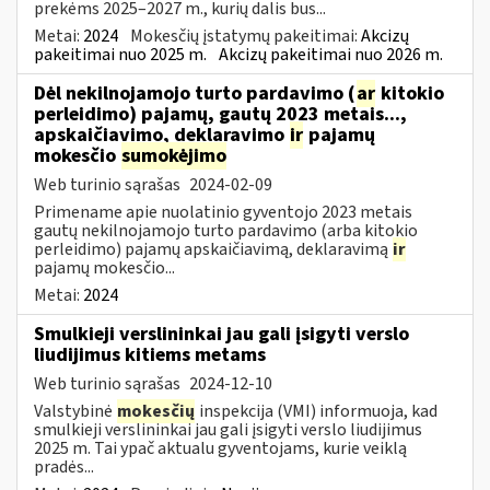
prekėms 2025–2027 m., kurių dalis bus...
Metai:
2024
Mokesčių įstatymų pakeitimai:
Akcizų
pakeitimai nuo 2025 m.
Akcizų pakeitimai nuo 2026 m.
Dėl nekilnojamojo turto pardavimo (
ar
kitokio
perleidimo) pajamų, gautų 2023 metais...,
apskaičiavimo, deklaravimo
ir
pajamų
mokesčio
sumokėjimo
Web turinio sąrašas
2024-02-09
Primename apie nuolatinio gyventojo 2023 metais
gautų nekilnojamojo turto pardavimo (arba kitokio
perleidimo) pajamų apskaičiavimą, deklaravimą
ir
pajamų mokesčio...
Metai:
2024
Smulkieji verslininkai jau gali įsigyti verslo
liudijimus kitiems metams
Web turinio sąrašas
2024-12-10
Valstybinė
mokesčių
inspekcija (VMI) informuoja, kad
smulkieji verslininkai jau gali įsigyti verslo liudijimus
2025 m. Tai ypač aktualu gyventojams, kurie veiklą
pradės...