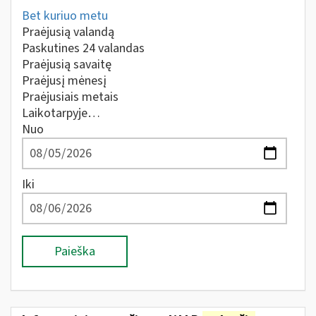
Bet kuriuo metu
Praėjusią valandą
Paskutines 24 valandas
Praėjusią savaitę
Praėjusį mėnesį
Praėjusiais metais
Laikotarpyje…
Nuo
Iki
Paieška