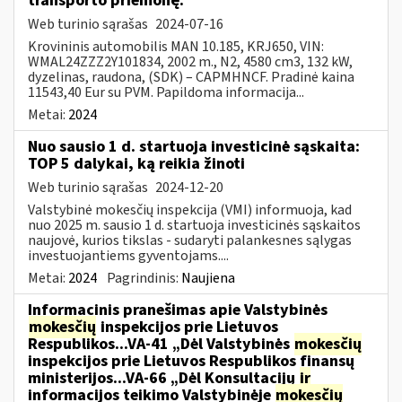
transporto priemonę:
Web turinio sąrašas
2024-07-16
Krovininis automobilis MAN 10.185, KRJ650, VIN:
WMAL24ZZZ2Y101834, 2002 m., N2, 4580 cm3, 132 kW,
dyzelinas, raudona, (SDK) – CAPMHNCF. Pradinė kaina
11543,40 Eur su PVM. Papildoma informacija...
Metai:
2024
Nuo sausio 1 d. startuoja investicinė sąskaita:
TOP 5 dalykai, ką reikia žinoti
Web turinio sąrašas
2024-12-20
Valstybinė mokesčių inspekcija (VMI) informuoja, kad
nuo 2025 m. sausio 1 d. startuoja investicinės sąskaitos
naujovė, kurios tikslas - sudaryti palankesnes sąlygas
investuojantiems gyventojams....
Metai:
2024
Pagrindinis:
Naujiena
Informacinis pranešimas apie Valstybinės
mokesčių
inspekcijos prie Lietuvos
Respublikos...VA-41 „Dėl Valstybinės
mokesčių
inspekcijos prie Lietuvos Respublikos finansų
ministerijos...VA-66 „Dėl Konsultacijų
ir
informacijos teikimo Valstybinėje
mokesčių