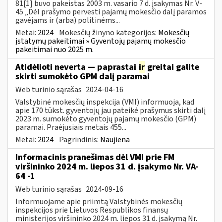
81[1] buvo pakeistas 2003 m. vasario 7 d. įsakymas Nr. V-
45 „Dėl prašymo pervesti pajamų mokesčio dalį paramos
gavėjams ir (arba) politinėms...
Metai:
2024
Mokesčių žinyno kategorijos:
Mokesčių
įstatymų pakeitimai » Gyventojų pajamų mokesčio
pakeitimai nuo 2025 m.
Atidėlioti neverta — paprastai
ir
greitai galite
skirti sumokėto GPM dalį paramai
Web turinio sąrašas
2024-04-16
Valstybinė mokesčių inspekcija (VMI) informuoja, kad
apie 170 tūkst. gyventojų jau pateikė prašymus skirti dalį
2023 m. sumokėto gyventojų pajamų mokesčio (GPM)
paramai. Praėjusiais metais 455...
Metai:
2024
Pagrindinis:
Naujiena
Informacinis pranešimas dėl VMI prie FM
viršininko 2024 m. liepos 31 d. įsakymo Nr. VA-
64 -1
Web turinio sąrašas
2024-09-16
Informuojame apie priimtą Valstybinės mokesčių
inspekcijos prie Lietuvos Respublikos finansų
ministerijos viršininko 2024 m. liepos 31 d. įsakymą Nr.