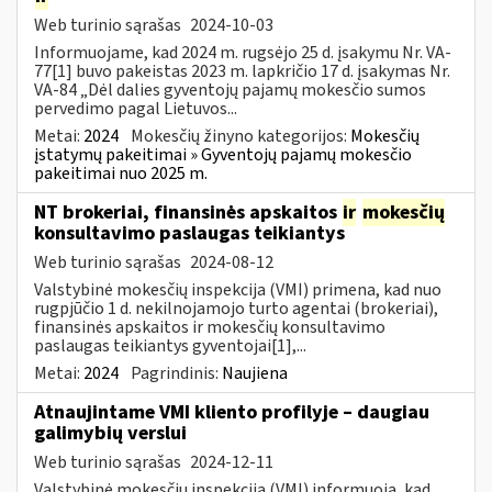
Web turinio sąrašas
2024-10-03
Informuojame, kad 2024 m. rugsėjo 25 d. įsakymu Nr. VA-
77[1] buvo pakeistas 2023 m. lapkričio 17 d. įsakymas Nr.
VA-84 „Dėl dalies gyventojų pajamų mokesčio sumos
pervedimo pagal Lietuvos...
Metai:
2024
Mokesčių žinyno kategorijos:
Mokesčių
įstatymų pakeitimai » Gyventojų pajamų mokesčio
pakeitimai nuo 2025 m.
NT brokeriai, finansinės apskaitos
ir
mokesčių
konsultavimo paslaugas teikiantys
Web turinio sąrašas
2024-08-12
Valstybinė mokesčių inspekcija (VMI) primena, kad nuo
rugpjūčio 1 d. nekilnojamojo turto agentai (brokeriai),
finansinės apskaitos ir mokesčių konsultavimo
paslaugas teikiantys gyventojai[1],...
Metai:
2024
Pagrindinis:
Naujiena
Atnaujintame VMI kliento profilyje – daugiau
galimybių verslui
Web turinio sąrašas
2024-12-11
Valstybinė mokesčių inspekcija (VMI) informuoja, kad