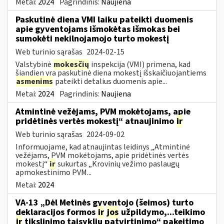
Metai:
2024
Pagrindinis:
Naujiena
Paskutinė diena VMI laiku pateikti duomenis
apie gyventojams išmokėtas išmokas bei
sumokėti nekilnojamojo turto mokestį
Web turinio sąrašas
2024-02-15
Valstybinė
mokesčių
inspekcija (VMI) primena, kad
šiandien yra paskutinė diena mokestį išskaičiuojantiems
asmenims
pateikti detalius duomenis apie...
Metai:
2024
Pagrindinis:
Naujiena
Atmintinė vežėjams, PVM mokėtojams, apie
pridėtinės vertės mokestį“ atnaujinimo
ir
Web turinio sąrašas
2024-09-02
Informuojame, kad atnaujintas leidinys „Atmintinė
vežėjams, PVM mokėtojams, apie pridėtinės vertės
mokestį“
ir
sukurtas „Krovinių vežimo paslaugų
apmokestinimo PVM...
Metai:
2024
VA-13 „Dėl Metinės gyventojo (šeimos) turto
deklaracijos formos
ir
jos
užpildymo,...teikimo
ir
tikslinimo taisyklių patvirtinimo“ pakeitimo