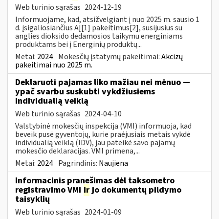
Web turinio sąrašas
2024-12-19
Informuojame, kad, atsižvelgiant į nuo 2025 m. sausio 1
d. įsigaliosiančius AĮ[1] pakeitimus[2], susijusius su
anglies dioksido dedamosios taikymu energiniams
produktams bei į Energinių produktų...
Metai:
2024
Mokesčių įstatymų pakeitimai:
Akcizų
pakeitimai nuo 2025 m.
Deklaruoti pajamas liko mažiau nei mėnuo —
ypač svarbu suskubti vykdžiusiems
individualią veiklą
Web turinio sąrašas
2024-04-10
Valstybinė mokesčių inspekcija (VMI) informuoja, kad
beveik pusė gyventojų, kurie praėjusiais metais vykdė
individualią veiklą (IDV), jau pateikė savo pajamų
mokesčio deklaracijas. VMI primena,...
Metai:
2024
Pagrindinis:
Naujiena
Informacinis pranešimas dėl taksometro
registravimo VMI
ir
jo dokumentų pildymo
taisyklių
Web turinio sąrašas
2024-01-09