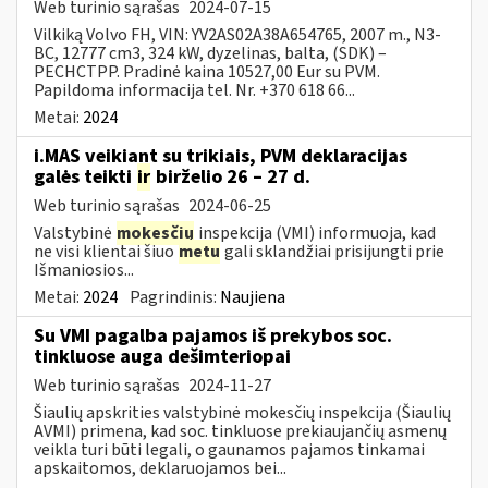
Web turinio sąrašas
2024-07-15
Vilkiką Volvo FH, VIN: YV2AS02A38A654765, 2007 m., N3-
BC, 12777 cm3, 324 kW, dyzelinas, balta, (SDK) –
PECHCTPP. Pradinė kaina 10527,00 Eur su PVM.
Papildoma informacija tel. Nr. +370 618 66...
Metai:
2024
i.MAS veikiant su trikiais, PVM deklaracijas
galės teikti
ir
birželio 26 – 27 d.
Web turinio sąrašas
2024-06-25
Valstybinė
mokesčių
inspekcija (VMI) informuoja, kad
ne visi klientai šiuo
metu
gali sklandžiai prisijungti prie
Išmaniosios...
Metai:
2024
Pagrindinis:
Naujiena
Su VMI pagalba pajamos iš prekybos soc.
tinkluose auga dešimteriopai
Web turinio sąrašas
2024-11-27
Šiaulių apskrities valstybinė mokesčių inspekcija (Šiaulių
AVMI) primena, kad soc. tinkluose prekiaujančių asmenų
veikla turi būti legali, o gaunamos pajamos tinkamai
apskaitomos, deklaruojamos bei...