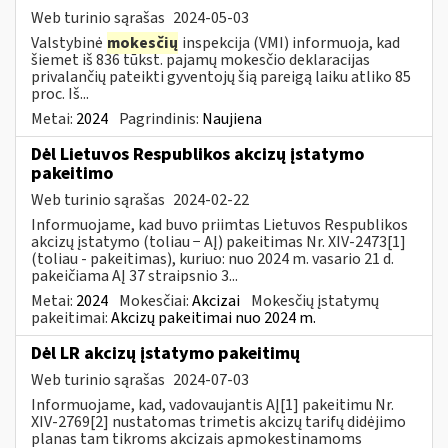
Web turinio sąrašas
2024-05-03
Valstybinė
mokesčių
inspekcija (VMI) informuoja, kad
šiemet iš 836 tūkst. pajamų mokesčio deklaracijas
privalančių pateikti gyventojų šią pareigą laiku atliko 85
proc. Iš...
Metai:
2024
Pagrindinis:
Naujiena
Dėl Lietuvos Respublikos akcizų įstatymo
pakeitimo
Web turinio sąrašas
2024-02-22
Informuojame, kad buvo priimtas Lietuvos Respublikos
akcizų įstatymo (toliau − AĮ) pakeitimas Nr. XIV-2473[1]
(toliau - pakeitimas), kuriuo: nuo 2024 m. vasario 21 d.
pakeičiama AĮ 37 straipsnio 3...
Metai:
2024
Mokesčiai:
Akcizai
Mokesčių įstatymų
pakeitimai:
Akcizų pakeitimai nuo 2024 m.
Dėl LR akcizų įstatymo pakeitimų
Web turinio sąrašas
2024-07-03
Informuojame, kad, vadovaujantis AĮ[1] pakeitimu Nr.
XIV-2769[2] nustatomas trimetis akcizų tarifų didėjimo
planas tam tikroms akcizais apmokestinamoms