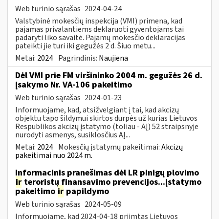
Web turinio sąrašas
2024-04-24
Valstybinė mokesčių inspekcija (VMI) primena, kad
pajamas privalantiems deklaruoti gyventojams tai
padaryti liko savaitė. Pajamų mokesčio deklaracijas
pateikti jie turi iki gegužės 2 d. Šiuo metu...
Metai:
2024
Pagrindinis:
Naujiena
Dėl VMI prie FM viršininko 2004 m. gegužės 26 d.
įsakymo Nr. VA-106 pakeitimo
Web turinio sąrašas
2024-01-23
Informuojame, kad, atsižvelgiant į tai, kad akcizų
objektu tapo šildymui skirtos durpės už kurias Lietuvos
Respublikos akcizų įstatymo (toliau - AĮ) 52 straipsnyje
nurodyti asmenys, susiklosčius AĮ...
Metai:
2024
Mokesčių įstatymų pakeitimai:
Akcizų
pakeitimai nuo 2024 m.
Informacinis pranešimas dėl LR pinigų plovimo
ir
teroristų finansavimo prevencijos...įstatymo
pakeitimo
ir
papildymo
Web turinio sąrašas
2024-05-09
Informuojame, kad 2024-04-18 priimtas Lietuvos