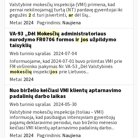
Valstybinė mokesčių inspekcija (VMI) primena, kad
pernai nekilnojamąjį turtą (NT) pardavę gyventojai iki
gegužės
2
d. turi įsivertinti,
ar
dėl šių...
Metai:
2024
Pagrindinis:
Naujiena
VA-93 „Dėl
Mokesčių
administratoriaus
nurodymo FR0706 formos
ir
jos
užpildymo
taisyklių
Web turinio sąrašas
2024-07-04
Informuojame, kad 2024-07-01 buvo priimtas VMI prie
FM viršininko įsakymas Nr. VA-53 „Dėl Valstybinės
mokesčių
inspekci
jos
prie Lietuvos...
Metai:
2024
Nuo birželio keičiasi VMI klientų aptarnavimo
padalinių darbo laikas
Web turinio sąrašas
2024-05-30
Valstybinė mokesčių inspekcija (toliau – VMI)
informuoja, kad pasibaigus intensyviam gyventojų
pajamų deklaravimo periodui, nuo birželio mėnesio
keičiasi VMI klientų aptarnavimo padalinių darbo...
Metai:
2024
Pagrindinis:
Naujiena