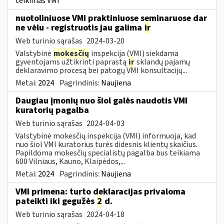
teikimas VMI
nuotoliniuose VMI praktiniuose seminaruose dar
ne vėlu - registruotis jau galima
ir
Web turinio sąrašas
2024-03-20
Valstybinė
mokesčių
inspekcija (VMI) siekdama
gyventojams užtikrinti paprastą
ir
sklandų pajamų
deklaravimo procesą bei patogų VMI konsultacijų...
Metai:
2024
Pagrindinis:
Naujiena
Daugiau įmonių nuo šiol galės naudotis VMI
kuratorių pagalba
Web turinio sąrašas
2024-04-03
Valstybinė mokesčių inspekcija (VMI) informuoja, kad
nuo šiol VMI kuratorius turės didesnis klientų skaičius.
Papildoma mokesčių specialistų pagalba bus teikiama
600 Vilniaus, Kauno, Klaipėdos,...
Metai:
2024
Pagrindinis:
Naujiena
VMI primena: turto deklaracijas privaloma
pateikti iki gegužės
2
d.
Web turinio sąrašas
2024-04-18