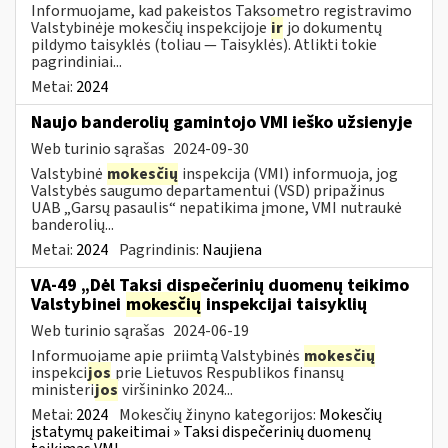
Informuojame, kad pakeistos Taksometro registravimo
Valstybinėje mokesčių inspekcijoje
ir
jo dokumentų
pildymo taisyklės (toliau — Taisyklės). Atlikti tokie
pagrindiniai...
Metai:
2024
Naujo banderolių gamintojo VMI ieško užsienyje
Web turinio sąrašas
2024-09-30
Valstybinė
mokesčių
inspekcija (VMI) informuoja, jog
Valstybės saugumo departamentui (VSD) pripažinus
UAB „Garsų pasaulis“ nepatikima įmone, VMI nutraukė
banderolių...
Metai:
2024
Pagrindinis:
Naujiena
VA-49 „Dėl Taksi dispečerinių duomenų teikimo
Valstybinei
mokesčių
inspekcijai taisyklių
Web turinio sąrašas
2024-06-19
Informuojame apie priimtą Valstybinės
mokesčių
inspekci
jos
prie Lietuvos Respublikos finansų
ministeri
jos
viršininko 2024...
Metai:
2024
Mokesčių žinyno kategorijos:
Mokesčių
įstatymų pakeitimai » Taksi dispečerinių duomenų