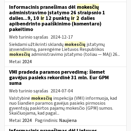
Informacinis pranešimas dėl
mokesčių
administravimo įstatymo 26 straipsnio 1
dalies...9, 10
ir
12 punktų
ir
2
dalies
apibendrinto paaiškinimo (komentaro)
pakeitimo
Web turinio sąrašas
2024-12-17
Siekdami užtikrinti sklandų
mokesčių
įstatymų
įgyvendinimą, parengėme Lietuvos Respublikos
mokesčių
administravimo įstatymo (toliau — MAĮ) 26...
Metai:
2024
VMI pradeda paramos pervedimą: šiemet
gavėjus pasieks rekordinė 31 mln. Eur GPM
suma
Web turinio sąrašas
2024-07-04
Valstybinė
mokesčių
inspekcija (VMI) informuoja, kad
nuo šiandien paramos gavėjus pasieks pirmosios
gyventojų paskirtos pajamų mokesčio (GPM) sumos.
Skaičiuojama, kad pagal...
Metai:
2024
Pagrindinis:
Naujiena
Informacinis pranešimas dėl Lietuvos