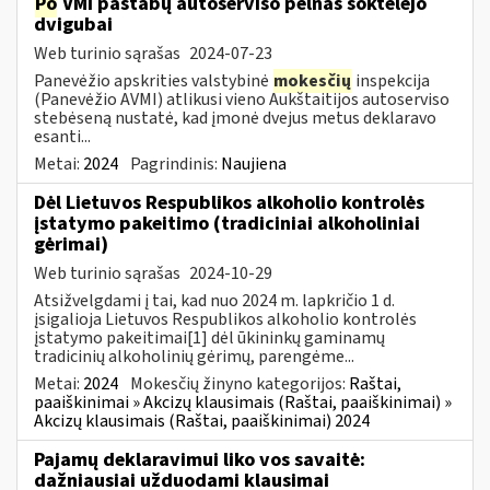
Po
VMI pastabų autoserviso pelnas šoktelėjo
dvigubai
Web turinio sąrašas
2024-07-23
Panevėžio apskrities valstybinė
mokesčių
inspekcija
(Panevėžio AVMI) atlikusi vieno Aukštaitijos autoserviso
stebėseną nustatė, kad įmonė dvejus metus deklaravo
esanti...
Metai:
2024
Pagrindinis:
Naujiena
Dėl Lietuvos Respublikos alkoholio kontrolės
įstatymo pakeitimo (tradiciniai alkoholiniai
gėrimai)
Web turinio sąrašas
2024-10-29
Atsižvelgdami į tai, kad nuo 2024 m. lapkričio 1 d.
įsigalioja Lietuvos Respublikos alkoholio kontrolės
įstatymo pakeitimai[1] dėl ūkininkų gaminamų
tradicinių alkoholinių gėrimų, parengėme...
Metai:
2024
Mokesčių žinyno kategorijos:
Raštai,
paaiškinimai » Akcizų klausimais (Raštai, paaiškinimai) »
Akcizų klausimais (Raštai, paaiškinimai) 2024
Pajamų deklaravimui liko vos savaitė:
dažniausiai užduodami klausimai