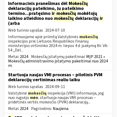
Informacinis pranešimas dėl
Mokesčių
deklaracijų pateikimo, jų pateikimo
termino...pratęsimo
ir
mokesčių
mokėtojų
laikino atleidimo nuo
mokesčių
deklaracijų
ir
(arba
Web turinio sąrašas
2024-07-10
Informuojame apie priimtą Valstybinės
mokesčių
inspekcijos prie Lietuvos Respublikos finansų
ministerijos viršininko 2024 m. liepos 4 d. įsakymą Nr. VA-
54 „Dėl...
Metai:
2024
Mokesčių įstatymų pakeitimai:
MĮP 2021 »
Mokesčių administravimo įstatymo pakeitimai nuo 2024
m.
Startuoja naujas VMI procesas – pilotinis PVM
deklaracijų vertinimas realiu laiku
Web turinio sąrašas
2024-09-11
Valstybinė
mokesčių
inspekcija (VMI) informuoja, jog
nuo rugsėjo
mėn
. startuoja naujas VMI procesas –
pridėtinės vertės mokesčio (PVM) deklaracijų...
Metai:
2024
Pagrindinis:
Naujiena