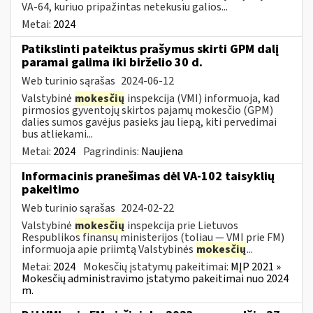
VA-64, kuriuo pripažintas netekusiu galios...
Metai:
2024
Patikslinti pateiktus prašymus skirti GPM dalį
paramai galima iki birželio 30 d.
Web turinio sąrašas
2024-06-12
Valstybinė
mokesčių
inspekcija (VMI) informuoja, kad
pirmosios gyventojų skirtos pajamų mokesčio (GPM)
dalies sumos gavėjus pasieks jau liepą, kiti pervedimai
bus atliekami...
Metai:
2024
Pagrindinis:
Naujiena
Informacinis pranešimas dėl VA-102 taisyklių
pakeitimo
Web turinio sąrašas
2024-02-22
Valstybinė
mokesčių
inspekcija prie Lietuvos
Respublikos finansų ministerijos (toliau ― VMI prie FM)
informuoja apie priimtą Valstybinės
mokesčių
...
Metai:
2024
Mokesčių įstatymų pakeitimai:
MĮP 2021 »
Mokesčių administravimo įstatymo pakeitimai nuo 2024
m.