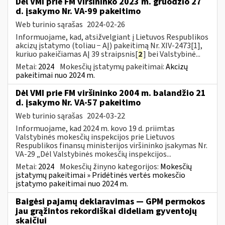
Dėl VMI prie FM viršininko 2023 m. gruodžio 27
d. įsakymo Nr. VA-99 pakeitimo
Web turinio sąrašas
2024-02-26
Informuojame, kad, atsižvelgiant į Lietuvos Respublikos
akcizų įstatymo (toliau − AĮ) pakeitimą Nr. XIV-2473[1],
kuriuo pakeičiamas AĮ 39 straipsnis[
2
] bei Valstybinė...
Metai:
2024
Mokesčių įstatymų pakeitimai:
Akcizų
pakeitimai nuo 2024 m.
Dėl VMI prie FM viršininko 2004 m. balandžio 21
d. įsakymo Nr. VA-57 pakeitimo
Web turinio sąrašas
2024-03-22
Informuojame, kad 2024 m. kovo 19 d. priimtas
Valstybinės mokesčių inspekcijos prie Lietuvos
Respublikos finansų ministerijos viršininko įsakymas Nr.
VA-29 „Dėl Valstybinės mokesčių inspekcijos...
Metai:
2024
Mokesčių žinyno kategorijos:
Mokesčių
įstatymų pakeitimai » Pridėtinės vertės mokesčio
įstatymo pakeitimai nuo 2024 m.
Baigėsi pajamų deklaravimas — GPM permokos
jau grąžintos rekordiškai dideliam gyventojų
skaičiui