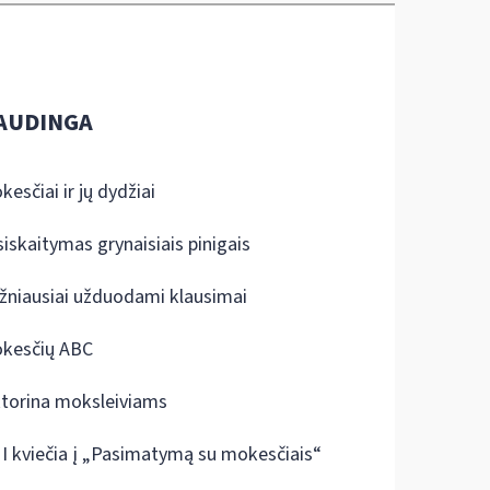
AUDINGA
kesčiai ir jų dydžiai
siskaitymas grynaisiais pinigais
žniausiai užduodami klausimai
kesčių ABC
ktorina moksleiviams
I kviečia į „Pasimatymą su mokesčiais“