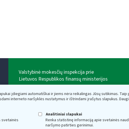
Valstybinė mokesčių inspekcija prie
Lietuvos Respublikos finansų ministerijos
Biudžetinė įstaiga. Juridinio asmens kodas — 188659752,
adresas: Vasario 16-osios g. 14, 01107 Vilnius, Lietuva,
lapukai įdiegiami automatiškai ir jiems nėra reikalingas Jūsų sutikimas. Taip pa
el.paštas:
vmi@vmi.lt
, E. pristatymo dėžutės adresas
sdami interneto naršyklės nustatymus ir ištrindami įrašytus slapukus. Daug
188659752
Duomenys apie Valstybinę mokesčių inspekciją prie
Lietuvos Respublikos finansų ministerijos kaupiami ir
Analitiniai slapukai
saugomi Juridinių asmenų registre
s svetainės
Renka statistinę informaciją apie svetainės naud
naršymo patirties gerinimui.