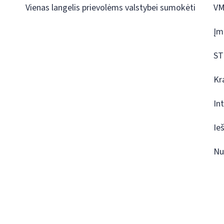
Vienas langelis prievolėms valstybei sumokėti
VM
Įm
ST
Kr
In
Ie
Nu