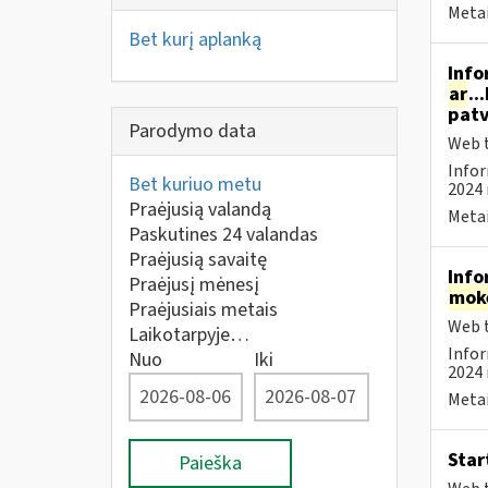
Metai
Bet kurį aplanką
Info
ar
..
patv
Parodymo data
Web t
Infor
Bet kuriuo metu
2024 
Praėjusią valandą
Metai
Paskutines 24 valandas
Praėjusią savaitę
Info
Praėjusį mėnesį
mok
Praėjusiais metais
Web t
Laikotarpyje…
Infor
Nuo
Iki
2024 
Metai
Star
Paieška