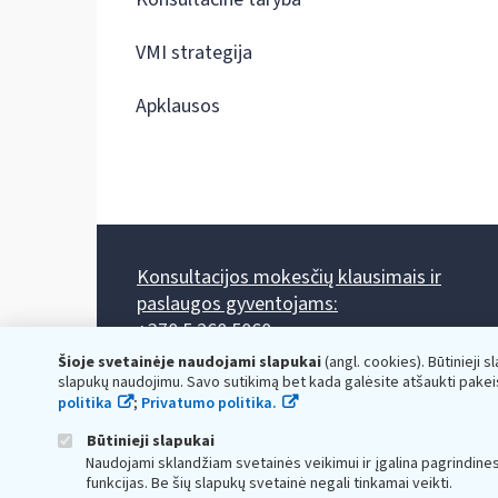
VMI strategija
Apklausos
Konsultacijos mokesčių klausimais ir
paslaugos gyventojams:
+370 5 260 5060
Darbo laikas: I-IV 8.00-17.00, V 8.00-15.45.
Šioje svetainėje naudojami slapukai
(angl. cookies). Būtinieji s
Prieššventinę dieną - viena valanda trumpiau.
slapukų naudojimu. Savo sutikimą bet kada galėsite atšaukti pakei
Kiekvieno mėnesio antrą penktadienį 8.00 val. - 12.00 val.
politika
;
Privatumo politika.
Mano VMI
Paklausimas per
Būtinieji slapukai
Naudojami sklandžiam svetainės veikimui ir įgalina pagrindine
funkcijas. Be šių slapukų svetainė negali tinkamai veikti.