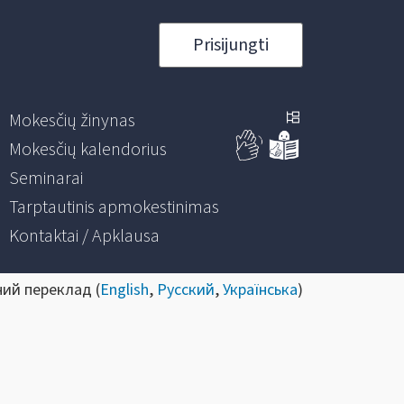
Prisijungti
Mokesčių žinynas
Mokesčių kalendorius
Seminarai
Tarptautinis apmokestinimas
Kontaktai / Apklausa
ний переклад (
English
,
Русский
,
Українська
)