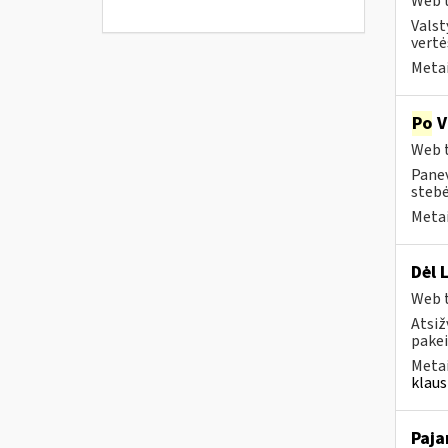
Web t
Valst
vertė
Metai
Po
V
Web t
Panev
stebė
Metai
Dėl 
Web t
Atsiž
pakei
Metai
klaus
Paja