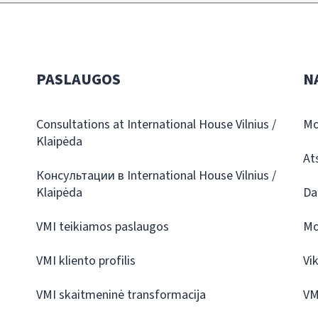
PASLAUGOS
N
Consultations at International House Vilnius /
Mo
Klaipėda
At
Консультации в International House Vilnius /
Klaipėda
Da
VMI teikiamos paslaugos
Mo
VMI kliento profilis
Vi
VMI skaitmeninė transformacija
VM