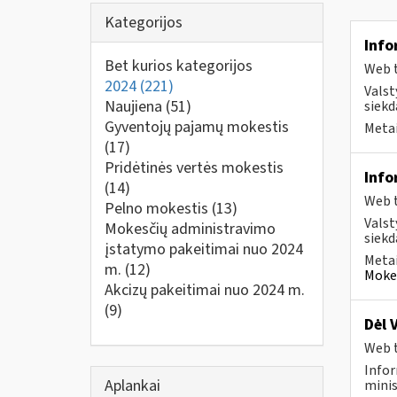
Kategorijos
Info
Bet kurios kategorijos
Web t
2024
(221)
Valst
Naujiena
(51)
siekd
Gyventojų pajamų mokestis
Metai
(17)
Pridėtinės vertės mokestis
Info
(14)
Web t
Pelno mokestis
(13)
Valst
Mokesčių administravimo
siekd
įstatymo pakeitimai nuo 2024
Metai
m.
(12)
Mokes
Akcizų pakeitimai nuo 2024 m.
(9)
Dėl 
Web t
Infor
Aplankai
minis