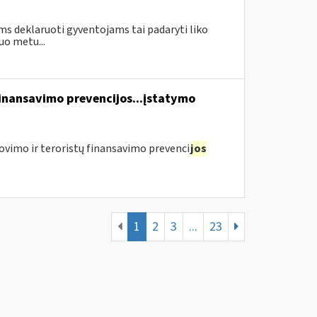
ms deklaruoti gyventojams tai padaryti liko
uo metu...
finansavimo prevencijos...įstatymo
ovimo ir teroristų finansavimo prevenci
jos
1
2
3
...
23