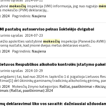
urinio sąrašas
2024-09-11
ybinė
mokesčių
inspekcija (VMI) informuoja, jog nuo rugsėjo
mėn
s mokesčio (PVM) deklaracijų...
:
2024
Pagrindinis:
Naujiena
MI pastabų autoserviso pelnas šoktelėjo dvigubai
urinio sąrašas
2024-07-23
ėžio apskrities valstybinė
mokesčių
inspekcija (Panevėžio AVMI) 
seną nustatė, kad įmonė dvejus metus deklaravo esanti...
:
2024
Pagrindinis:
Naujiena
Lietuvos Respublikos alkoholio kontrolės įstatymo pakeit
urinio sąrašas
2024-10-29
velgdami į tai, kad nuo 2024 m. lapkričio 1 d. įsigalioja Lietuvos 
timai[1] dėl ūkininkų gaminamų tradicinių alkoholinių gėrimų, pa
:
2024
Mokesčių žinyno kategorijos:
Raštai, paaiškinimai » Akcizų
imais (Raštai, paaiškinimai) 2024
mų deklaravimui liko vos savaitė: dažniausiai užduodam