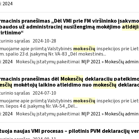
:
2024
rmacinis pranešimas „Dėl VMI prie FM viršininko įsakym
.baudos už administracinį nusižengimą mokėjimo
atidėj
irtinimo“
urinio sąrašas
2024-10-28
muojame apie priimtą Valstybinės
mokesčių
inspekcijos prie Lie
m. spalio 23 d. įsakymą Nr. VA-83 „Dėl mokestinės...
:
2024
Mokesčių įstatymų pakeitimai:
MĮP 2021 » Mokesčių admin
rmacinis pranešimas dėl
Mokesčių
deklaracijų pateikimo
esčių
mokėtojų laikino atleidimo nuo
mokesčių
deklarac
urinio sąrašas
2024-07-10
muojame apie priimtą Valstybinės
mokesčių
inspekcijos prie Lie
m. liepos 4 d. įsakymą Nr. VA-54 „Dėl...
:
2024
Mokesčių įstatymų pakeitimai:
MĮP 2021 » Mokesčių admin
tuoja naujas VMI procesas – pilotinis PVM deklaracijų ver