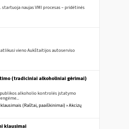
. startuoja naujas VMI procesas – pridėtinės
atlikusi vieno Aukštaitijos autoserviso
imo (tradiciniai alkoholiniai gėrimai)
Respublikos alkoholio kontrolės įstatymo
rengėme...
 klausimais (Raštai, paaiškinimai) » Akcizų
i klausimai