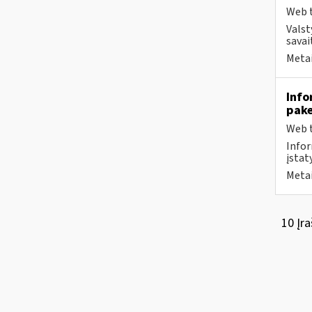
Web t
Valst
savai
Metai
Info
pak
Web t
Infor
įstaty
Metai
10 Įra