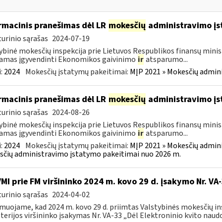
rmacinis pranešimas dėl LR
mokesčių
administravimo į
urinio sąrašas
2024-07-19
ybinė mokesčių inspekcija prie Lietuvos Respublikos finansų minist
amas įgyvendinti Ekonomikos gaivinimo
ir
atsparumo...
:
2024
Mokesčių įstatymų pakeitimai:
MĮP 2021 » Mokesčių admin
rmacinis pranešimas dėl LR
mokesčių
administravimo į
urinio sąrašas
2024-08-26
ybinė mokesčių inspekcija prie Lietuvos Respublikos finansų minist
amas įgyvendinti Ekonomikos gaivinimo
ir
atsparumo...
:
2024
Mokesčių įstatymų pakeitimai:
MĮP 2021 » Mokesčių admin
čių administravimo įstatymo pakeitimai nuo 2026 m.
VMI prie FM viršininko 2024 m. kovo 29 d. įsakymo Nr. VA
urinio sąrašas
2024-04-02
muojame, kad 2024 m. kovo 29 d. priimtas Valstybinės mokesčių in
terijos viršininko įsakymas Nr. VA-33 „Dėl Elektroninio kvito naudo