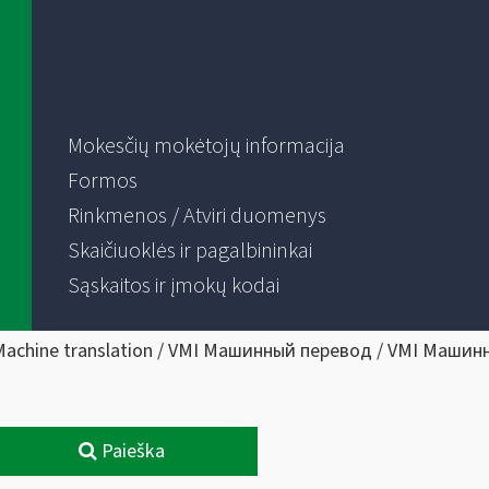
Mokesčių mokėtojų informacija
Formos
Rinkmenos / Atviri duomenys
Skaičiuoklės ir pagalbininkai
Sąskaitos ir įmokų kodai
Machine translation / VMI Машинный перевод / VMI Машин
Paieška