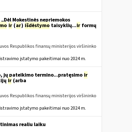
o „Dėl Mokestinės nepriemokos
imo
ir
(
ar
)
išdėstymo
taisyklių...
ir
formų
tuvos Respublikos finansų ministerijos viršininko
istravimo įstatymo pakeitimai nuo 2024 m.
, jų pateikimo termino...pratęsimo
ir
ijų
ir
(arba
tuvos Respublikos finansų ministerijos viršininko
istravimo įstatymo pakeitimai nuo 2024 m.
tinimas realiu laiku