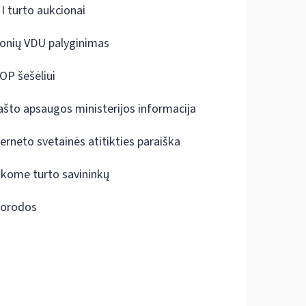
I turto aukcionai
onių VDU palyginimas
OP šešėliui
ašto apsaugos ministerijos informacija
terneto svetainės atitikties paraiška
škome turto savininkų
orodos