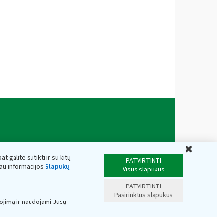
Uždar
t galite sutikti ir su kitų
PATVIRTINTI
iau informacijos
Slapukų
Visus slapukus
PATVIRTINTI
Pasirinktus slapukus
ojimą ir naudojami Jūsų