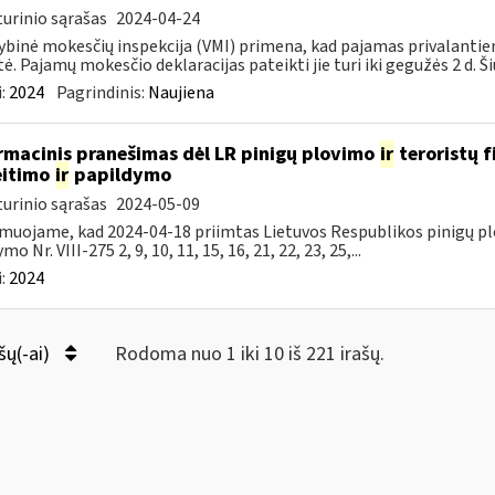
urinio sąrašas
2024-04-24
ybinė mokesčių inspekcija (VMI) primena, kad pajamas privalantie
tė. Pajamų mokesčio deklaracijas pateikti jie turi iki gegužės 2 d. Ši
:
2024
Pagrindinis:
Naujiena
rmacinis pranešimas dėl LR pinigų plovimo
ir
teroristų 
eitimo
ir
papildymo
urinio sąrašas
2024-05-09
muojame, kad 2024-04-18 priimtas Lietuvos Respublikos pinigų pl
mo Nr. VIII-275 2, 9, 10, 11, 15, 16, 21, 22, 23, 25,...
:
2024
šų(-ai)
Rodoma nuo 1 iki 10 iš 221 irašų.