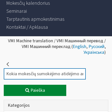
Mokesčių kalendorius
Seminarai
Tarptautinis apmokestinimas
Kontaktai / Apklausa
VMI Machine translation / VMI Машинный перевод /
VMI Машинний переклад (
English
,
Русский
,
Українська
)
Paieška
Kategorijos