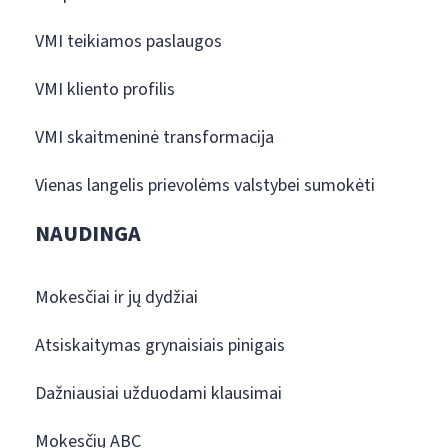
VMI teikiamos paslaugos
VMI kliento profilis
VMI skaitmeninė transformacija
Vienas langelis prievolėms valstybei sumokėti
NAUDINGA
Mokesčiai ir jų dydžiai
Atsiskaitymas grynaisiais pinigais
Dažniausiai užduodami klausimai
Mokesčių ABC