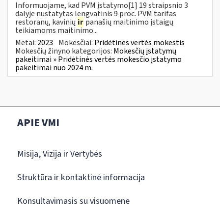
Informuojame, kad PVM įstatymo[1] 19 straipsnio 3
dalyje nustatytas lengvatinis 9 proc. PVM tarifas
restoranų, kavinių
ir
panašių maitinimo įstaigų
teikiamoms maitinimo...
Metai:
2023
Mokesčiai:
Pridėtinės vertės mokestis
Mokesčių žinyno kategorijos:
Mokesčių įstatymų
pakeitimai » Pridėtinės vertės mokesčio įstatymo
pakeitimai nuo 2024 m.
APIE VMI
Misija, Vizija ir Vertybės
Struktūra ir kontaktinė informacija
Konsultavimasis su visuomene