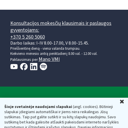
Konsultacijos mokesčių klausimais ir paslaugos
gyventojams:
+370 5 260 5060
Darbo laikas: I-IV 8.00-17.00, V 8.00-15.45.
Prieššventinę dieną - viena valanda trumpiau.
Kiekvieno mėnesio antrą penktadienį 8.00 val. - 12.00 val.
Mano VMI
Paklausimas per
Valstybinė mokesčių inspekcija prie Lietuvos
U
Respublikos finansų ministerijos
Šioje svetainėje naudojami slapukai
(angl. cookies). Būtinieji
slapukai įdiegiami automatiškai ir jiems nėra reikalingas Jūsų
Biudžetinė įstaiga. Juridinio asmens kodas — 188659752,
sutikimas. Taip pat galite sutikti ir su kitų slapukų naudojimu. Savo
adresas: Vasario 16-osios g. 14, 01107 Vilnius, Lietuva, el.paštas:
sutikimą bet kada galėsite atšaukti pakeisdami interneto naršyklės
vmi@vmi.lt
, E. pristatymo dėžutės adresas 188659752
nustatymus ir ištrindami įrašytus slapukus. Daugiau informacijos