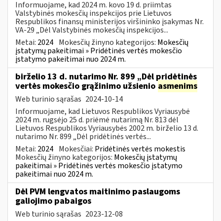
Informuojame, kad 2024 m. kovo 19 d. priimtas
Valstybinės mokesčių inspekcijos prie Lietuvos
Respublikos finansų ministerijos viršininko įsakymas Nr.
VA-29 „Dėl Valstybinės mokesčių inspekcijos...
Metai:
2024
Mokesčių žinyno kategorijos:
Mokesčių
įstatymų pakeitimai » Pridėtinės vertės mokesčio
įstatymo pakeitimai nuo 2024 m.
birželio 13 d. nutarimo Nr. 899 „Dėl pridėtinės
vertės mokesčio grąžinimo užsienio
asmenims
Web turinio sąrašas
2024-10-14
Informuojame, kad Lietuvos Respublikos Vyriausybė
2024 m. rugsėjo 25 d. priėmė nutarimą Nr. 813 dėl
Lietuvos Respublikos Vyriausybės 2002 m. birželio 13 d.
nutarimo Nr. 899 „Dėl pridėtinės vertės...
Metai:
2024
Mokesčiai:
Pridėtinės vertės mokestis
Mokesčių žinyno kategorijos:
Mokesčių įstatymų
pakeitimai » Pridėtinės vertės mokesčio įstatymo
pakeitimai nuo 2024 m.
Dėl PVM lengvatos maitinimo paslaugoms
galiojimo pabaigos
Web turinio sąrašas
2023-12-08