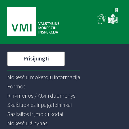
Prisijungti
Mokesčių mokėtojų informacija
Formos
Rinkmenos / Atviri duomenys
Skaičiuoklės ir pagalbininkai
Sąskaitos ir įmokų kodai
Mokesčių žinynas