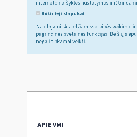
interneto naršyklės nustatymus ir ištrindam
Būtinieji slapukai
Naudojami sklandžiam svetainės veikimui ir 
pagrindines svetainės funkcijas. Be šių slap
negali tinkamai veikti.
APIE VMI