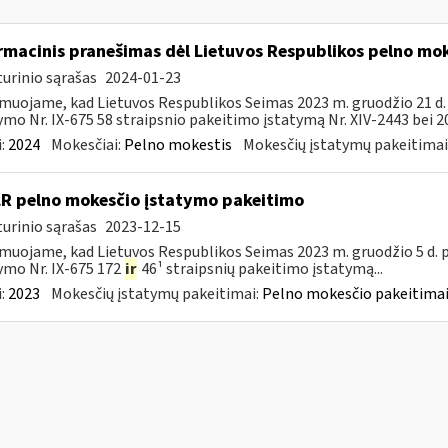
rmacinis pranešimas dėl Lietuvos Respublikos pelno mo
urinio sąrašas
2024-01-23
muojame, kad Lietuvos Respublikos Seimas 2023 m. gruodžio 21 d
ymo Nr. IX-675 58 straipsnio pakeitimo įstatymą Nr. XIV-2443 bei 20
:
2024
Mokesčiai:
Pelno mokestis
Mokesčių įstatymų pakeitimai
LR pelno mokesčio įstatymo pakeitimo
urinio sąrašas
2023-12-15
muojame, kad Lietuvos Respublikos Seimas 2023 m. gruodžio 5 d.
ymo Nr. IX-675 172
ir
46¹ straipsnių pakeitimo įstatymą...
:
2023
Mokesčių įstatymų pakeitimai:
Pelno mokesčio pakeitimai