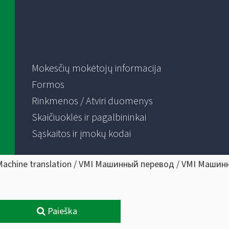
Mokesčių mokėtojų informacija
Formos
Rinkmenos / Atviri duomenys
Skaičiuoklės ir pagalbininkai
Sąskaitos ir įmokų kodai
Machine translation / VMI Машинный перевод / VMI Машин
Paieška