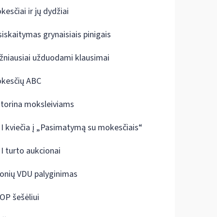
kesčiai ir jų dydžiai
siskaitymas grynaisiais pinigais
žniausiai užduodami klausimai
kesčių ABC
ktorina moksleiviams
I kviečia į „Pasimatymą su mokesčiais“
I turto aukcionai
onių VDU palyginimas
OP šešėliui