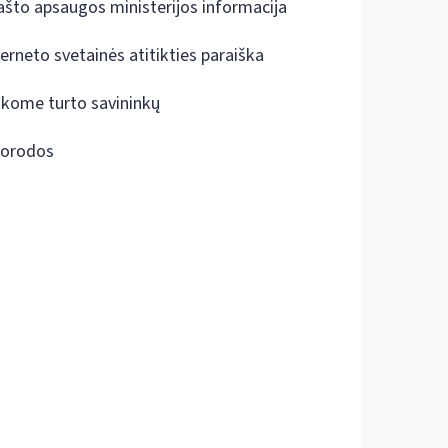
ašto apsaugos ministerijos informacija
terneto svetainės atitikties paraiška
škome turto savininkų
orodos