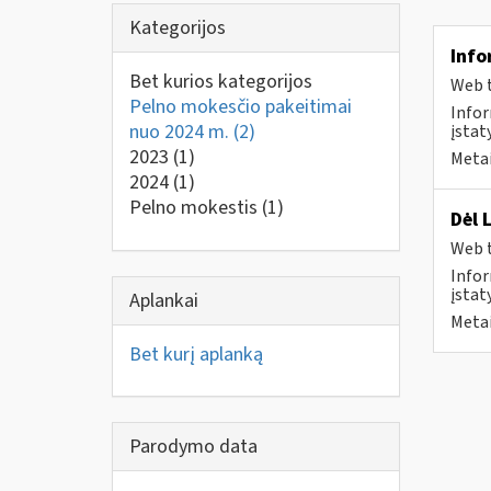
Kategorijos
Info
Bet kurios kategorijos
Web t
Pelno mokesčio pakeitimai
Infor
nuo 2024 m.
(2)
įstat
2023
(1)
Metai
2024
(1)
Pelno mokestis
(1)
Dėl 
Web t
Infor
įstat
Aplankai
Metai
Bet kurį aplanką
Parodymo data