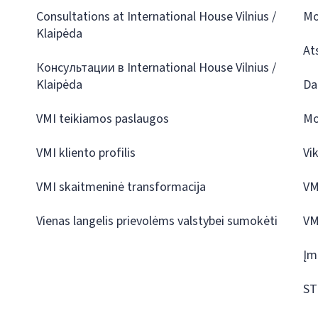
Consultations at International House Vilnius /
Mo
Klaipėda
At
Консультации в International House Vilnius /
Klaipėda
Da
VMI teikiamos paslaugos
Mo
VMI kliento profilis
Vi
VMI skaitmeninė transformacija
VM
Vienas langelis prievolėms valstybei sumokėti
VM
Įm
ST