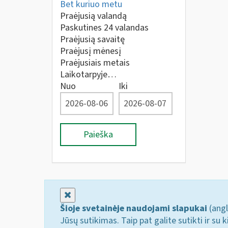
Bet kuriuo metu
Praėjusią valandą
Paskutines 24 valandas
Praėjusią savaitę
Praėjusį mėnesį
Praėjusiais metais
Laikotarpyje…
Nuo
Iki
Paieška
Uždaryti
Šioje svetainėje naudojami slapukai
(angl
Jūsų sutikimas. Taip pat galite sutikti ir s