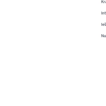
Kr
In
Ie
Nu