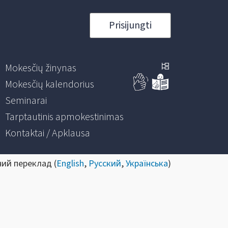
Prisijungti
Mokesčių žinynas
Mokesčių kalendorius
Seminarai
Tarptautinis apmokestinimas
Kontaktai / Apklausa
ний переклад (
English
,
Русский
,
Українська
)