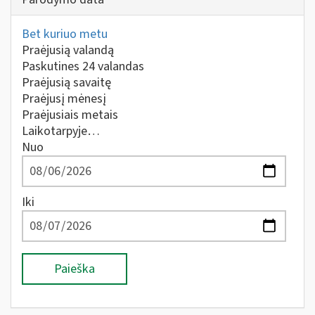
Bet kuriuo metu
Praėjusią valandą
Paskutines 24 valandas
Praėjusią savaitę
Praėjusį mėnesį
Praėjusiais metais
Laikotarpyje…
Nuo
Iki
Paieška