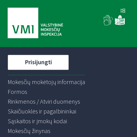
Prisijungti
Mokesčių mokėtojų informacija
Formos
Rinkmenos / Atviri duomenys
Skaičiuoklės ir pagalbininkai
Sąskaitos ir įmokų kodai
Mokesčių žinynas