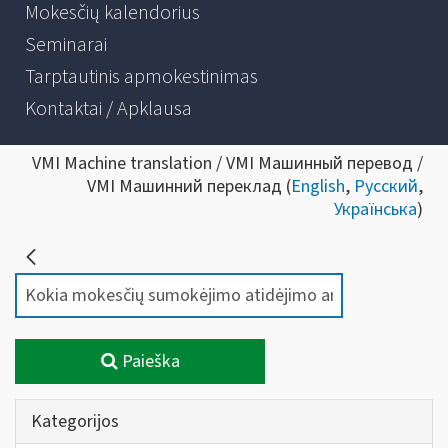
Mokesčių kalendorius
Seminarai
Tarptautinis apmokestinimas
Kontaktai / Apklausa
VMI Machine translation / VMI Машинный перевод /
VMI Машинний переклад (
English
,
Русский
,
Українська
)
Paieška
Kategorijos