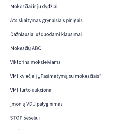
Mokesčiai ir jų dydžiai
Atsiskaitymas grynaisiais pinigais
Dažniausiai užduodami klausimai
Mokesčių ABC
Viktorina moksleiviams
VMI kviečia į „Pasimatymą su mokesčiais“
VMI turto aukcionai
Įmonių VDU palyginimas
STOP šešėliui