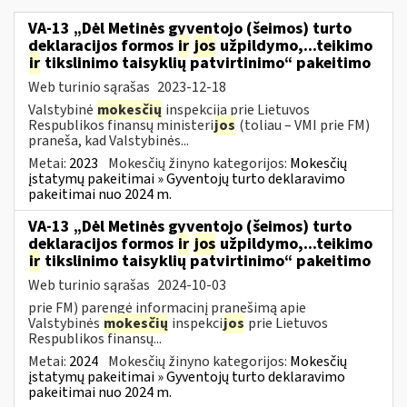
VA-13 „Dėl Metinės gyventojo (šeimos) turto
deklaracijos formos
ir
jos
užpildymo,...teikimo
ir
tikslinimo taisyklių patvirtinimo“ pakeitimo
Web turinio sąrašas
2023-12-18
Valstybinė
mokesčių
inspekcija prie Lietuvos
Respublikos finansų ministeri
jos
(toliau – VMI prie FM)
praneša, kad Valstybinės...
Metai:
2023
Mokesčių žinyno kategorijos:
Mokesčių
įstatymų pakeitimai » Gyventojų turto deklaravimo
pakeitimai nuo 2024 m.
VA-13 „Dėl Metinės gyventojo (šeimos) turto
deklaracijos formos
ir
jos
užpildymo,...teikimo
ir
tikslinimo taisyklių patvirtinimo“ pakeitimo
Web turinio sąrašas
2024-10-03
prie FM) parengė informacinį pranešimą apie
Valstybinės
mokesčių
inspekci
jos
prie Lietuvos
Respublikos finansų...
Metai:
2024
Mokesčių žinyno kategorijos:
Mokesčių
įstatymų pakeitimai » Gyventojų turto deklaravimo
pakeitimai nuo 2024 m.