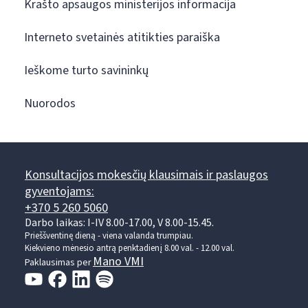
Krašto apsaugos ministerijos informacija
Interneto svetainės atitikties paraiška
Ieškome turto savininkų
Nuorodos
Konsultacijos mokesčių klausimais ir paslaugos
gyventojams:
+370 5 260 5060
Darbo laikas: I-IV 8.00-17.00, V 8.00-15.45.
Prieššventinę dieną - viena valanda trumpiau.
Kiekvieno mėnesio antrą penktadienį 8.00 val. - 12.00 val.
Mano VMI
Paklausimas per