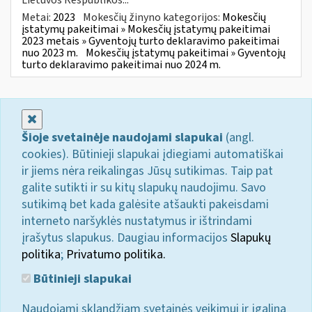
Metai:
2023
Mokesčių žinyno kategorijos:
Mokesčių
įstatymų pakeitimai » Mokesčių įstatymų pakeitimai
2023 metais » Gyventojų turto deklaravimo pakeitimai
nuo 2023 m.
Mokesčių įstatymų pakeitimai » Gyventojų
turto deklaravimo pakeitimai nuo 2024 m.
Uždaryti
Šioje svetainėje naudojami slapukai
(angl.
cookies). Būtinieji slapukai įdiegiami automatiškai
ir jiems nėra reikalingas Jūsų sutikimas. Taip pat
galite sutikti ir su kitų slapukų naudojimu. Savo
sutikimą bet kada galėsite atšaukti pakeisdami
interneto naršyklės nustatymus ir ištrindami
įrašytus slapukus. Daugiau informacijos
Slapukų
politika
;
Privatumo politika.
Būtinieji slapukai
Naudojami sklandžiam svetainės veikimui ir įgalina