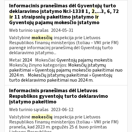
Informacinis pranešimas dėl Gyventojų turto
deklaravimo įstatymo Nr.I-1338 1,
2
,...3, 6, 72
ir
11 straipsnių pakeitimo įstatymo
ir
Gyventojų pajamų mokesčio įstatymo
Web turinio sąrašas
2024-05-31
Valstybinė
mokesčių
inspekcija prie Lietuvos
Respublikos finansų ministerijos (toliau – VMI prie FM)
parengė informacinį pranešimą dėl Gyventojų turto
deklaravimo įstatymo...
Metai:
2024
Mokesčiai:
Gyventojų pajamų mokestis
Mokesčių žinyno kategorijos:
Mokesčių įstatymų
pakeitimai » Gyventojų pajamų mokesčio pakeitimai nuo
2024 m.
Mokesčių įstatymų pakeitimai » Gyventojų
turto deklaravimo pakeitimai nuo 2024 m.
Informacinis pranešimas dėl Lietuvos
Respublikos gyventojų turto deklaravimo
įstatymo pakeitimo
Web turinio sąrašas
2023-06-12
Valstybinė
mokesčių
inspekcija prie Lietuvos
Respublikos finansų ministerijos (toliau – VMI prie FM)
praneša, kad 2023 m. gegužės 25 d. buvo priimtas
Lietuvos Respublikos...