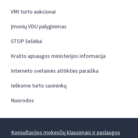
VMI turto aukcionai
Įmonių VDU palyginimas
STOP šešėliui
Krašto apsaugos ministerijos informacija
Interneto svetainės atitikties paraiška
Ieškome turto savininkų
Nuorodos
Konsultacijos mokesčių klausimais ir paslaugos