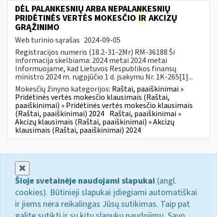
DĖL PALANKESNIŲ ARBA NEPALANKESNIŲ
PRIDĖTINĖS VERTĖS MOKESČIO
IR
AKCIZŲ
GRĄŽINIMO
Web turinio sąrašas
2024-09-05
Registracijos numeris (18.2-31-2Mr) RM-36188 Ši
informacija skelbiama: 2024 metai 2024 metai
Informuojame, kad Lietuvos Respublikos finansų
ministro 2024 m. rugpjūčio 1 d. įsakymu Nr. 1K-265[1]...
Mokesčių žinyno kategorijos:
Raštai, paaiškinimai »
Pridėtinės vertės mokesčio klausimais (Raštai,
paaiškinimai) » Pridėtinės vertės mokesčio klausimais
(Raštai, paaiškinimai) 2024
Raštai, paaiškinimai »
Akcizų klausimais (Raštai, paaiškinimai) » Akcizų
klausimais (Raštai, paaiškinimai) 2024
Uždaryti
Šioje svetainėje naudojami slapukai
(angl.
cookies). Būtinieji slapukai įdiegiami automatiškai
ir jiems nėra reikalingas Jūsų sutikimas. Taip pat
galite sutikti ir su kitų slapukų naudojimu. Savo