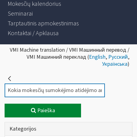
Mokesčių kalendorius
Seminarai
Tarptautinis apmokestinimas
Kontaktai / Apklausa
VMI Machine translation / VMI Машинный перевод /
VMI Машинний переклад (
English
,
Русский
,
Українська
)
Paieška
Kategorijos