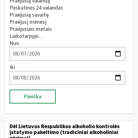
Praėjusią valandą
Paskutines 24 valandas
Praėjusią savaitę
Praėjusį mėnesį
Praėjusiais metais
Laikotarpyje…
Nuo
Iki
Paieška
Dėl Lietuvos Respublikos alkoholio kontrolės
įstatymo pakeitimo (tradiciniai alkoholiniai