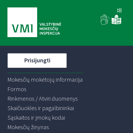
Prisijungti
Mokesčių mokėtojų informacija
Formos
Rinkmenos / Atviri duomenys
Skaičiuoklės ir pagalbininkai
Sąskaitos ir įmokų kodai
Mokesčių žinynas