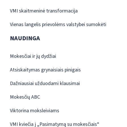
VMI skaitmeninė transformacija
Vienas langelis prievolėms valstybei sumokėti
NAUDINGA
Mokesčiai ir jų dydžiai
Atsiskaitymas grynaisiais pinigais
Dažniausiai užduodami klausimai
Mokesčių ABC
Viktorina moksleiviams
VMI kviečia į „Pasimatymą su mokesčiais“