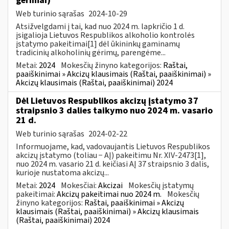
gėrimai)
Web turinio sąrašas
2024-10-29
Atsižvelgdami į tai, kad nuo 2024 m. lapkričio 1 d.
įsigalioja Lietuvos Respublikos alkoholio kontrolės
įstatymo pakeitimai[1] dėl ūkininkų gaminamų
tradicinių alkoholinių gėrimų, parengėme...
Metai:
2024
Mokesčių žinyno kategorijos:
Raštai,
paaiškinimai » Akcizų klausimais (Raštai, paaiškinimai) »
Akcizų klausimais (Raštai, paaiškinimai) 2024
Dėl Lietuvos Respublikos akcizų įstatymo 37
straipsnio 3 dalies taikymo nuo 2024 m. vasario
21 d.
Web turinio sąrašas
2024-02-22
Informuojame, kad, vadovaujantis Lietuvos Respublikos
akcizų įstatymo (toliau − AĮ) pakeitimu Nr. XIV-2473[1],
nuo 2024 m. vasario 21 d. keičiasi AĮ 37 straipsnio 3 dalis,
kurioje nustatoma akcizų...
Metai:
2024
Mokesčiai:
Akcizai
Mokesčių įstatymų
pakeitimai:
Akcizų pakeitimai nuo 2024 m.
Mokesčių
žinyno kategorijos:
Raštai, paaiškinimai » Akcizų
klausimais (Raštai, paaiškinimai) » Akcizų klausimais
(Raštai, paaiškinimai) 2024