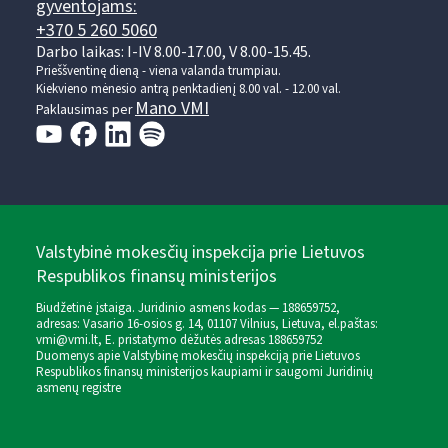
gyventojams:
+370 5 260 5060
Darbo laikas: I-IV 8.00-17.00, V 8.00-15.45.
Prieššventinę dieną - viena valanda trumpiau.
Kiekvieno mėnesio antrą penktadienį 8.00 val. - 12.00 val.
Mano VMI
Paklausimas per
Valstybinė mokesčių inspekcija prie Lietuvos
Respublikos finansų ministerijos
Biudžetinė įstaiga. Juridinio asmens kodas — 188659752,
adresas: Vasario 16-osios g. 14, 01107 Vilnius, Lietuva, el.paštas:
vmi@vmi.lt
, E. pristatymo dėžutės adresas 188659752
Duomenys apie Valstybinę mokesčių inspekciją prie Lietuvos
Respublikos finansų ministerijos kaupiami ir saugomi Juridinių
asmenų registre