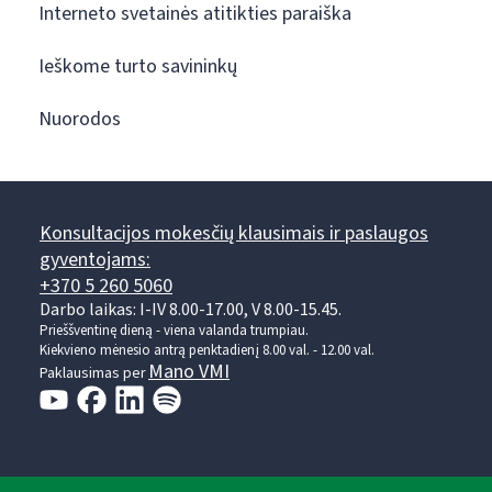
Interneto svetainės atitikties paraiška
Ieškome turto savininkų
Nuorodos
Konsultacijos mokesčių klausimais ir paslaugos
gyventojams:
+370 5 260 5060
Darbo laikas: I-IV 8.00-17.00, V 8.00-15.45.
Prieššventinę dieną - viena valanda trumpiau.
Kiekvieno mėnesio antrą penktadienį 8.00 val. - 12.00 val.
Mano VMI
Paklausimas per