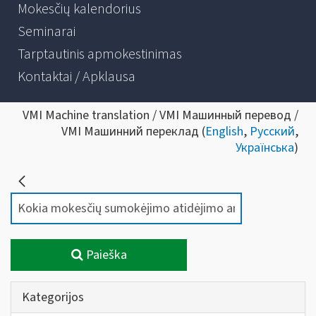
Mokesčių kalendorius
Seminarai
Tarptautinis apmokestinimas
Kontaktai / Apklausa
VMI Machine translation / VMI Машинный перевод /
VMI Машинний переклад (
English
,
Русский
,
Українська
)
Paieška
Kategorijos