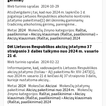
gėrimai)
Web turinio sąrašas
2024-10-29
Atsižvelgdami į tai, kad nuo 2024 m. lapkričio 1 d.
įsigalioja Lietuvos Respublikos alkoholio kontrolės
įstatymo pakeitimai[1] dėl ūkininkų gaminamų
tradicinių alkoholinių gėrimų, parengėme...
Metai:
2024
Mokesčių žinyno kategorijos:
Raštai,
paaiškinimai » Akcizų klausimais (Raštai, paaiškinimai) »
Akcizų klausimais (Raštai, paaiškinimai) 2024
Dėl Lietuvos Respublikos akcizų įstatymo 37
straipsnio 3 dalies taikymo nuo 2024 m. vasario
21 d.
Web turinio sąrašas
2024-02-22
Informuojame, kad, vadovaujantis Lietuvos Respublikos
akcizų įstatymo (toliau − AĮ) pakeitimu Nr. XIV-2473[1],
nuo 2024 m. vasario 21 d. keičiasi AĮ 37 straipsnio 3 dalis,
kurioje nustatoma akcizų...
Metai:
2024
Mokesčiai:
Akcizai
Mokesčių įstatymų
pakeitimai:
Akcizų pakeitimai nuo 2024 m.
Mokesčių
žinyno kategorijos:
Raštai, paaiškinimai » Akcizų
klausimais (Raštai, paaiškinimai) » Akcizų klausimais
(Raštai, paaiškinimai) 2024