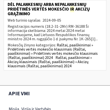
DĖL PALANKESNIŲ ARBA NEPALANKESNIŲ
PRIDĖTINĖS VERTĖS MOKESČIO
IR
AKCIZŲ
GRĄŽINIMO
Web turinio sąrašas
2024-09-05
Registracijos numeris (18.2-31-2Mr) RM-36188 Ši
informacija skelbiama: 2024 metai 2024 metai
Informuojame, kad Lietuvos Respublikos finansų
ministro 2024 m. rugpjūčio 1 d. įsakymu Nr. 1K-265[1]...
Mokesčių žinyno kategorijos:
Raštai, paaiškinimai »
Pridėtinės vertės mokesčio klausimais (Raštai,
paaiškinimai) » Pridėtinės vertės mokesčio klausimais
(Raštai, paaiškinimai) 2024
Raštai, paaiškinimai »
Akcizų klausimais (Raštai, paaiškinimai) » Akcizų
klausimais (Raštai, paaiškinimai) 2024
APIE VMI
Misija, Vizija ir Vertybės