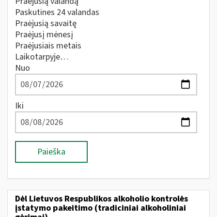
Praėjusią valandą
Paskutines 24 valandas
Praėjusią savaitę
Praėjusį mėnesį
Praėjusiais metais
Laikotarpyje…
Nuo
Iki
Paieška
Dėl Lietuvos Respublikos alkoholio kontrolės
įstatymo pakeitimo (tradiciniai alkoholiniai