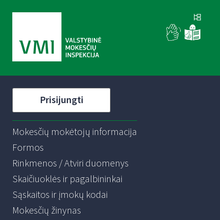
Prisijungti
Mokesčių mokėtojų informacija
Formos
Rinkmenos / Atviri duomenys
Skaičiuoklės ir pagalbininkai
Sąskaitos ir įmokų kodai
Mokesčių žinynas