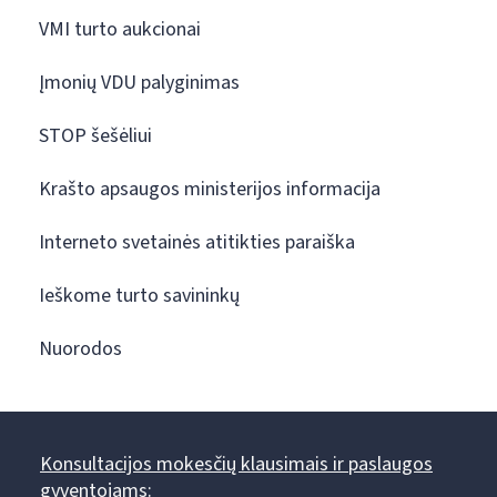
VMI turto aukcionai
Įmonių VDU palyginimas
STOP šešėliui
Krašto apsaugos ministerijos informacija
Interneto svetainės atitikties paraiška
Ieškome turto savininkų
Nuorodos
Konsultacijos mokesčių klausimais ir paslaugos
gyventojams: