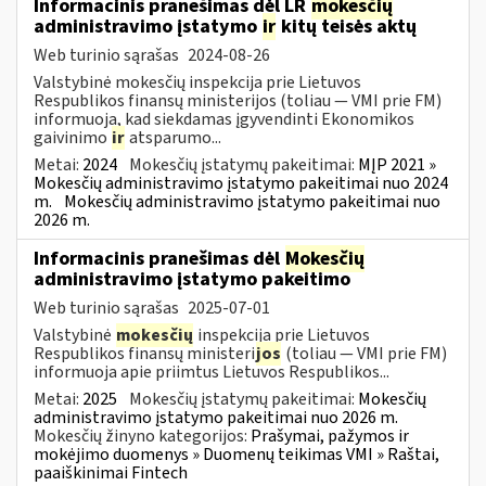
Informacinis pranešimas dėl LR
mokesčių
administravimo įstatymo
ir
kitų teisės aktų
Web turinio sąrašas
2024-08-26
Valstybinė mokesčių inspekcija prie Lietuvos
Respublikos finansų ministerijos (toliau — VMI prie FM)
informuoja, kad siekdamas įgyvendinti Ekonomikos
gaivinimo
ir
atsparumo...
Metai:
2024
Mokesčių įstatymų pakeitimai:
MĮP 2021 »
Mokesčių administravimo įstatymo pakeitimai nuo 2024
m.
Mokesčių administravimo įstatymo pakeitimai nuo
2026 m.
Informacinis pranešimas dėl
Mokesčių
administravimo įstatymo pakeitimo
Web turinio sąrašas
2025-07-01
Valstybinė
mokesčių
inspekcija prie Lietuvos
Respublikos finansų ministeri
jos
(toliau — VMI prie FM)
informuoja apie priimtus Lietuvos Respublikos...
Metai:
2025
Mokesčių įstatymų pakeitimai:
Mokesčių
administravimo įstatymo pakeitimai nuo 2026 m.
Mokesčių žinyno kategorijos:
Prašymai, pažymos ir
mokėjimo duomenys » Duomenų teikimas VMI » Raštai,
paaiškinimai Fintech