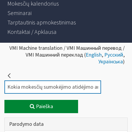
Mokesčių kalendorius
Seminarai
Tarptautinis apmokestinimas
Kontaktai / Apklausa
VMI Machine translation / VMI Машинный перевод /
VMI Машинний переклад (
English
,
Русский
,
Українська
)
Paieška
Parodymo data