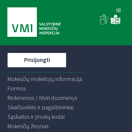
Prisijungti
Mokesčių mokėtojų informacija
Formos
Rinkmenos / Atviri duomenys
Skaičiuoklės ir pagalbininkai
Sąskaitos ir įmokų kodai
Mokesčių žinynas