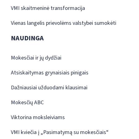
VMI skaitmeninė transformacija
Vienas langelis prievolėms valstybei sumokėti
NAUDINGA
Mokesčiai ir jų dydžiai
Atsiskaitymas grynaisiais pinigais
Dažniausiai užduodami klausimai
Mokesčių ABC
Viktorina moksleiviams
VMI kviečia į „Pasimatymą su mokesčiais“