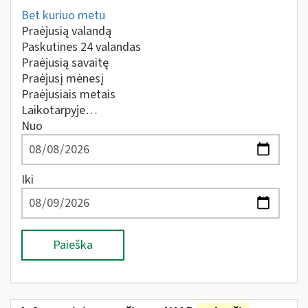
Bet kuriuo metu
Praėjusią valandą
Paskutines 24 valandas
Praėjusią savaitę
Praėjusį mėnesį
Praėjusiais metais
Laikotarpyje…
Nuo
Iki
Paieška