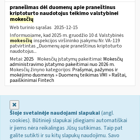
pranešimas dėl duomenų apie praneštinus
kriptoturto naudotojus teikimo valstybinei
mokesčių
Web turinio sąrašas
2025-12-15
Informuojame, kad 2025 m. gruodžio 10 d. Valstybinės
mokesčių
inspekcijos viršininko įsakymu Nr. VA-119
patvirtintas „Duomenų apie praneštinus kriptoturto
naudotojus...
Metai:
2025
Mokesčių įstatymų pakeitimai:
Mokesčių
administravimo įstatymo pakeitimai nuo 2026 m.
Mokesčių žinyno kategorijos:
Prašymai, pažymos ir
mokėjimo duomenys » Duomenų teikimas VMI » Raštai,
paaiškinimai Fintech
Uždaryti
Šioje svetainėje naudojami slapukai
(angl.
cookies). Būtinieji slapukai įdiegiami automatiškai
ir jiems nėra reikalingas Jūsų sutikimas. Taip pat
galite sutikti ir su kitų slapukų naudojimu. Savo