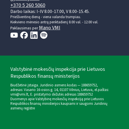
+370 5 260 5060
Darbo laikas: I-IV 8.00-17.00, V 8.00-15.45.
Prieššventinę dieną - viena valanda trumpiau.
Kiekvieno mėnesio antrą penktadienį 8.00 val. - 12.00 val.
Mano VMI
Paklausimas per
Valstybinė mokesčių inspekcija prie Lietuvos
Respublikos finansų ministerijos
Biudžetinė įstaiga. Juridinio asmens kodas — 188659752,
adresas: Vasario 16-osios g. 14, 01107 Vilnius, Lietuva, el.paštas:
vmi@vmi.lt
, E. pristatymo dėžutės adresas 188659752
Duomenys apie Valstybinę mokesčių inspekciją prie Lietuvos
Respublikos finansų ministerijos kaupiami ir saugomi Juridinių
asmenų registre