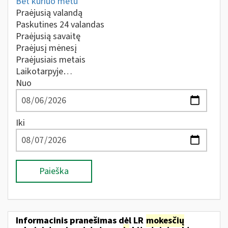
Bet kuriuo metu
Praėjusią valandą
Paskutines 24 valandas
Praėjusią savaitę
Praėjusį mėnesį
Praėjusiais metais
Laikotarpyje…
Nuo
Iki
Paieška
Informacinis pranešimas dėl LR
mokesčių