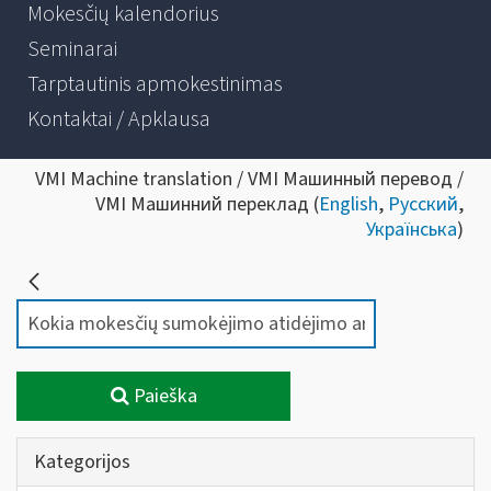
Mokesčių kalendorius
Seminarai
Tarptautinis apmokestinimas
Kontaktai / Apklausa
VMI Machine translation / VMI Машинный перевод /
VMI Машинний переклад (
English
,
Русский
,
Українська
)
Paieška
Kategorijos