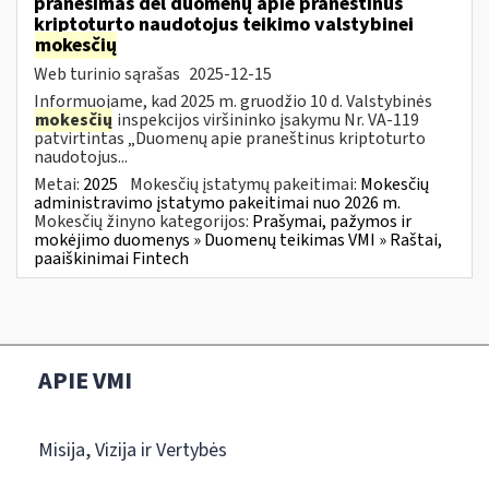
pranešimas dėl duomenų apie praneštinus
kriptoturto naudotojus teikimo valstybinei
mokesčių
Web turinio sąrašas
2025-12-15
Informuojame, kad 2025 m. gruodžio 10 d. Valstybinės
mokesčių
inspekcijos viršininko įsakymu Nr. VA-119
patvirtintas „Duomenų apie praneštinus kriptoturto
naudotojus...
Metai:
2025
Mokesčių įstatymų pakeitimai:
Mokesčių
administravimo įstatymo pakeitimai nuo 2026 m.
Mokesčių žinyno kategorijos:
Prašymai, pažymos ir
mokėjimo duomenys » Duomenų teikimas VMI » Raštai,
paaiškinimai Fintech
APIE VMI
Misija, Vizija ir Vertybės