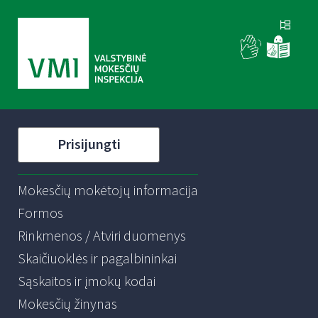
Prisijungti
Mokesčių mokėtojų informacija
Formos
Rinkmenos / Atviri duomenys
Skaičiuoklės ir pagalbininkai
Sąskaitos ir įmokų kodai
Mokesčių žinynas