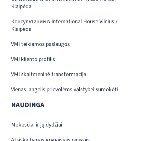
Klaipėda
Консультации в International House Vilnius /
Klaipėda
VMI teikiamos paslaugos
VMI kliento profilis
VMI skaitmeninė transformacija
Vienas langelis prievolėms valstybei sumokėti
NAUDINGA
Mokesčiai ir jų dydžiai
Atsiskaitymas grynaisiais pinigais