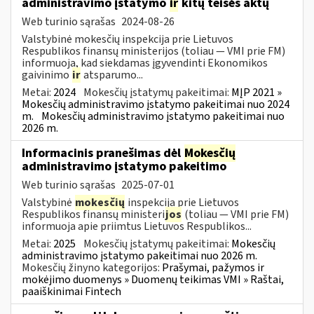
administravimo įstatymo
ir
kitų teisės aktų
Web turinio sąrašas
2024-08-26
Valstybinė mokesčių inspekcija prie Lietuvos
Respublikos finansų ministerijos (toliau — VMI prie FM)
informuoja, kad siekdamas įgyvendinti Ekonomikos
gaivinimo
ir
atsparumo...
Metai:
2024
Mokesčių įstatymų pakeitimai:
MĮP 2021 »
Mokesčių administravimo įstatymo pakeitimai nuo 2024
m.
Mokesčių administravimo įstatymo pakeitimai nuo
2026 m.
Informacinis pranešimas dėl
Mokesčių
administravimo įstatymo pakeitimo
Web turinio sąrašas
2025-07-01
Valstybinė
mokesčių
inspekcija prie Lietuvos
Respublikos finansų ministeri
jos
(toliau — VMI prie FM)
informuoja apie priimtus Lietuvos Respublikos...
Metai:
2025
Mokesčių įstatymų pakeitimai:
Mokesčių
administravimo įstatymo pakeitimai nuo 2026 m.
Mokesčių žinyno kategorijos:
Prašymai, pažymos ir
mokėjimo duomenys » Duomenų teikimas VMI » Raštai,
paaiškinimai Fintech