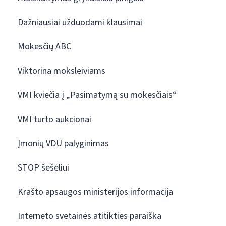
Dažniausiai užduodami klausimai
Mokesčių ABC
Viktorina moksleiviams
VMI kviečia į „Pasimatymą su mokesčiais“
VMI turto aukcionai
Įmonių VDU palyginimas
STOP šešėliui
Krašto apsaugos ministerijos informacija
Interneto svetainės atitikties paraiška