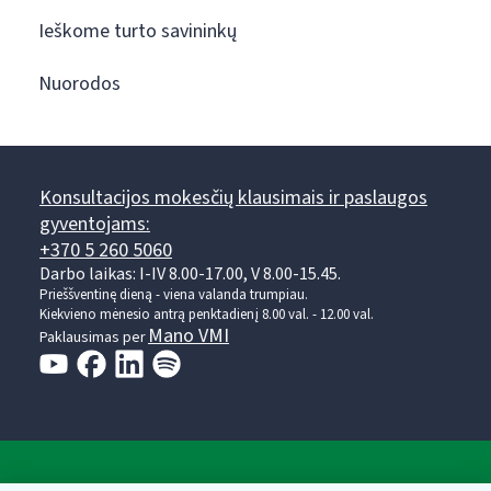
Ieškome turto savininkų
Nuorodos
Konsultacijos mokesčių klausimais ir paslaugos
gyventojams:
+370 5 260 5060
Darbo laikas: I-IV 8.00-17.00, V 8.00-15.45.
Prieššventinę dieną - viena valanda trumpiau.
Kiekvieno mėnesio antrą penktadienį 8.00 val. - 12.00 val.
Mano VMI
Paklausimas per