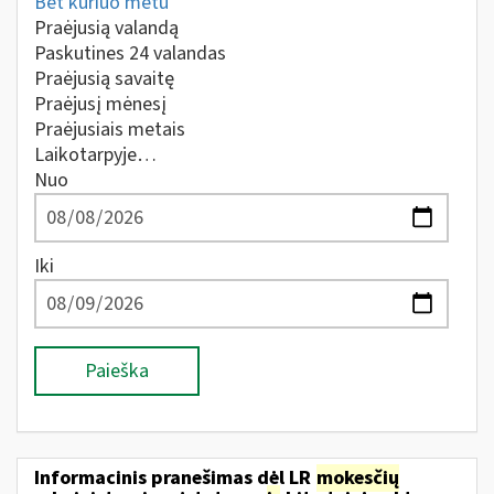
Bet kuriuo metu
Praėjusią valandą
Paskutines 24 valandas
Praėjusią savaitę
Praėjusį mėnesį
Praėjusiais metais
Laikotarpyje…
Nuo
Iki
Paieška
Informacinis pranešimas dėl LR
mokesčių