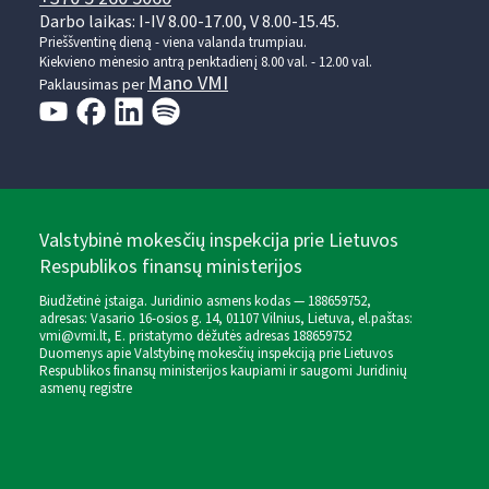
Darbo laikas: I-IV 8.00-17.00, V 8.00-15.45.
Prieššventinę dieną - viena valanda trumpiau.
Kiekvieno mėnesio antrą penktadienį 8.00 val. - 12.00 val.
Mano VMI
Paklausimas per
Valstybinė mokesčių inspekcija prie Lietuvos
Respublikos finansų ministerijos
Biudžetinė įstaiga. Juridinio asmens kodas — 188659752,
adresas: Vasario 16-osios g. 14, 01107 Vilnius, Lietuva, el.paštas:
vmi@vmi.lt
, E. pristatymo dėžutės adresas 188659752
Duomenys apie Valstybinę mokesčių inspekciją prie Lietuvos
Respublikos finansų ministerijos kaupiami ir saugomi Juridinių
asmenų registre