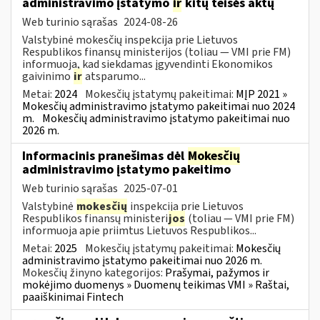
administravimo įstatymo
ir
kitų teisės aktų
Web turinio sąrašas
2024-08-26
Valstybinė mokesčių inspekcija prie Lietuvos
Respublikos finansų ministerijos (toliau — VMI prie FM)
informuoja, kad siekdamas įgyvendinti Ekonomikos
gaivinimo
ir
atsparumo...
Metai:
2024
Mokesčių įstatymų pakeitimai:
MĮP 2021 »
Mokesčių administravimo įstatymo pakeitimai nuo 2024
m.
Mokesčių administravimo įstatymo pakeitimai nuo
2026 m.
Informacinis pranešimas dėl
Mokesčių
administravimo įstatymo pakeitimo
Web turinio sąrašas
2025-07-01
Valstybinė
mokesčių
inspekcija prie Lietuvos
Respublikos finansų ministeri
jos
(toliau — VMI prie FM)
informuoja apie priimtus Lietuvos Respublikos...
Metai:
2025
Mokesčių įstatymų pakeitimai:
Mokesčių
administravimo įstatymo pakeitimai nuo 2026 m.
Mokesčių žinyno kategorijos:
Prašymai, pažymos ir
mokėjimo duomenys » Duomenų teikimas VMI » Raštai,
paaiškinimai Fintech