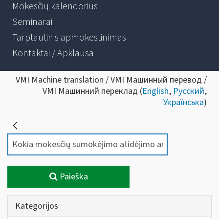
Mokesčių kalendorius
Seminarai
Tarptautinis apmokestinimas
Kontaktai / Apklausa
VMI Machine translation / VMI Машинный перевод /
VMI Машинний переклад (
English
,
Русский
,
Українська
)
Paieška
Kategorijos