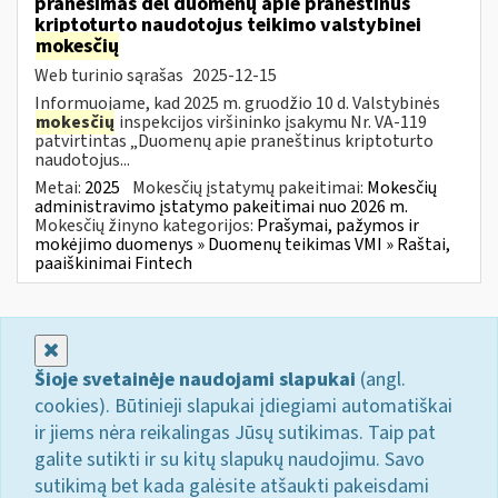
pranešimas dėl duomenų apie praneštinus
kriptoturto naudotojus teikimo valstybinei
mokesčių
Web turinio sąrašas
2025-12-15
Informuojame, kad 2025 m. gruodžio 10 d. Valstybinės
mokesčių
inspekcijos viršininko įsakymu Nr. VA-119
patvirtintas „Duomenų apie praneštinus kriptoturto
naudotojus...
Metai:
2025
Mokesčių įstatymų pakeitimai:
Mokesčių
administravimo įstatymo pakeitimai nuo 2026 m.
Mokesčių žinyno kategorijos:
Prašymai, pažymos ir
mokėjimo duomenys » Duomenų teikimas VMI » Raštai,
paaiškinimai Fintech
Uždaryti
Šioje svetainėje naudojami slapukai
(angl.
cookies). Būtinieji slapukai įdiegiami automatiškai
ir jiems nėra reikalingas Jūsų sutikimas. Taip pat
galite sutikti ir su kitų slapukų naudojimu. Savo
sutikimą bet kada galėsite atšaukti pakeisdami