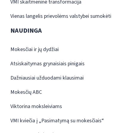
VMI skaitmeninė transformacija
Vienas langelis prievolėms valstybei sumokėti
NAUDINGA
Mokesčiai ir jų dydžiai
Atsiskaitymas grynaisiais pinigais
Dažniausiai užduodami klausimai
Mokesčių ABC
Viktorina moksleiviams
VMI kviečia į „Pasimatymą su mokesčiais“