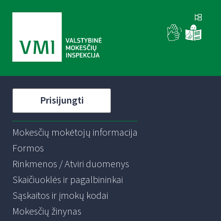
Prisijungti
Mokesčių mokėtojų informacija
Formos
Rinkmenos / Atviri duomenys
Skaičiuoklės ir pagalbininkai
Sąskaitos ir įmokų kodai
Mokesčių žinynas