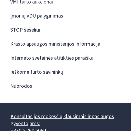
VMI turto aukcionai
Įmonių VDU palyginimas
STOP šešėliui
Krašto apsaugos ministerijos informacija
Interneto svetainės atitikties paraiška
Ieškome turto savininkų
Nuorodos
Konsultacijos mokesčių klausimais ir paslaugos
gyventojams:
+370 5 260 5060