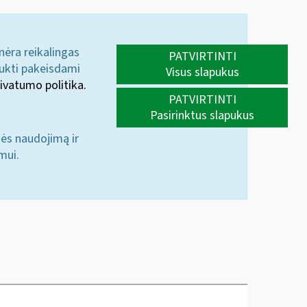
 nėra reikalingas
PATVIRTINTI
aukti pakeisdami
Visus slapukus
ivatumo politika.
PATVIRTINTI
Pasirinktus slapukus
nės naudojimą ir
mui.