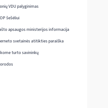
onių VDU palyginimas
OP šešėliui
ašto apsaugos ministerijos informacija
terneto svetainės atitikties paraiška
škome turto savininkų
orodos