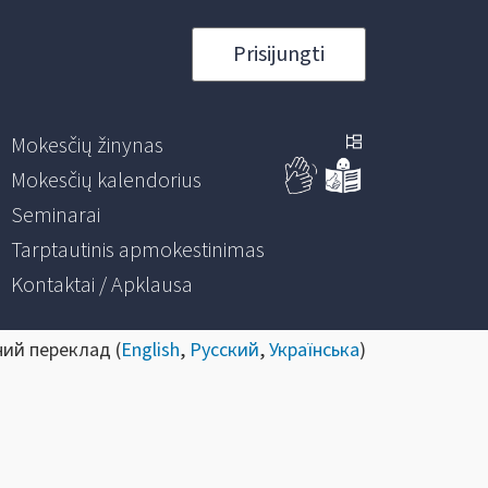
Prisijungti
Mokesčių žinynas
Mokesčių kalendorius
Seminarai
Tarptautinis apmokestinimas
Kontaktai / Apklausa
ний переклад (
English
,
Русский
,
Українська
)