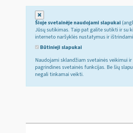
Uždaryti
Šioje svetainėje naudojami slapukai
(angl
Jūsų sutikimas. Taip pat galite sutikti ir s
interneto naršyklės nustatymus ir ištrindam
Būtinieji slapukai
Naudojami sklandžiam svetainės veikimui ir 
pagrindines svetainės funkcijas. Be šių slap
negali tinkamai veikti.