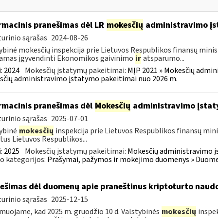
rmacinis pranešimas dėl LR
mokesčių
administravimo į
urinio sąrašas
2024-08-26
ybinė mokesčių inspekcija prie Lietuvos Respublikos finansų minist
amas įgyvendinti Ekonomikos gaivinimo
ir
atsparumo...
:
2024
Mokesčių įstatymų pakeitimai:
MĮP 2021 » Mokesčių admin
čių administravimo įstatymo pakeitimai nuo 2026 m.
rmacinis pranešimas dėl
Mokesčių
administravimo įstat
urinio sąrašas
2025-07-01
ybinė
mokesčių
inspekcija prie Lietuvos Respublikos finansų mini
tus Lietuvos Respublikos...
:
2025
Mokesčių įstatymų pakeitimai:
Mokesčių administravimo į
o kategorijos:
Prašymai, pažymos ir mokėjimo duomenys » Duomenų
ešimas dėl duomenų apie praneštinus kriptoturto naudo
urinio sąrašas
2025-12-15
muojame, kad 2025 m. gruodžio 10 d. Valstybinės
mokesčių
inspek