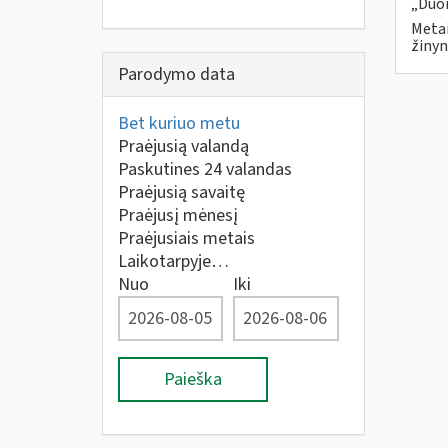
„Duom
Metai
žinyn
Parodymo data
Bet kuriuo metu
Praėjusią valandą
Paskutines 24 valandas
Praėjusią savaitę
Praėjusį mėnesį
Praėjusiais metais
Laikotarpyje…
Nuo
Iki
Paieška