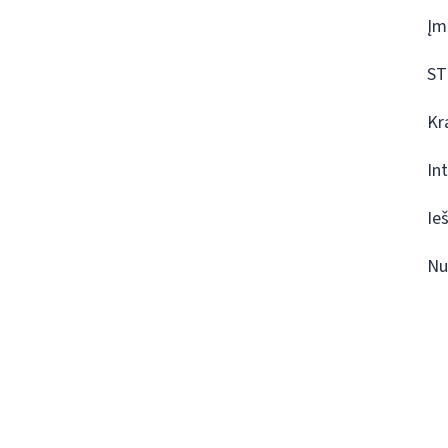
Įm
ST
Kr
In
Ie
Nu