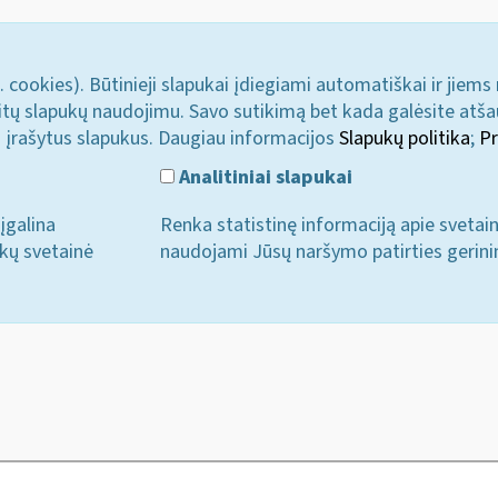
. cookies). Būtinieji slapukai įdiegiami automatiškai ir jiems
u kitų slapukų naudojimu. Savo sutikimą bet kada galėsite atš
i įrašytus slapukus. Daugiau informacijos
Slapukų politika
;
Pr
Analitiniai slapukai
įgalina
Renka statistinę informaciją apie svetai
ukų svetainė
naudojami Jūsų naršymo patirties gerini