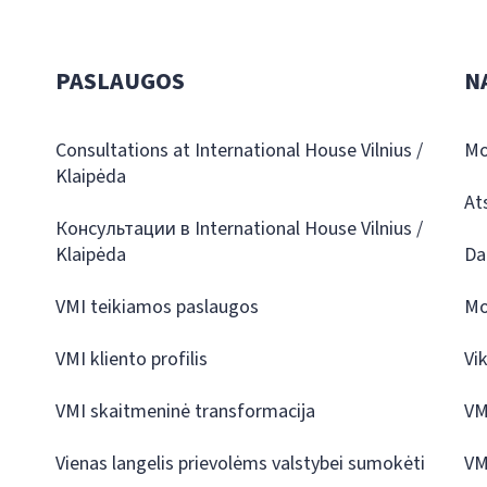
PASLAUGOS
N
Consultations at International House Vilnius /
Mo
Klaipėda
At
Консультации в International House Vilnius /
Klaipėda
Da
VMI teikiamos paslaugos
Mo
VMI kliento profilis
Vi
VMI skaitmeninė transformacija
VM
Vienas langelis prievolėms valstybei sumokėti
VM