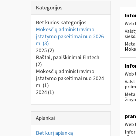
Kategorijos
Info
Bet kurios kategorijos
Web t
Mokesčių administravimo
Valst
įstatymo pakeitimai nuo 2026
siekd
m.
(3)
Metai
Mokes
2025
(2)
Raštai, paaiškinimai Fintech
(2)
Info
Mokesčių administravimo
Web t
įstatymo pakeitimai nuo 2024
Valst
m.
(1)
priim
2024
(1)
Metai
žinyn
pran
Aplankai
Web t
Infor
Bet kurį aplanką