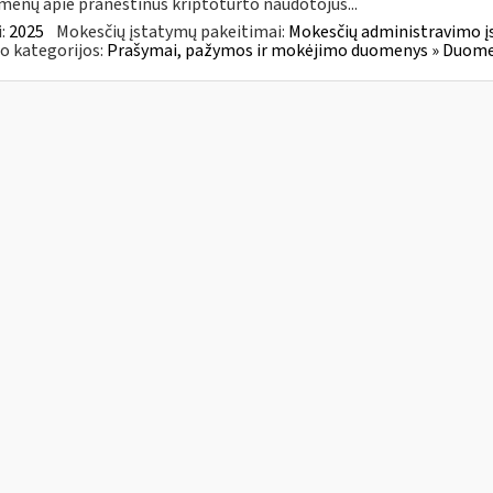
enų apie praneštinus kriptoturto naudotojus...
:
2025
Mokesčių įstatymų pakeitimai:
Mokesčių administravimo į
o kategorijos:
Prašymai, pažymos ir mokėjimo duomenys » Duomenų