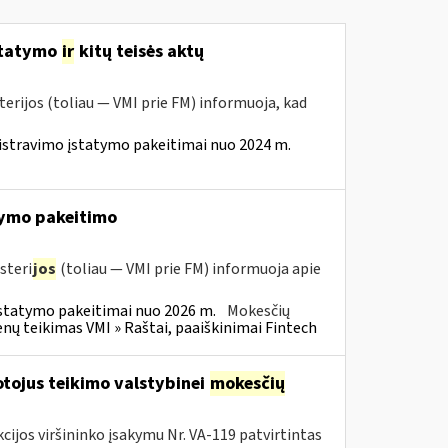
statymo
ir
kitų teisės aktų
erijos (toliau — VMI prie FM) informuoja, kad
istravimo įstatymo pakeitimai nuo 2024 m.
ymo pakeitimo
steri
jos
(toliau — VMI prie FM) informuoja apie
statymo pakeitimai nuo 2026 m.
Mokesčių
 teikimas VMI » Raštai, paaiškinimai Fintech
tojus teikimo valstybinei
mokesčių
cijos viršininko įsakymu Nr. VA-119 patvirtintas