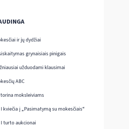
AUDINGA
kesčiai ir jų dydžiai
siskaitymas grynaisiais pinigais
žniausiai užduodami klausimai
kesčių ABC
ktorina moksleiviams
I kviečia į „Pasimatymą su mokesčiais“
I turto aukcionai