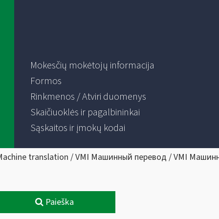
Mokesčių mokėtojų informacija
Formos
Rinkmenos / Atviri duomenys
Skaičiuoklės ir pagalbininkai
Sąskaitos ir įmokų kodai
Machine translation / VMI Машинный перевод / VMI Машин
Paieška