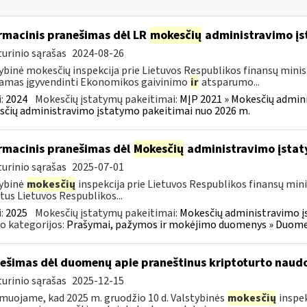
rmacinis pranešimas dėl LR
mokesčių
administravimo į
urinio sąrašas
2024-08-26
ybinė mokesčių inspekcija prie Lietuvos Respublikos finansų minist
amas įgyvendinti Ekonomikos gaivinimo
ir
atsparumo...
:
2024
Mokesčių įstatymų pakeitimai:
MĮP 2021 » Mokesčių admin
čių administravimo įstatymo pakeitimai nuo 2026 m.
rmacinis pranešimas dėl
Mokesčių
administravimo įstat
urinio sąrašas
2025-07-01
ybinė
mokesčių
inspekcija prie Lietuvos Respublikos finansų mini
tus Lietuvos Respublikos...
:
2025
Mokesčių įstatymų pakeitimai:
Mokesčių administravimo į
o kategorijos:
Prašymai, pažymos ir mokėjimo duomenys » Duomenų
ešimas dėl duomenų apie praneštinus kriptoturto naudo
urinio sąrašas
2025-12-15
muojame, kad 2025 m. gruodžio 10 d. Valstybinės
mokesčių
inspek