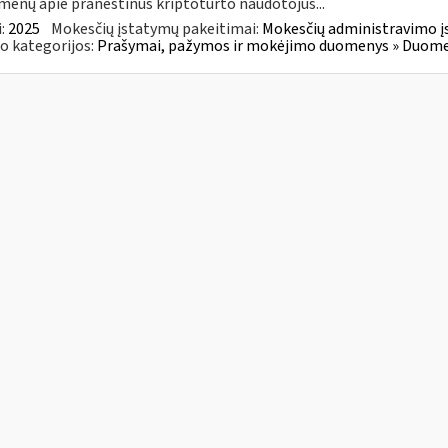
enų apie praneštinus kriptoturto naudotojus...
:
2025
Mokesčių įstatymų pakeitimai:
Mokesčių administravimo į
o kategorijos:
Prašymai, pažymos ir mokėjimo duomenys » Duomenų