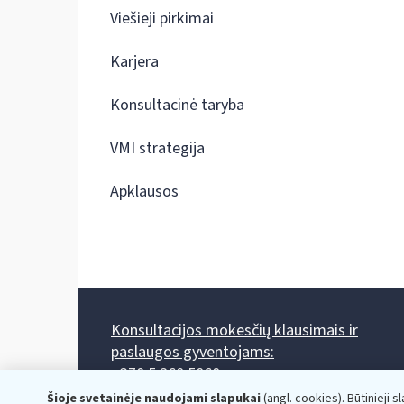
Viešieji pirkimai
Karjera
Konsultacinė taryba
VMI strategija
Apklausos
Konsultacijos mokesčių klausimais ir
paslaugos gyventojams:
+370 5 260 5060
Darbo laikas: I-IV 8.00-17.00, V 8.00-15.45.
Šioje svetainėje naudojami slapukai
(angl. cookies). Būtinieji s