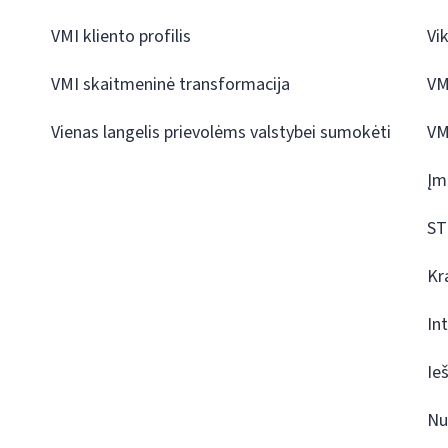
VMI kliento profilis
Vi
VMI skaitmeninė transformacija
VM
Vienas langelis prievolėms valstybei sumokėti
VM
Įm
ST
Kr
In
Ie
Nu