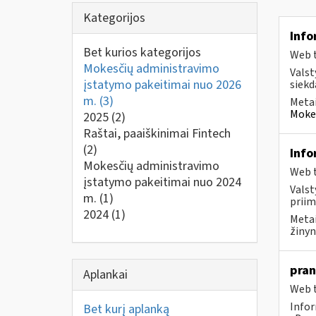
Kategorijos
Info
Bet kurios kategorijos
Web t
Mokesčių administravimo
Valst
įstatymo pakeitimai nuo 2026
siekd
m.
(3)
Metai
Mokes
2025
(2)
Raštai, paaiškinimai Fintech
(2)
Info
Mokesčių administravimo
Web t
įstatymo pakeitimai nuo 2024
Valst
m.
(1)
priim
2024
(1)
Metai
žinyn
pran
Aplankai
Web t
Infor
Bet kurį aplanką