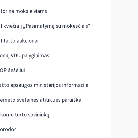
ktorina moksleiviams
I kviečia į „Pasimatymą su mokesčiais“
I turto aukcionai
onių VDU palyginimas
OP šešėliui
ašto apsaugos ministerijos informacija
terneto svetainės atitikties paraiška
škome turto savininkų
orodos