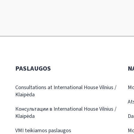
PASLAUGOS
N
Consultations at International House Vilnius /
Mo
Klaipėda
At
Консультации в International House Vilnius /
Klaipėda
Da
VMI teikiamos paslaugos
Mo