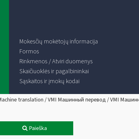
Mokesčių mokėtojų informacija
Formos
Rinkmenos / Atviri duomenys
Skaičiuoklės ir pagalbininkai
Sąskaitos ir įmokų kodai
Machine translation / VMI Машинный перевод / VMI Машин
Paieška