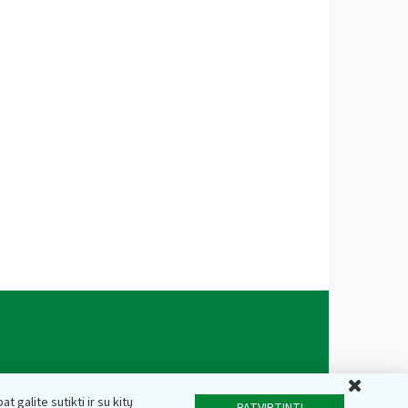
Uždar
t galite sutikti ir su kitų