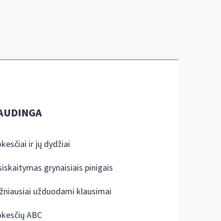
AUDINGA
kesčiai ir jų dydžiai
siskaitymas grynaisiais pinigais
žniausiai užduodami klausimai
kesčių ABC