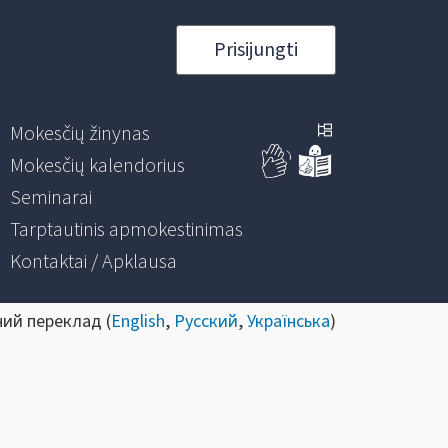
Prisijungti
Mokesčių žinynas
Mokesčių kalendorius
Seminarai
Tarptautinis apmokestinimas
Kontaktai / Apklausa
ний переклад (
English
,
Русский
,
Українська
)