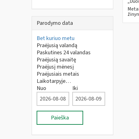
„Duom
Metai
žinyn
Parodymo data
Bet kuriuo metu
Praėjusią valandą
Paskutines 24 valandas
Praėjusią savaitę
Praėjusį mėnesį
Praėjusiais metais
Laikotarpyje…
Nuo
Iki
Paieška