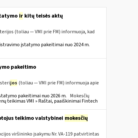
statymo
ir
kitų teisės aktų
erijos (toliau — VMI prie FM) informuoja, kad
istravimo įstatymo pakeitimai nuo 2024 m.
ymo pakeitimo
steri
jos
(toliau — VMI prie FM) informuoja apie
statymo pakeitimai nuo 2026 m.
Mokesčių
 teikimas VMI » Raštai, paaiškinimai Fintech
tojus teikimo valstybinei
mokesčių
cijos viršininko įsakymu Nr. VA-119 patvirtintas