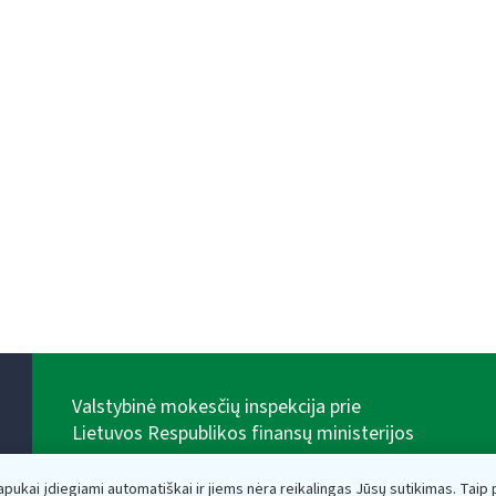
Valstybinė mokesčių inspekcija prie
Lietuvos Respublikos finansų ministerijos
Biudžetinė įstaiga. Juridinio asmens kodas — 188659752,
adresas: Vasario 16-osios g. 14, 01107 Vilnius, Lietuva,
lapukai įdiegiami automatiškai ir jiems nėra reikalingas Jūsų sutikimas. Taip pa