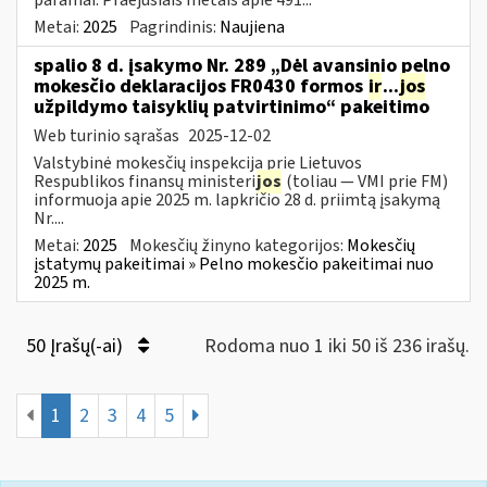
Metai:
2025
Pagrindinis:
Naujiena
spalio 8 d. įsakymo Nr. 289 „Dėl avansinio pelno
mokesčio deklaracijos FR0430 formos
ir
...
jos
užpildymo taisyklių patvirtinimo“ pakeitimo
Web turinio sąrašas
2025-12-02
Valstybinė mokesčių inspekcija prie Lietuvos
Respublikos finansų ministeri
jos
(toliau — VMI prie FM)
informuoja apie 2025 m. lapkričio 28 d. priimtą įsakymą
Nr....
Metai:
2025
Mokesčių žinyno kategorijos:
Mokesčių
įstatymų pakeitimai » Pelno mokesčio pakeitimai nuo
2025 m.
50 Įrašų(-ai)
Rodoma nuo 1 iki 50 iš 236 irašų.
1
2
3
4
5