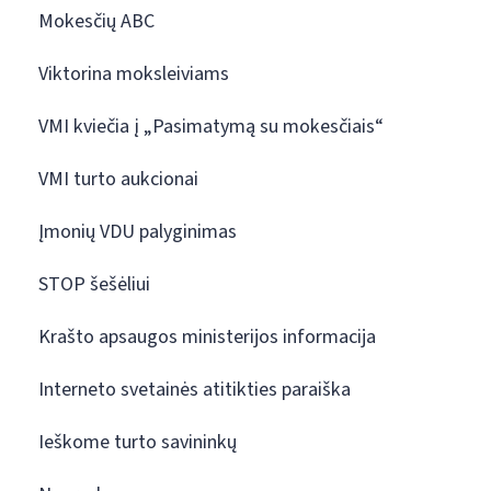
Mokesčių ABC
Viktorina moksleiviams
VMI kviečia į „Pasimatymą su mokesčiais“
VMI turto aukcionai
Įmonių VDU palyginimas
STOP šešėliui
Krašto apsaugos ministerijos informacija
Interneto svetainės atitikties paraiška
Ieškome turto savininkų