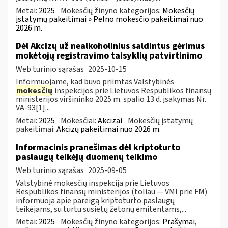
Metai:
2025
Mokesčių žinyno kategorijos:
Mokesčių
įstatymų pakeitimai » Pelno mokesčio pakeitimai nuo
2026 m.
Dėl Akcizų už nealkoholinius saldintus gėrimus
mokėtojų registravimo taisyklių patvirtinimo
Web turinio sąrašas
2025-10-15
Informuojame, kad buvo priimtas Valstybinės
mokesčių
inspekcijos prie Lietuvos Respublikos finansų
ministerijos viršininko 2025 m. spalio 13 d. įsakymas Nr.
VA-93[1]...
Metai:
2025
Mokesčiai:
Akcizai
Mokesčių įstatymų
pakeitimai:
Akcizų pakeitimai nuo 2026 m.
Informacinis pranešimas dėl kriptoturto
paslaugų teikėjų duomenų teikimo
Web turinio sąrašas
2025-09-05
Valstybinė mokesčių inspekcija prie Lietuvos
Respublikos finansų ministerijos (toliau — VMI prie FM)
informuoja apie pareigą kriptoturto paslaugų
teikėjams, su turtu susietų žetonų emitentams,...
Metai:
2025
Mokesčių žinyno kategorijos:
Prašymai,