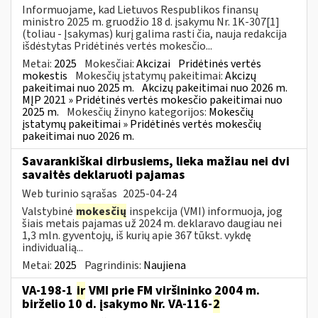
Informuojame, kad Lietuvos Respublikos finansų
ministro 2025 m. gruodžio 18 d. įsakymu Nr. 1K-307[1]
(toliau - Įsakymas) kurį galima rasti čia, nauja redakcija
išdėstytas Pridėtinės vertės mokesčio...
Metai:
2025
Mokesčiai:
Akcizai
Pridėtinės vertės
mokestis
Mokesčių įstatymų pakeitimai:
Akcizų
pakeitimai nuo 2025 m.
Akcizų pakeitimai nuo 2026 m.
MĮP 2021 » Pridėtinės vertės mokesčio pakeitimai nuo
2025 m.
Mokesčių žinyno kategorijos:
Mokesčių
įstatymų pakeitimai » Pridėtinės vertės mokesčių
pakeitimai nuo 2026 m.
Savarankiškai dirbusiems, lieka mažiau nei dvi
savaitės deklaruoti pajamas
Web turinio sąrašas
2025-04-24
Valstybinė
mokesčių
inspekcija (VMI) informuoja, jog
šiais metais pajamas už 2024 m. deklaravo daugiau nei
1,3 mln. gyventojų, iš kurių apie 367 tūkst. vykdę
individualią...
Metai:
2025
Pagrindinis:
Naujiena
VA-198-1
ir
VMI prie FM viršininko 2004 m.
birželio 10 d. įsakymo Nr. VA-116-
2