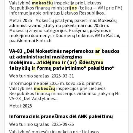
Valstybinė
mokesčių
inspekcija prie Lietuvos
Respublikos finansų ministeri
jos
(toliau — VMI prie FM)
informuoja apie priimtus Lietuvos Respublikos...
Metai:
2025
Mokesčių įstatymų pakeitimai:
Mokesčių
administravimo įstatymo pakeitimai nuo 2026 m.
Mokesčių žinyno kategorijos:
Prašymai, pažymos ir
mokėjimo duomenys » Duomenų teikimas VMI » Raštai,
paaiškinimai Fintech
VA-83 „Dėl Mokestinės nepriemokos
ar
baudos
už administracinį nusižengimą
mokėjimo...
atidėjimo
ir
(
ar
)
išdėstymo
taisyklių
ir
formų patvirtinimo“ pakeitimo“
Web turinio sąrašas
2025-03-31
Informuojame apie 2025 m. kovo 26 d. priimtą
Valstybinės
mokesčių
inspekcijos prie Lietuvos
Respublikos finansų ministerijos viršininko įsakymą Nr.
VA-23 „Dėl Valstybinės...
Metai:
2025
Informacinis pranešimas dėl ANK pakeitimų
Web turinio sąrašas
2025-09-26
Valstybinė mokesčių inspekcija prie Lietuvos