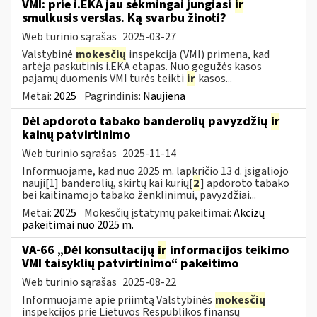
VMI: prie i.EKA jau sėkmingai jungiasi
ir
smulkusis verslas. Ką svarbu žinoti?
Web turinio sąrašas
2025-03-27
Valstybinė
mokesčių
inspekcija (VMI) primena, kad
artėja paskutinis i.EKA etapas. Nuo gegužės kasos
pajamų duomenis VMI turės teikti
ir
kasos...
Metai:
2025
Pagrindinis:
Naujiena
Dėl apdoroto tabako banderolių pavyzdžių
ir
kainų patvirtinimo
Web turinio sąrašas
2025-11-14
Informuojame, kad nuo 2025 m. lapkričio 13 d. įsigaliojo
nauji[1] banderolių, skirtų kai kurių[
2
] apdoroto tabako
bei kaitinamojo tabako ženklinimui, pavyzdžiai...
Metai:
2025
Mokesčių įstatymų pakeitimai:
Akcizų
pakeitimai nuo 2025 m.
VA-66 „Dėl konsultacijų
ir
informacijos teikimo
VMI taisyklių patvirtinimo“ pakeitimo
Web turinio sąrašas
2025-08-22
Informuojame apie priimtą Valstybinės
mokesčių
inspekcijos prie Lietuvos Respublikos finansų