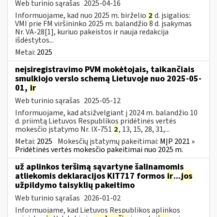
Web turinio sąrašas
2025-04-16
Informuojame, kad nuo 2025 m. birželio
2
d. įsigalios:
VMI prie FM viršininko 2025 m. balandžio 8 d. įsakymas
Nr. VA-28[1], kuriuo pakeistos ir nauja redakcija
išdėstytos...
Metai:
2025
neįsiregistravimo PVM mokėtojais, taikančiais
smulkiojo verslo schemą Lietuvoje nuo 2025-05-
01,
ir
Web turinio sąrašas
2025-05-12
Informuojame, kad atsižvelgiant į 2024 m. balandžio 10
d. priimtą Lietuvos Respublikos pridėtinės vertės
mokesčio įstatymo Nr. IX-751
2
, 13, 15, 28, 31,...
Metai:
2025
Mokesčių įstatymų pakeitimai:
MĮP 2021 »
Pridėtinės vertės mokesčio pakeitimai nuo 2025 m.
už aplinkos teršimą sąvartyne šalinamomis
atliekomis deklaracijos KIT717 formos
ir
...
jos
užpildymo taisyklių pakeitimo
Web turinio sąrašas
2026-01-02
Informuojame, kad Lietuvos Respublikos aplinkos