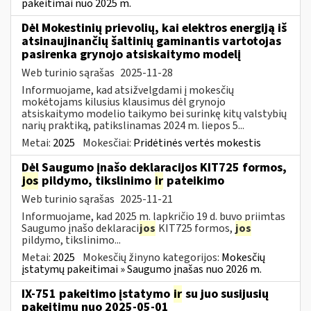
pakeitimai nuo 2025 m.
Dėl Mokestinių prievolių, kai elektros energiją iš
atsinaujinančių šaltinių gaminantis vartotojas
pasirenka grynojo atsiskaitymo modelį
Web turinio sąrašas
2025-11-28
Informuojame, kad atsižvelgdami į mokesčių
mokėtojams kilusius klausimus dėl grynojo
atsiskaitymo modelio taikymo bei surinkę kitų valstybių
narių praktiką, patikslinamas 2024 m. liepos 5...
Metai:
2025
Mokesčiai:
Pridėtinės vertės mokestis
Dėl Saugumo įnašo deklaracijos KIT725 formos,
jos
pildymo, tikslinimo
ir
pateikimo
Web turinio sąrašas
2025-11-21
Informuojame, kad 2025 m. lapkričio 19 d. buvo priimtas
Saugumo įnašo deklaraci
jos
KIT725 formos,
jos
pildymo, tikslinimo...
Metai:
2025
Mokesčių žinyno kategorijos:
Mokesčių
įstatymų pakeitimai » Saugumo įnašas nuo 2026 m.
IX-751 pakeitimo įstatymo
ir
su juo susijusių
pakeitimų nuo 2025-05-01