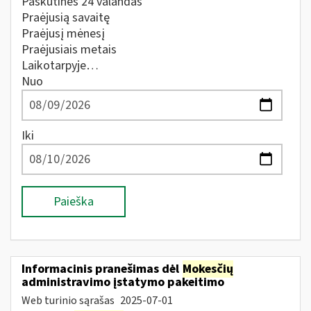
Paskutines 24 valandas
Praėjusią savaitę
Praėjusį mėnesį
Praėjusiais metais
Laikotarpyje…
Nuo
Iki
Paieška
Informacinis pranešimas dėl
Mokesčių
administravimo įstatymo pakeitimo
Web turinio sąrašas
2025-07-01