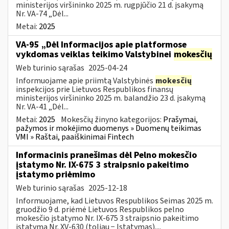
ministerijos viršininko 2025 m. rugpjūčio 21 d. įsakymą
Nr. VA-74 „Dėl...
Metai:
2025
VA-95 „Dėl Informacijos apie platformose
vykdomas veiklas teikimo Valstybinei
mokesčių
Web turinio sąrašas
2025-04-24
Informuojame apie priimtą Valstybinės
mokesčių
inspekcijos prie Lietuvos Respublikos finansų
ministerijos viršininko 2025 m. balandžio 23 d. įsakymą
Nr. VA-41 „Dėl...
Metai:
2025
Mokesčių žinyno kategorijos:
Prašymai,
pažymos ir mokėjimo duomenys » Duomenų teikimas
VMI » Raštai, paaiškinimai Fintech
Informacinis pranešimas dėl Pelno mokesčio
įstatymo Nr. IX-675 3 straipsnio pakeitimo
įstatymo priėmimo
Web turinio sąrašas
2025-12-18
Informuojame, kad Lietuvos Respublikos Seimas 2025 m.
gruodžio 9 d. priėmė Lietuvos Respublikos pelno
mokesčio įstatymo Nr. IX-675 3 straipsnio pakeitimo
įstatymą Nr. XV-630 (toliau − Įstatymas)....