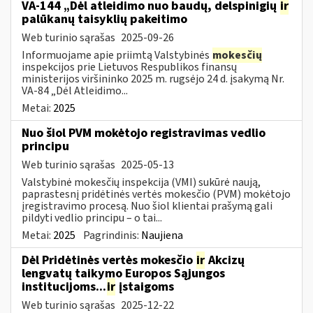
VA-144 „Dėl atleidimo nuo baudų, delspinigių
ir
palūkanų taisyklių pakeitimo
Web turinio sąrašas
2025-09-26
Informuojame apie priimtą Valstybinės
mokesčių
inspekcijos prie Lietuvos Respublikos finansų
ministerijos viršininko 2025 m. rugsėjo 24 d. įsakymą Nr.
VA-84 „Dėl Atleidimo...
Metai:
2025
Nuo šiol PVM mokėtojo registravimas vedlio
principu
Web turinio sąrašas
2025-05-13
Valstybinė mokesčių inspekcija (VMI) sukūrė naują,
paprastesnį pridėtinės vertės mokesčio (PVM) mokėtojo
įregistravimo procesą. Nuo šiol klientai prašymą gali
pildyti vedlio principu – o tai...
Metai:
2025
Pagrindinis:
Naujiena
Dėl Pridėtinės vertės mokesčio
ir
Akcizų
lengvatų taikymo Europos Sąjungos
institucijoms...
ir
įstaigoms
Web turinio sąrašas
2025-12-22