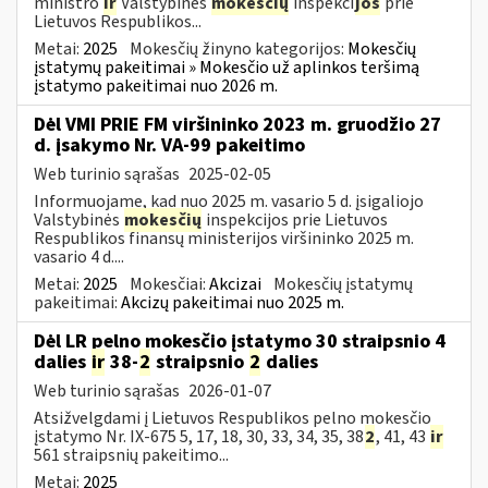
ministro
ir
Valstybinės
mokesčių
inspekci
jos
prie
Lietuvos Respublikos...
Metai:
2025
Mokesčių žinyno kategorijos:
Mokesčių
įstatymų pakeitimai » Mokesčio už aplinkos teršimą
įstatymo pakeitimai nuo 2026 m.
Dėl VMI PRIE FM viršininko 2023 m. gruodžio 27
d. įsakymo Nr. VA-99 pakeitimo
Web turinio sąrašas
2025-02-05
Informuojame, kad nuo 2025 m. vasario 5 d. įsigaliojo
Valstybinės
mokesčių
inspekcijos prie Lietuvos
Respublikos finansų ministerijos viršininko 2025 m.
vasario 4 d....
Metai:
2025
Mokesčiai:
Akcizai
Mokesčių įstatymų
pakeitimai:
Akcizų pakeitimai nuo 2025 m.
Dėl LR pelno mokesčio įstatymo 30 straipsnio 4
dalies
ir
38-
2
straipsnio
2
dalies
Web turinio sąrašas
2026-01-07
Atsižvelgdami į Lietuvos Respublikos pelno mokesčio
įstatymo Nr. IX-675 5, 17, 18, 30, 33, 34, 35, 38
2
, 41, 43
ir
561 straipsnių pakeitimo...
Metai:
2025