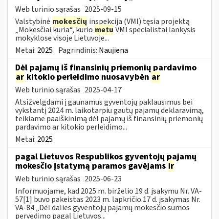
Web turinio sąrašas
2025-09-15
Valstybinė
mokesčių
inspekcija (VMI) tęsia projektą
„Mokesčiai kuria“, kurio
metu
VMI specialistai lankysis
mokyklose visoje Lietuvoje...
Metai:
2025
Pagrindinis:
Naujiena
Dėl pajamų iš finansinių priemonių pardavimo
ar
kitokio perleidimo nuosavybėn
ar
Web turinio sąrašas
2025-04-17
Atsižvelgdami į gaunamus gyventojų paklausimus bei
vykstantį 2024 m. laikotarpiu gautų pajamų deklaravimą,
teikiame paaiškinimą dėl pajamų iš finansinių priemonių
pardavimo ar kitokio perleidimo...
Metai:
2025
pagal Lietuvos Respublikos gyventojų pajamų
mokesčio įstatymą paramos gavėjams
ir
Web turinio sąrašas
2025-06-23
Informuojame, kad 2025 m. birželio 19 d. įsakymu Nr. VA-
57[1] buvo pakeistas 2023 m. lapkričio 17 d. įsakymas Nr.
VA-84 „Dėl dalies gyventojų pajamų mokesčio sumos
pervedimo pagal Lietuvos...