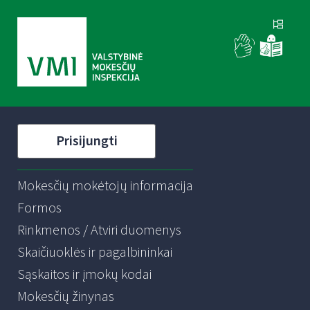
Prisijungti
Mokesčių mokėtojų informacija
Formos
Rinkmenos / Atviri duomenys
Skaičiuoklės ir pagalbininkai
Sąskaitos ir įmokų kodai
Mokesčių žinynas