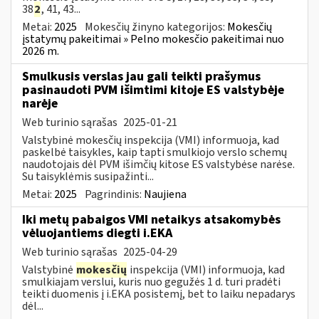
38
2
, 41, 43...
Metai:
2025
Mokesčių žinyno kategorijos:
Mokesčių
įstatymų pakeitimai » Pelno mokesčio pakeitimai nuo
2026 m.
Smulkusis verslas jau gali teikti prašymus
pasinaudoti PVM išimtimi kitoje ES valstybėje
narėje
Web turinio sąrašas
2025-01-21
Valstybinė mokesčių inspekcija (VMI) informuoja, kad
paskelbė taisykles, kaip tapti smulkiojo verslo schemų
naudotojais dėl PVM išimčių kitose ES valstybėse narėse.
Su taisyklėmis susipažinti...
Metai:
2025
Pagrindinis:
Naujiena
Iki metų pabaigos VMI netaikys atsakomybės
vėluojantiems diegti i.EKA
Web turinio sąrašas
2025-04-29
Valstybinė
mokesčių
inspekcija (VMI) informuoja, kad
smulkiajam verslui, kuris nuo gegužės 1 d. turi pradėti
teikti duomenis į i.EKA posistemį, bet to laiku nepadarys
dėl...