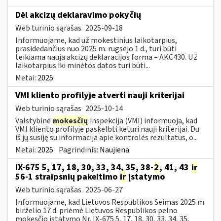
​​​​​​​Dėl akcizų deklaravimo pokyčių
Web turinio sąrašas
2025-09-18
Informuojame, kad už mokestinius laikotarpius,
prasidedančius nuo 2025 m. rugsėjo 1 d., turi būti
teikiama nauja akcizų deklaracijos forma – AKC430. Už
laikotarpius iki minėtos datos turi būti...
Metai:
2025
VMI kliento profilyje atverti nauji kriterijai
Web turinio sąrašas
2025-10-14
Valstybinė
mokesčių
inspekcija (VMI) informuoja, kad
VMI kliento profilyje paskelbti keturi nauji kriterijai. Du
iš jų susiję su informacija apie kontrolės rezultatus, o...
Metai:
2025
Pagrindinis:
Naujiena
IX-675 5, 17, 18, 30, 33, 34, 35, 38-
2
, 41, 43
ir
56-1 straipsnių pakeitimo
ir
įstatymo
Web turinio sąrašas
2025-06-27
Informuojame, kad Lietuvos Respublikos Seimas 2025 m.
birželio 17 d. priėmė Lietuvos Respublikos pelno
mokesčio įstatymo Nr. IX-675 5, 17, 18, 30, 33, 34, 35,