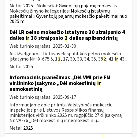
Metai:
2025
Mokesčiai:
Gyventojų pajamų mokestis
Mokesčių žinyno kategorijos:
Mokesčių įstatymų
pakeitimai » Gyventojų pajamų mokesčio pakeitimai nuo
2025 m.
Dėl LR pelno mokesčio įstatymo 30 straipsnio 4
dalies
ir
38 straipsnio
2
dalies apibendrintų
Web turinio sąrašas
2025-01-30
Atsižvelgdami į Lietuvos Respublikos pelno mokesčio
įstatymo Nr. IX-675 5, 1
2
, 17, 30, 33, 34, 35, 38
2
, 41
ir
43...
Metai:
2025
Informacinis pranešimas „Dėl VMI prie FM
viršininko įsakymo „Dėl mokestinių
ir
nemokestinių
Web turinio sąrašas
2025-09-17
Informuojame apie priimtą Valstybinės mokesčių
inspekcijos prie Lietuvos Respublikos finansų
ministerijos viršininko 2025 m. rugpjūčio 27 d. įsakymą
Nr. VA-76 „Dėl mokestinių ir nemokestinių...
Metai:
2025