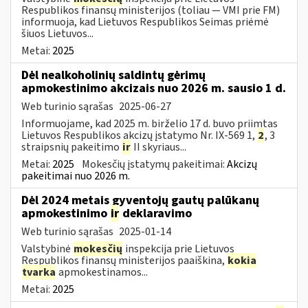
Respublikos finansų ministerijos (toliau — VMI prie FM)
informuoja, kad Lietuvos Respublikos Seimas priėmė
šiuos Lietuvos...
Metai:
2025
Dėl nealkoholinių saldintų gėrimų
apmokestinimo akcizais nuo 2026 m. sausio 1 d.
Web turinio sąrašas
2025-06-27
Informuojame, kad 2025 m. birželio 17 d. buvo priimtas
Lietuvos Respublikos akcizų įstatymo Nr. IX-569 1,
2
, 3
straipsnių pakeitimo
ir
II skyriaus...
Metai:
2025
Mokesčių įstatymų pakeitimai:
Akcizų
pakeitimai nuo 2026 m.
Dėl 2024 metais gyventojų gautų palūkanų
apmokestinimo
ir
deklaravimo
Web turinio sąrašas
2025-01-14
Valstybinė
mokesčių
inspekcija prie Lietuvos
Respublikos finansų ministerijos paaiškina,
kokia
tvarka
apmokestinamos...
Metai:
2025