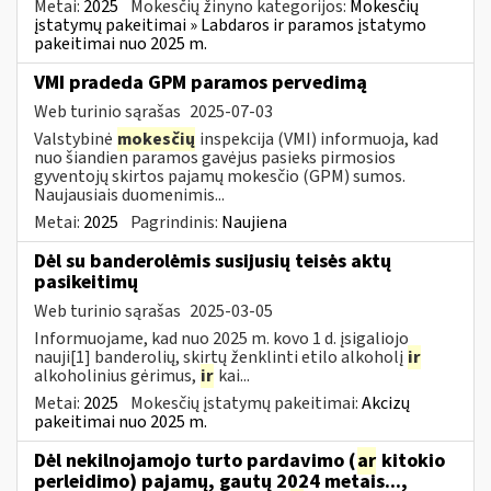
Metai:
2025
Mokesčių žinyno kategorijos:
Mokesčių
įstatymų pakeitimai » Labdaros ir paramos įstatymo
pakeitimai nuo 2025 m.
VMI pradeda GPM paramos pervedimą
Web turinio sąrašas
2025-07-03
Valstybinė
mokesčių
inspekcija (VMI) informuoja, kad
nuo šiandien paramos gavėjus pasieks pirmosios
gyventojų skirtos pajamų mokesčio (GPM) sumos.
Naujausiais duomenimis...
Metai:
2025
Pagrindinis:
Naujiena
Dėl su banderolėmis susijusių teisės aktų
pasikeitimų
Web turinio sąrašas
2025-03-05
Informuojame, kad nuo 2025 m. kovo 1 d. įsigaliojo
nauji[1] banderolių, skirtų ženklinti etilo alkoholį
ir
alkoholinius gėrimus,
ir
kai...
Metai:
2025
Mokesčių įstatymų pakeitimai:
Akcizų
pakeitimai nuo 2025 m.
Dėl nekilnojamojo turto pardavimo (
ar
kitokio
perleidimo) pajamų, gautų 2024 metais...,