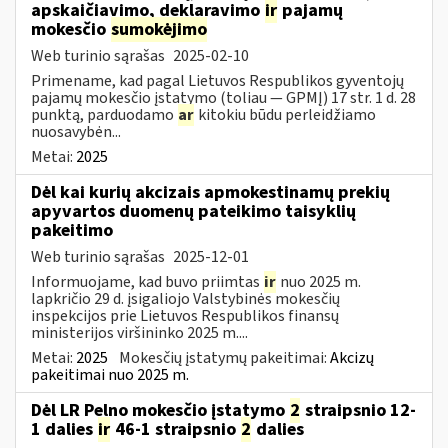
apskaičiavimo, deklaravimo
ir
pajamų
mokesčio
sumokėjimo
Web turinio sąrašas
2025-02-10
Primename, kad pagal Lietuvos Respublikos gyventojų
pajamų mokesčio įstatymo (toliau — GPMĮ) 17 str. 1 d. 28
punktą, parduodamo
ar
kitokiu būdu perleidžiamo
nuosavybėn...
Metai:
2025
Dėl kai kurių akcizais apmokestinamų prekių
apyvartos duomenų pateikimo taisyklių
pakeitimo
Web turinio sąrašas
2025-12-01
Informuojame, kad buvo priimtas
ir
nuo 2025 m.
lapkričio 29 d. įsigaliojo Valstybinės mokesčių
inspekcijos prie Lietuvos Respublikos finansų
ministerijos viršininko 2025 m....
Metai:
2025
Mokesčių įstatymų pakeitimai:
Akcizų
pakeitimai nuo 2025 m.
Dėl LR Pelno mokesčio įstatymo
2
straipsnio 12-
1 dalies
ir
46-1 straipsnio
2
dalies