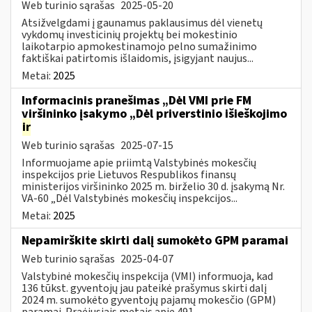
Web turinio sąrašas
2025-05-20
Atsižvelgdami į gaunamus paklausimus dėl vienetų
vykdomų investicinių projektų bei mokestinio
laikotarpio apmokestinamojo pelno sumažinimo
faktiškai patirtomis išlaidomis, įsigyjant naujus...
Metai:
2025
Informacinis pranešimas „Dėl VMI prie FM
viršininko įsakymo „Dėl priverstinio išieškojimo
ir
Web turinio sąrašas
2025-07-15
Informuojame apie priimtą Valstybinės mokesčių
inspekcijos prie Lietuvos Respublikos finansų
ministerijos viršininko 2025 m. birželio 30 d. įsakymą Nr.
VA-60 „Dėl Valstybinės mokesčių inspekcijos...
Metai:
2025
Nepamirškite skirti dalį sumokėto GPM paramai
Web turinio sąrašas
2025-04-07
Valstybinė mokesčių inspekcija (VMI) informuoja, kad
136 tūkst. gyventojų jau pateikė prašymus skirti dalį
2024 m. sumokėto gyventojų pajamų mokesčio (GPM)
paramai. Praėjusiais metais apie 491...