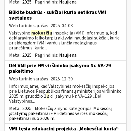
Metai:
2025
Pagrindinis:
Naujiena
Būkite budrūs - sukčiai kuria netikras VMI
svetaines
Web turinio sąrašas
2025-04-03
Valstybinė
mokesčių
inspekcija (VMI) informuoja, kad
deklaravimo laikotarpiu aktyviai naudojasi sukčiai, kurie
prisidengdami VMI vardu siunčia melagingus
pranešimus, kuria...
Metai:
2025
Pagrindinis:
Naujiena
Dėl VMI prie FM viršininko įsakymo Nr. VA-29
pakeitimo
Web turinio sąrašas
2025-12-30
Informuojame, kad Valstybinės mokesčių inspekcijos
prie Lietuvos Respublikos finansų ministerijos viršininko
2025 m. gruodžio 2
2
d. įsakymu Nr. VA-129 „Dėl
Valstybinės...
Metai:
2025
Mokesčių žinyno kategorijos:
Mokesčių
įstatymų pakeitimai » Pridėtinės vertės mokesčių
pakeitimai nuo 2026 m.
VMI tęsia edukacinį projektą „Mokesčiai kuria“