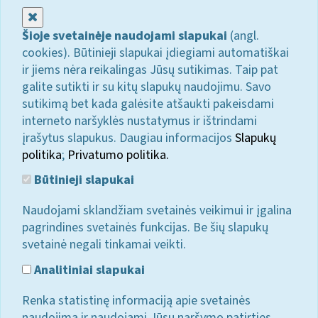
Uždaryti
Šioje svetainėje naudojami slapukai
(angl.
cookies). Būtinieji slapukai įdiegiami automatiškai
ir jiems nėra reikalingas Jūsų sutikimas. Taip pat
galite sutikti ir su kitų slapukų naudojimu. Savo
sutikimą bet kada galėsite atšaukti pakeisdami
interneto naršyklės nustatymus ir ištrindami
įrašytus slapukus. Daugiau informacijos
Slapukų
politika
;
Privatumo politika.
Būtinieji slapukai
Naudojami sklandžiam svetainės veikimui ir įgalina
pagrindines svetainės funkcijas. Be šių slapukų
svetainė negali tinkamai veikti.
Analitiniai slapukai
Renka statistinę informaciją apie svetainės
naudojimą ir naudojami Jūsų naršymo patirties