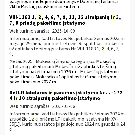
pažymos ir mokėjimo duomenys » Duomenų teikimas
VMI » Raštai, paaiškinimai Fintech
VIII-1183 1,
2
, 4, 6, 7, 9, 11, 12 straipsnių
ir
3,
7, 8 priedų pakeitimo įstatymo
Web turinio sąrašas
2025-10-09
Informuojame, kad Lietuvos Respublikos Seimas 2025 m.
rugsėjo 25 dieną priėmė: Lietuvos Respublikos mokesčio
už aplinkos teršimą įstatymo Nr. VIII-1183 1,
2
, 4, 6, 7,
9,...
Metai:
2025
Mokesčių žinyno kategorijos:
Mokesčių
įstatymų pakeitimai » Mokesčio už aplinkos teršimą
įstatymo pakeitimai nuo 2026 m.
Mokesčių įstatymų
pakeitimai » Mokesčio už aplinkos teršimą įstatymo
pakeitimai nuo 2027 m.
Dėl LR labdaros
ir
paramos įstatymo Nr....I-172
4
ir
10 straipsnių pakeitimo įstatymo
Web turinio sąrašas
2025-01-06
Informuojame, kad Lietuvos Respublikos Seimas 2024 m.
gruodžio 1
2
d. priėmė LPĮ pakeitimo įstatymą Nr. XV-
55[1], kurio nuostatos įsigaliojo nuo 2024 m. gruodžio 24
d....