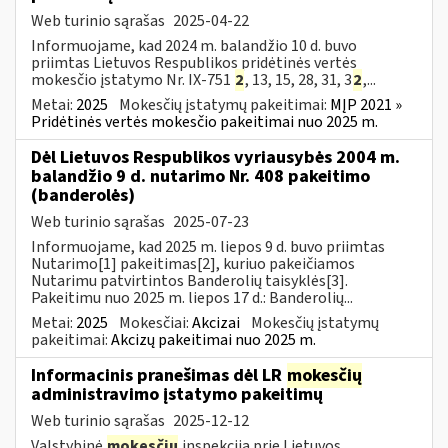
Web turinio sąrašas
2025-04-22
Informuojame, kad 2024 m. balandžio 10 d. buvo
priimtas Lietuvos Respublikos pridėtinės vertės
mokesčio įstatymo Nr. IX-751
2
, 13, 15, 28, 31, 3
2
,...
Metai:
2025
Mokesčių įstatymų pakeitimai:
MĮP 2021 »
Pridėtinės vertės mokesčio pakeitimai nuo 2025 m.
Dėl Lietuvos Respublikos vyriausybės 2004 m.
balandžio 9 d. nutarimo Nr. 408 pakeitimo
(banderolės)
Web turinio sąrašas
2025-07-23
Informuojame, kad 2025 m. liepos 9 d. buvo priimtas
Nutarimo[1] pakeitimas[2], kuriuo pakeičiamos
Nutarimu patvirtintos Banderolių taisyklės[3].
Pakeitimu nuo 2025 m. liepos 17 d.: Banderolių...
Metai:
2025
Mokesčiai:
Akcizai
Mokesčių įstatymų
pakeitimai:
Akcizų pakeitimai nuo 2025 m.
Informacinis pranešimas dėl LR
mokesčių
administravimo įstatymo pakeitimų
Web turinio sąrašas
2025-12-12
Valstybinė
mokesčių
inspekcija prie Lietuvos