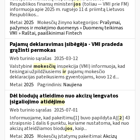
Respublikos finansų ministeri
jos
(toliau — VMI prie FM)
informuoja apie 2025 m. rugsėjo 11 d. priimtą Lietuvos
Respublikos...
Metai:
2025
Mokesčių žinyno kategorijos:
Prašymai,
pažymos ir mokėjimo duomenys » Duomenų teikimas
VMI » Raštai, paaiškinimai Fintech
Pajamų deklaravimas įsibėgėja - VMI pradeda
grąžinti permokas
Web turinio sąrašas
2025-03-12
Valstybinė
mokesčių
inspekcija (VMI) informuoja, kad
teisingai užpildžiusiems
ir
pajamų mokesčio
deklaracijas pateikusiems gyventojams, kovo 12 d....
Metai:
2025
Pagrindinis:
Naujiena
Dėl biodujų atleidimo nuo akcizų lengvatos
įsigaliojimo
atidėjimo
Web turinio sąrašas
2025-07-01
Informuojame, kad pakeitimu[1] buvo papildyta AĮ[
2
] 43
straipsnio 1 dalis 6 punktu, kuriame nustatoma, kad nuo
akcizų atleidžiamos biodu
jos
, kaip...
Metai:
2025
Mokesčių įstatymų pakeitimai:
Akcizų