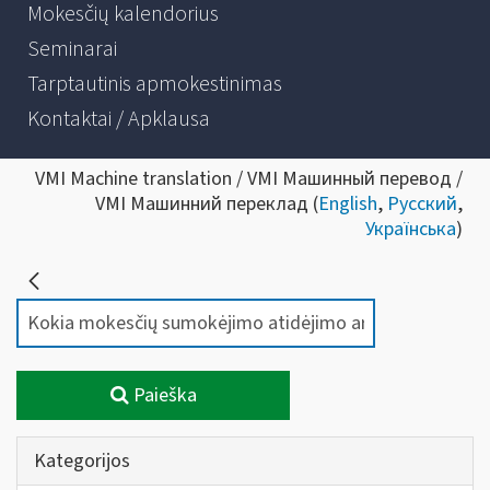
Mokesčių kalendorius
Seminarai
Tarptautinis apmokestinimas
Kontaktai / Apklausa
VMI Machine translation / VMI Машинный перевод /
VMI Машинний переклад (
English
,
Русский
,
Українська
)
Paieška
Kategorijos