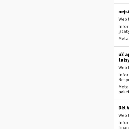
neįs
Web t
Infor
įstat
Metai
už a
tais
Web t
Infor
Respu
Metai
pakei
Dėl 
Web t
Infor
finan