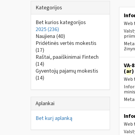
Kategorijos
Info
Bet kurios kategorijos
Web t
2025
(236)
Valst
Naujiena
(40)
priim
Pridėtinės vertės mokestis
Metai
žinyn
(17)
Raštai, paaiškinimai Fintech
(14)
VA-8
Gyventojų pajamų mokestis
(
ar
)
(14)
Web t
Infor
minis
Metai
Aplankai
Info
Bet kurį aplanką
Web t
Valst