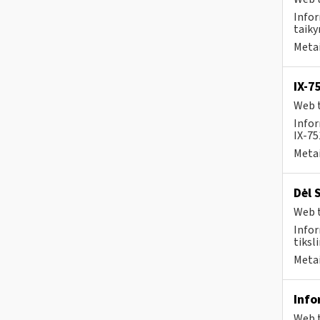
Infor
taiky
Metai
IX-7
Web t
Infor
IX-7
Metai
Dėl 
Web t
Infor
tiksli
Metai
Info
Web t