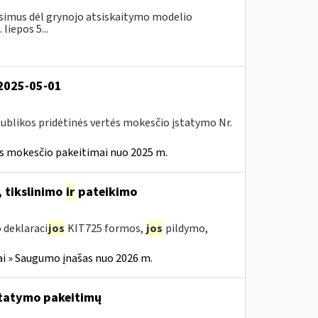
simus dėl grynojo atsiskaitymo modelio
liepos 5...
 2025-05-01
ublikos pridėtinės vertės mokesčio įstatymo Nr.
ės mokesčio pakeitimai nuo 2025 m.
 tikslinimo
ir
pateikimo
 deklaraci
jos
KIT725 formos,
jos
pildymo,
i » Saugumo įnašas nuo 2026 m.
tatymo pakeitimų