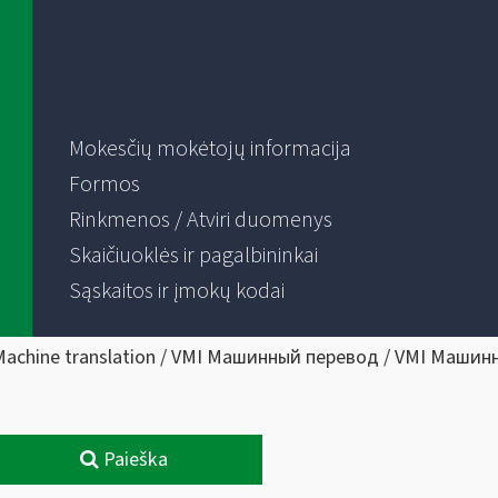
Mokesčių mokėtojų informacija
Formos
Rinkmenos / Atviri duomenys
Skaičiuoklės ir pagalbininkai
Sąskaitos ir įmokų kodai
Machine translation / VMI Машинный перевод / VMI Машин
Paieška