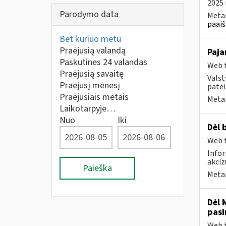
2025 
Parodymo data
Metai
paaiš
Bet kuriuo metu
Praėjusią valandą
Paja
Paskutines 24 valandas
Web t
Praėjusią savaitę
Valst
Praėjusį mėnesį
patei
Praėjusiais metais
Metai
Laikotarpyje…
Nuo
Iki
Dėl 
Web t
Infor
akciz
Paieška
Metai
Dėl 
pasi
Web t