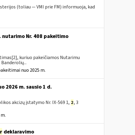
sterijos (toliau — VMI prie FM) informuoja, kad
. nutarimo Nr. 408 pakeitimo
itimas[2], kuriuo pakeičiamos Nutarimu
 Banderolių...
pakeitimai nuo 2025 m.
o 2026 m. sausio 1 d.
likos akcizų įstatymo Nr. IX-569 1,
2
, 3
 m.
ir
deklaravimo