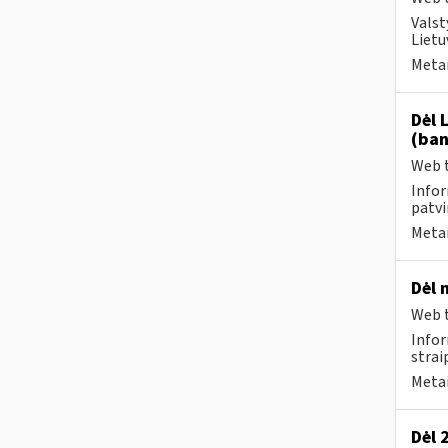
Valst
Lietu
Metai
Dėl 
(ban
Web t
Infor
patvi
Metai
Dėl 
Web t
Infor
strai
Metai
Dėl 