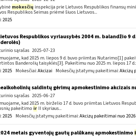
ybinė
mokesčių
inspekcija prie Lietuvos Respublikos finansų mini
vos Respublikos Seimas priėmė šiuos Lietuvos...
:
2025
Lietuvos Respublikos vyriausybės 2004 m. balandžio 9 d
derolės)
urinio sąrašas
2025-07-23
muojame, kad 2025 m. liepos 9 d. buvo priimtas Nutarimo[1] pake
rtintos Banderolių taisyklės[3]. Pakeitimu nuo 2025 m. liepos 17 d.:
:
2025
Mokesčiai:
Akcizai
Mokesčių įstatymų pakeitimai:
Akcizų 
nealkoholinių saldintų gėrimų apmokestinimo akcizais nu
urinio sąrašas
2025-06-27
muojame, kad 2025 m. birželio 17 d. buvo priimtas Lietuvos Respub
psnių pakeitimo
ir
II skyriaus...
:
2025
Mokesčių įstatymų pakeitimai:
Akcizų pakeitimai nuo 2026
2024 metais gyventojų gautų palūkanų apmokestinimo