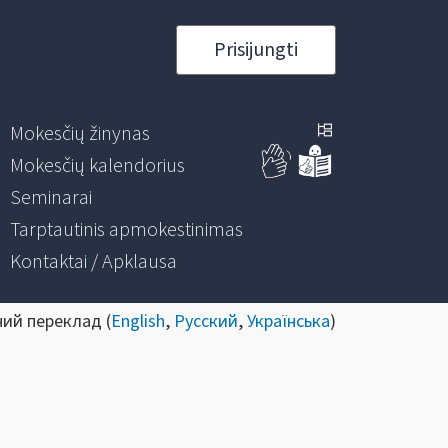
Prisijungti
Mokesčių žinynas
Mokesčių kalendorius
Seminarai
Tarptautinis apmokestinimas
Kontaktai / Apklausa
ний переклад (
English
,
Русский
,
Українська
)