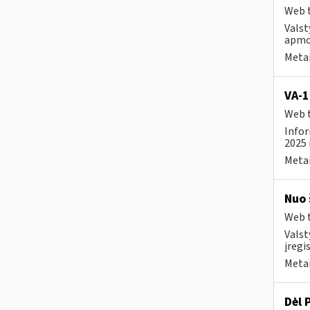
Web t
Valst
apmo
Metai
VA-1
Web t
Infor
2025 
Metai
Nuo 
Web t
Valst
įregi
Metai
Dėl 