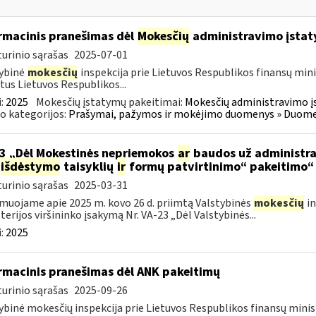
rmacinis pranešimas dėl
Mokesčių
administravimo įstat
urinio sąrašas
2025-07-01
ybinė
mokesčių
inspekcija prie Lietuvos Respublikos finansų mini
tus Lietuvos Respublikos...
:
2025
Mokesčių įstatymų pakeitimai:
Mokesčių administravimo į
o kategorijos:
Prašymai, pažymos ir mokėjimo duomenys » Duomenų
3 „Dėl Mokestinės nepriemokos
ar
baudos už administra
išdėstymo
taisyklių
ir
formų patvirtinimo“ pakeitimo“
urinio sąrašas
2025-03-31
muojame apie 2025 m. kovo 26 d. priimtą Valstybinės
mokesčių
in
terijos viršininko įsakymą Nr. VA-23 „Dėl Valstybinės...
:
2025
rmacinis pranešimas dėl ANK pakeitimų
urinio sąrašas
2025-09-26
ybinė mokesčių inspekcija prie Lietuvos Respublikos finansų minis