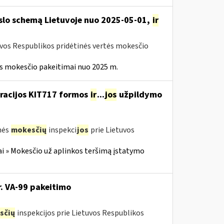
rslo schemą Lietuvoje nuo 2025-05-01,
ir
uvos Respublikos pridėtinės vertės mokesčio
ės mokesčio pakeitimai nuo 2025 m.
aracijos KIT717 formos
ir
...
jos
užpildymo
nės
mokesčių
inspekci
jos
prie Lietuvos
i » Mokesčio už aplinkos teršimą įstatymo
r. VA-99 pakeitimo
sčių
inspekcijos prie Lietuvos Respublikos