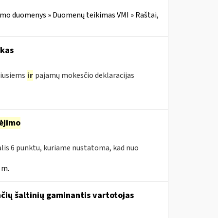
imo duomenys » Duomenų teikimas VMI » Raštai,
okas
žiusiems
ir
pajamų mokesčio deklaracijas
ėjimo
dalis 6 punktu, kuriame nustatoma, kad nuo
 m.
ančių šaltinių gaminantis vartotojas