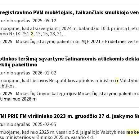
iregistravimo PVM mokėtojais, taikančiais smulkiojo ve
urinio sąrašas
2025-05-12
muojame, kad atsižvelgiant į 2024 m. balandžio 10 d. priimtą Liet
ymo Nr. IX-751
2
, 13, 15, 28, 31,...
:
2025
Mokesčių įstatymų pakeitimai:
MĮP 2021 » Pridėtinės vert
plinkos teršimą sąvartyne šalinamomis atliekomis dekl
yklių pakeitimo
urinio sąrašas
2026-01-02
muojame, kad Lietuvos Respublikos aplinkos ministro
ir
Valstybi
blikos...
:
2025
Mokesčių žinyno kategorijos:
Mokesčių įstatymų pakeitima
timai nuo 2026 m.
VMI PRIE FM viršininko 2023 m. gruodžio 27 d. įsakymo N
urinio sąrašas
2025-02-05
muojame, kad nuo 2025 m. vasario 5 d. įsigaliojo Valstybinės
moke
sų ministerijos viršininko 2025 m. vasario 4 d....