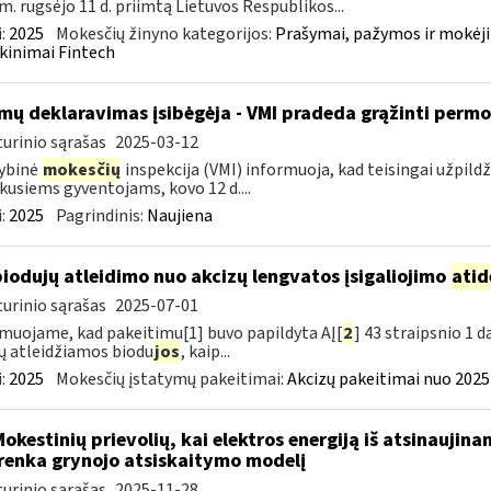
m. rugsėjo 11 d. priimtą Lietuvos Respublikos...
:
2025
Mokesčių žinyno kategorijos:
Prašymai, pažymos ir mokėj
kinimai Fintech
mų deklaravimas įsibėgėja - VMI pradeda grąžinti perm
urinio sąrašas
2025-03-12
ybinė
mokesčių
inspekcija (VMI) informuoja, kad teisingai užpild
kusiems gyventojams, kovo 12 d....
:
2025
Pagrindinis:
Naujiena
biodujų atleidimo nuo akcizų lengvatos įsigaliojimo
atid
urinio sąrašas
2025-07-01
muojame, kad pakeitimu[1] buvo papildyta AĮ[
2
] 43 straipsnio 1 
ų atleidžiamos biodu
jos
, kaip...
:
2025
Mokesčių įstatymų pakeitimai:
Akcizų pakeitimai nuo 2025
Mokestinių prievolių, kai elektros energiją iš atsinaujin
renka grynojo atsiskaitymo modelį
urinio sąrašas
2025-11-28