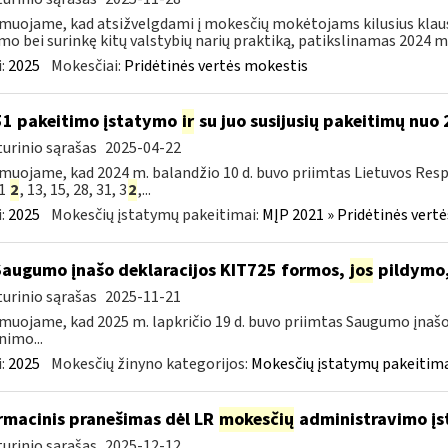
muojame, kad atsižvelgdami į mokesčių mokėtojams kilusius klau
mo bei surinkę kitų valstybių narių praktiką, patikslinamas 2024 m. 
:
2025
Mokesčiai:
Pridėtinės vertės mokestis
51 pakeitimo įstatymo
ir
su juo susijusių pakeitimų nuo
urinio sąrašas
2025-04-22
muojame, kad 2024 m. balandžio 10 d. buvo priimtas Lietuvos Resp
51
2
, 13, 15, 28, 31, 3
2
,...
:
2025
Mokesčių įstatymų pakeitimai:
MĮP 2021 » Pridėtinės vert
Saugumo įnašo deklaracijos KIT725 formos,
jos
pildymo,
urinio sąrašas
2025-11-21
muojame, kad 2025 m. lapkričio 19 d. buvo priimtas Saugumo įnašo
nimo...
:
2025
Mokesčių žinyno kategorijos:
Mokesčių įstatymų pakeitima
rmacinis pranešimas dėl LR
mokesčių
administravimo įs
urinio sąrašas
2025-12-12