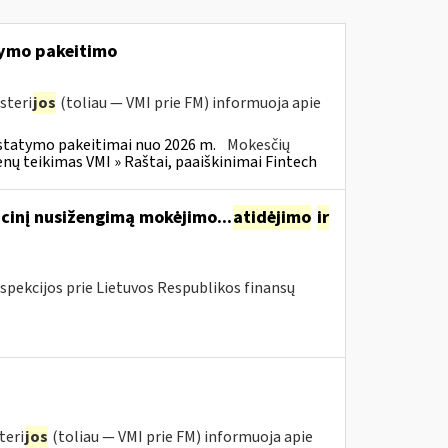
ymo pakeitimo
steri
jos
(toliau — VMI prie FM) informuoja apie
statymo pakeitimai nuo 2026 m.
Mokesčių
 teikimas VMI » Raštai, paaiškinimai Fintech
cinį nusižengimą mokėjimo...
atidėjimo
ir
spekcijos prie Lietuvos Respublikos finansų
teri
jos
(toliau — VMI prie FM) informuoja apie