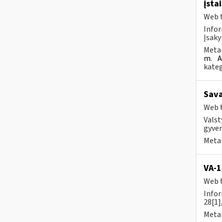
įsta
Web t
Infor
Įsaky
Metai
m.
A
kateg
Sava
Web t
Valst
gyvent
Metai
VA-
Web t
Infor
28[1]
Metai