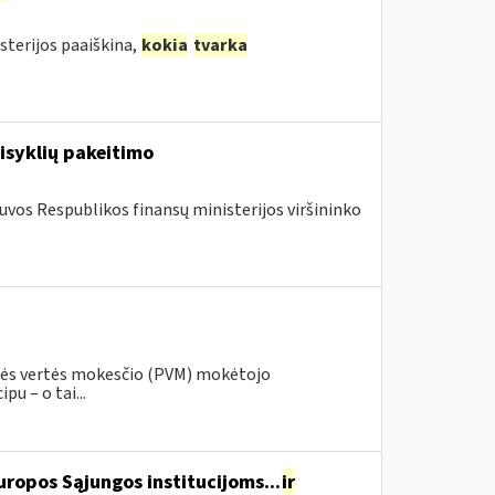
sterijos paaiškina,
kokia
tvarka
isyklių pakeitimo
tuvos Respublikos finansų ministerijos viršininko
inės vertės mokesčio (PVM) mokėtojo
pu – o tai...
ropos Sąjungos institucijoms...
ir