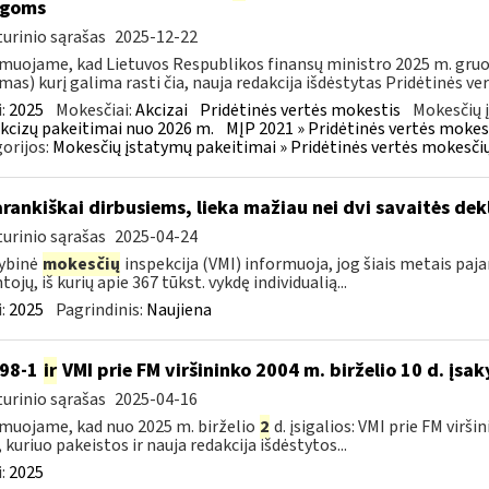
igoms
urinio sąrašas
2025-12-22
muojame, kad Lietuvos Respublikos finansų ministro 2025 m. gruodž
mas) kurį galima rasti čia, nauja redakcija išdėstytas Pridėtinės ve
:
2025
Mokesčiai:
Akcizai
Pridėtinės vertės mokestis
Mokesčių 
kcizų pakeitimai nuo 2026 m.
MĮP 2021 » Pridėtinės vertės mokes
orijos:
Mokesčių įstatymų pakeitimai » Pridėtinės vertės mokesči
rankiškai dirbusiems, lieka mažiau nei dvi savaitės de
urinio sąrašas
2025-04-24
ybinė
mokesčių
inspekcija (VMI) informuoja, jog šiais metais paj
ojų, iš kurių apie 367 tūkst. vykdę individualią...
:
2025
Pagrindinis:
Naujiena
198-1
ir
VMI prie FM viršininko 2004 m. birželio 10 d. įsa
urinio sąrašas
2025-04-16
muojame, kad nuo 2025 m. birželio
2
d. įsigalios: VMI prie FM virš
, kuriuo pakeistos ir nauja redakcija išdėstytos...
:
2025