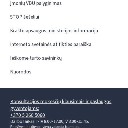
Įmonių VDU palyginimas
STOP šešėliui
Krašto apsaugos ministerijos informacija
Interneto svetainės atitikties paraiška
Ieškome turto savininkų
Nuorodos
Konsultacijos mokesčių klausimais ir paslaugos
gyventojams:
+370 5 260 5060
Darbo laikas: I-IV 8.00-17.00, V 8.00-15.45.
Prieššventinę dieną - viena valanda trumpiau.