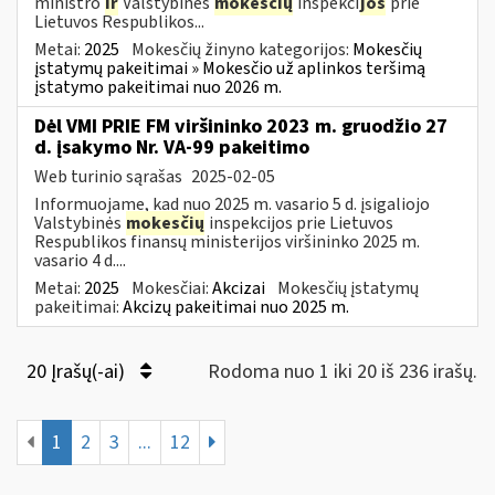
ministro
ir
Valstybinės
mokesčių
inspekci
jos
prie
Lietuvos Respublikos...
Metai:
2025
Mokesčių žinyno kategorijos:
Mokesčių
įstatymų pakeitimai » Mokesčio už aplinkos teršimą
įstatymo pakeitimai nuo 2026 m.
Dėl VMI PRIE FM viršininko 2023 m. gruodžio 27
d. įsakymo Nr. VA-99 pakeitimo
Web turinio sąrašas
2025-02-05
Informuojame, kad nuo 2025 m. vasario 5 d. įsigaliojo
Valstybinės
mokesčių
inspekcijos prie Lietuvos
Respublikos finansų ministerijos viršininko 2025 m.
vasario 4 d....
Metai:
2025
Mokesčiai:
Akcizai
Mokesčių įstatymų
pakeitimai:
Akcizų pakeitimai nuo 2025 m.
20 Įrašų(-ai)
Rodoma nuo 1 iki 20 iš 236 irašų.
1
2
3
...
12