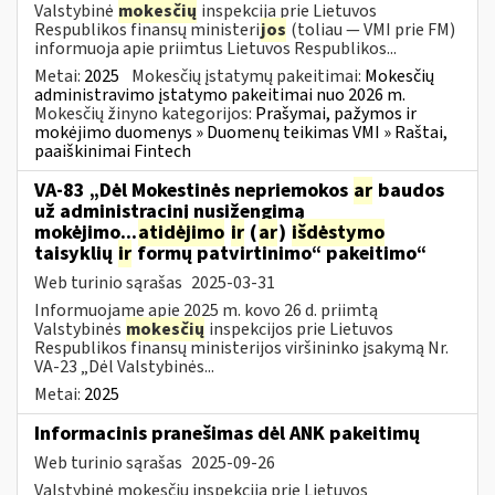
Valstybinė
mokesčių
inspekcija prie Lietuvos
Respublikos finansų ministeri
jos
(toliau — VMI prie FM)
informuoja apie priimtus Lietuvos Respublikos...
Metai:
2025
Mokesčių įstatymų pakeitimai:
Mokesčių
administravimo įstatymo pakeitimai nuo 2026 m.
Mokesčių žinyno kategorijos:
Prašymai, pažymos ir
mokėjimo duomenys » Duomenų teikimas VMI » Raštai,
paaiškinimai Fintech
VA-83 „Dėl Mokestinės nepriemokos
ar
baudos
už administracinį nusižengimą
mokėjimo...
atidėjimo
ir
(
ar
)
išdėstymo
taisyklių
ir
formų patvirtinimo“ pakeitimo“
Web turinio sąrašas
2025-03-31
Informuojame apie 2025 m. kovo 26 d. priimtą
Valstybinės
mokesčių
inspekcijos prie Lietuvos
Respublikos finansų ministerijos viršininko įsakymą Nr.
VA-23 „Dėl Valstybinės...
Metai:
2025
Informacinis pranešimas dėl ANK pakeitimų
Web turinio sąrašas
2025-09-26
Valstybinė mokesčių inspekcija prie Lietuvos