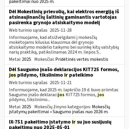
pakeitimai nuo 2025 m.
Dėl Mokestinių prievolių, kai elektros energiją iš
atsinaujinančių šaltinių gaminantis vartotojas
pasirenka grynojo atsiskaitymo modelį
Web turinio sąrašas
2025-11-28
Informuojame, kad atsižvelgdami į mokesčių
mokėtojams kilusius klausimus dėl grynojo
atsiskaitymo modelio taikymo bei surinkę kitų valstybių
narių praktiką, patikslinamas 2024 m. liepos 5...
Metai:
2025
Mokesčiai:
Pridėtinės vertės mokestis
Dėl Saugumo įnašo deklaracijos KIT725 formos,
jos
pildymo, tikslinimo
ir
pateikimo
Web turinio sąrašas
2025-11-21
Informuojame, kad 2025 m. lapkričio 19 d. buvo priimtas
Saugumo įnašo deklaraci
jos
KIT725 formos,
jos
pildymo, tikslinimo...
Metai:
2025
Mokesčių žinyno kategorijos:
Mokesčių
įstatymų pakeitimai » Saugumo įnašas nuo 2026 m.
IX-751 pakeitimo įstatymo
ir
su juo susijusių
pakeitimų nuo 2025-05-01