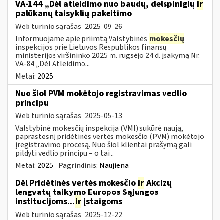
VA-144 „Dėl atleidimo nuo baudų, delspinigių
ir
palūkanų taisyklių pakeitimo
Web turinio sąrašas
2025-09-26
Informuojame apie priimtą Valstybinės
mokesčių
inspekcijos prie Lietuvos Respublikos finansų
ministerijos viršininko 2025 m. rugsėjo 24 d. įsakymą Nr.
VA-84 „Dėl Atleidimo...
Metai:
2025
Nuo šiol PVM mokėtojo registravimas vedlio
principu
Web turinio sąrašas
2025-05-13
Valstybinė mokesčių inspekcija (VMI) sukūrė naują,
paprastesnį pridėtinės vertės mokesčio (PVM) mokėtojo
įregistravimo procesą. Nuo šiol klientai prašymą gali
pildyti vedlio principu – o tai...
Metai:
2025
Pagrindinis:
Naujiena
Dėl Pridėtinės vertės mokesčio
ir
Akcizų
lengvatų taikymo Europos Sąjungos
institucijoms...
ir
įstaigoms
Web turinio sąrašas
2025-12-22