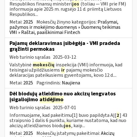
Respublikos finansų ministeri
jos
(toliau — VMI prie FM)
informuoja apie 2025 m. rugsėjo 11 d. priimtą Lietuvos
Respublikos...
Metai:
2025
Mokesčių žinyno kategorijos:
Prašymai,
pažymos ir mokėjimo duomenys » Duomenų teikimas
VMI » Raštai, paaiškinimai Fintech
Pajamų deklaravimas įsibėgėja - VMI pradeda
grąžinti permokas
Web turinio sąrašas
2025-03-12
Valstybinė
mokesčių
inspekcija (VMI) informuoja, kad
teisingai užpildžiusiems
ir
pajamų mokesčio
deklaracijas pateikusiems gyventojams, kovo 12 d....
Metai:
2025
Pagrindinis:
Naujiena
Dėl biodujų atleidimo nuo akcizų lengvatos
įsigaliojimo
atidėjimo
Web turinio sąrašas
2025-07-01
Informuojame, kad pakeitimu[1] buvo papildyta AĮ[
2
] 43
straipsnio 1 dalis 6 punktu, kuriame nustatoma, kad nuo
akcizų atleidžiamos biodu
jos
, kaip...
Metai:
2025
Mokesčių įstatymų pakeitimai:
Akcizų