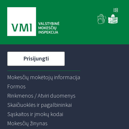
Prisijungti
Mokesčių mokėtojų informacija
Formos
Rinkmenos / Atviri duomenys
Skaičiuoklės ir pagalbininkai
Sąskaitos ir įmokų kodai
Mokesčių žinynas