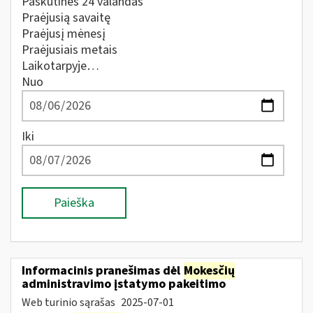
Paskutines 24 valandas
Praėjusią savaitę
Praėjusį mėnesį
Praėjusiais metais
Laikotarpyje…
Nuo
Iki
Paieška
Informacinis pranešimas dėl
Mokesčių
administravimo įstatymo pakeitimo
Web turinio sąrašas
2025-07-01