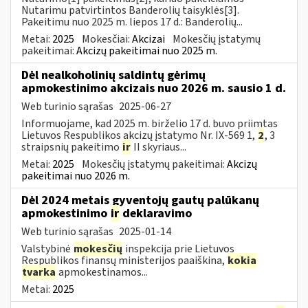
Nutarimu patvirtintos Banderolių taisyklės[3].
Pakeitimu nuo 2025 m. liepos 17 d.: Banderolių...
Metai:
2025
Mokesčiai:
Akcizai
Mokesčių įstatymų
pakeitimai:
Akcizų pakeitimai nuo 2025 m.
Dėl nealkoholinių saldintų gėrimų
apmokestinimo akcizais nuo 2026 m. sausio 1 d.
Web turinio sąrašas
2025-06-27
Informuojame, kad 2025 m. birželio 17 d. buvo priimtas
Lietuvos Respublikos akcizų įstatymo Nr. IX-569 1,
2
, 3
straipsnių pakeitimo
ir
II skyriaus...
Metai:
2025
Mokesčių įstatymų pakeitimai:
Akcizų
pakeitimai nuo 2026 m.
Dėl 2024 metais gyventojų gautų palūkanų
apmokestinimo
ir
deklaravimo
Web turinio sąrašas
2025-01-14
Valstybinė
mokesčių
inspekcija prie Lietuvos
Respublikos finansų ministerijos paaiškina,
kokia
tvarka
apmokestinamos...
Metai:
2025