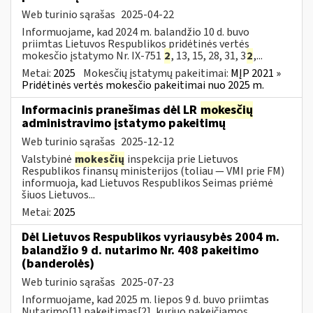
Web turinio sąrašas
2025-04-22
Informuojame, kad 2024 m. balandžio 10 d. buvo
priimtas Lietuvos Respublikos pridėtinės vertės
mokesčio įstatymo Nr. IX-751
2
, 13, 15, 28, 31, 3
2
,...
Metai:
2025
Mokesčių įstatymų pakeitimai:
MĮP 2021 »
Pridėtinės vertės mokesčio pakeitimai nuo 2025 m.
Informacinis pranešimas dėl LR
mokesčių
administravimo įstatymo pakeitimų
Web turinio sąrašas
2025-12-12
Valstybinė
mokesčių
inspekcija prie Lietuvos
Respublikos finansų ministerijos (toliau — VMI prie FM)
informuoja, kad Lietuvos Respublikos Seimas priėmė
šiuos Lietuvos...
Metai:
2025
Dėl Lietuvos Respublikos vyriausybės 2004 m.
balandžio 9 d. nutarimo Nr. 408 pakeitimo
(banderolės)
Web turinio sąrašas
2025-07-23
Informuojame, kad 2025 m. liepos 9 d. buvo priimtas
Nutarimo[1] pakeitimas[2], kuriuo pakeičiamos