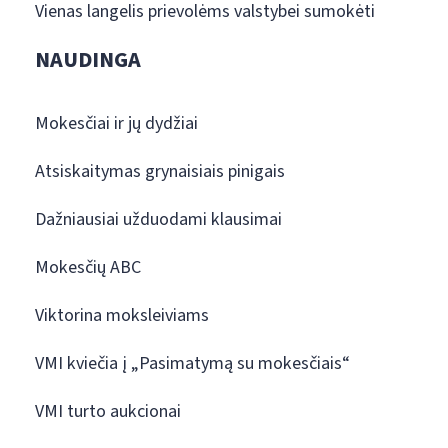
Vienas langelis prievolėms valstybei sumokėti
NAUDINGA
Mokesčiai ir jų dydžiai
Atsiskaitymas grynaisiais pinigais
Dažniausiai užduodami klausimai
Mokesčių ABC
Viktorina moksleiviams
VMI kviečia į „Pasimatymą su mokesčiais“
VMI turto aukcionai