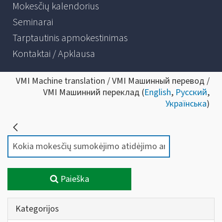
Mokesčių kalendorius
Seminarai
Tarptautinis apmokestinimas
Kontaktai / Apklausa
VMI Machine translation / VMI Машинный перевод /
VMI Машинний переклад (
English
,
Русский
,
Українська
)
Paieška
Kategorijos