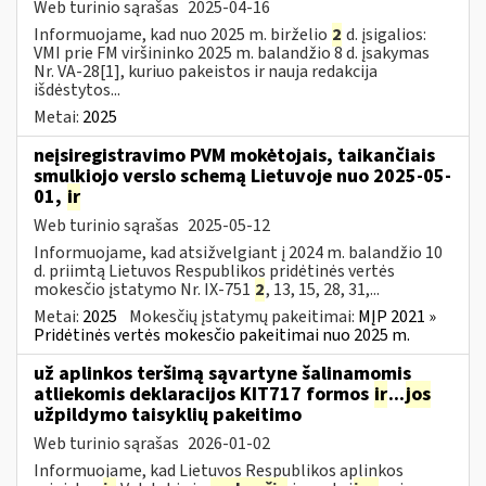
Web turinio sąrašas
2025-04-16
Informuojame, kad nuo 2025 m. birželio
2
d. įsigalios:
VMI prie FM viršininko 2025 m. balandžio 8 d. įsakymas
Nr. VA-28[1], kuriuo pakeistos ir nauja redakcija
išdėstytos...
Metai:
2025
neįsiregistravimo PVM mokėtojais, taikančiais
smulkiojo verslo schemą Lietuvoje nuo 2025-05-
01,
ir
Web turinio sąrašas
2025-05-12
Informuojame, kad atsižvelgiant į 2024 m. balandžio 10
d. priimtą Lietuvos Respublikos pridėtinės vertės
mokesčio įstatymo Nr. IX-751
2
, 13, 15, 28, 31,...
Metai:
2025
Mokesčių įstatymų pakeitimai:
MĮP 2021 »
Pridėtinės vertės mokesčio pakeitimai nuo 2025 m.
už aplinkos teršimą sąvartyne šalinamomis
atliekomis deklaracijos KIT717 formos
ir
...
jos
užpildymo taisyklių pakeitimo
Web turinio sąrašas
2026-01-02
Informuojame, kad Lietuvos Respublikos aplinkos