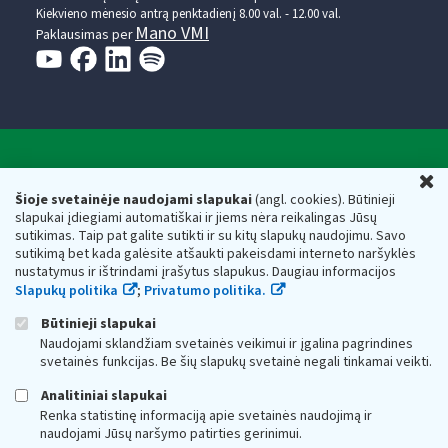
Kiekvieno mėnesio antrą penktadienį 8.00 val. - 12.00 val.
Mano VMI
Paklausimas per
Valstybinė mokesčių inspekcija prie Lietuvos
U
Respublikos finansų ministerijos
Šioje svetainėje naudojami slapukai
(angl. cookies). Būtinieji
slapukai įdiegiami automatiškai ir jiems nėra reikalingas Jūsų
Biudžetinė įstaiga. Juridinio asmens kodas — 188659752,
sutikimas. Taip pat galite sutikti ir su kitų slapukų naudojimu. Savo
adresas: Vasario 16-osios g. 14, 01107 Vilnius, Lietuva, el.paštas:
sutikimą bet kada galėsite atšaukti pakeisdami interneto naršyklės
vmi@vmi.lt
, E. pristatymo dėžutės adresas 188659752
nustatymus ir ištrindami įrašytus slapukus. Daugiau informacijos
Duomenys apie Valstybinę mokesčių inspekciją prie Lietuvos
Slapukų politika
;
Privatumo politika.
Respublikos finansų ministerijos kaupiami ir saugomi Juridinių
asmenų registre
Būtinieji slapukai
Naudojami sklandžiam svetainės veikimui ir įgalina pagrindines
svetainės funkcijas. Be šių slapukų svetainė negali tinkamai veikti.
Analitiniai slapukai
Renka statistinę informaciją apie svetainės naudojimą ir
naudojami Jūsų naršymo patirties gerinimui.