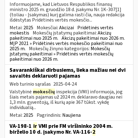
Informuojame, kad Lietuvos Respublikos finansų
ministro 2025 m. gruodžio 18 d. įsakymu Nr. 1K-307[1]
(toliau - Įsakymas) kurį galima rasti čia, nauja redakcija
išdėstytas Pridėtinės vertės mokesčio...
Metai:
2025
Mokesčiai:
Akcizai
Pridėtinės vertės
mokestis
Mokesčių įstatymų pakeitimai:
Akcizų
pakeitimai nuo 2025 m.
Akcizų pakeitimai nuo 2026 m.
MĮP 2021 » Pridėtinės vertės mokesčio pakeitimai nuo
2025 m.
Mokesčių žinyno kategorijos:
Mokesčių
įstatymų pakeitimai » Pridėtinės vertės mokesčių
pakeitimai nuo 2026 m.
Savarankiškai dirbusiems, lieka mažiau nei dvi
savaitės deklaruoti pajamas
Web turinio sąrašas
2025-04-24
Valstybinė
mokesčių
inspekcija (VMI) informuoja, jog
šiais metais pajamas už 2024 m. deklaravo daugiau nei
1,3 mln. gyventojų, iš kurių apie 367 tūkst. vykdę
individualią...
Metai:
2025
Pagrindinis:
Naujiena
VA-198-1
ir
VMI prie FM viršininko 2004 m.
birželio 10 d. įsakymo Nr. VA-116-
2