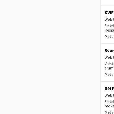
KVIE
Web t
Siekd
Respu
Metai
Svar
Web t
Valst
trump
Metai
Dėl 
Web t
Siekd
mokes
Metai