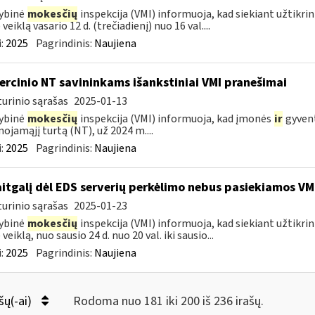
ybinė
mokesčių
inspekcija (VMI) informuoja, kad siekiant užtikri
veiklą vasario 12 d. (trečiadienį) nuo 16 val....
:
2025
Pagrindinis:
Naujiena
rcinio NT savininkams išankstiniai VMI pranešimai
urinio sąrašas
2025-01-13
ybinė
mokesčių
inspekcija (VMI) informuoja, kad įmonės
ir
gyvent
nojamąjį turtą (NT), už 2024 m....
:
2025
Pagrindinis:
Naujiena
itgalį dėl EDS serverių perkėlimo nebus pasiekiamos VM
urinio sąrašas
2025-01-23
ybinė
mokesčių
inspekcija (VMI) informuoja, kad siekiant užtikri
veiklą, nuo sausio 24 d. nuo 20 val. iki sausio...
:
2025
Pagrindinis:
Naujiena
šų(-ai)
Rodoma nuo 181 iki 200 iš 236 irašų.