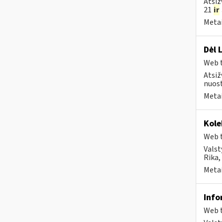
Atsiž
21
ir
Metai
Dėl 
Web t
Atsiž
nuost
Metai
Kole
Web t
Valst
Rika, 
Metai
Info
Web t