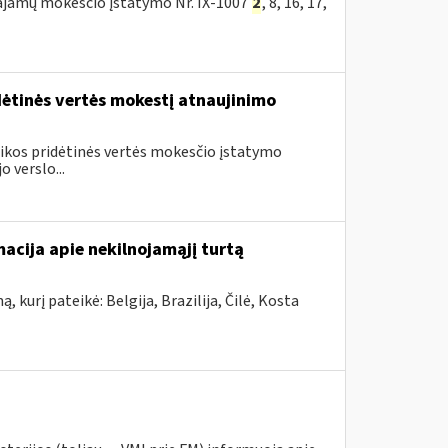
 pajamų mokesčio įstatymo Nr. IX-1007
2
, 8, 16, 17,
dėtinės vertės mokestį atnaujinimo
blikos pridėtinės vertės mokesčio įstatymo
 verslo...
macija apie nekilnojamąjį turtą
 kurį pateikė: Belgija, Brazilija, Čilė, Kosta