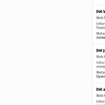
Dėl 
Web t
Infor
finan
Metai
mokes
Dėl 
Web t
Infor
minis
Metai
Gyven
Dėl 
Web t
Infor