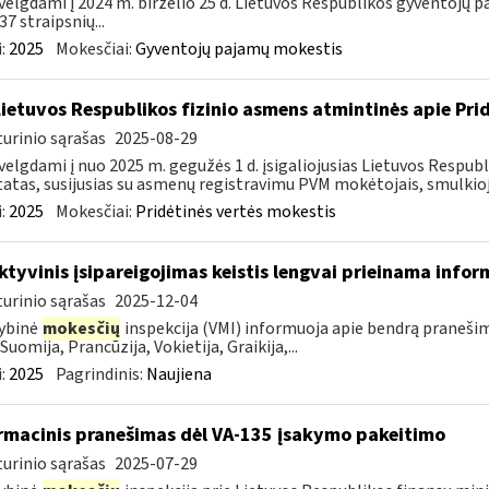
velgdami į 2024 m. birželio 25 d. Lietuvos Respublikos gyventojų
37 straipsnių...
:
2025
Mokesčiai:
Gyventojų pajamų mokestis
Lietuvos Respublikos fizinio asmens atmintinės apie Pri
urinio sąrašas
2025-08-29
velgdami į nuo 2025 m. gegužės 1 d. įsigaliojusias Lietuvos Respu
atas, susijusias su asmenų registravimu PVM mokėtojais, smulkiojo
:
2025
Mokesčiai:
Pridėtinės vertės mokestis
ktyvinis įsipareigojimas keistis lengvai prieinama infor
urinio sąrašas
2025-12-04
ybinė
mokesčių
inspekcija (VMI) informuoja apie bendrą pranešimą,
Suomija, Prancūzija, Vokietija, Graikija,...
:
2025
Pagrindinis:
Naujiena
rmacinis pranešimas dėl VA-135 įsakymo pakeitimo
urinio sąrašas
2025-07-29