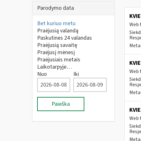
Parodymo data
KVIE
Bet kuriuo metu
Web t
Praėjusią valandą
Siekd
Paskutines 24 valandas
Respu
Praėjusią savaitę
Metai
Praėjusį mėnesį
Praėjusiais metais
KVIE
Laikotarpyje…
Web t
Nuo
Iki
Siekd
Respu
Metai
Paieška
KVIE
Web t
Siekd
Respu
Metai