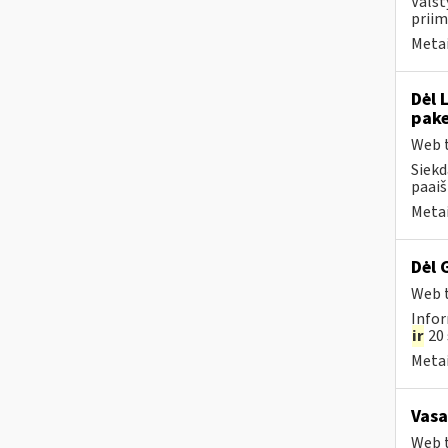
Valst
priim
Metai
Dėl 
pake
Web t
Siekd
paaiš
Metai
Dėl 
Web t
Infor
ir
20 
Metai
Vasa
Web t