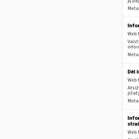
jų pa
Metai
Info
Web t
Valst
infor
Metai
Dėl 
Web t
Atsiž
įstat
Metai
Info
stra
Web t