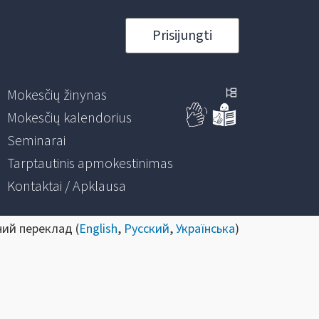
Prisijungti
Mokesčių žinynas
Mokesčių kalendorius
Seminarai
Tarptautinis apmokestinimas
Kontaktai / Apklausa
ний переклад (
English
,
Русский
,
Українська
)