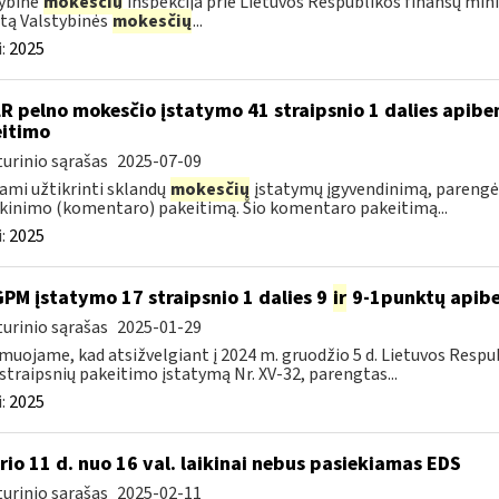
ybinė
mokesčių
inspekcija prie Lietuvos Respublikos finansų mini
tą Valstybinės
mokesčių
...
:
2025
LR pelno mokesčio įstatymo 41 straipsnio 1 dalies apib
itimo
urinio sąrašas
2025-07-09
ami užtikrinti sklandų
mokesčių
įstatymų įgyvendinimą, parengėm
kinimo (komentaro) pakeitimą. Šio komentaro pakeitimą...
:
2025
GPM įstatymo 17 straipsnio 1 dalies 9
ir
9-1punktų apibe
urinio sąrašas
2025-01-29
muojame, kad atsižvelgiant į 2024 m. gruodžio 5 d. Lietuvos Res
straipsnių pakeitimo įstatymą Nr. XV-32, parengtas...
:
2025
rio 11 d. nuo 16 val. laikinai nebus pasiekiamas EDS
urinio sąrašas
2025-02-11