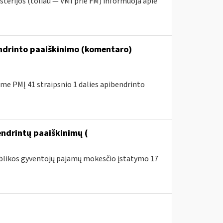
sterijos (toliau ― VMI prie FM) informuoja apie
endrinto paaiškinimo (komentaro)
e PMĮ 41 straipsnio 1 dalies apibendrinto
ndrintų paaiškinimų (
publikos gyventojų pajamų mokesčio įstatymo 17