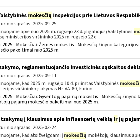
Valstybinės
mokesčių
inspekcijos prie Lietuvos Respublik
urinio sąrašas
2025-09-25
muojame apie nuo 2025 m. rugsėjo 23 d. įsigaliojusį Valstybinės
mo
sų ministerijos viršininko 2025 m. rugsėjo 22 d....
:
2025
Mokesčiai:
Žemės mokestis
Mokesčių žinyno kategorijos:
čio pakeitimai nuo 2025 m.
įsakymo, reglamentuojančio investicinės sąskaitos dek
urinio sąrašas
2025-09-11
muojame, kad 2025 m. rugsėjo 10 d. priimtas Valstybinės
mokesči
terijos viršininko įsakymas Nr. VA-80, kuriuo...
:
2025
Mokesčiai:
Gyventojų pajamų mokestis
Mokesčių žinyno k
tojų pajamų mokesčio pakeitimai nuo 2025 m.
atsakymų į klausimus apie influencerių veiklą
ir
jų paja
urinio sąrašas
2025-03-24
muojame, kad atsižvelgdami į
mokesčių
mokėtojų klausimus apie