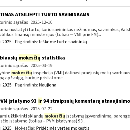
TIMAS ATSILIEPTI TURTO SAVININKAMS
urinio sąrašas
2025-12-10
ama nustatyti turto, kurio savininkas nežinomas, savininkus, Val
blikos finansų ministerijos (toliau — VMI prie FM)...
:
2025
Pagrindinis:
Ieškome turto savininkų
biausių
mokesčių
statistika
urinio sąrašas
2025-03-19
ybinė
mokesčių
inspekcija (VMI) dalinasi praėjusių metų svarbiaus
ą apžvalgą, kurioje pristatome...
:
2025
Pagrindinis:
Naujiena
PVM įstatymo 93
ir
94 straipsnių komentarų atnaujinimo
urinio sąrašas
2025-07-22
ami užtikrinti sklandų
mokesčių
įstatymų įgyvendinimą, parengė
čio įstatymo (toliau – PVM įstatymas) 93...
:
2025
Mokesčiai:
Pridėtinės vertės mokestis