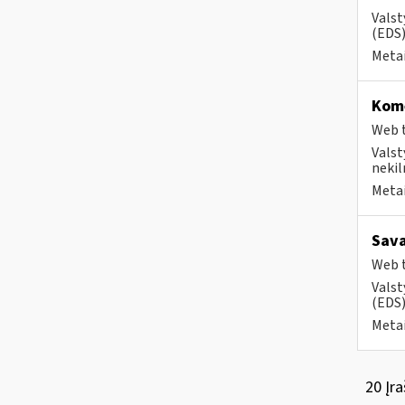
Valst
(EDS) 
Metai
Kome
Web t
Valst
nekil
Metai
Sava
Web t
Valst
(EDS) 
Metai
20 Įra