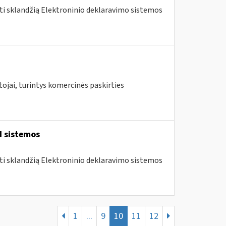
nti sklandžią Elektroninio deklaravimo sistemos
ojai, turintys komercinės paskirties
I sistemos
nti sklandžią Elektroninio deklaravimo sistemos
1
...
9
10
11
12