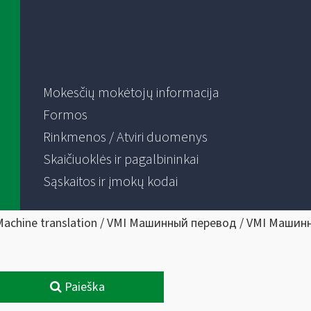
Mokesčių mokėtojų informacija
Formos
Rinkmenos / Atviri duomenys
Skaičiuoklės ir pagalbininkai
Sąskaitos ir įmokų kodai
Machine translation / VMI Машинный перевод / VMI Машин
Paieška