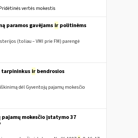
Pridėtinės vertės mokestis
rimą paramos gavėjams
ir
politinėms
sterijos (toliau – VMI prie FM) parengė
r tarpininkus
ir
bendrosios
iškinimą dėl Gyventojų pajamų mokesčio
jų pajamų mokesčio įstatymo 37
o