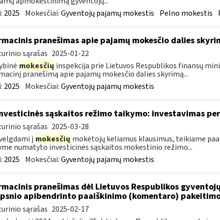
jamų apmokestinimą gyventojų...
:
2025
Mokesčiai:
Gyventojų pajamų mokestis
Pelno mokestis
rmacinis pranešimas apie pajamų mokesčio dalies sky
urinio sąrašas
2025-01-22
ybinė
mokesčių
inspekcija prie Lietuvos Respublikos finansų mini
macinį pranešimą apie pajamų mokesčio dalies skyrimą...
:
2025
Mokesčiai:
Gyventojų pajamų mokestis
investicinės sąskaitos režimo taikymo: investavimas pe
urinio sąrašas
2025-03-28
velgdami į
mokesčių
mokėtojų keliamus klausimus, teikiame paa
yme numatyto investicinės sąskaitos mokestinio režimo...
:
2025
Mokesčiai:
Gyventojų pajamų mokestis
rmacinis pranešimas dėl Lietuvos Respublikos gyvento
ipsnio apibendrinto paaiškinimo (komentaro) pakeitim
urinio sąrašas
2025-02-17