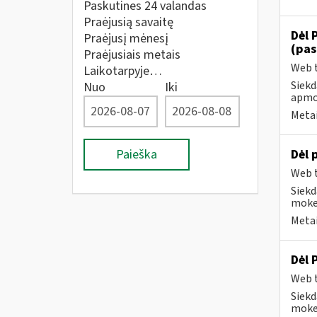
Paskutines 24 valandas
Praėjusią savaitę
Dėl 
Praėjusį mėnesį
(pas
Praėjusiais metais
Web t
Laikotarpyje…
Siekd
Nuo
Iki
apmok
Metai
Paieška
Dėl 
Web t
Siekd
mokes
Metai
Dėl 
Web t
Siekd
mokes