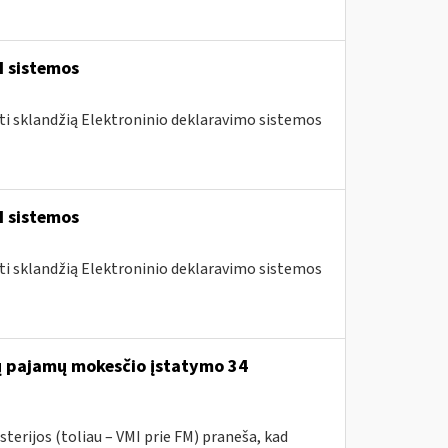
I sistemos
nti sklandžią Elektroninio deklaravimo sistemos
I sistemos
nti sklandžią Elektroninio deklaravimo sistemos
jų pajamų mokesčio įstatymo 34
terijos (toliau – VMI prie FM) praneša, kad