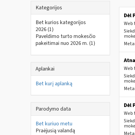
Kategorijos
Dėl 
Bet kurios kategorijos
Web t
2026
(1)
Siekd
Paveldimo turto mokesčio
mokes
pakeitimai nuo 2026 m.
(1)
Metai
Atna
Aplankai
Web t
Siekd
mokes
Bet kurį aplanką
Metai
Dėl 
Parodymo data
Web t
Siekd
Bet kuriuo metu
mokes
Praėjusią valandą
Metai