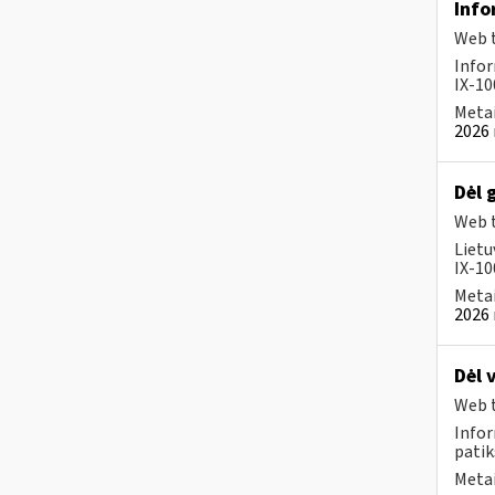
Info
Web t
Infor
IX-100
Metai
2026 
Dėl 
Web t
Lietu
IX-100
Metai
2026 
Dėl 
Web t
Infor
patik
Metai