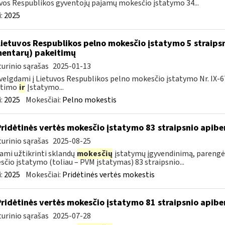
vos Respublikos gyventojų pajamų mokesčio įstatymo 34...
:
2025
Lietuvos Respublikos pelno mokesčio įstatymo 5 straips
entarų) pakeitimų
urinio sąrašas
2025-01-13
velgdami į Lietuvos Respublikos pelno mokesčio įstatymo Nr. IX-675 
itimo
ir
Įstatymo...
:
2025
Mokesčiai:
Pelno mokestis
Pridėtinės vertės mokesčio įstatymo 83 straipsnio apib
urinio sąrašas
2025-08-25
ami užtikrinti sklandų
mokesčių
įstatymų įgyvendinimą, parengė
čio įstatymo (toliau – PVM įstatymas) 83 straipsnio...
:
2025
Mokesčiai:
Pridėtinės vertės mokestis
Pridėtinės vertės mokesčio įstatymo 81 straipsnio apib
urinio sąrašas
2025-07-28