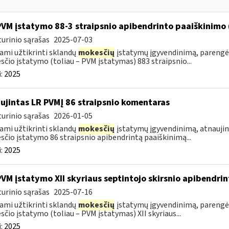
PVM įstatymo 88-3 straipsnio apibendrinto paaiškinimo
urinio sąrašas
2025-07-03
ami užtikrinti sklandų
mokesčių
įstatymų įgyvendinimą, parengė
čio įstatymo (toliau – PVM įstatymas) 883 straipsnio...
:
2025
ujintas LR PVMĮ 86 straipsnio komentaras
urinio sąrašas
2026-01-05
ami užtikrinti sklandų
mokesčių
įstatymų įgyvendinimą, atnaujin
čio įstatymo 86 straipsnio apibendrintą paaiškinimą...
:
2025
PVM įstatymo XII skyriaus septintojo skirsnio apibendr
urinio sąrašas
2025-07-16
ami užtikrinti sklandų
mokesčių
įstatymų įgyvendinimą, parengė
čio įstatymo (toliau – PVM įstatymas) XII skyriaus...
:
2025