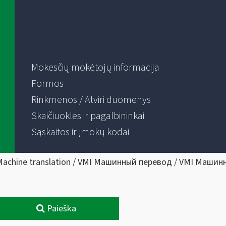
Mokesčių mokėtojų informacija
Formos
Rinkmenos / Atviri duomenys
Skaičiuoklės ir pagalbininkai
Sąskaitos ir įmokų kodai
Machine translation / VMI Машинный перевод / VMI Машин
Paieška