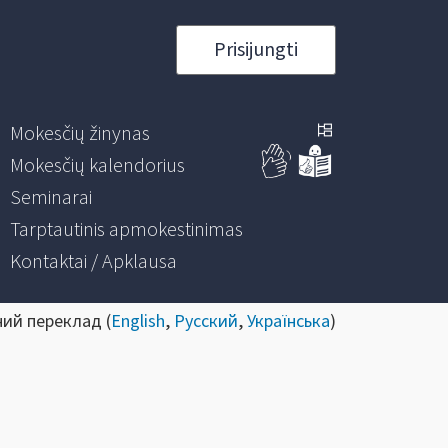
Prisijungti
Mokesčių žinynas
Mokesčių kalendorius
Seminarai
Tarptautinis apmokestinimas
Kontaktai / Apklausa
ний переклад (
English
,
Русский
,
Українська
)