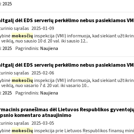
:
2025
itgalį dėl EDS serverių perkėlimo nebus pasiekiamos VM
urinio sąrašas
2025-01-09
ybinė
mokesčių
inspekcija (VMI) informuoja, kad siekiant užtikri
veiklą, nuo sausio 10 d. 20 val. iki sausio 12...
:
2025
Pagrindinis:
Naujiena
itgalį dėl EDS serverių perkėlimo nebus pasiekiamos VM
urinio sąrašas
2025-02-06
ybinė
mokesčių
inspekcija (VMI) informuoja, kad siekiant užtikri
veiklą, nuo vasario 7 d. 20 val. iki vasario 10...
:
2025
Pagrindinis:
Naujiena
rmacinis pranešimas dėl Lietuvos Respublikos gyvento
ipsnio komentaro atnaujinimo
urinio sąrašas
2025-03-05
ybinė
mokesčių
inspekcija prie Lietuvos Respublikos finansų minis