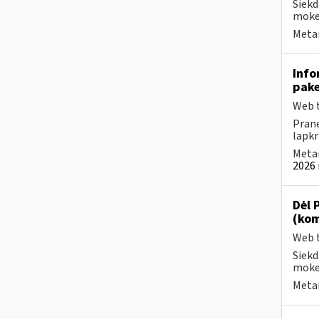
Siekd
mokes
Metai
Info
pake
Web t
Prane
lapkr
Metai
2026 
Dėl 
(kom
Web t
Siekd
mokes
Metai