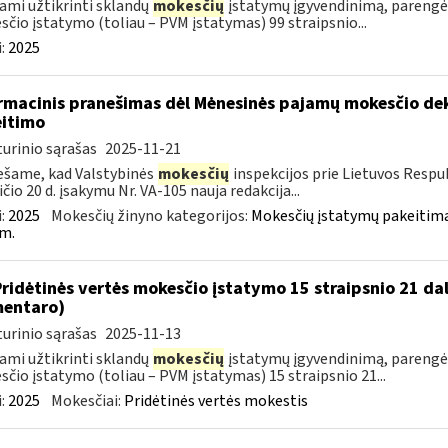
ami užtikrinti sklandų
mokesčių
įstatymų įgyvendinimą, parengė
čio įstatymo (toliau – PVM įstatymas) 99 straipsnio...
:
2025
rmacinis pranešimas dėl Mėnesinės pajamų mokesčio dek
itimo
urinio sąrašas
2025-11-21
šame, kad Valstybinės
mokesčių
inspekcijos prie Lietuvos Respub
ičio 20 d. įsakymu Nr. VA-105 nauja redakcija...
:
2025
Mokesčių žinyno kategorijos:
Mokesčių įstatymų pakeitima
m.
Pridėtinės vertės mokesčio įstatymo 15 straipsnio 21 da
entaro)
urinio sąrašas
2025-11-13
ami užtikrinti sklandų
mokesčių
įstatymų įgyvendinimą, parengė
čio įstatymo (toliau – PVM įstatymas) 15 straipsnio 21...
:
2025
Mokesčiai:
Pridėtinės vertės mokestis