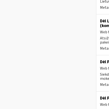
Lietu
Metai
Dėl 
(kom
Web t
Atsiž
pake
Metai
Dėl 
Web t
Siekd
mokes
Metai
Dėl 
Web t