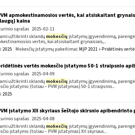
PVM apmokestinamosios vertės, kai atsiskaitant grynais
laugų) kaina
urinio sąrašas
2025-02-11
ami užtikrinti sklandų
mokesčių
įstatymų įgyvendinimą, parengė
estinamosios vertės, kai atsiskaitant grynaisiais,...
:
2025
Mokesčių įstatymų pakeitimai:
MĮP 2021 » Pridėtinės vert
pridėtinės vertės mokesčio įstatymo 50-1 straipsnio ap
urinio sąrašas
2025-04-09
ami užtikrinti sklandų
mokesčių
įstatymų įgyvendinimą, parengė
čio įstatymo (toliau – PVM įstatymas) 50-1 straipsnio...
:
2025
PVM įstatymo XII skyriaus šeštojo skirsnio apibendrint
urinio sąrašas
2025-04-08
ami užtikrinti sklandų
mokesčių
įstatymų įgyvendinimą, parengė
čio įstatymo (toliau – PVM įstatymas) XII skyriaus...