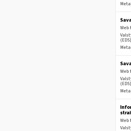
Metai
Sava
Web t
Valst
(EDS) 
Metai
Sava
Web t
Valst
(EDS) 
Metai
Info
stra
Web t
Valst