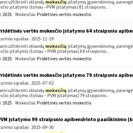
ami užtikrinti sklandų
mokesčių
įstatymų įgyvendinimą, parengė
čio įstatymo (toliau –PVM įstatymas) 81 straipsnio...
:
2025
Mokesčiai:
Pridėtinės vertės mokestis
Pridėtinės vertės mokesčio įstatymo 64 straipsnio apib
urinio sąrašas
2025-11-19
ami užtikrinti sklandų
mokesčių
įstatymų įgyvendinimą, parengė
čio įstatymo (toliau – PVM įstatymas) 64 straipsnio...
:
2025
Mokesčiai:
Pridėtinės vertės mokestis
Pridėtinės vertės mokesčio įstatymo 79 straipsnio apib
urinio sąrašas
2025-07-02
ami užtikrinti sklandų
mokesčių
įstatymų įgyvendinimą, parengė
čio įstatymo (toliau – PVM įstatymas) 79 straipsnio...
:
2025
Mokesčiai:
Pridėtinės vertės mokestis
PVM įstatymo 99 straipsnio apibendrinto paaiškinimo (
urinio sąrašas
2025-09-30