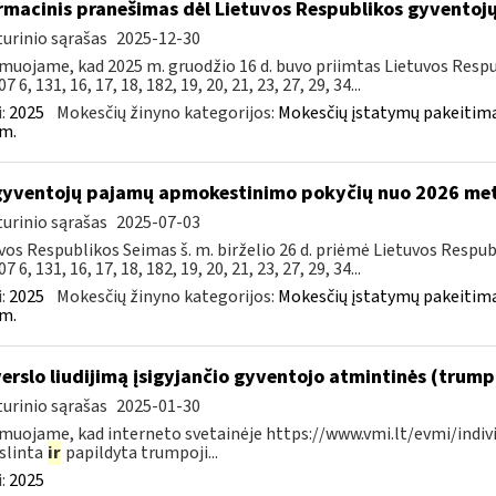
rmacinis pranešimas dėl Lietuvos Respublikos gyvento
urinio sąrašas
2025-12-30
muojame, kad 2025 m. gruodžio 16 d. buvo priimtas Lietuvos Resp
7 6, 131, 16, 17, 18, 182, 19, 20, 21, 23, 27, 29, 34...
:
2025
Mokesčių žinyno kategorijos:
Mokesčių įstatymų pakeitima
m.
gyventojų pajamų apmokestinimo pokyčių nuo 2026 me
urinio sąrašas
2025-07-03
vos Respublikos Seimas š. m. birželio 26 d. priėmė Lietuvos Resp
7 6, 131, 16, 17, 18, 182, 19, 20, 21, 23, 27, 29, 34...
:
2025
Mokesčių žinyno kategorijos:
Mokesčių įstatymų pakeitima
m.
verslo liudijimą įsigyjančio gyventojo atmintinės (trum
urinio sąrašas
2025-01-30
muojame, kad interneto svetainėje https://www.vmi.lt/evmi/indivi
slinta
ir
papildyta trumpoji...
:
2025