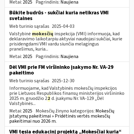
Metai:
2025
Pagrindinis:
Naujiena
Būkite budrūs - sukčiai kuria netikras VMI
svetaines
Web turinio sąrašas
2025-04-03
Valstybinė
mokesčių
inspekcija (VMI) informuoja, kad
deklaravimo laikotarpiu aktyviai naudojasi sukčiai, kurie
prisidengdami VMI vardu siunčia melagingus
pranešimus, kuria...
Metai:
2025
Pagrindinis:
Naujiena
Dėl VMI prie FM viršininko įsakymo Nr. VA-29
pakeitimo
Web turinio sąrašas
2025-12-30
Informuojame, kad Valstybinės mokesčių inspekcijos
prie Lietuvos Respublikos finansų ministerijos viršininko
2025 m. gruodžio 2
2
d. įsakymu Nr. VA-129 „Dėl
Valstybinės...
Metai:
2025
Mokesčių žinyno kategorijos:
Mokesčių
įstatymų pakeitimai » Pridėtinės vertės mokesčių
pakeitimai nuo 2026 m.
VMI tęsia edukacinį projektą „Mokesčiai kuria“