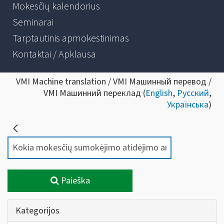
Mokesčių kalendorius
Seminarai
Tarptautinis apmokestinimas
Kontaktai / Apklausa
VMI Machine translation / VMI Машинный перевод /
VMI Машинний переклад (
English
,
Русский
,
Українська
)
Paieška
Kategorijos