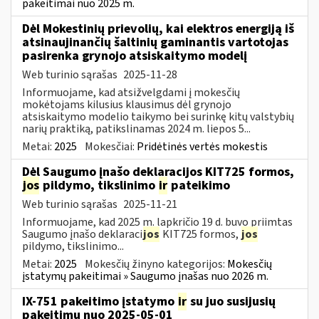
pakeitimai nuo 2025 m.
Dėl Mokestinių prievolių, kai elektros energiją iš
atsinaujinančių šaltinių gaminantis vartotojas
pasirenka grynojo atsiskaitymo modelį
Web turinio sąrašas
2025-11-28
Informuojame, kad atsižvelgdami į mokesčių
mokėtojams kilusius klausimus dėl grynojo
atsiskaitymo modelio taikymo bei surinkę kitų valstybių
narių praktiką, patikslinamas 2024 m. liepos 5...
Metai:
2025
Mokesčiai:
Pridėtinės vertės mokestis
Dėl Saugumo įnašo deklaracijos KIT725 formos,
jos
pildymo, tikslinimo
ir
pateikimo
Web turinio sąrašas
2025-11-21
Informuojame, kad 2025 m. lapkričio 19 d. buvo priimtas
Saugumo įnašo deklaraci
jos
KIT725 formos,
jos
pildymo, tikslinimo...
Metai:
2025
Mokesčių žinyno kategorijos:
Mokesčių
įstatymų pakeitimai » Saugumo įnašas nuo 2026 m.
IX-751 pakeitimo įstatymo
ir
su juo susijusių
pakeitimų nuo 2025-05-01