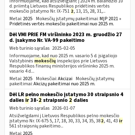
Informuojame, kad atsižvelgiant į 2024 m. balandžio 10
d. priimtą Lietuvos Respublikos pridėtinės vertės
mokesčio įstatymo Nr. IX-751
2
, 13, 15, 28, 31,...
Metai:
2025
Mokesčių įstatymų pakeitimai:
MĮP 2021 »
Pridėtinės vertės mokesčio pakeitimai nuo 2025 m.
Dėl VMI PRIE FM viršininko 2023 m. gruodžio 27
d. įsakymo Nr. VA-99 pakeitimo
Web turinio sąrašas
2025-02-05
Informuojame, kad nuo 2025 m. vasario 5 d. įsigaliojo
Valstybinės
mokesčių
inspekcijos prie Lietuvos
Respublikos finansų ministerijos viršininko 2025 m.
vasario 4 d....
Metai:
2025
Mokesčiai:
Akcizai
Mokesčių įstatymų
pakeitimai:
Akcizų pakeitimai nuo 2025 m.
Dėl LR pelno mokesčio įstatymo 30 straipsnio 4
dalies
ir
38-
2
straipsnio
2
dalies
Web turinio sąrašas
2026-01-07
Atsižvelgdami į Lietuvos Respublikos pelno mokesčio
įstatymo Nr. IX-675 5, 17, 18, 30, 33, 34, 35, 38
2
, 41, 43
ir
561 straipsnių pakeitimo...
Metai:
2025