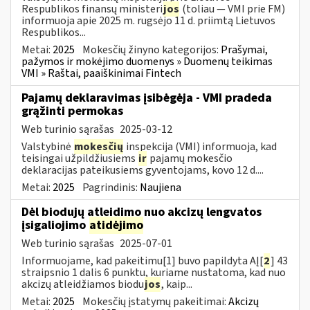
Respublikos finansų ministeri
jos
(toliau — VMI prie FM)
informuoja apie 2025 m. rugsėjo 11 d. priimtą Lietuvos
Respublikos...
Metai:
2025
Mokesčių žinyno kategorijos:
Prašymai,
pažymos ir mokėjimo duomenys » Duomenų teikimas
VMI » Raštai, paaiškinimai Fintech
Pajamų deklaravimas įsibėgėja - VMI pradeda
grąžinti permokas
Web turinio sąrašas
2025-03-12
Valstybinė
mokesčių
inspekcija (VMI) informuoja, kad
teisingai užpildžiusiems
ir
pajamų mokesčio
deklaracijas pateikusiems gyventojams, kovo 12 d....
Metai:
2025
Pagrindinis:
Naujiena
Dėl biodujų atleidimo nuo akcizų lengvatos
įsigaliojimo
atidėjimo
Web turinio sąrašas
2025-07-01
Informuojame, kad pakeitimu[1] buvo papildyta AĮ[
2
] 43
straipsnio 1 dalis 6 punktu, kuriame nustatoma, kad nuo
akcizų atleidžiamos biodu
jos
, kaip...
Metai:
2025
Mokesčių įstatymų pakeitimai:
Akcizų