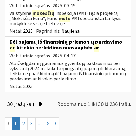
Web turinio sąrašas
2025-09-15
Valstybinė
mokesčių
inspekcija (VMI) tęsia projektą
„Mokesčiai kuria“, kurio
metu
VMI specialistai lankysis
mokyklose visoje Lietuvoje...
Metai:
2025
Pagrindinis:
Naujiena
Dėl pajamų iš finansinių priemonių pardavimo
ar
kitokio perleidimo nuosavybėn
ar
Web turinio sąrašas
2025-04-17
Atsižvelgdami į gaunamus gyventojų paklausimus bei
vykstantį 2024 m. laikotarpiu gautų pajamų deklaravimą,
teikiame paaiškinimą dėl pajamų iš finansinių priemonių
pardavimo ar kitokio perleidimo...
Metai:
2025
30 Įrašų(-ai)
Rodoma nuo 1 iki 30 iš 236 irašų.
1
2
3
...
8