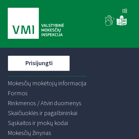
Prisijungti
Mokesčių mokėtojų informacija
Formos
Rinkmenos / Atviri duomenys
Skaičiuoklės ir pagalbininkai
Sąskaitos ir įmokų kodai
Mokesčių žinynas