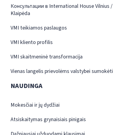
Консультации в International House Vilnius /
Klaipėda
VMI teikiamos paslaugos
VMI kliento profilis
VMI skaitmeninė transformacija
Vienas langelis prievolėms valstybei sumokėti
NAUDINGA
Mokesčiai ir jų dydžiai
Atsiskaitymas grynaisiais pinigais
Dažniausiai užduodami klausimai