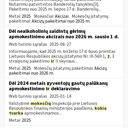
Nutarimu patvirtintos Banderolių taisyklės[3].
Pakeitimu nuo 2025 m. liepos 17 d.: Banderolių...
Metai:
2025
Mokesčiai:
Akcizai
Mokesčių įstatymų
pakeitimai:
Akcizų pakeitimai nuo 2025 m.
Dėl nealkoholinių saldintų gėrimų
apmokestinimo akcizais nuo 2026 m. sausio 1 d.
Web turinio sąrašas
2025-06-27
Informuojame, kad 2025 m. birželio 17 d. buvo priimtas
Lietuvos Respublikos akcizų įstatymo Nr. IX-569 1,
2
, 3
straipsnių pakeitimo
ir
II skyriaus...
Metai:
2025
Mokesčių įstatymų pakeitimai:
Akcizų
pakeitimai nuo 2026 m.
Dėl 2024 metais gyventojų gautų palūkanų
apmokestinimo
ir
deklaravimo
Web turinio sąrašas
2025-01-14
Valstybinė
mokesčių
inspekcija prie Lietuvos
Respublikos finansų ministerijos paaiškina,
kokia
tvarka
apmokestinamos...
Metai:
2025