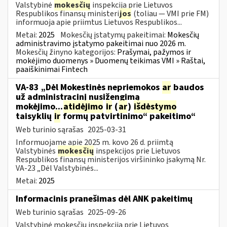
Valstybinė
mokesčių
inspekcija prie Lietuvos
Respublikos finansų ministeri
jos
(toliau — VMI prie FM)
informuoja apie priimtus Lietuvos Respublikos...
Metai:
2025
Mokesčių įstatymų pakeitimai:
Mokesčių
administravimo įstatymo pakeitimai nuo 2026 m.
Mokesčių žinyno kategorijos:
Prašymai, pažymos ir
mokėjimo duomenys » Duomenų teikimas VMI » Raštai,
paaiškinimai Fintech
VA-83 „Dėl Mokestinės nepriemokos
ar
baudos
už administracinį nusižengimą
mokėjimo...
atidėjimo
ir
(
ar
)
išdėstymo
taisyklių
ir
formų patvirtinimo“ pakeitimo“
Web turinio sąrašas
2025-03-31
Informuojame apie 2025 m. kovo 26 d. priimtą
Valstybinės
mokesčių
inspekcijos prie Lietuvos
Respublikos finansų ministerijos viršininko įsakymą Nr.
VA-23 „Dėl Valstybinės...
Metai:
2025
Informacinis pranešimas dėl ANK pakeitimų
Web turinio sąrašas
2025-09-26
Valstybinė mokesčių inspekcija prie Lietuvos