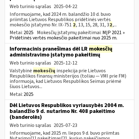
Web turinio sąrašas
2025-04-22
Informuojame, kad 2024 m. balandžio 10 d. buvo
priimtas Lietuvos Respublikos pridėtinės vertės
mokesčio įstatymo Nr. IX-751
2
, 13, 15, 28, 31, 3
2
,...
Metai:
2025
Mokesčių įstatymų pakeitimai:
MĮP 2021 »
Pridėtinės vertės mokesčio pakeitimai nuo 2025 m.
Informacinis pranešimas dėl LR
mokesčių
administravimo įstatymo pakeitimų
Web turinio sąrašas
2025-12-12
Valstybinė
mokesčių
inspekcija prie Lietuvos
Respublikos finansų ministerijos (toliau — VMI prie FM)
informuoja, kad Lietuvos Respublikos Seimas priėmė
šiuos Lietuvos...
Metai:
2025
Dėl Lietuvos Respublikos vyriausybės 2004 m.
balandžio 9 d. nutarimo Nr. 408 pakeitimo
(banderolės)
Web turinio sąrašas
2025-07-23
Informuojame, kad 2025 m. liepos 9 d. buvo priimtas
Nutarimo[1] pakeitimas[2], kuriuo pakeičiamos