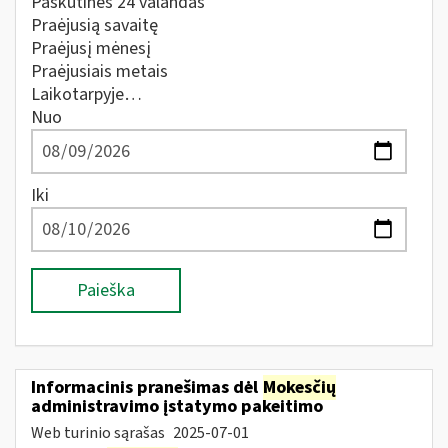
Paskutines 24 valandas
Praėjusią savaitę
Praėjusį mėnesį
Praėjusiais metais
Laikotarpyje…
Nuo
Iki
Paieška
Informacinis pranešimas dėl
Mokesčių
administravimo įstatymo pakeitimo
Web turinio sąrašas
2025-07-01