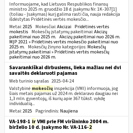
Informuojame, kad Lietuvos Respublikos finansų
ministro 2025 m. gruodžio 18 d. įsakymu Nr. 1K-307[1]
(toliau - Įsakymas) kurį galima rasti čia, nauja redakcija
išdėstytas Pridėtinės vertės mokesčio...
Metai:
2025
Mokesčiai:
Akcizai
Pridėtinės vertės
mokestis
Mokesčių įstatymų pakeitimai:
Akcizų
pakeitimai nuo 2025 m.
Akcizų pakeitimai nuo 2026 m.
MĮP 2021 » Pridėtinės vertės mokesčio pakeitimai nuo
2025 m.
Mokesčių žinyno kategorijos:
Mokesčių
įstatymų pakeitimai » Pridėtinės vertės mokesčių
pakeitimai nuo 2026 m.
Savarankiškai dirbusiems, lieka mažiau nei dvi
savaitės deklaruoti pajamas
Web turinio sąrašas
2025-04-24
Valstybinė
mokesčių
inspekcija (VMI) informuoja, jog
šiais metais pajamas už 2024 m. deklaravo daugiau nei
1,3 mln. gyventojų, iš kurių apie 367 tūkst. vykdę
individualią...
Metai:
2025
Pagrindinis:
Naujiena
VA-198-1
ir
VMI prie FM viršininko 2004 m.
birželio 10 d. įsakymo Nr. VA-116-
2