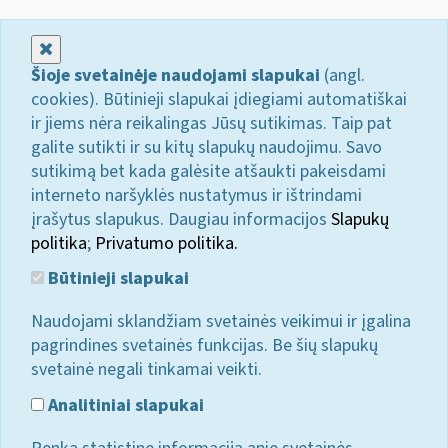
Uždaryti
Šioje svetainėje naudojami slapukai
(angl.
cookies). Būtinieji slapukai įdiegiami automatiškai
ir jiems nėra reikalingas Jūsų sutikimas. Taip pat
galite sutikti ir su kitų slapukų naudojimu. Savo
sutikimą bet kada galėsite atšaukti pakeisdami
interneto naršyklės nustatymus ir ištrindami
įrašytus slapukus. Daugiau informacijos
Slapukų
politika
;
Privatumo politika.
Būtinieji slapukai
Naudojami sklandžiam svetainės veikimui ir įgalina
pagrindines svetainės funkcijas. Be šių slapukų
svetainė negali tinkamai veikti.
Analitiniai slapukai