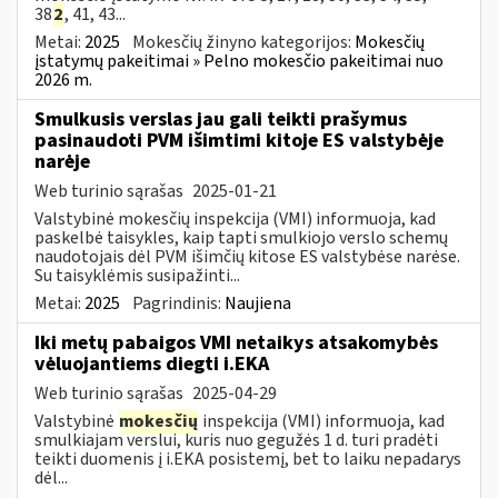
38
2
, 41, 43...
Metai:
2025
Mokesčių žinyno kategorijos:
Mokesčių
įstatymų pakeitimai » Pelno mokesčio pakeitimai nuo
2026 m.
Smulkusis verslas jau gali teikti prašymus
pasinaudoti PVM išimtimi kitoje ES valstybėje
narėje
Web turinio sąrašas
2025-01-21
Valstybinė mokesčių inspekcija (VMI) informuoja, kad
paskelbė taisykles, kaip tapti smulkiojo verslo schemų
naudotojais dėl PVM išimčių kitose ES valstybėse narėse.
Su taisyklėmis susipažinti...
Metai:
2025
Pagrindinis:
Naujiena
Iki metų pabaigos VMI netaikys atsakomybės
vėluojantiems diegti i.EKA
Web turinio sąrašas
2025-04-29
Valstybinė
mokesčių
inspekcija (VMI) informuoja, kad
smulkiajam verslui, kuris nuo gegužės 1 d. turi pradėti
teikti duomenis į i.EKA posistemį, bet to laiku nepadarys
dėl...