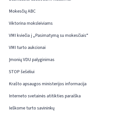
Mokesčių ABC
Viktorina moksleiviams
VMI kviečia į „Pasimatymą su mokesčiais“
VMI turto aukcionai
Įmonių VDU palyginimas
STOP šešėliui
Krašto apsaugos ministerijos informacija
Interneto svetainės atitikties paraiška
Ieškome turto savininkų