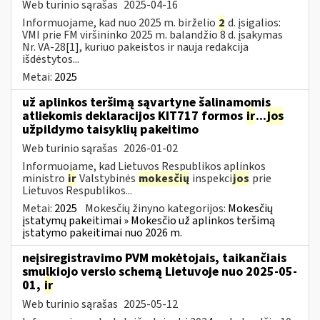
Web turinio sąrašas
2025-04-16
Informuojame, kad nuo 2025 m. birželio
2
d. įsigalios:
VMI prie FM viršininko 2025 m. balandžio 8 d. įsakymas
Nr. VA-28[1], kuriuo pakeistos ir nauja redakcija
išdėstytos...
Metai:
2025
už aplinkos teršimą sąvartyne šalinamomis
atliekomis deklaracijos KIT717 formos
ir
...
jos
užpildymo taisyklių pakeitimo
Web turinio sąrašas
2026-01-02
Informuojame, kad Lietuvos Respublikos aplinkos
ministro
ir
Valstybinės
mokesčių
inspekci
jos
prie
Lietuvos Respublikos...
Metai:
2025
Mokesčių žinyno kategorijos:
Mokesčių
įstatymų pakeitimai » Mokesčio už aplinkos teršimą
įstatymo pakeitimai nuo 2026 m.
neįsiregistravimo PVM mokėtojais, taikančiais
smulkiojo verslo schemą Lietuvoje nuo 2025-05-
01,
ir
Web turinio sąrašas
2025-05-12