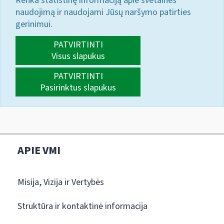
Renka statistinę informaciją apie svetainės
naudojimą ir naudojami Jūsų naršymo patirties
gerinimui.
PATVIRTINTI
Visus slapukus
PATVIRTINTI
Pasirinktus slapukus
APIE VMI
Misija, Vizija ir Vertybės
Struktūra ir kontaktinė informacija