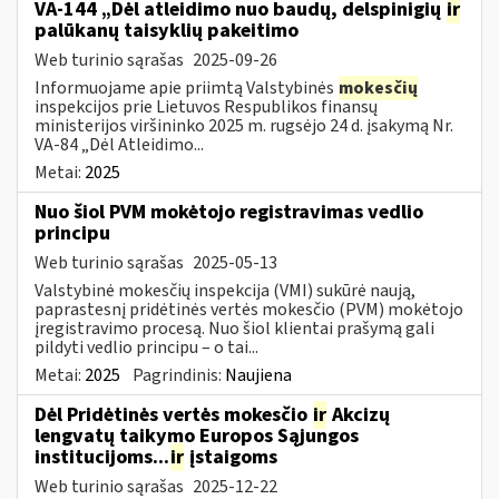
VA-144 „Dėl atleidimo nuo baudų, delspinigių
ir
palūkanų taisyklių pakeitimo
Web turinio sąrašas
2025-09-26
Informuojame apie priimtą Valstybinės
mokesčių
inspekcijos prie Lietuvos Respublikos finansų
ministerijos viršininko 2025 m. rugsėjo 24 d. įsakymą Nr.
VA-84 „Dėl Atleidimo...
Metai:
2025
Nuo šiol PVM mokėtojo registravimas vedlio
principu
Web turinio sąrašas
2025-05-13
Valstybinė mokesčių inspekcija (VMI) sukūrė naują,
paprastesnį pridėtinės vertės mokesčio (PVM) mokėtojo
įregistravimo procesą. Nuo šiol klientai prašymą gali
pildyti vedlio principu – o tai...
Metai:
2025
Pagrindinis:
Naujiena
Dėl Pridėtinės vertės mokesčio
ir
Akcizų
lengvatų taikymo Europos Sąjungos
institucijoms...
ir
įstaigoms
Web turinio sąrašas
2025-12-22