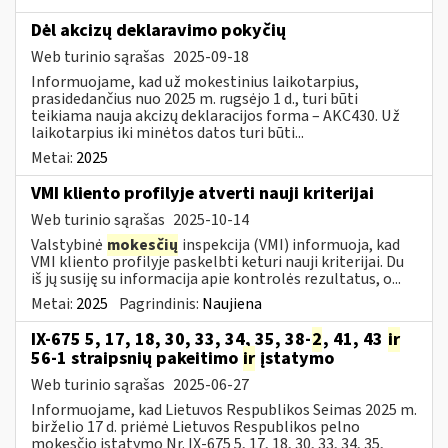
​​​​​​​Dėl akcizų deklaravimo pokyčių
Web turinio sąrašas
2025-09-18
Informuojame, kad už mokestinius laikotarpius,
prasidedančius nuo 2025 m. rugsėjo 1 d., turi būti
teikiama nauja akcizų deklaracijos forma – AKC430. Už
laikotarpius iki minėtos datos turi būti...
Metai:
2025
VMI kliento profilyje atverti nauji kriterijai
Web turinio sąrašas
2025-10-14
Valstybinė
mokesčių
inspekcija (VMI) informuoja, kad
VMI kliento profilyje paskelbti keturi nauji kriterijai. Du
iš jų susiję su informacija apie kontrolės rezultatus, o...
Metai:
2025
Pagrindinis:
Naujiena
IX-675 5, 17, 18, 30, 33, 34, 35, 38-
2
, 41, 43
ir
56-1 straipsnių pakeitimo
ir
įstatymo
Web turinio sąrašas
2025-06-27
Informuojame, kad Lietuvos Respublikos Seimas 2025 m.
birželio 17 d. priėmė Lietuvos Respublikos pelno
mokesčio įstatymo Nr. IX-675 5, 17, 18, 30, 33, 34, 35,