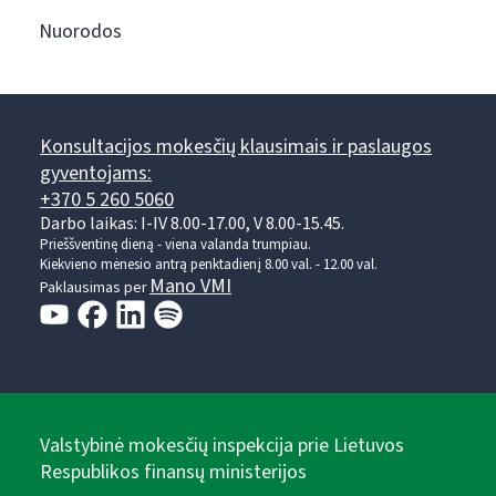
Nuorodos
Konsultacijos mokesčių klausimais ir paslaugos
gyventojams:
+370 5 260 5060
Darbo laikas: I-IV 8.00-17.00, V 8.00-15.45.
Prieššventinę dieną - viena valanda trumpiau.
Kiekvieno mėnesio antrą penktadienį 8.00 val. - 12.00 val.
Mano VMI
Paklausimas per
Valstybinė mokesčių inspekcija prie Lietuvos
Respublikos finansų ministerijos