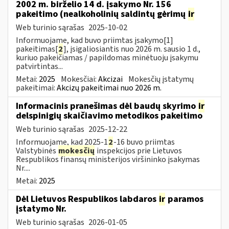
2002 m. birželio 14 d. įsakymo Nr. 156
pakeitimo (nealkoholinių saldintų gėrimų
ir
Web turinio sąrašas
2025-10-02
Informuojame, kad buvo priimtas įsakymo[1]
pakeitimas[
2
], įsigaliosiantis nuo 2026 m. sausio 1 d.,
kuriuo pakeičiamas / papildomas minėtuoju įsakymu
patvirtintas...
Metai:
2025
Mokesčiai:
Akcizai
Mokesčių įstatymų
pakeitimai:
Akcizų pakeitimai nuo 2026 m.
Informacinis pranešimas dėl baudų skyrimo
ir
delspinigių skaičiavimo metodikos pakeitimo
Web turinio sąrašas
2025-12-22
Informuojame, kad 2025-1
2
-16 buvo priimtas
Valstybinės
mokesčių
inspekcijos prie Lietuvos
Respublikos finansų ministerijos viršininko įsakymas
Nr....
Metai:
2025
Dėl Lietuvos Respublikos labdaros
ir
paramos
įstatymo Nr.
Web turinio sąrašas
2026-01-05