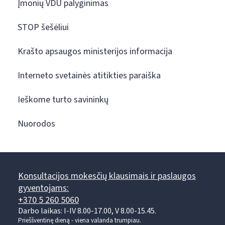
Įmonių VDU palyginimas
STOP šešėliui
Krašto apsaugos ministerijos informacija
Interneto svetainės atitikties paraiška
Ieškome turto savininkų
Nuorodos
Konsultacijos mokesčių klausimais ir paslaugos
gyventojams:
+370 5 260 5060
Darbo laikas: I-IV 8.00-17.00, V 8.00-15.45.
Prieššventinę dieną - viena valanda trumpiau.