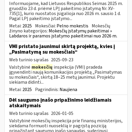
Informuojame, kad Lietuvos Respublikos Seimas 2025 m.
gruodžio 23 d. priėmė LPĮ pakeitimo įstatymą Nr. XV-
735[1], kurio nuostatos įsigalioja nuo 2026 m. sausio 1 d.
Pagal LPĮ pakeitimo įstatymo...
Metai:
2025
Mokesčiai:
Pelno mokestis
Mokesčių
žinyno kategorijos:
Mokesčių įstatymų pakeitimai »
Labdaros ir paramos įstatymo pakeitimai nuo 2026 m.
VMI pristato jaunimui skirtą projektą, kvies į
„Pasimatymą su mokesčiais“
Web turinio sąrašas
2025-09-23
Valstybinė
mokesčių
inspekcija (VMI) pradeda
įgyvendinti naują komunikacijos projektą „Pasimatymas
su mokesčiais“, skirtą 18–25 metų jaunimui. Projektu
siekiama didinti...
Metai:
2025
Pagrindinis:
Naujiena
Dėl saugumo įnašo pripažinimo leidžiamais
atskaitymais
Web turinio sąrašas
2026-01-05
Valstybinė mokesčių inspekcija prie finansų ministerijos,
siekdama formuoti nuoseklią ir pagrįstą poziciją
pripažįstant saugumo įnašo sąnaudas, suderinusi