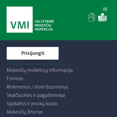
Prisijungti
Mokesčių mokėtojų informacija
Formos
Rinkmenos / Atviri duomenys
Skaičiuoklės ir pagalbininkai
Sąskaitos ir įmokų kodai
Mokesčių žinynas