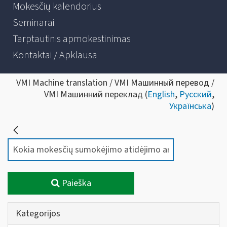
Mokesčių kalendorius
Seminarai
Tarptautinis apmokestinimas
Kontaktai / Apklausa
VMI Machine translation / VMI Машинный перевод /
VMI Машинний переклад (
English
,
Русский
,
Українська
)
Paieška
Kategorijos