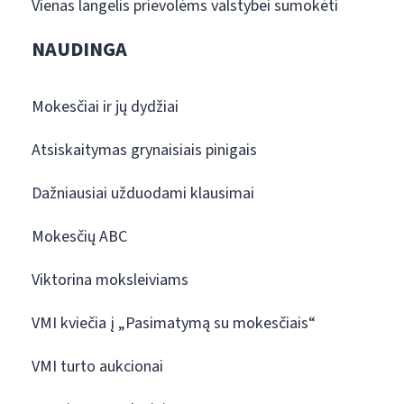
Vienas langelis prievolėms valstybei sumokėti
NAUDINGA
Mokesčiai ir jų dydžiai
Atsiskaitymas grynaisiais pinigais
Dažniausiai užduodami klausimai
Mokesčių ABC
Viktorina moksleiviams
VMI kviečia į „Pasimatymą su mokesčiais“
VMI turto aukcionai