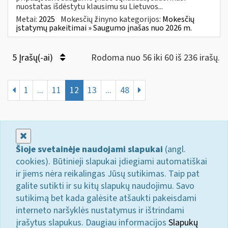
nuostatas išdėstytu klausimu su Lietuvos...
Metai:
2025
Mokesčių žinyno kategorijos:
Mokesčių
įstatymų pakeitimai » Saugumo įnašas nuo 2026 m.
5 Įrašų(-ai)
Rodoma nuo 56 iki 60 iš 236 irašų.
1
...
11
12
13
...
48
Uždaryti
Šioje svetainėje naudojami slapukai
(angl.
cookies). Būtinieji slapukai įdiegiami automatiškai
ir jiems nėra reikalingas Jūsų sutikimas. Taip pat
galite sutikti ir su kitų slapukų naudojimu. Savo
sutikimą bet kada galėsite atšaukti pakeisdami
interneto naršyklės nustatymus ir ištrindami
įrašytus slapukus. Daugiau informacijos
Slapukų