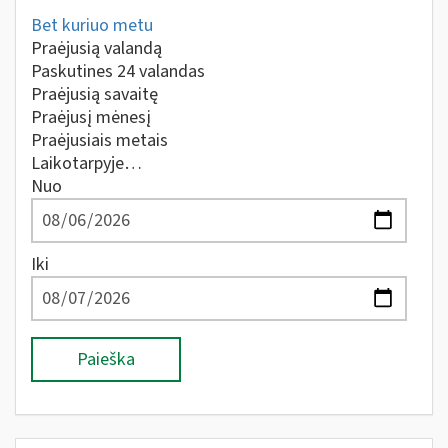
Bet kuriuo metu
Praėjusią valandą
Paskutines 24 valandas
Praėjusią savaitę
Praėjusį mėnesį
Praėjusiais metais
Laikotarpyje…
Nuo
Iki
Paieška