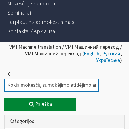
Mokesčių kalendorius
Seminarai
Tarptautinis apmokestinimas
Kontaktai / Apklausa
VMI Machine translation / VMI Машинный перевод /
VMI Машинний переклад (
English
,
Русский
,
Українська
)
Paieška
Kategorijos