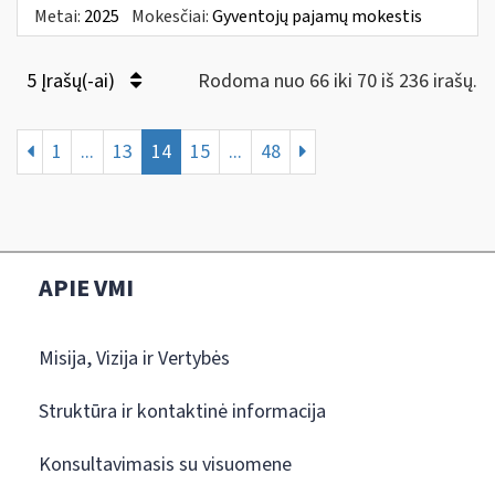
Metai:
2025
Mokesčiai:
Gyventojų pajamų mokestis
5 Įrašų(-ai)
Rodoma nuo 66 iki 70 iš 236 irašų.
1
...
13
14
15
...
48
APIE VMI
Misija, Vizija ir Vertybės
Struktūra ir kontaktinė informacija
Konsultavimasis su visuomene