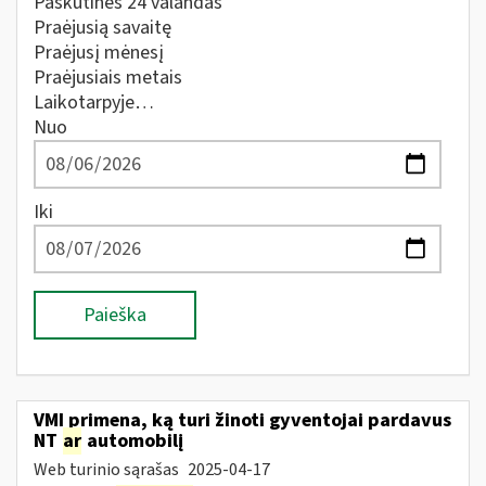
Paskutines 24 valandas
Praėjusią savaitę
Praėjusį mėnesį
Praėjusiais metais
Laikotarpyje…
Nuo
Iki
Paieška
VMI primena, ką turi žinoti gyventojai pardavus
NT
ar
automobilį
Web turinio sąrašas
2025-04-17