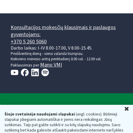
Konsultacijos mokesčių klausimais ir paslaugos
gyventojams:
+370 5 260 5060
Darbo laikas: I-IV 8.00-17.00, V 8.00-15.45.
Prieššventinę dieną - viena valanda trumpiau.
Kiekvieno mėnesio antrą penktadienį 8.00 val. - 12.00 val.
Mano VMI
Paklausimas per
Valstybinė mokesčių inspekcija prie Lietuvos
U
Respublikos finansų ministerijos
Šioje svetainėje naudojami slapukai
(angl. cookies). Būtinieji
slapukai įdiegiami automatiškai ir jiems nėra reikalingas Jūsų
Biudžetinė įstaiga. Juridinio asmens kodas — 188659752,
sutikimas. Taip pat galite sutikti ir su kitų slapukų naudojimu. Savo
adresas: Vasario 16-osios g. 14, 01107 Vilnius, Lietuva, el.paštas:
sutikimą bet kada galėsite atšaukti pakeisdami interneto naršyklės