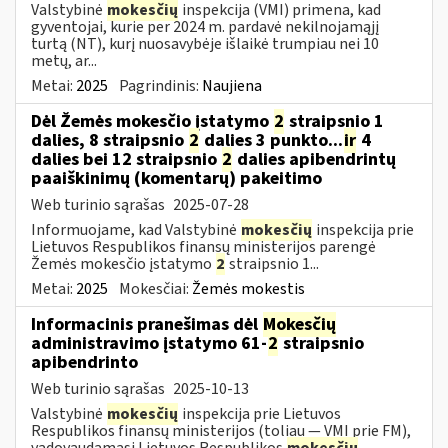
Valstybinė
mokesčių
inspekcija (VMI) primena, kad
gyventojai, kurie per 2024 m. pardavė nekilnojamąjį
turtą (NT), kurį nuosavybėje išlaikė trumpiau nei 10
metų, ar...
Metai:
2025
Pagrindinis:
Naujiena
Dėl Žemės mokesčio įstatymo
2
straipsnio 1
dalies, 8 straipsnio
2
dalies 3 punkto...
ir
4
dalies bei 12 straipsnio
2
dalies apibendrintų
paaiškinimų (komentarų) pakeitimo
Web turinio sąrašas
2025-07-28
Informuojame, kad Valstybinė
mokesčių
inspekcija prie
Lietuvos Respublikos finansų ministerijos parengė
Žemės mokesčio įstatymo
2
straipsnio 1...
Metai:
2025
Mokesčiai:
Žemės mokestis
Informacinis pranešimas dėl
Mokesčių
administravimo įstatymo 61-
2
straipsnio
apibendrinto
Web turinio sąrašas
2025-10-13
Valstybinė
mokesčių
inspekcija prie Lietuvos
Respublikos finansų ministerijos (toliau — VMI prie FM),
vadovaudamasi Lietuvos Respublikos
mokesčių
...