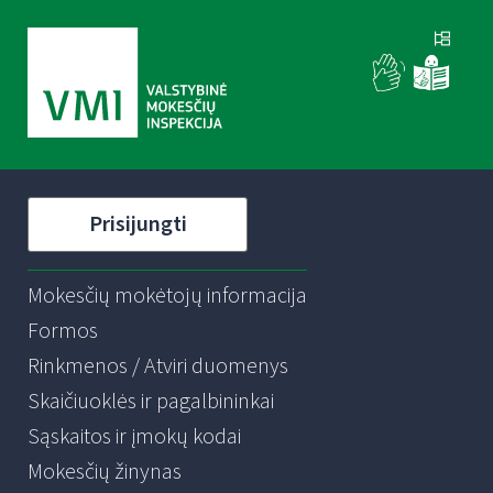
Prisijungti
Mokesčių mokėtojų informacija
Formos
Rinkmenos / Atviri duomenys
Skaičiuoklės ir pagalbininkai
Sąskaitos ir įmokų kodai
Mokesčių žinynas