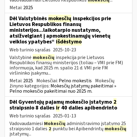
Metai:
2025
Dėl Valstybinės
mokesčių
inspekcijos prie
Lietuvos Respublikos finansų
ministerijos...laikotarpio nustatymo,
atsižvelgiant į apmokestinamųjų vienetų
veiklos ypatybes“
išdėstymo
Web turinio sąrašas
2025-10-23
Valstybinė
mokesčių
inspekcija prie Lietuvos
Respublikos finansų ministerijos (toliau – VMI prie FM)
informuoja, kad 2025 m. spalio 21 d. VMI prie FM
viršininko įsakymu...
Metai:
2025
Mokesčiai:
Pelno mokestis
Mokesčių
žinyno kategorijos:
Mokesčių įstatymų pakeitimai »
Pelno mokesčio pakeitimai nuo 2025 m.
Dėl Gyventojų pajamų mokesčio įstatymo
2
straipsnio 8 dalies
ir
40 dalies apibendrinto
Web turinio sąrašas
2025-01-13
Vadovaudamiesi
Mokesčių
administravimo įstatymo 25
straipsnio 1 dalies
2
punktu bei Apibendrintų
mokesčių
įstatymų...