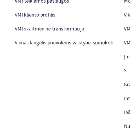
VMI teikiamos paslaugos
Mo
VMI kliento profilis
Vi
VMI skaitmeninė transformacija
VM
Vienas langelis prievolėms valstybei sumokėti
VM
Įm
ST
Kr
In
Ie
Nu