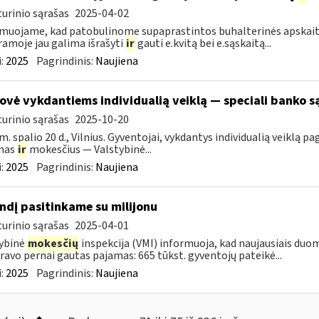
urinio sąrašas
2025-04-02
muojame, kad patobulinome supaprastintos buhalterinės apskaitos
amoje jau galima išrašyti
ir
gauti e.kvitą bei e.sąskaitą...
:
2025
Pagrindinis:
Naujiena
ovė vykdantiems individualią veiklą — speciali banko 
urinio sąrašas
2025-10-20
m. spalio 20 d., Vilnius. Gyventojai, vykdantys individualią veiklą 
mas
ir
mokesčius — Valstybinė...
:
2025
Pagrindinis:
Naujiena
ndį pasitinkame su milijonu
urinio sąrašas
2025-04-01
ybinė
mokesčių
inspekcija (VMI) informuoja, kad naujausiais duom
ravo pernai gautas pajamas: 665 tūkst. gyventojų pateikė...
:
2025
Pagrindinis:
Naujiena