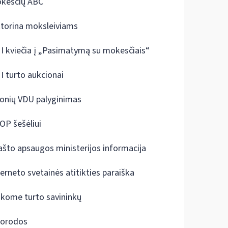
kesčių ABC
ktorina moksleiviams
I kviečia į „Pasimatymą su mokesčiais“
I turto aukcionai
onių VDU palyginimas
OP šešėliui
ašto apsaugos ministerijos informacija
terneto svetainės atitikties paraiška
škome turto savininkų
orodos