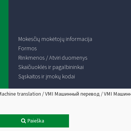
Mokesčių mokėtojų informacija
Formos
Rinkmenos / Atviri duomenys
Skaičiuoklės ir pagalbininkai
Sąskaitos ir įmokų kodai
Machine translation / VMI Машинный перевод / VMI Машин
Paieška