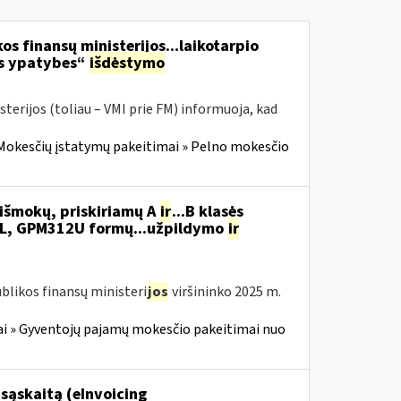
os finansų ministerijos...laikotarpio
os ypatybes“
išdėstymo
terijos (toliau – VMI prie FM) informuoja, kad
Mokesčių įstatymų pakeitimai » Pelno mokesčio
išmokų, priskiriamų A
ir
...B klasės
L, GPM312U formų...užpildymo
ir
blikos finansų ministeri
jos
viršininko 2025 m.
i » Gyventojų pajamų mokesčio pakeitimai nuo
sąskaitą (eInvoicing