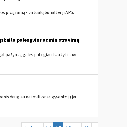
 programą - virtualų buhalterį i.APS.
sąskaita palengvins administravimą
pagal pažymą, galės patogiau tvarkyti savo
enis daugiau nei milijonas gyventojų jau