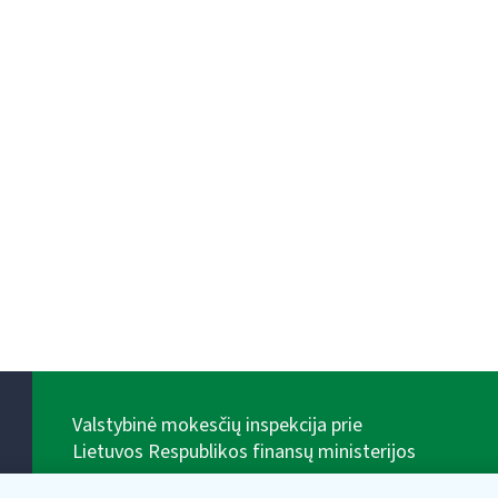
Valstybinė mokesčių inspekcija prie
Lietuvos Respublikos finansų ministerijos
Biudžetinė įstaiga. Juridinio asmens kodas — 188659752,