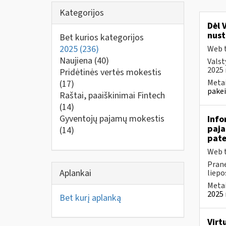
Kategorijos
Dėl 
nust
Bet kurios kategorijos
2025
(236)
Web t
Naujiena
(40)
Valst
2025 
Pridėtinės vertės mokestis
Metai
(17)
pakei
Raštai, paaiškinimai Fintech
(14)
Gyventojų pajamų mokestis
Info
paja
(14)
pate
Web t
Prane
Aplankai
liepos
Metai
2025 
Bet kurį aplanką
Virt