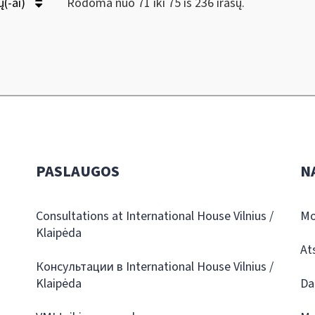
ų(-ai)
Rodoma nuo 71 iki 75 iš 236 irašų.
PASLAUGOS
N
Consultations at International House Vilnius /
Mo
Klaipėda
At
Консультации в International House Vilnius /
Klaipėda
Da