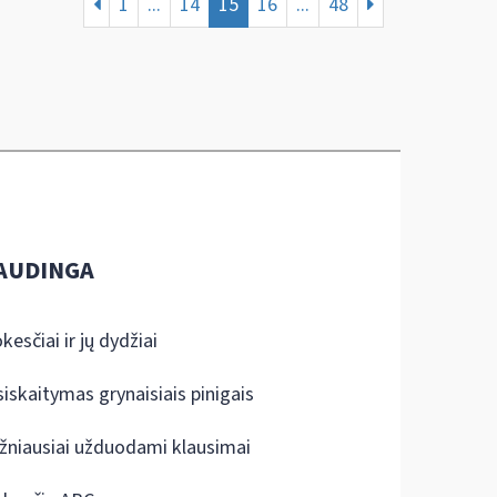
1
...
14
15
16
...
48
AUDINGA
kesčiai ir jų dydžiai
siskaitymas grynaisiais pinigais
žniausiai užduodami klausimai