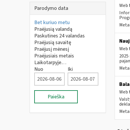
Web t
Parodymo data
Infor
Progr
Bet kuriuo metu
Metai
Praėjusią valandą
Paskutines 24 valandas
Nauj
Praėjusią savaitę
Praėjusį mėnesį
Web t
Praėjusiais metais
2025 
paja
Laikotarpyje…
Metai
Nuo
Iki
Bala
Web t
Paieška
Valst
dekla
Metai