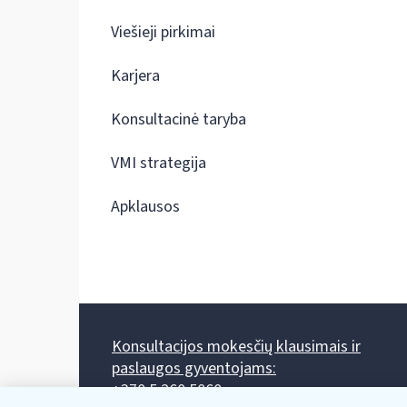
Viešieji pirkimai
Karjera
Konsultacinė taryba
VMI strategija
Apklausos
Konsultacijos mokesčių klausimais ir
paslaugos gyventojams:
+370 5 260 5060