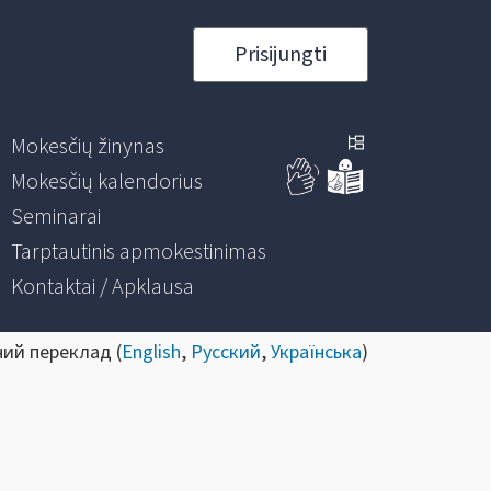
Prisijungti
Mokesčių žinynas
Mokesčių kalendorius
Seminarai
Tarptautinis apmokestinimas
Kontaktai / Apklausa
ний переклад (
English
,
Русский
,
Українська
)