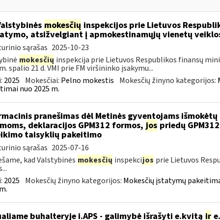
Valstybinės
mokesčių
inspekcijos prie Lietuvos Respublik
atymo, atsižvelgiant į apmokestinamųjų vienetų veikl
urinio sąrašas
2025-10-23
ybinė
mokesčių
inspekcija prie Lietuvos Respublikos finansų minis
m. spalio 21 d. VMI prie FM viršininko įsakymu...
:
2025
Mokesčiai:
Pelno mokestis
Mokesčių žinyno kategorijos:
timai nuo 2025 m.
rmacinis pranešimas dėl Metinės gyventojams išmokėtų 
moms, deklaracijos GPM312 formos,
jos
priedų GPM312
ikimo taisyklių pakeitimo
urinio sąrašas
2025-07-16
šame, kad Valstybinės
mokesčių
inspekci
jos
prie Lietuvos Respu
...
:
2025
Mokesčių žinyno kategorijos:
Mokesčių įstatymų pakeitima
m.
ualiame buhalteryje i.APS - galimybė išrašyti e.kvitą
ir
e.