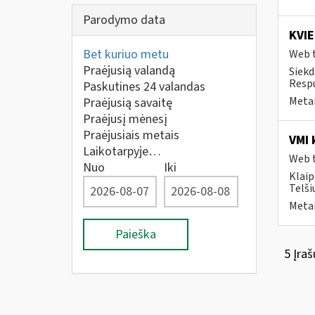
Parodymo data
KVIE
Bet kuriuo metu
Web t
Praėjusią valandą
Siekd
Respu
Paskutines 24 valandas
Metai
Praėjusią savaitę
Praėjusį mėnesį
Praėjusiais metais
VMI 
Laikotarpyje…
Web t
Nuo
Iki
Klaip
Telši
Metai
Paieška
5 Įraš