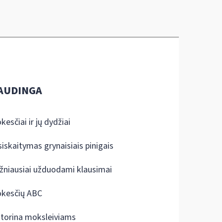
AUDINGA
kesčiai ir jų dydžiai
siskaitymas grynaisiais pinigais
žniausiai užduodami klausimai
kesčių ABC
ktorina moksleiviams