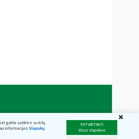
Uždar
t galite sutikti ir su kitų
PATVIRTINTI
iau informacijos
Slapukų
Visus slapukus