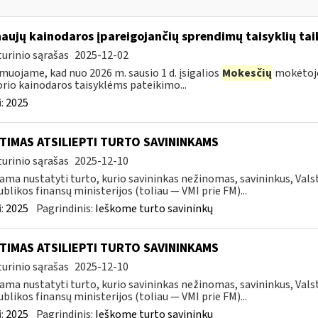
naujų kainodaros įpareigojančių sprendimų taisyklių t
urinio sąrašas
2025-12-02
muojame, kad nuo 2026 m. sausio 1 d. įsigalios
Mokesčių
mokėtojo
rio kainodaros taisyklėms pateikimo...
:
2025
TIMAS ATSILIEPTI TURTO SAVININKAMS
urinio sąrašas
2025-12-10
ama nustatyti turto, kurio savininkas nežinomas, savininkus, Val
blikos finansų ministerijos (toliau — VMI prie FM)...
:
2025
Pagrindinis:
Ieškome turto savininkų
TIMAS ATSILIEPTI TURTO SAVININKAMS
urinio sąrašas
2025-12-10
ama nustatyti turto, kurio savininkas nežinomas, savininkus, Val
blikos finansų ministerijos (toliau — VMI prie FM)...
:
2025
Pagrindinis:
Ieškome turto savininkų