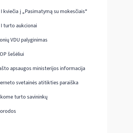
I kviečia į „Pasimatymą su mokesčiais“
I turto aukcionai
onių VDU palyginimas
OP šešėliui
ašto apsaugos ministerijos informacija
terneto svetainės atitikties paraiška
škome turto savininkų
orodos