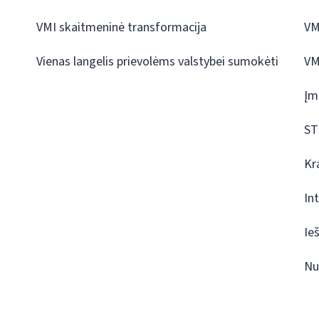
VMI skaitmeninė transformacija
VM
Vienas langelis prievolėms valstybei sumokėti
VM
Įm
ST
Kr
In
Ie
Nu