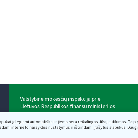
Valstybinė mokesčių inspekcija prie
Lietuvos Respublikos finansų ministerijos
Biudžetinė įstaiga. Juridinio asmens kodas — 188659752,
adresas: Vasario 16-osios g. 14, 01107 Vilnius, Lietuva,
lapukai įdiegiami automatiškai ir jiems nėra reikalingas Jūsų sutikimas. Taip pa
el.paštas:
vmi@vmi.lt
, E. pristatymo dėžutės adresas
sdami interneto naršyklės nustatymus ir ištrindami įrašytus slapukus. Daug
188659752
Duomenys apie Valstybinę mokesčių inspekciją prie