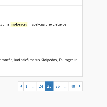
stybinė
mokesčių
inspekcija prie Lietuvos
praneša, kad prieš metus Klaipėdos, Tauragės ir
1
...
24
25
26
...
48