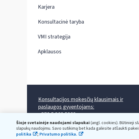
Karjera
Konsultacinė taryba
VMI strategija
Apklausos
Konsultacijos mokesčių klausimais ir
paslaugos gyventojams:
+370 5 260 5060
Darbo laikas: I-IV 8.00-17.00, V 8.00-15.45.
Šioje svetainėje naudojami slapukai
(angl. cookies). Būtinieji s
Prieššventinę dieną - viena valanda trumpiau.
slapukų naudojimu. Savo sutikimą bet kada galėsite atšaukti pakei
Kiekvieno mėnesio antrą penktadienį 8.00 val. - 12.00 val.
politika
;
Privatumo politika.
Mano VMI
Paklausimas per