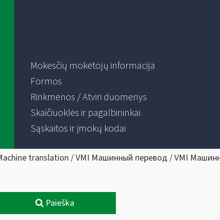
Mokesčių mokėtojų informacija
Formos
Rinkmenos / Atviri duomenys
Skaičiuoklės ir pagalbininkai
Sąskaitos ir įmokų kodai
Machine translation / VMI Машинный перевод / VMI Машин
Paieška