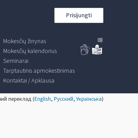
Prisijungti
Mokesčių žinynas
Mokesčių kalendorius
Seminarai
Tarptautinis apmokestinimas
Kontaktai / Apklausa
ний переклад (
English
,
Русский
,
Українська
)