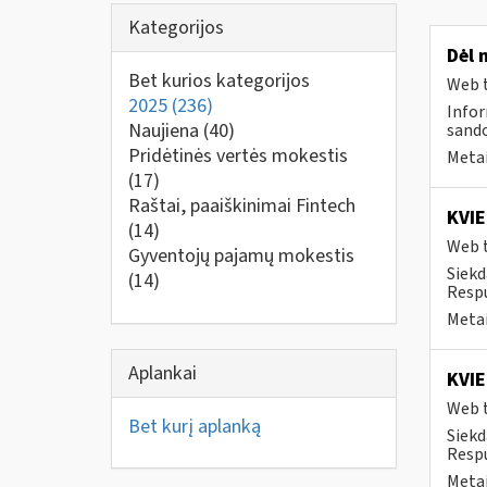
Kategorijos
Dėl 
Bet kurios kategorijos
Web t
2025
(236)
Infor
Naujiena
(40)
sando
Pridėtinės vertės mokestis
Metai
(17)
Raštai, paaiškinimai Fintech
KVIE
(14)
Web t
Gyventojų pajamų mokestis
Siekd
(14)
Respu
Metai
Aplankai
KVIE
Web t
Bet kurį aplanką
Siekd
Respu
Metai