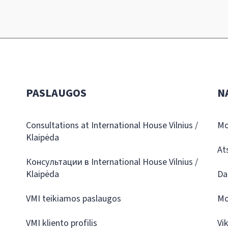
PASLAUGOS
N
Consultations at International House Vilnius /
Mo
Klaipėda
At
Консультации в International House Vilnius /
Klaipėda
Da
VMI teikiamos paslaugos
Mo
VMI kliento profilis
Vi