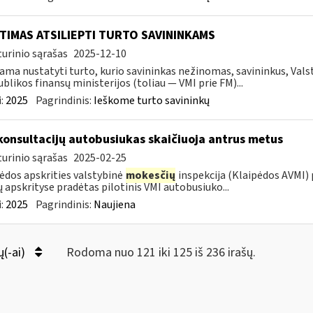
TIMAS ATSILIEPTI TURTO SAVININKAMS
urinio sąrašas
2025-12-10
ama nustatyti turto, kurio savininkas nežinomas, savininkus, Val
blikos finansų ministerijos (toliau — VMI prie FM)...
:
2025
Pagrindinis:
Ieškome turto savininkų
konsultacijų autobusiukas skaičiuoja antrus metus
urinio sąrašas
2025-02-25
ėdos apskrities valstybinė
mokesčių
inspekcija (Klaipėdos AVMI) 
ų apskrityse pradėtas pilotinis VMI autobusiuko...
:
2025
Pagrindinis:
Naujiena
ų(-ai)
Rodoma nuo 121 iki 125 iš 236 irašų.