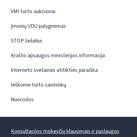
VMI turto aukcionai
Įmonių VDU palyginimas
STOP šešėliui
Krašto apsaugos ministerijos informacija
Interneto svetainės atitikties paraiška
Ieškome turto savininkų
Nuorodos
Konsultacijos mokesčių klausimais ir paslaugos