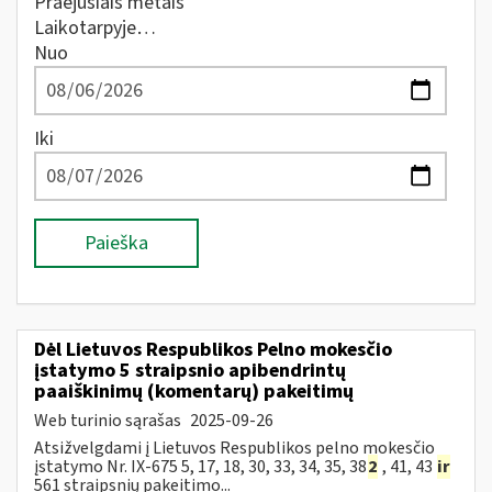
Praėjusiais metais
Laikotarpyje…
Nuo
Iki
Paieška
Dėl Lietuvos Respublikos Pelno mokesčio
įstatymo 5 straipsnio apibendrintų
paaiškinimų (komentarų) pakeitimų
Web turinio sąrašas
2025-09-26
Atsižvelgdami į Lietuvos Respublikos pelno mokesčio
įstatymo Nr. IX-675 5, 17, 18, 30, 33, 34, 35, 38
2
, 41, 43
ir
561 straipsnių pakeitimo...