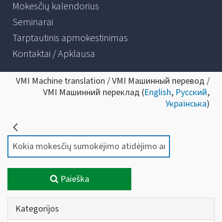
Mokesčių kalendorius
Seminarai
Tarptautinis apmokestinimas
Kontaktai / Apklausa
VMI Machine translation / VMI Машинный перевод /
VMI Машинний переклад (
English
,
Русский
,
Українська
)
Paieška
Kategorijos