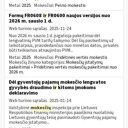
Metai:
2025
Mokesčiai:
Pelno mokestis
Formų FR0608
ir
FR0600 naujos versijos nuo
2026 m. sausio 1 d.
Web turinio sąrašas
2025-11-24
Nuo 2026 m. sausio 1 d. įsigalioja pakeitimai dėl
lengvatinių PVM tarifų taikymo. Dėl šių pasikeitimų už
laikotarpius, prasidedančius nuo minėtos datos, privalės
būti teikiamos atnaujintos PVM...
Metai:
2025
Mokesčiai:
Pridėtinės vertės mokestis
Mokesčių žinyno kategorijos:
Mokesčių įstatymų
pakeitimai » Pridėtinės vertės mokesčių pakeitimai nuo
2026 m.
Dėl gyventojų pajamų mokesčio lengvatos
gyvybės draudimo
ir
kitoms įmokoms
deklaravimo
Web turinio sąrašas
2025-01-14
Valstybinė
mokesčių
inspekcija prie Lietuvos
Respublikos finansų ministerijos paaiškina nuolatinių
Lietuvos gyventojų teisę pasinaudoti Gyventojų pajamų
mokesčio įstatymo...