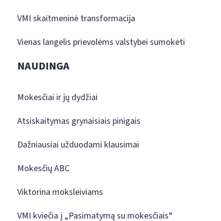
VMI skaitmeninė transformacija
Vienas langelis prievolėms valstybei sumokėti
NAUDINGA
Mokesčiai ir jų dydžiai
Atsiskaitymas grynaisiais pinigais
Dažniausiai užduodami klausimai
Mokesčių ABC
Viktorina moksleiviams
VMI kviečia į „Pasimatymą su mokesčiais“