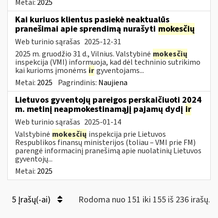
Metai:
2025
Kai kuriuos klientus pasiekė neaktualūs
pranešimai apie sprendimą nurašyti
mokesčių
Web turinio sąrašas
2025-12-31
2025 m. gruodžio 31 d., Vilnius. Valstybinė
mokesčių
inspekcija (VMI) informuoja, kad dėl techninio sutrikimo
kai kurioms įmonėms
ir
gyventojams...
Metai:
2025
Pagrindinis:
Naujiena
Lietuvos gyventojų pareigos perskaičiuoti 2024
m. metinį neapmokestinamąjį pajamų dydį
ir
Web turinio sąrašas
2025-01-14
Valstybinė
mokesčių
inspekcija prie Lietuvos
Respublikos finansų ministerijos (toliau – VMI prie FM)
parengė informacinį pranešimą apie nuolatinių Lietuvos
gyventojų...
Metai:
2025
5 Įrašų(-ai)
Rodoma nuo 151 iki 155 iš 236 irašų.