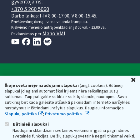
gyventojams:
+370 5 260 5060
Darbo laikas: I-IV 8.00-17.00, V 8.00-15.45.
Prieššventinę dieną - viena valanda trumpiau.
Kiekvieno mėnesio antrą penktadienį 8.00 val. - 12.00 val.
Mano VMI
Paklausimas per
Valstybinė mokesčių inspekcija prie Lietuvos
U
Respublikos finansų ministerijos
Šioje svetainėje naudojami slapukai
(angl. cookies). Būtinieji
slapukai įdiegiami automatiškai ir jiems nėra reikalingas Jūsų
Biudžetinė įstaiga. Juridinio asmens kodas — 188659752,
sutikimas. Taip pat galite sutikti ir su kitų slapukų naudojimu. Savo
adresas: Vasario 16-osios g. 14, 01107 Vilnius, Lietuva, el.paštas:
sutikimą bet kada galėsite atšaukti pakeisdami interneto naršyklės
vmi@vmi.lt
, E. pristatymo dėžutės adresas 188659752
nustatymus ir ištrindami įrašytus slapukus. Daugiau informacijos
Duomenys apie Valstybinę mokesčių inspekciją prie Lietuvos
Slapukų politika
;
Privatumo politika.
Respublikos finansų ministerijos kaupiami ir saugomi Juridinių
asmenų registre
Būtinieji slapukai
Naudojami sklandžiam svetainės veikimui ir įgalina pagrindines
svetainės funkcijas. Be šių slapukų svetainė negali tinkamai veikti.