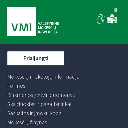
Prisijungti
Mokesčių mokėtojų informacija
Formos
Rinkmenos / Atviri duomenys
Skaičiuoklės ir pagalbininkai
Sąskaitos ir įmokų kodai
Mokesčių žinynas