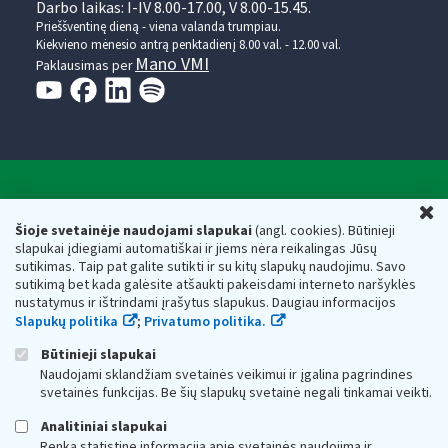
Darbo laikas: I-IV 8.00-17.00, V 8.00-15.45.
Prieššventinę dieną - viena valanda trumpiau.
Kiekvieno mėnesio antrą penktadienį 8.00 val. - 12.00 val.
Mano VMI
Paklausimas per
Valstybinė mokesčių inspekcija prie Lietuvos
U
Respublikos finansų ministerijos
Šioje svetainėje naudojami slapukai
(angl. cookies). Būtinieji
slapukai įdiegiami automatiškai ir jiems nėra reikalingas Jūsų
Biudžetinė įstaiga. Juridinio asmens kodas — 188659752,
sutikimas. Taip pat galite sutikti ir su kitų slapukų naudojimu. Savo
adresas: Vasario 16-osios g. 14, 01107 Vilnius, Lietuva, el.paštas:
sutikimą bet kada galėsite atšaukti pakeisdami interneto naršyklės
vmi@vmi.lt
, E. pristatymo dėžutės adresas 188659752
nustatymus ir ištrindami įrašytus slapukus. Daugiau informacijos
Duomenys apie Valstybinę mokesčių inspekciją prie Lietuvos
Slapukų politika
;
Privatumo politika.
Respublikos finansų ministerijos kaupiami ir saugomi Juridinių
asmenų registre
Būtinieji slapukai
Naudojami sklandžiam svetainės veikimui ir įgalina pagrindines
svetainės funkcijas. Be šių slapukų svetainė negali tinkamai veikti.
Analitiniai slapukai
Renka statistinę informaciją apie svetainės naudojimą ir