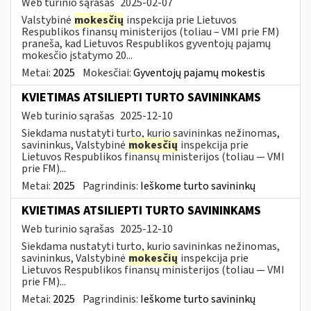
Web turinio sąrašas
2025-02-07
Valstybinė
mokesčių
inspekcija prie Lietuvos
Respublikos finansų ministerijos (toliau – VMI prie FM)
praneša, kad Lietuvos Respublikos gyventojų pajamų
mokesčio įstatymo 20...
Metai:
2025
Mokesčiai:
Gyventojų pajamų mokestis
KVIETIMAS ATSILIEPTI TURTO SAVININKAMS
Web turinio sąrašas
2025-12-10
Siekdama nustatyti turto, kurio savininkas nežinomas,
savininkus, Valstybinė
mokesčių
inspekcija prie
Lietuvos Respublikos finansų ministerijos (toliau — VMI
prie FM)...
Metai:
2025
Pagrindinis:
Ieškome turto savininkų
KVIETIMAS ATSILIEPTI TURTO SAVININKAMS
Web turinio sąrašas
2025-12-10
Siekdama nustatyti turto, kurio savininkas nežinomas,
savininkus, Valstybinė
mokesčių
inspekcija prie
Lietuvos Respublikos finansų ministerijos (toliau — VMI
prie FM)...
Metai:
2025
Pagrindinis:
Ieškome turto savininkų