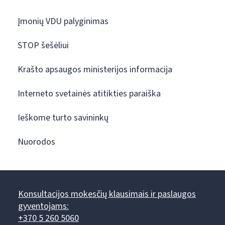
Įmonių VDU palyginimas
STOP šešėliui
Krašto apsaugos ministerijos informacija
Interneto svetainės atitikties paraiška
Ieškome turto savininkų
Nuorodos
Konsultacijos mokesčių klausimais ir paslaugos
gyventojams:
+370 5 260 5060