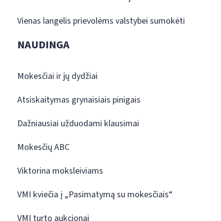
Vienas langelis prievolėms valstybei sumokėti
NAUDINGA
Mokesčiai ir jų dydžiai
Atsiskaitymas grynaisiais pinigais
Dažniausiai užduodami klausimai
Mokesčių ABC
Viktorina moksleiviams
VMI kviečia į „Pasimatymą su mokesčiais“
VMI turto aukcionai