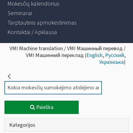
Mokesčių kalendorius
Seminarai
Tarptautinis apmokestinimas
Kontaktai / Apklausa
VMI Machine translation / VMI Машинный перевод /
VMI Машинний переклад (
English
,
Русский
,
Українська
)
Paieška
Kategorijos