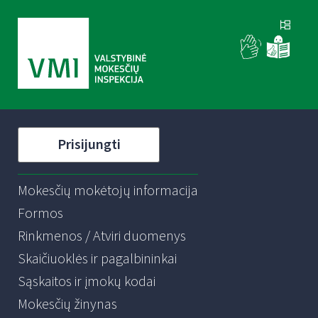
Prisijungti
Mokesčių mokėtojų informacija
Formos
Rinkmenos / Atviri duomenys
Skaičiuoklės ir pagalbininkai
Sąskaitos ir įmokų kodai
Mokesčių žinynas