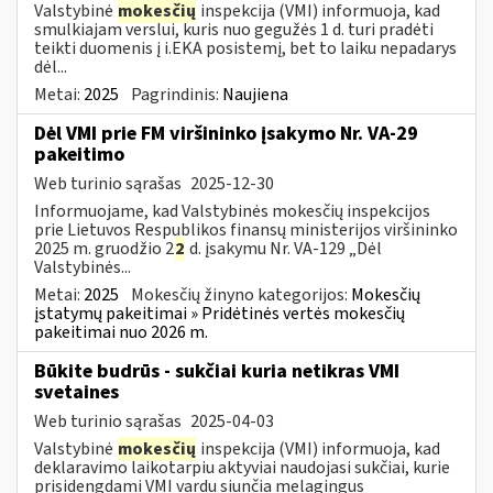
Valstybinė
mokesčių
inspekcija (VMI) informuoja, kad
smulkiajam verslui, kuris nuo gegužės 1 d. turi pradėti
teikti duomenis į i.EKA posistemį, bet to laiku nepadarys
dėl...
Metai:
2025
Pagrindinis:
Naujiena
Dėl VMI prie FM viršininko įsakymo Nr. VA-29
pakeitimo
Web turinio sąrašas
2025-12-30
Informuojame, kad Valstybinės mokesčių inspekcijos
prie Lietuvos Respublikos finansų ministerijos viršininko
2025 m. gruodžio 2
2
d. įsakymu Nr. VA-129 „Dėl
Valstybinės...
Metai:
2025
Mokesčių žinyno kategorijos:
Mokesčių
įstatymų pakeitimai » Pridėtinės vertės mokesčių
pakeitimai nuo 2026 m.
Būkite budrūs - sukčiai kuria netikras VMI
svetaines
Web turinio sąrašas
2025-04-03
Valstybinė
mokesčių
inspekcija (VMI) informuoja, kad
deklaravimo laikotarpiu aktyviai naudojasi sukčiai, kurie
prisidengdami VMI vardu siunčia melagingus