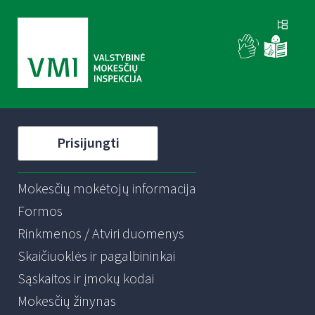
Prisijungti
Mokesčių mokėtojų informacija
Formos
Rinkmenos / Atviri duomenys
Skaičiuoklės ir pagalbininkai
Sąskaitos ir įmokų kodai
Mokesčių žinynas