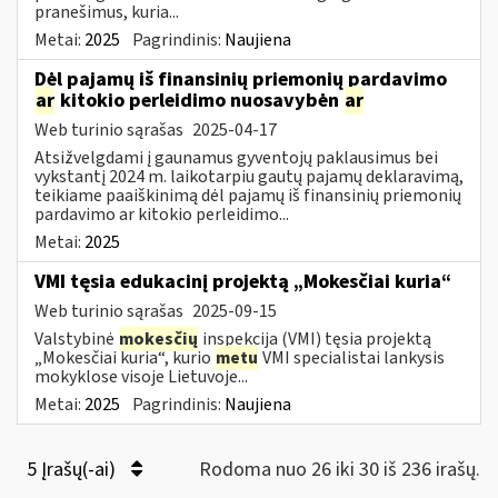
pranešimus, kuria...
Metai:
2025
Pagrindinis:
Naujiena
Dėl pajamų iš finansinių priemonių pardavimo
ar
kitokio perleidimo nuosavybėn
ar
Web turinio sąrašas
2025-04-17
Atsižvelgdami į gaunamus gyventojų paklausimus bei
vykstantį 2024 m. laikotarpiu gautų pajamų deklaravimą,
teikiame paaiškinimą dėl pajamų iš finansinių priemonių
pardavimo ar kitokio perleidimo...
Metai:
2025
VMI tęsia edukacinį projektą „Mokesčiai kuria“
Web turinio sąrašas
2025-09-15
Valstybinė
mokesčių
inspekcija (VMI) tęsia projektą
„Mokesčiai kuria“, kurio
metu
VMI specialistai lankysis
mokyklose visoje Lietuvoje...
Metai:
2025
Pagrindinis:
Naujiena
5 Įrašų(-ai)
Rodoma nuo 26 iki 30 iš 236 irašų.