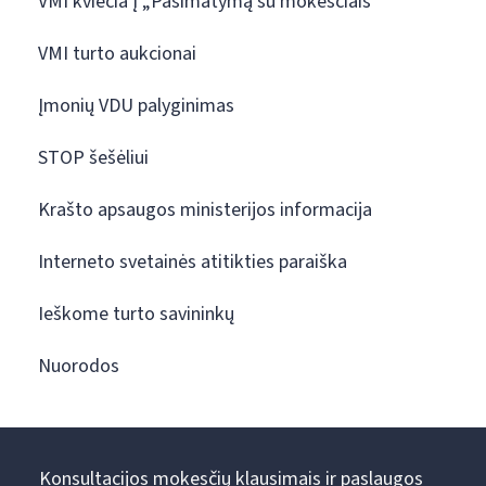
VMI kviečia į „Pasimatymą su mokesčiais“
VMI turto aukcionai
Įmonių VDU palyginimas
STOP šešėliui
Krašto apsaugos ministerijos informacija
Interneto svetainės atitikties paraiška
Ieškome turto savininkų
Nuorodos
Konsultacijos mokesčių klausimais ir paslaugos