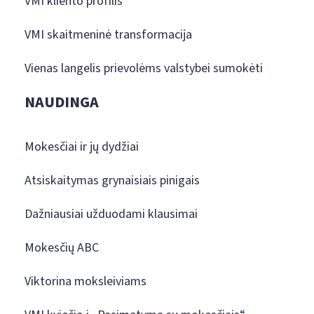
VMI kliento profilis
VMI skaitmeninė transformacija
Vienas langelis prievolėms valstybei sumokėti
NAUDINGA
Mokesčiai ir jų dydžiai
Atsiskaitymas grynaisiais pinigais
Dažniausiai užduodami klausimai
Mokesčių ABC
Viktorina moksleiviams