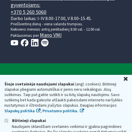
gyventojams:
+370 5 260 5060
Darbo laikas: I-IV 8.00-17.00, V 8.00-15.45.
Prieššventinę dieną - viena valanda trumpiau.
Kiekvieno mėnesio antrą penktadienį 8.00 val. - 12.00 val.
Mano VMI
Paklausimas per
Valstybinė mokesčių inspekcija prie Lietuvos
U
Respublikos finansų ministerijos
Šioje svetainėje naudojami slapukai
(angl. cookies). Būtinieji
slapukai įdiegiami automatiškai ir jiems nėra reikalingas Jūsų
Biudžetinė įstaiga. Juridinio asmens kodas — 188659752,
sutikimas. Taip pat galite sutikti ir su kitų slapukų naudojimu. Savo
adresas: Vasario 16-osios g. 14, 01107 Vilnius, Lietuva, el.paštas:
sutikimą bet kada galėsite atšaukti pakeisdami interneto naršyklės
vmi@vmi.lt
, E. pristatymo dėžutės adresas 188659752
nustatymus ir ištrindami įrašytus slapukus. Daugiau informacijos
Duomenys apie Valstybinę mokesčių inspekciją prie Lietuvos
Slapukų politika
;
Privatumo politika.
Respublikos finansų ministerijos kaupiami ir saugomi Juridinių
asmenų registre
Būtinieji slapukai
Naudojami sklandžiam svetainės veikimui ir įgalina pagrindines