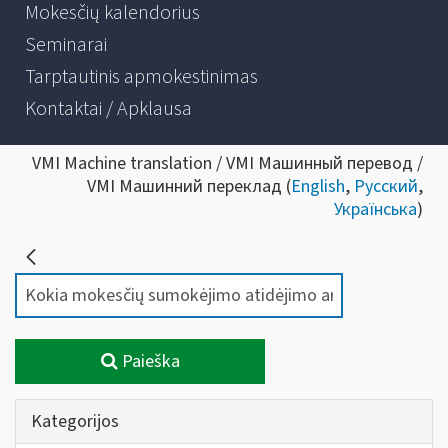
Mokesčių kalendorius
Seminarai
Tarptautinis apmokestinimas
Kontaktai / Apklausa
VMI Machine translation / VMI Машинный перевод /
VMI Машинний переклад (
English
,
Русский
,
Українська
)
Paieška
Kategorijos