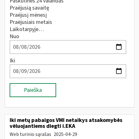
Paskutines 24 valandas
Praėjusią savaitę
Praėjusį mėnesį
Praėjusiais metais
Laikotarpyje…
Nuo
Iki
Paieška
Iki metų pabaigos VMI netaikys atsakomybės
vėluojantiems diegti i.EKA
Web turinio sąrašas
2025-04-29