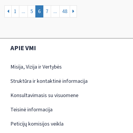
1
...
5
6
7
...
48
APIE VMI
Misija, Vizija ir Vertybės
Struktūra ir kontaktinė informacija
Konsultavimasis su visuomene
Teisinė informacija
Peticijų komisijos veikla