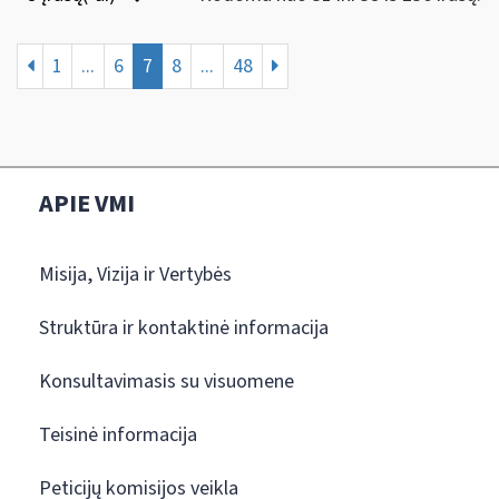
1
...
6
7
8
...
48
APIE VMI
Misija, Vizija ir Vertybės
Struktūra ir kontaktinė informacija
Konsultavimasis su visuomene
Teisinė informacija
Peticijų komisijos veikla