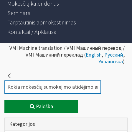
Mokesčių kalendorius
Seminarai
Tarptautinis apmokestinimas
Kontaktai / Apklausa
VMI Machine translation / VMI Машинный перевод /
VMI Машинний переклад (
English
,
Русский
,
Українська
)
Paieška
Kategorijos