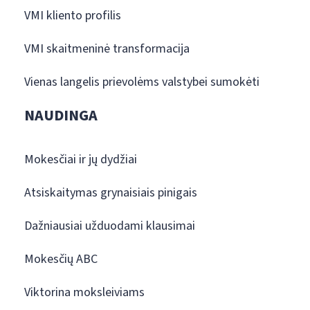
VMI kliento profilis
VMI skaitmeninė transformacija
Vienas langelis prievolėms valstybei sumokėti
NAUDINGA
Mokesčiai ir jų dydžiai
Atsiskaitymas grynaisiais pinigais
Dažniausiai užduodami klausimai
Mokesčių ABC
Viktorina moksleiviams