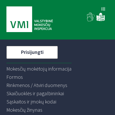
Prisijungti
Mokesčių mokėtojų informacija
Formos
Rinkmenos / Atviri duomenys
Skaičiuoklės ir pagalbininkai
Sąskaitos ir įmokų kodai
Mokesčių žinynas