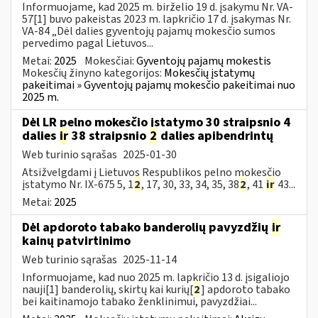
Informuojame, kad 2025 m. birželio 19 d. įsakymu Nr. VA-
57[1] buvo pakeistas 2023 m. lapkričio 17 d. įsakymas Nr.
VA-84 „Dėl dalies gyventojų pajamų mokesčio sumos
pervedimo pagal Lietuvos...
Metai:
2025
Mokesčiai:
Gyventojų pajamų mokestis
Mokesčių žinyno kategorijos:
Mokesčių įstatymų
pakeitimai » Gyventojų pajamų mokesčio pakeitimai nuo
2025 m.
Dėl LR pelno mokesčio įstatymo 30 straipsnio 4
dalies
ir
38 straipsnio
2
dalies apibendrintų
Web turinio sąrašas
2025-01-30
Atsižvelgdami į Lietuvos Respublikos pelno mokesčio
įstatymo Nr. IX-675 5, 1
2
, 17, 30, 33, 34, 35, 38
2
, 41
ir
43...
Metai:
2025
Dėl apdoroto tabako banderolių pavyzdžių
ir
kainų patvirtinimo
Web turinio sąrašas
2025-11-14
Informuojame, kad nuo 2025 m. lapkričio 13 d. įsigaliojo
nauji[1] banderolių, skirtų kai kurių[
2
] apdoroto tabako
bei kaitinamojo tabako ženklinimui, pavyzdžiai...