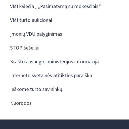
VMI kviečia į „Pasimatymą su mokesčiais“
VMI turto aukcionai
Įmonių VDU palyginimas
STOP šešėliui
Krašto apsaugos ministerijos informacija
Interneto svetainės atitikties paraiška
Ieškome turto savininkų
Nuorodos