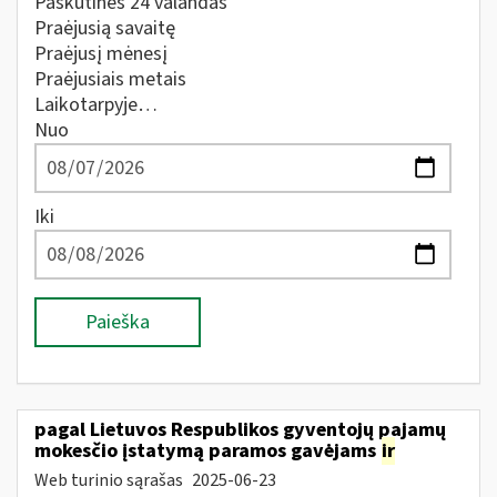
Paskutines 24 valandas
Praėjusią savaitę
Praėjusį mėnesį
Praėjusiais metais
Laikotarpyje…
Nuo
Iki
Paieška
pagal Lietuvos Respublikos gyventojų pajamų
mokesčio įstatymą paramos gavėjams
ir
Web turinio sąrašas
2025-06-23