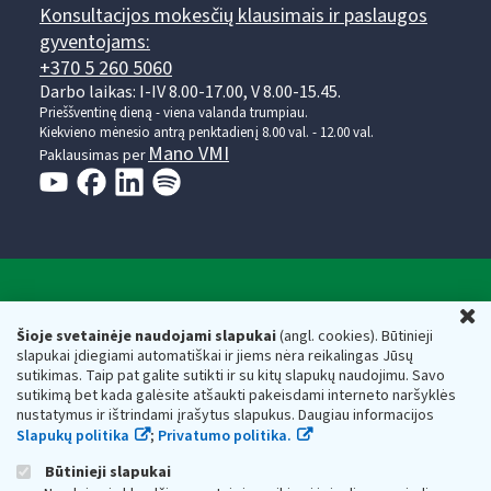
Konsultacijos mokesčių klausimais ir paslaugos
gyventojams:
+370 5 260 5060
Darbo laikas: I-IV 8.00-17.00, V 8.00-15.45.
Prieššventinę dieną - viena valanda trumpiau.
Kiekvieno mėnesio antrą penktadienį 8.00 val. - 12.00 val.
Mano VMI
Paklausimas per
Valstybinė mokesčių inspekcija prie Lietuvos
U
Respublikos finansų ministerijos
Šioje svetainėje naudojami slapukai
(angl. cookies). Būtinieji
slapukai įdiegiami automatiškai ir jiems nėra reikalingas Jūsų
Biudžetinė įstaiga. Juridinio asmens kodas — 188659752,
sutikimas. Taip pat galite sutikti ir su kitų slapukų naudojimu. Savo
adresas: Vasario 16-osios g. 14, 01107 Vilnius, Lietuva, el.paštas:
sutikimą bet kada galėsite atšaukti pakeisdami interneto naršyklės
vmi@vmi.lt
, E. pristatymo dėžutės adresas 188659752
nustatymus ir ištrindami įrašytus slapukus. Daugiau informacijos
Duomenys apie Valstybinę mokesčių inspekciją prie Lietuvos
Slapukų politika
;
Privatumo politika.
Respublikos finansų ministerijos kaupiami ir saugomi Juridinių
asmenų registre
Būtinieji slapukai