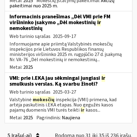
Metai:
2025
Mokesčių įstatymų pakeitimai:
Akcizų
pakeitimai nuo 2025 m.
Informacinis pranešimas „Dėl VMI prie FM
viršininko įsakymo „Dėl mokestinių
ir
nemokestinių
Web turinio sąrašas
2025-09-17
Informuojame apie priimtą Valstybinės mokesčių
inspekcijos prie Lietuvos Respublikos finansų
ministerijos viršininko 2025 m. rugpjūčio 27 d. įsakymą
Nr. VA-76 „Dėl mokestinių ir nemokestinių...
Metai:
2025
VMI: prie i.EKA jau sėkmingai jungiasi
ir
smulkusis verslas. Ką svarbu žinoti?
Web turinio sąrašas
2025-03-27
Valstybinė
mokesčių
inspekcija (VMI) primena, kad
artėja paskutinis i.EKA etapas. Nuo gegužės kasos
pajamų duomenis VMI turės teikti
ir
kasos...
Metai:
2025
Pagrindinis:
Naujiena
5 Įrašų(-ai)
Rodoma nuo 31 iki 35 iš 236 irašų.