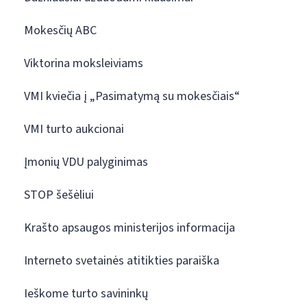
Mokesčių ABC
Viktorina moksleiviams
VMI kviečia į „Pasimatymą su mokesčiais“
VMI turto aukcionai
Įmonių VDU palyginimas
STOP šešėliui
Krašto apsaugos ministerijos informacija
Interneto svetainės atitikties paraiška
Ieškome turto savininkų