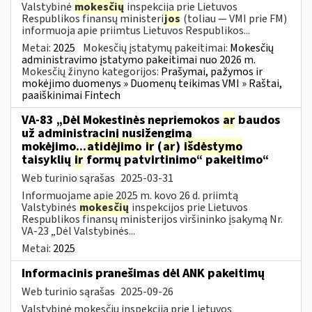
Valstybinė
mokesčių
inspekcija prie Lietuvos
Respublikos finansų ministeri
jos
(toliau — VMI prie FM)
informuoja apie priimtus Lietuvos Respublikos...
Metai:
2025
Mokesčių įstatymų pakeitimai:
Mokesčių
administravimo įstatymo pakeitimai nuo 2026 m.
Mokesčių žinyno kategorijos:
Prašymai, pažymos ir
mokėjimo duomenys » Duomenų teikimas VMI » Raštai,
paaiškinimai Fintech
VA-83 „Dėl Mokestinės nepriemokos
ar
baudos
už administracinį nusižengimą
mokėjimo...
atidėjimo
ir
(
ar
)
išdėstymo
taisyklių
ir
formų patvirtinimo“ pakeitimo“
Web turinio sąrašas
2025-03-31
Informuojame apie 2025 m. kovo 26 d. priimtą
Valstybinės
mokesčių
inspekcijos prie Lietuvos
Respublikos finansų ministerijos viršininko įsakymą Nr.
VA-23 „Dėl Valstybinės...
Metai:
2025
Informacinis pranešimas dėl ANK pakeitimų
Web turinio sąrašas
2025-09-26
Valstybinė mokesčių inspekcija prie Lietuvos