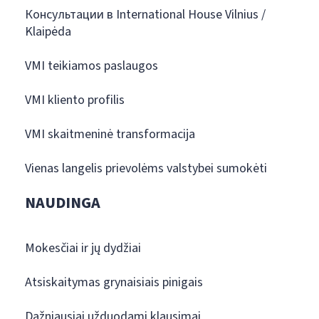
Консультации в International House Vilnius /
Klaipėda
VMI teikiamos paslaugos
VMI kliento profilis
VMI skaitmeninė transformacija
Vienas langelis prievolėms valstybei sumokėti
NAUDINGA
Mokesčiai ir jų dydžiai
Atsiskaitymas grynaisiais pinigais
Dažniausiai užduodami klausimai