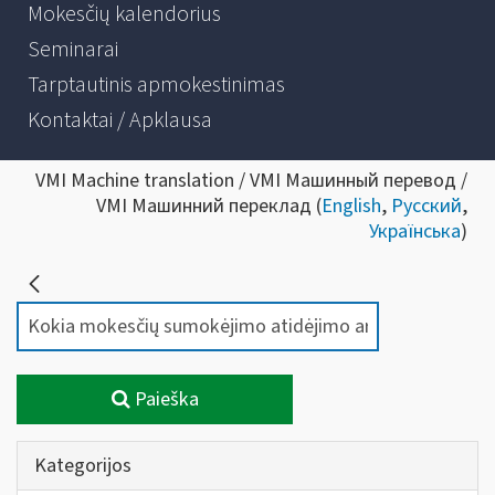
Mokesčių kalendorius
Seminarai
Tarptautinis apmokestinimas
Kontaktai / Apklausa
VMI Machine translation / VMI Машинный перевод /
VMI Машинний переклад (
English
,
Русский
,
Українська
)
Paieška
Kategorijos