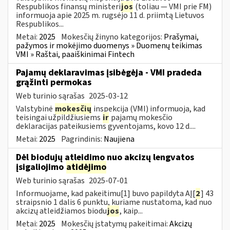
Respublikos finansų ministeri
jos
(toliau — VMI prie FM)
informuoja apie 2025 m. rugsėjo 11 d. priimtą Lietuvos
Respublikos...
Metai:
2025
Mokesčių žinyno kategorijos:
Prašymai,
pažymos ir mokėjimo duomenys » Duomenų teikimas
VMI » Raštai, paaiškinimai Fintech
Pajamų deklaravimas įsibėgėja - VMI pradeda
grąžinti permokas
Web turinio sąrašas
2025-03-12
Valstybinė
mokesčių
inspekcija (VMI) informuoja, kad
teisingai užpildžiusiems
ir
pajamų mokesčio
deklaracijas pateikusiems gyventojams, kovo 12 d....
Metai:
2025
Pagrindinis:
Naujiena
Dėl biodujų atleidimo nuo akcizų lengvatos
įsigaliojimo
atidėjimo
Web turinio sąrašas
2025-07-01
Informuojame, kad pakeitimu[1] buvo papildyta AĮ[
2
] 43
straipsnio 1 dalis 6 punktu, kuriame nustatoma, kad nuo
akcizų atleidžiamos biodu
jos
, kaip...
Metai:
2025
Mokesčių įstatymų pakeitimai:
Akcizų