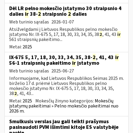
Dėl LR pelno mokesčio įstatymo 30 straipsnio 4
dalies
ir
38-
2
straipsnio
2
dalies
Web turinio sąrašas
2026-01-07
Atsižvelgdami į Lietuvos Respublikos pelno mokesčio
įstatymo Nr. IX-675 5, 17, 18, 30, 33, 34, 35, 38
2
, 41, 43
ir
561 straipsnių pakeitimo...
Metai:
2025
IX-675 5, 17, 18, 30, 33, 34, 35, 38-
2
, 41, 43
ir
56-1 straipsnių pakeitimo
ir
įstatymo
Web turinio sąrašas
2025-06-27
Informuojame, kad Lietuvos Respublikos Seimas 2025 m.
birželio 17 d. priėmė Lietuvos Respublikos pelno
mokesčio įstatymo Nr. IX-675 5, 17, 18, 30, 33, 34, 35,
38
2
, 41, 43...
Metai:
2025
Mokesčių žinyno kategorijos:
Mokesčių
įstatymų pakeitimai » Pelno mokesčio pakeitimai nuo
2026 m.
Smulkusis verslas jau gali teikti prašymus
pasinaudoti PVM išimtimi kitoje ES valstybėje
narėje