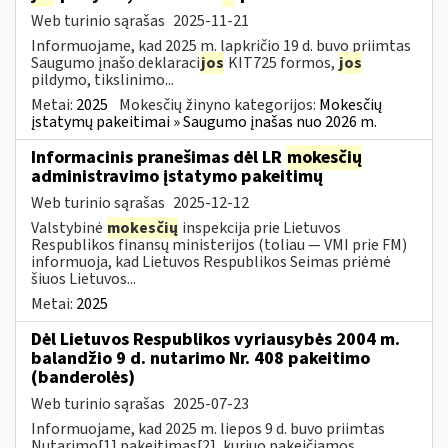
Web turinio sąrašas
2025-11-21
Informuojame, kad 2025 m. lapkričio 19 d. buvo priimtas
Saugumo įnašo deklaraci
jos
KIT725 formos,
jos
pildymo, tikslinimo...
Metai:
2025
Mokesčių žinyno kategorijos:
Mokesčių
įstatymų pakeitimai » Saugumo įnašas nuo 2026 m.
Informacinis pranešimas dėl LR
mokesčių
administravimo įstatymo pakeitimų
Web turinio sąrašas
2025-12-12
Valstybinė
mokesčių
inspekcija prie Lietuvos
Respublikos finansų ministerijos (toliau — VMI prie FM)
informuoja, kad Lietuvos Respublikos Seimas priėmė
šiuos Lietuvos...
Metai:
2025
Dėl Lietuvos Respublikos vyriausybės 2004 m.
balandžio 9 d. nutarimo Nr. 408 pakeitimo
(banderolės)
Web turinio sąrašas
2025-07-23
Informuojame, kad 2025 m. liepos 9 d. buvo priimtas
Nutarimo[1] pakeitimas[2], kuriuo pakeičiamos