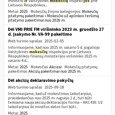
ministro
ir
Valstybinės
mokesčių
inspekci
jos
prie
Lietuvos Respublikos...
Metai:
2025
Mokesčių žinyno kategorijos:
Mokesčių
įstatymų pakeitimai » Mokesčio už aplinkos teršimą
įstatymo pakeitimai nuo 2026 m.
Dėl VMI PRIE FM viršininko 2023 m. gruodžio 27
d. įsakymo Nr. VA-99 pakeitimo
Web turinio sąrašas
2025-02-05
Informuojame, kad nuo 2025 m. vasario 5 d. įsigaliojo
Valstybinės
mokesčių
inspekcijos prie Lietuvos
Respublikos finansų ministerijos viršininko 2025 m.
vasario 4 d....
Metai:
2025
Mokesčiai:
Akcizai
Mokesčių įstatymų
pakeitimai:
Akcizų pakeitimai nuo 2025 m.
​​​​​​​Dėl akcizų deklaravimo pokyčių
Web turinio sąrašas
2025-09-18
Informuojame, kad už mokestinius laikotarpius,
prasidedančius nuo 2025 m. rugsėjo 1 d., turi būti
teikiama nauja akcizų deklaracijos forma – AKC430. Už
laikotarpius iki minėtos datos turi būti...
Metai:
2025