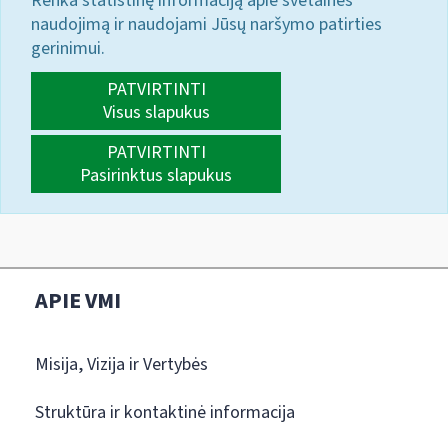
Renka statistinę informaciją apie svetainės
naudojimą ir naudojami Jūsų naršymo patirties
gerinimui.
PATVIRTINTI
Visus slapukus
PATVIRTINTI
Pasirinktus slapukus
APIE VMI
Misija, Vizija ir Vertybės
Struktūra ir kontaktinė informacija