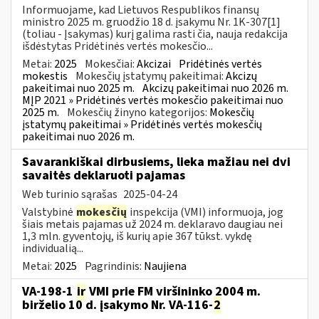
Informuojame, kad Lietuvos Respublikos finansų
ministro 2025 m. gruodžio 18 d. įsakymu Nr. 1K-307[1]
(toliau - Įsakymas) kurį galima rasti čia, nauja redakcija
išdėstytas Pridėtinės vertės mokesčio...
Metai:
2025
Mokesčiai:
Akcizai
Pridėtinės vertės
mokestis
Mokesčių įstatymų pakeitimai:
Akcizų
pakeitimai nuo 2025 m.
Akcizų pakeitimai nuo 2026 m.
MĮP 2021 » Pridėtinės vertės mokesčio pakeitimai nuo
2025 m.
Mokesčių žinyno kategorijos:
Mokesčių
įstatymų pakeitimai » Pridėtinės vertės mokesčių
pakeitimai nuo 2026 m.
Savarankiškai dirbusiems, lieka mažiau nei dvi
savaitės deklaruoti pajamas
Web turinio sąrašas
2025-04-24
Valstybinė
mokesčių
inspekcija (VMI) informuoja, jog
šiais metais pajamas už 2024 m. deklaravo daugiau nei
1,3 mln. gyventojų, iš kurių apie 367 tūkst. vykdę
individualią...
Metai:
2025
Pagrindinis:
Naujiena
VA-198-1
ir
VMI prie FM viršininko 2004 m.
birželio 10 d. įsakymo Nr. VA-116-
2