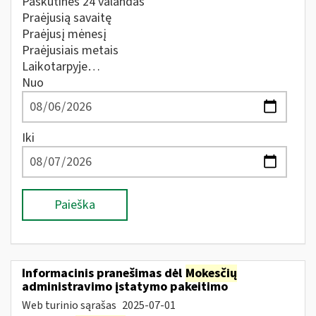
Paskutines 24 valandas
Praėjusią savaitę
Praėjusį mėnesį
Praėjusiais metais
Laikotarpyje…
Nuo
Iki
Paieška
Informacinis pranešimas dėl
Mokesčių
administravimo įstatymo pakeitimo
Web turinio sąrašas
2025-07-01