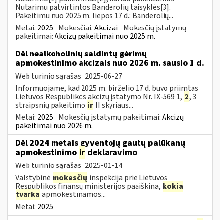
Nutarimu patvirtintos Banderolių taisyklės[3].
Pakeitimu nuo 2025 m. liepos 17 d.: Banderolių...
Metai:
2025
Mokesčiai:
Akcizai
Mokesčių įstatymų
pakeitimai:
Akcizų pakeitimai nuo 2025 m.
Dėl nealkoholinių saldintų gėrimų
apmokestinimo akcizais nuo 2026 m. sausio 1 d.
Web turinio sąrašas
2025-06-27
Informuojame, kad 2025 m. birželio 17 d. buvo priimtas
Lietuvos Respublikos akcizų įstatymo Nr. IX-569 1,
2
, 3
straipsnių pakeitimo
ir
II skyriaus...
Metai:
2025
Mokesčių įstatymų pakeitimai:
Akcizų
pakeitimai nuo 2026 m.
Dėl 2024 metais gyventojų gautų palūkanų
apmokestinimo
ir
deklaravimo
Web turinio sąrašas
2025-01-14
Valstybinė
mokesčių
inspekcija prie Lietuvos
Respublikos finansų ministerijos paaiškina,
kokia
tvarka
apmokestinamos...
Metai:
2025