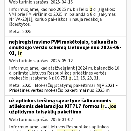
Web turinio sąrašas
2025-04-16
Informuojame, kad nuo 2025 m. birželio
2
d. įsigalios:
VMI prie FM viršininko 2025 m. balandžio 8 d. įsakymas
Nr. VA-28[1], kuriuo pakeistos ir nauja redakcija
išdėstytos...
Metai:
2025
neįsiregistravimo PVM mokėtojais, taikančiais
smulkiojo verslo schemą Lietuvoje nuo 2025-05-
01,
ir
Web turinio sąrašas
2025-05-12
Informuojame, kad atsižvelgiant į 2024 m. balandžio 10
d. priimtą Lietuvos Respublikos pridėtinės vertės
mokesčio įstatymo Nr. IX-751
2
, 13, 15, 28, 31,...
Metai:
2025
Mokesčių įstatymų pakeitimai:
MĮP 2021 »
Pridėtinės vertės mokesčio pakeitimai nuo 2025 m.
už aplinkos teršimą sąvartyne šalinamomis
atliekomis deklaracijos KIT717 formos
ir
...
jos
užpildymo taisyklių pakeitimo
Web turinio sąrašas
2026-01-02
Informuojame, kad Lietuvos Respublikos aplinkos