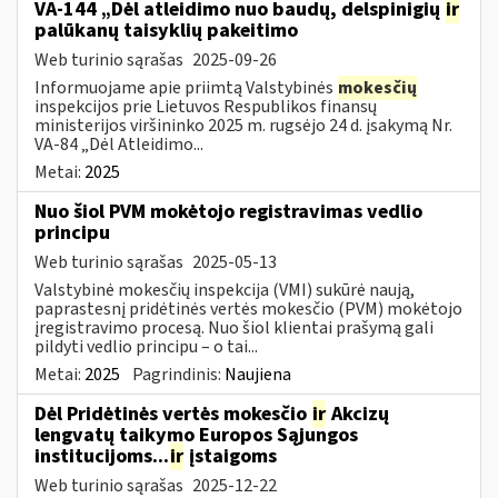
VA-144 „Dėl atleidimo nuo baudų, delspinigių
ir
palūkanų taisyklių pakeitimo
Web turinio sąrašas
2025-09-26
Informuojame apie priimtą Valstybinės
mokesčių
inspekcijos prie Lietuvos Respublikos finansų
ministerijos viršininko 2025 m. rugsėjo 24 d. įsakymą Nr.
VA-84 „Dėl Atleidimo...
Metai:
2025
Nuo šiol PVM mokėtojo registravimas vedlio
principu
Web turinio sąrašas
2025-05-13
Valstybinė mokesčių inspekcija (VMI) sukūrė naują,
paprastesnį pridėtinės vertės mokesčio (PVM) mokėtojo
įregistravimo procesą. Nuo šiol klientai prašymą gali
pildyti vedlio principu – o tai...
Metai:
2025
Pagrindinis:
Naujiena
Dėl Pridėtinės vertės mokesčio
ir
Akcizų
lengvatų taikymo Europos Sąjungos
institucijoms...
ir
įstaigoms
Web turinio sąrašas
2025-12-22