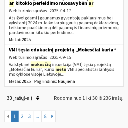
ar
kitokio perleidimo nuosavybėn
ar
Web turinio sąrašas
2025-04-17
Atsižvelgdami į gaunamus gyventojų paklausimus bei
vykstantį 2024 m. laikotarpiu gautų pajamų deklaravimą,
teikiame paaiškinimą dėl pajamų iš finansinių priemonių
pardavimo ar kitokio perleidimo...
Metai:
2025
VMI tęsia edukacinį projektą „Mokesčiai kuria“
Web turinio sąrašas
2025-09-15
Valstybinė
mokesčių
inspekcija (VMI) tęsia projektą
„Mokesčiai kuria“, kurio
metu
VMI specialistai lankysis
mokyklose visoje Lietuvoje...
Metai:
2025
Pagrindinis:
Naujiena
30 Įrašų(-ai)
Rodoma nuo 1 iki 30 iš 236 irašų.
1
2
3
...
8