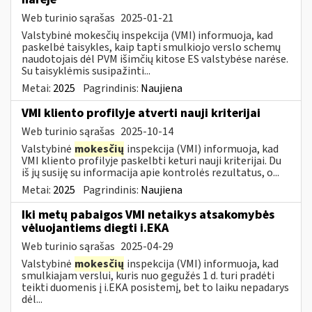
Web turinio sąrašas
2025-01-21
Valstybinė mokesčių inspekcija (VMI) informuoja, kad
paskelbė taisykles, kaip tapti smulkiojo verslo schemų
naudotojais dėl PVM išimčių kitose ES valstybėse narėse.
Su taisyklėmis susipažinti...
Metai:
2025
Pagrindinis:
Naujiena
VMI kliento profilyje atverti nauji kriterijai
Web turinio sąrašas
2025-10-14
Valstybinė
mokesčių
inspekcija (VMI) informuoja, kad
VMI kliento profilyje paskelbti keturi nauji kriterijai. Du
iš jų susiję su informacija apie kontrolės rezultatus, o...
Metai:
2025
Pagrindinis:
Naujiena
Iki metų pabaigos VMI netaikys atsakomybės
vėluojantiems diegti i.EKA
Web turinio sąrašas
2025-04-29
Valstybinė
mokesčių
inspekcija (VMI) informuoja, kad
smulkiajam verslui, kuris nuo gegužės 1 d. turi pradėti
teikti duomenis į i.EKA posistemį, bet to laiku nepadarys
dėl...