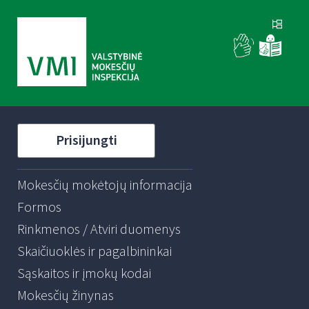
Prisijungti
Mokesčių mokėtojų informacija
Formos
Rinkmenos / Atviri duomenys
Skaičiuoklės ir pagalbininkai
Sąskaitos ir įmokų kodai
Mokesčių žinynas