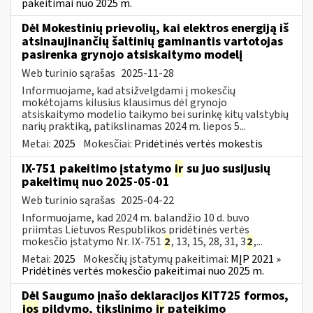
pakeitimai nuo 2025 m.
Dėl Mokestinių prievolių, kai elektros energiją iš
atsinaujinančių šaltinių gaminantis vartotojas
pasirenka grynojo atsiskaitymo modelį
Web turinio sąrašas
2025-11-28
Informuojame, kad atsižvelgdami į mokesčių
mokėtojams kilusius klausimus dėl grynojo
atsiskaitymo modelio taikymo bei surinkę kitų valstybių
narių praktiką, patikslinamas 2024 m. liepos 5...
Metai:
2025
Mokesčiai:
Pridėtinės vertės mokestis
IX-751 pakeitimo įstatymo
ir
su juo susijusių
pakeitimų nuo 2025-05-01
Web turinio sąrašas
2025-04-22
Informuojame, kad 2024 m. balandžio 10 d. buvo
priimtas Lietuvos Respublikos pridėtinės vertės
mokesčio įstatymo Nr. IX-751
2
, 13, 15, 28, 31, 3
2
,...
Metai:
2025
Mokesčių įstatymų pakeitimai:
MĮP 2021 »
Pridėtinės vertės mokesčio pakeitimai nuo 2025 m.
Dėl Saugumo įnašo deklaracijos KIT725 formos,
jos
pildymo, tikslinimo
ir
pateikimo