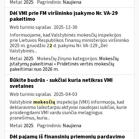
Metai:
2025
Pagrindinis:
Naujiena
Dėl VMI prie FM viršininko įsakymo Nr. VA-29
pakeitimo
Web turinio sąrašas
2025-12-30
Informuojame, kad Valstybinės mokesčių inspekcijos
prie Lietuvos Respublikos finansų ministerijos viršininko
2025 m. gruodžio 2
2
d. įsakymu Nr. VA-129 „Dėl
Valstybinės...
Metai:
2025
Mokesčių žinyno kategorijos:
Mokesčių
įstatymų pakeitimai » Pridėtinės vertės mokesčių
pakeitimai nuo 2026 m.
Būkite budrūs - sukčiai kuria netikras VMI
svetaines
Web turinio sąrašas
2025-04-03
Valstybinė
mokesčių
inspekcija (VMI) informuoja, kad
deklaravimo laikotarpiu aktyviai naudojasi sukčiai, kurie
prisidengdami VMI vardu siunčia melagingus
pranešimus, kuria...
Metai:
2025
Pagrindinis:
Naujiena
Dėl pajamų iš finansinių priemonių pardavimo