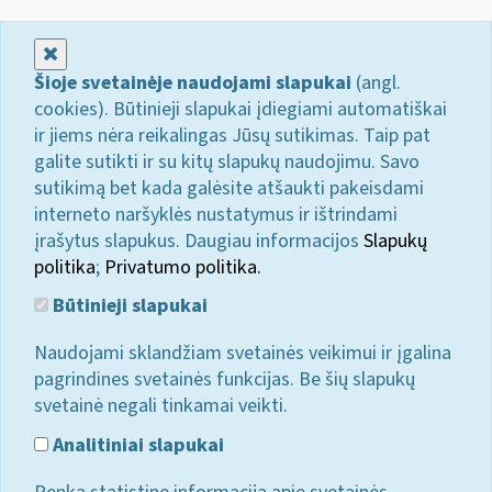
Uždaryti
Šioje svetainėje naudojami slapukai
(angl.
cookies). Būtinieji slapukai įdiegiami automatiškai
ir jiems nėra reikalingas Jūsų sutikimas. Taip pat
galite sutikti ir su kitų slapukų naudojimu. Savo
sutikimą bet kada galėsite atšaukti pakeisdami
interneto naršyklės nustatymus ir ištrindami
įrašytus slapukus. Daugiau informacijos
Slapukų
politika
;
Privatumo politika.
Būtinieji slapukai
Naudojami sklandžiam svetainės veikimui ir įgalina
pagrindines svetainės funkcijas. Be šių slapukų
svetainė negali tinkamai veikti.
Analitiniai slapukai