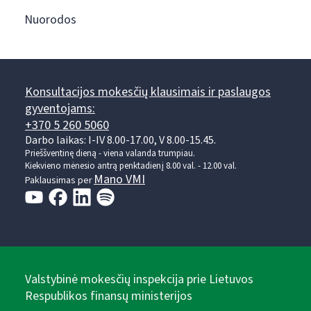
Nuorodos
Konsultacijos mokesčių klausimais ir paslaugos
gyventojams:
+370 5 260 5060
Darbo laikas: I-IV 8.00-17.00, V 8.00-15.45.
Prieššventinę dieną - viena valanda trumpiau.
Kiekvieno mėnesio antrą penktadienį 8.00 val. - 12.00 val.
Mano VMI
Paklausimas per
Valstybinė mokesčių inspekcija prie Lietuvos
Respublikos finansų ministerijos