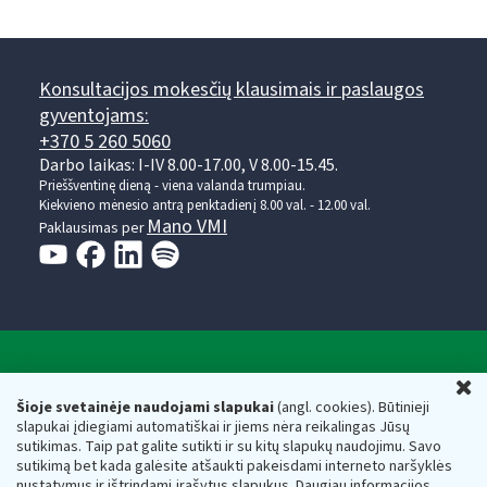
Konsultacijos mokesčių klausimais ir paslaugos
gyventojams:
+370 5 260 5060
Darbo laikas: I-IV 8.00-17.00, V 8.00-15.45.
Prieššventinę dieną - viena valanda trumpiau.
Kiekvieno mėnesio antrą penktadienį 8.00 val. - 12.00 val.
Mano VMI
Paklausimas per
Valstybinė mokesčių inspekcija prie Lietuvos
U
Respublikos finansų ministerijos
Šioje svetainėje naudojami slapukai
(angl. cookies). Būtinieji
slapukai įdiegiami automatiškai ir jiems nėra reikalingas Jūsų
Biudžetinė įstaiga. Juridinio asmens kodas — 188659752,
sutikimas. Taip pat galite sutikti ir su kitų slapukų naudojimu. Savo
adresas: Vasario 16-osios g. 14, 01107 Vilnius, Lietuva, el.paštas:
sutikimą bet kada galėsite atšaukti pakeisdami interneto naršyklės
vmi@vmi.lt
, E. pristatymo dėžutės adresas 188659752
nustatymus ir ištrindami įrašytus slapukus. Daugiau informacijos