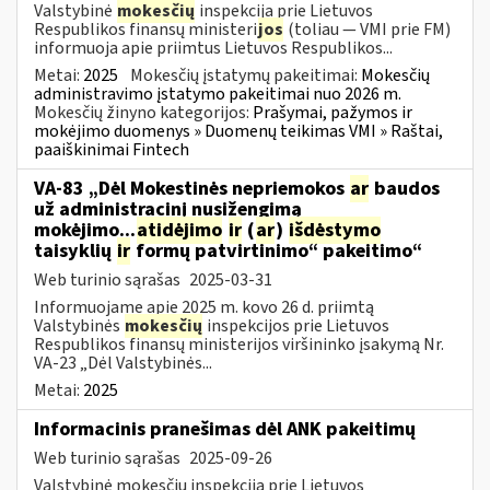
Valstybinė
mokesčių
inspekcija prie Lietuvos
Respublikos finansų ministeri
jos
(toliau — VMI prie FM)
informuoja apie priimtus Lietuvos Respublikos...
Metai:
2025
Mokesčių įstatymų pakeitimai:
Mokesčių
administravimo įstatymo pakeitimai nuo 2026 m.
Mokesčių žinyno kategorijos:
Prašymai, pažymos ir
mokėjimo duomenys » Duomenų teikimas VMI » Raštai,
paaiškinimai Fintech
VA-83 „Dėl Mokestinės nepriemokos
ar
baudos
už administracinį nusižengimą
mokėjimo...
atidėjimo
ir
(
ar
)
išdėstymo
taisyklių
ir
formų patvirtinimo“ pakeitimo“
Web turinio sąrašas
2025-03-31
Informuojame apie 2025 m. kovo 26 d. priimtą
Valstybinės
mokesčių
inspekcijos prie Lietuvos
Respublikos finansų ministerijos viršininko įsakymą Nr.
VA-23 „Dėl Valstybinės...
Metai:
2025
Informacinis pranešimas dėl ANK pakeitimų
Web turinio sąrašas
2025-09-26
Valstybinė mokesčių inspekcija prie Lietuvos