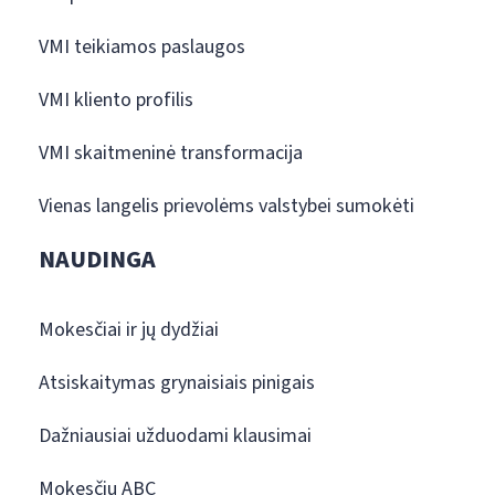
VMI teikiamos paslaugos
VMI kliento profilis
VMI skaitmeninė transformacija
Vienas langelis prievolėms valstybei sumokėti
NAUDINGA
Mokesčiai ir jų dydžiai
Atsiskaitymas grynaisiais pinigais
Dažniausiai užduodami klausimai
Mokesčių ABC