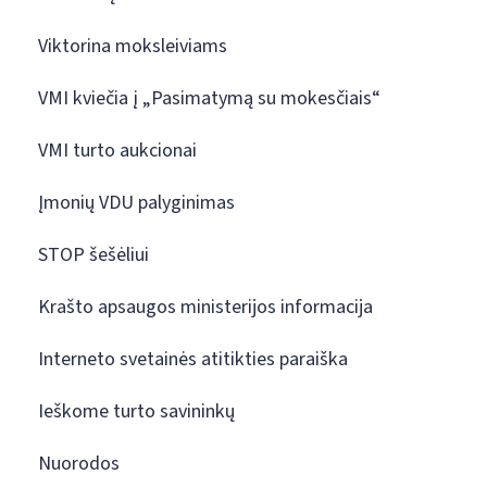
Viktorina moksleiviams
VMI kviečia į „Pasimatymą su mokesčiais“
VMI turto aukcionai
Įmonių VDU palyginimas
STOP šešėliui
Krašto apsaugos ministerijos informacija
Interneto svetainės atitikties paraiška
Ieškome turto savininkų
Nuorodos