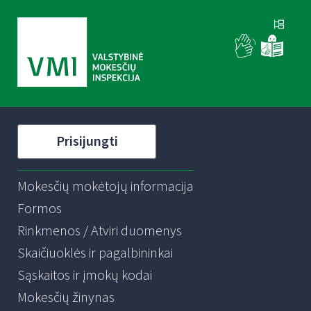
Prisijungti
Mokesčių mokėtojų informacija
Formos
Rinkmenos / Atviri duomenys
Skaičiuoklės ir pagalbininkai
Sąskaitos ir įmokų kodai
Mokesčių žinynas