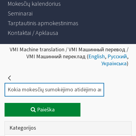
Mokesčių kalendorius
Seminarai
Tarptautinis apmokestinimas
Kontaktai / Apklausa
VMI Machine translation / VMI Машинный перевод /
VMI Машинний переклад (
English
,
Русский
,
Українська
)
Paieška
Kategorijos