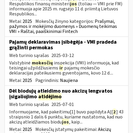
Respublikos finansų ministeri
jos
(toliau — VMI prie FM)
informuoja apie 2025 m. rugsėjo 11 d. priimtą Lietuvos
Respublikos...
Metai:
2025
Mokesčių žinyno kategorijos:
Prašymai,
pažymos ir mokėjimo duomenys » Duomenų teikimas
VMI » Raštai, paaiškinimai Fintech
Pajamų deklaravimas įsibėgėja - VMI pradeda
grąžinti permokas
Web turinio sąrašas
2025-03-12
Valstybinė
mokesčių
inspekcija (VMI) informuoja, kad
teisingai užpildžiusiems
ir
pajamų mokesčio
deklaracijas pateikusiems gyventojams, kovo 12 d....
Metai:
2025
Pagrindinis:
Naujiena
Dėl biodujų atleidimo nuo akcizų lengvatos
įsigaliojimo
atidėjimo
Web turinio sąrašas
2025-07-01
Informuojame, kad pakeitimu[1] buvo papildyta AĮ[
2
] 43
straipsnio 1 dalis 6 punktu, kuriame nustatoma, kad nuo
akcizų atleidžiamos biodu
jos
, kaip...
Metai:
2025
Mokesčių įstatymų pakeitimai:
Akcizų