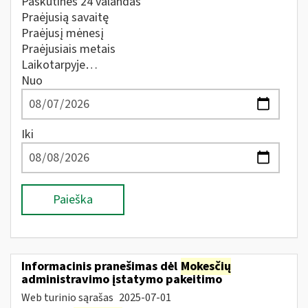
Paskutines 24 valandas
Praėjusią savaitę
Praėjusį mėnesį
Praėjusiais metais
Laikotarpyje…
Nuo
Iki
Paieška
Informacinis pranešimas dėl
Mokesčių
administravimo įstatymo pakeitimo
Web turinio sąrašas
2025-07-01