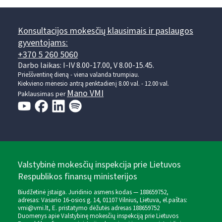
Konsultacijos mokesčių klausimais ir paslaugos
gyventojams:
+370 5 260 5060
Darbo laikas: I-IV 8.00-17.00, V 8.00-15.45.
Prieššventinę dieną - viena valanda trumpiau.
Kiekvieno mėnesio antrą penktadienį 8.00 val. - 12.00 val.
Mano VMI
Paklausimas per
Valstybinė mokesčių inspekcija prie Lietuvos
Respublikos finansų ministerijos
Biudžetinė įstaiga. Juridinio asmens kodas — 188659752,
adresas: Vasario 16-osios g. 14, 01107 Vilnius, Lietuva, el.paštas:
vmi@vmi.lt
, E. pristatymo dėžutės adresas 188659752
Duomenys apie Valstybinę mokesčių inspekciją prie Lietuvos