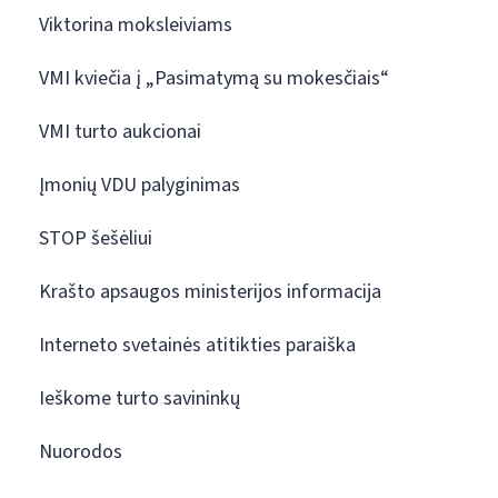
Viktorina moksleiviams
VMI kviečia į „Pasimatymą su mokesčiais“
VMI turto aukcionai
Įmonių VDU palyginimas
STOP šešėliui
Krašto apsaugos ministerijos informacija
Interneto svetainės atitikties paraiška
Ieškome turto savininkų
Nuorodos