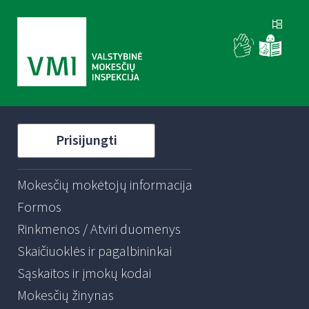
Prisijungti
Mokesčių mokėtojų informacija
Formos
Rinkmenos / Atviri duomenys
Skaičiuoklės ir pagalbininkai
Sąskaitos ir įmokų kodai
Mokesčių žinynas