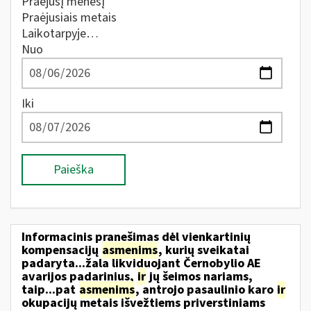
Praėjusį mėnesį
Praėjusiais metais
Laikotarpyje…
Nuo
Iki
Paieška
Informacinis pranešimas dėl vienkartinių
kompensacijų
asmenims
, kurių sveikatai
padaryta...žala likviduojant Černobylio AE
avarijos padarinius,
ir
jų šeimos nariams,
taip...pat
asmenims
, antrojo pasaulinio karo
ir
okupacijų metais išvežtiems priverstiniams