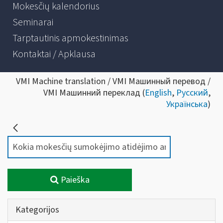
Mokesčių kalendorius
Seminarai
Tarptautinis apmokestinimas
Kontaktai / Apklausa
VMI Machine translation / VMI Машинный перевод /
VMI Машинний переклад (
English
,
Русский
,
Українська
)
Paieška
Kategorijos