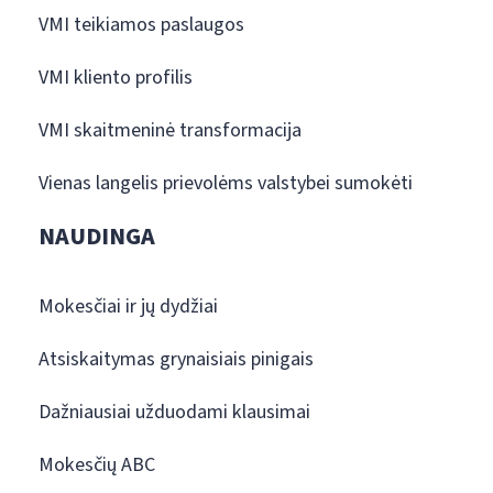
VMI teikiamos paslaugos
VMI kliento profilis
VMI skaitmeninė transformacija
Vienas langelis prievolėms valstybei sumokėti
NAUDINGA
Mokesčiai ir jų dydžiai
Atsiskaitymas grynaisiais pinigais
Dažniausiai užduodami klausimai
Mokesčių ABC