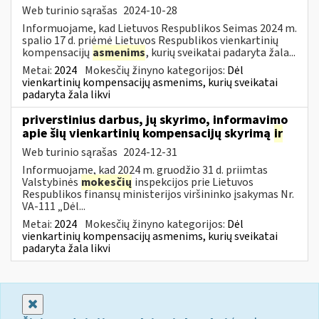
Web turinio sąrašas
2024-10-28
Informuojame, kad Lietuvos Respublikos Seimas 2024 m.
spalio 17 d. priėmė Lietuvos Respublikos vienkartinių
kompensacijų
asmenims
, kurių sveikatai padaryta žala...
Metai:
2024
Mokesčių žinyno kategorijos:
Dėl
vienkartinių kompensacijų asmenims, kurių sveikatai
padaryta žala likvi
priverstinius darbus, jų skyrimo, informavimo
apie šių vienkartinių kompensacijų skyrimą
ir
Web turinio sąrašas
2024-12-31
Informuojame, kad 2024 m. gruodžio 31 d. priimtas
Valstybinės
mokesčių
inspekcijos prie Lietuvos
Respublikos finansų ministerijos viršininko įsakymas Nr.
VA-111 „Dėl...
Metai:
2024
Mokesčių žinyno kategorijos:
Dėl
vienkartinių kompensacijų asmenims, kurių sveikatai
padaryta žala likvi
Uždaryti