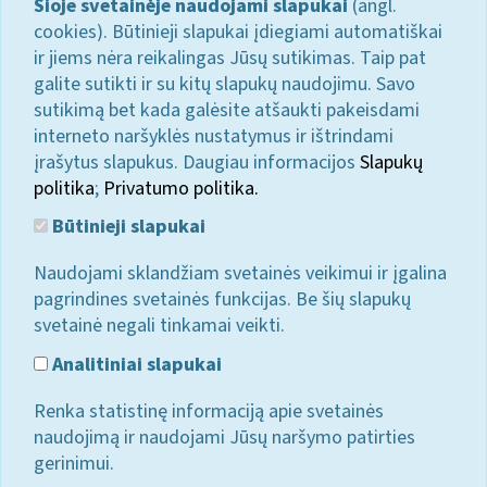
Šioje svetainėje naudojami slapukai
(angl.
cookies). Būtinieji slapukai įdiegiami automatiškai
ir jiems nėra reikalingas Jūsų sutikimas. Taip pat
galite sutikti ir su kitų slapukų naudojimu. Savo
sutikimą bet kada galėsite atšaukti pakeisdami
interneto naršyklės nustatymus ir ištrindami
įrašytus slapukus. Daugiau informacijos
Slapukų
politika
;
Privatumo politika.
Būtinieji slapukai
Naudojami sklandžiam svetainės veikimui ir įgalina
pagrindines svetainės funkcijas. Be šių slapukų
svetainė negali tinkamai veikti.
Analitiniai slapukai
Renka statistinę informaciją apie svetainės
naudojimą ir naudojami Jūsų naršymo patirties
gerinimui.